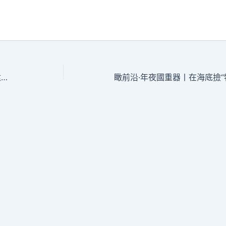
金不雅平：保持內需主導台包養心得晉陞成長斷定性