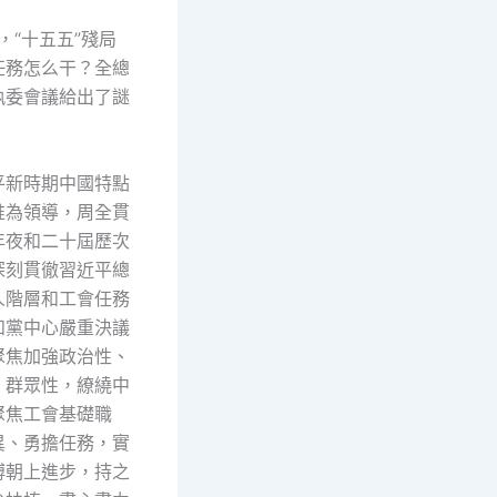
年，“十五五”殘局
任務怎么干？全總
執委會議給出了謎
平新時期中國特點
惟為領導，周全貫
年夜和二十屆歷次
深刻貫徹習近平總
人階層和工會任務
和黨中心嚴重決議
聚焦加強政治性、
、群眾性，繚繞中
聚焦工會基礎職
異、勇擔任務，實
搏朝上進步，持之