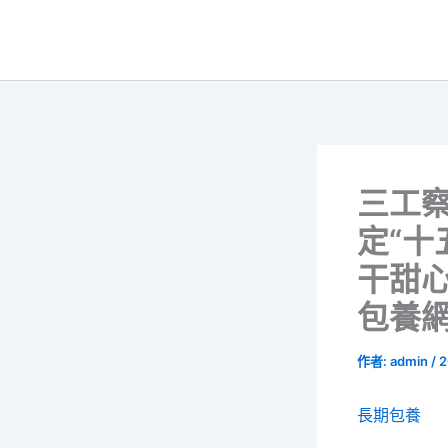
跳
至
主
要
內
容
三工
定“十
干甜
包養
作者:
admin
/
2
長期包養