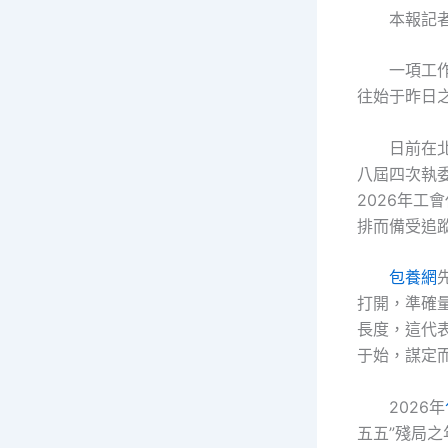
本報記者
一項工
往始于昨日
日前在
八屆四次執
2026年工
排而備受追
包養網
打開，準確
長度，這代
于始，謀定
2026年
五五”殘局