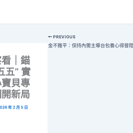
PREVIOUS
察看｜錨
五五” 實
心寶貝專
網開新局
026 年 2 月 5 日