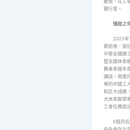
動里，在工
實行里。
殘局之
2025
節前夜，習
中華全國總工
暨全國休息
務者表揚年
講話，高度評
導的中國工
和巨大成績
大休息群眾
工會任務提
6個月
中全會在北