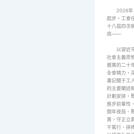
2026
起步，工會
十八屆四次
底——
以習近
社會主義思
徹黨的二十
全會精力，
書記關于工
的主要闡述
計劃安排，
進步前輩性
間年夜局、
責，守正立
干篤行、拼