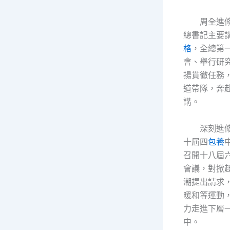
周全進
總書記主要
格
，全總第
會、舉行研
揚貫徹任務
道帶隊，奔
講。
深刻進
十屆四
包養
召開十八屆
會議，對掀
潮提出請求
暖和等運動
力走進下層
中。