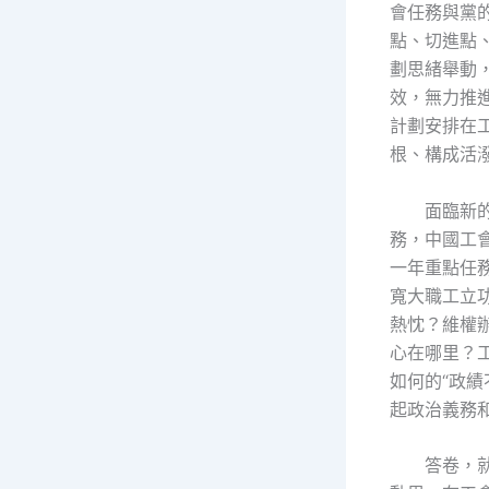
會任務與黨
點、切進點
劃思緒舉動
效，無力推
計劃安排在
根、構成活
面臨新
務，中國工
一年重點任
寬大職工立
熱忱？維權
心在哪里？
如何的“政績
起政治義務
答卷，