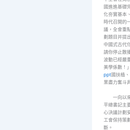
國進進基礎
化夯實基本
時代召開的
議，全會重點
劃題目并提
中國式古代
請你停止散
波動已經嚴
美學係數！
ppt
國扶植、
業盡力奮斗
一向以
平總書記主
心決議計劃
工會保持策
斷。