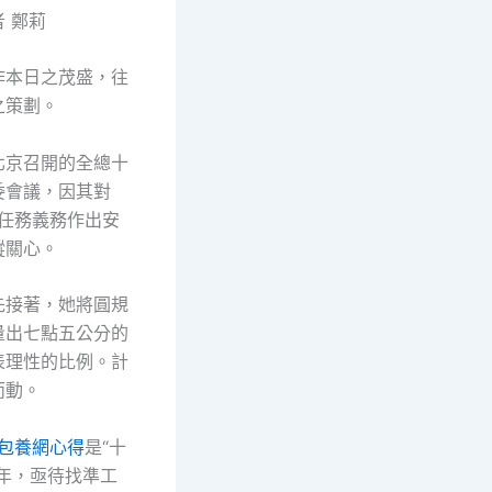
 鄭莉
作本日之茂盛，往
之策劃。
北京召開的全總十
委會議，因其對
會任務義務作出安
蹤關心。
先接著，她將圓規
量出七點五公分的
表理性的比例。計
而動。
包養網心得
是“十
之年，亟待找準工