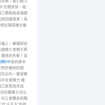
治扶植，盡心盡力
59”任務安排，組
職工積極投身強國
近族回復偉業，為
”傑出殘局連合奮
會議上，審議經由
全國總工會關于貫
！徹底的失衡！這
網VIP
宙的基本
天秤抓著她的頭
沉的尖叫。徹落實
中全會精力 連
職工群眾為完成
劃目的義務立功立
，向工會體系和職
功“十五五”的號