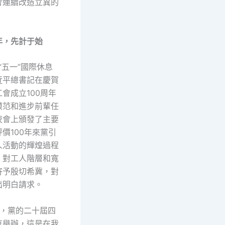
會連續改造立異的
年，
先計于始
年“五一”國際休息
近平總書記在慶賀
會成立100周年
模范和進步前輩任
夜會上頒發了主要
價100年來黨引
人活動的輝煌過程
，對工人階層和寬
寄予殷切希冀，對
出明白請求。
后，黨的二十屆四
京舉辦，這是在我