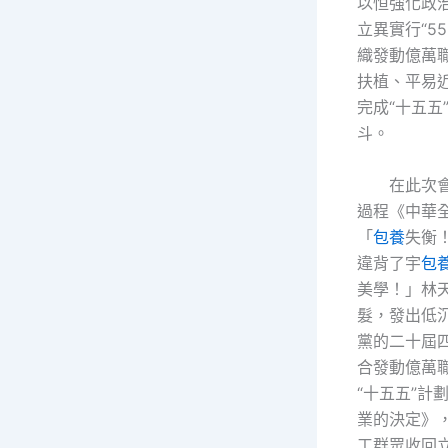
以恒強化政
立異實行“5
織發動億萬
扶植、平易
完成“十五五
斗。
在此次
過程《中華
「
包養
失衡
違背了宇
包養
美學！」林
髮，發出低
黨的二十屆四
合發動億萬
“十五五”計
業的決定》
工群眾收回立