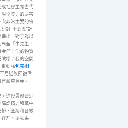
完成社會主義古代
、周全發力的要害
一次非常主要的會
研討“十五五”計
出提出，對于為以
化周全「牛先生！
播金箔！你的物質
重破壞了我的空間
」推動強
包養網
平易近族回復偉
具有嚴重意義。
來，進修貫徹習近
要講話精力和黨中
安排，全總和各級
劃在前、舉動果