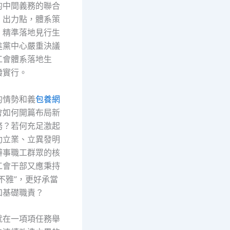
的中間義務的聯合
、出力點，體系策
，精準落地見行生
進黨中心嚴重決議
工會體系落地生
潑實行。
的情勢和義
包養網
會如何開篇布局新
務？若何充足激起
功立業、立異發明
辦事職工群眾的核
工會干部又應秉持
不雅”，更好承當
和基礎職責？
就在一項項任務舉