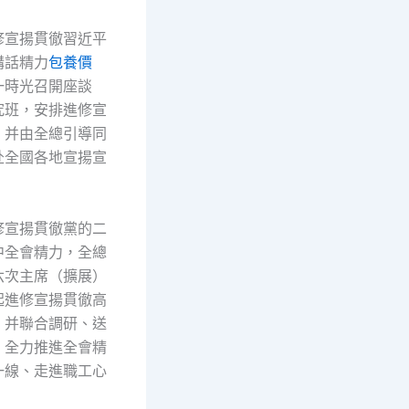
修宣揚貫徹習近平
講話精力
包養價
一時光召開座談
究班，安排進修宣
，并由全總引導同
赴全國各地宣揚宣
修宣揚貫徹黨的二
中全會精力，全總
六次主席（擴展）
起進修宣揚貫徹高
，并聯合調研、送
，全力推進全會精
一線、走進職工心