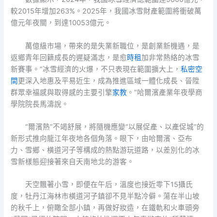
較2015年增加263%。2025年，我國冰雪財產範圍將衝破萬
億元年夜關，到達10053億元。
萬億級市場，帶來的是失業新職位，是創業新機遇，是
返鄉青年回籍成長的遲疑滿志，是愈
時租
加非常熱絡的冰雪
新賽事。“冰雪經濟的火爆，不只表現在範圍擴大上，
私密空
間
更深入地惠及平易近生，成為推進區域一體化成長、晉陞
群眾幸福感與取得感的主要引擎
家教
。”哈爾濱產業年夜學商
學院院長馬濤說。
“爾濱熱”不竭舒展，將隨機應變“以展促產、以產促城”的
新形式推向龍江年夜地各個角落。眼下，由哈爾濱、亞布
力、雪鄉、橫道河子等構成的熱點游玩道路，以差別化的冰
雪新樣態迎接著來自天南地北的游客。
天空飄著小雪，即便在午后，溫度也接近零下15攝氏
度，牡丹江海林市橫道河子鎮卻不見半點冷僻。蕩在半山坡
的秋千上，俯瞰全部小鎮，再做好妝造，在鐵軌和火車頭旁