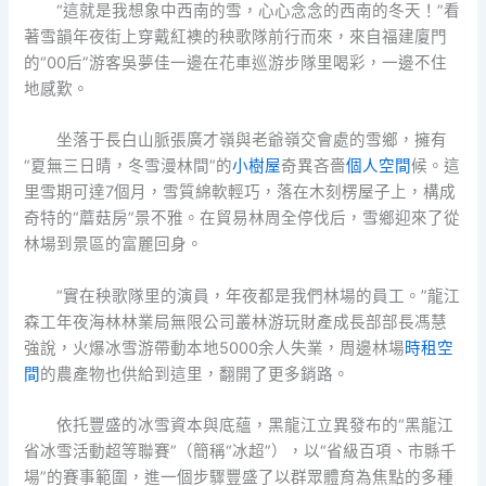
“這就是我想象中西南的雪，心心念念的西南的冬天！”看
著雪韻年夜街上穿戴紅襖的秧歌隊前行而來，來自福建廈門
的“00后”游客吳夢佳一邊在花車巡游步隊里喝彩，一邊不住
地感歎。
坐落于長白山脈張廣才嶺與老爺嶺交會處的雪鄉，擁有
“夏無三日晴，冬雪漫林間”的
小樹屋
奇異吝嗇
個人空間
候。這
里雪期可達7個月，雪質綿軟輕巧，落在木刻楞屋子上，構成
奇特的“蘑菇房”景不雅。在貿易林周全停伐后，雪鄉迎來了從
林場到景區的富麗回身。
“實在秧歌隊里的演員，年夜都是我們林場的員工。”龍江
森工年夜海林林業局無限公司叢林游玩財產成長部部長馮慧
強說，火爆冰雪游帶動本地5000余人失業，周邊林場
時租空
間
的農產物也供給到這里，翻開了更多銷路。
依托豐盛的冰雪資本與底蘊，黑龍江立異發布的“黑龍江
省冰雪活動超等聯賽”（簡稱“冰超”），以“省級百項、市縣千
場”的賽事範圍，進一個步驟豐盛了以群眾體育為焦點的多種