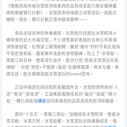
《推進西南地域冰雪經濟高東西的品質成長助力周全復興獲
得新衝破實行計劃》，支撐西南地域樹立冰雪游玩一起配合
機制。現在，實行計劃正落地變為實際——
來自全球各地的參會展商，在西南分送朋友冰雪經濟火
爆帶來的宏大市場空間；不少滑雪喜好者相約吉林北年夜湖
滑雪度假區，在雪道上縱情馳騁，曩昔“貓冬”的村平易近成為
平易近宿老板、農家樂年夜廚和滑雪鍛練，吃上了“冰雪飯”；
黑龍江與吉林、遼寧深化協作，配合打造“西南冰雪游玩年夜
環線”，完成“滑雪+不雅景+風俗”全鏈條籠罩，資本互補、客
源互送，配合構建西南冰雪游玩的brand窪地。
正如中國游玩研討院院長戴斌所言，冰雪經濟帶來的“人
流”“客流”“資金流”，正凝集起復興成長的“福分”“底氣”“精力
氣”，轉化為區域
講座
協同高東西的品質成長的彭湃新動能。
面向“十五五”，黑龍江提出，加速成長冰雪經濟，推進冰
雪活動、冰雪文明、冰雪設備、冰雪游玩全財產鏈成長，強