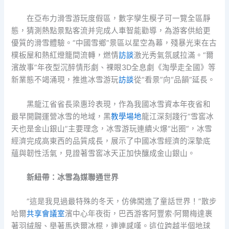
在亞布力滑雪游玩度假區，數字孿生模子可一覽全區靜
態，猜測熱點景點客流并完成人車智能勸導，為游客供給更
優質的滑雪體驗。“中國雪鄉”景區以星空為幕，殘暴光束在古
樸板屋和熱紅燈籠間流轉，燃情
訪談
激光秀氣氛感拉滿。“爾
濱故事”年夜型沉醉情形劇、裸眼3D全息劇《淘學走全國》等
新業態不竭涌現，推進冰雪游玩
訪談
從“看景”向“品韻”延長。
黑龍江省省長梁惠玲表現，作為我國冰雪資本年夜省和
最早開闢運營冰雪的地域，黑
教學場地
龍江深刻踐行“雪窖冰
天也是金山銀山”主要理念，冰雪游玩連續火爆“出圈”，冰雪
經濟完成高東西的品質成長，展示了中國冰雪經濟的深摯底
蘊與韌性活氣，見證著雪窖冰天正加快釀成金山銀山。
新紐帶：冰雪為媒聯通世界
“這是我見過最特殊的冬天，仿佛闖進了童話世界！”散步
哈爾
共享會議室
濱中心年夜街，巴西游客阿豐索·阿爾梅達裹
著羽絨服、舉著馬迭爾冰棍，連連感嘆。這位跨越半個地球