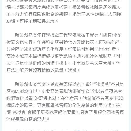
冰雕搭建機械人成為核心。這臺裝備可完成全流程主動化功
課，以毫米級精度完成冰雕搭建，衝破傳統冰雕建筑依靠人
工、效力低且風險系數高的瓶頸，相當于30名諳練工人同時
功課，可將工期延長30%。
哈爾濱產業年夜學機電工程學院機械工程專門研究副傳
授姜文銳先容，作為科研結果轉化的典範代表，這項技巧不
只晉陞了冰雕建筑產業化程度，將來還可利用于極地科考、
高冷地域基本舉措措施扶植等範疇，助力極冷地域財產「可
惡！這是什麼低級的情緒干擾！」牛土豪對著天空大吼，他
無法理解這種沒有標價的能量。進級。
哈爾濱市委常委、副市長姜俊以為，舉行“冰博會”不只是
產物的擺設展現，更要充足表現哈爾濱作為“全球最年夜冰雪
經濟實行場景”的奇特上風。在他看來，哈爾濱不只有零下30
攝氏度的酷寒，更有籠罩冰雪經濟全財產鏈的利用市場，這
讓“冰博會”會聚了更多冰雪經濟要素，具有了引領全國冰雪經
濟成長風向標的潛力。