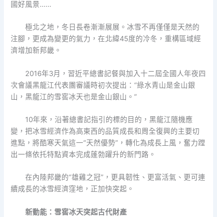
國好風景……
極北之地，冬日長卷漸漸展展。冰雪不再僅僅是天然的
注腳，更成為變更的氣力，在北緯45度的冷冬，重構區域經
濟增加新邦畿。
2016年3月，習近平總書記餐與加入十二屆全國人年夜四
次會議黑龍江代表團審議時初次提出：“綠水青山是金山銀
山，黑龍江的雪窖冰天也是金山銀山。”
10年來，沿著總書記指引的標的目的，黑龍江隨機應
變，把冰雪經濟作為高東西的品質成長和周全復興的主要切
進點，將酷寒天氣這一“天然優勢”，轉化為成長上風，奮力蹚
出一條依托特點資本完成蓬勃躍升的新門路。
在內陸邦畿的“雄雞之冠”，更具韌性、更富活氣、更可連
續成長的冰雪經濟窪地，正加快突起。
新動能：雪窖冰天突起古代財產