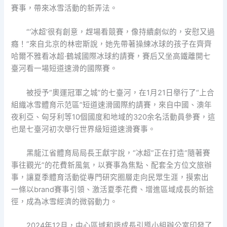
賽事，帶來冰雪活動的新弄法。
“‘冰超’很有創意，趕場看競賽，像持續劇似的，安慰又過
癮！”來自北京的林密斯說，她先帶著操練冰球的孩子在齊齊
哈爾不雅看冰超·鶴城國際冰球約請賽，賽后又坐高鐵離開七
臺河看一場短道速滑的國際賽。
被授予“奧運冠軍之城”的七臺河，在1月21日舉行了“上合
組織冰雪體育示范區”短道速滑國際約請賽，來自中國、澳年
夜利亞、匈牙利等10個國度和地域的320余名活動員參賽，這
也是七臺河初次舉行世界級短道速滑賽事。
黑龍江省體育局局長王獻宇說，“冰超”正在打造“隨著賽
事往觀光”的花費新風氣，以賽事為焦點、配套全方位文旅辦
事，讓夏季體育活動從專門研究圈層走向民眾生涯，摸索出
一條以brand賽事引領、激活夏季花費、增進區域成長的新途
徑，成為冰雪經濟的微弱動力。
2024年12月，中心區域和諧成長引導小組辦公室印發了