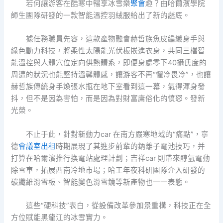
若何讓游客在酷寒中暢享冰雪樂
聚會
趣？由哈爾濱學院
師生團隊研發的一款智能溫控羽絨服給出了新的謎底。
據任務職員先容，這款產物融會赫哲族魚皮編織身手與
綠色動力科技，將柔性太陽能光伏板嵌進衣身，共同三檔智
能溫控與人體穴位定向供熱體系，即便身處零下40攝氏度的
周遭的狀況也能堅持溫馨體感，讓游客不再“懼冷畏冷”，也讓
赫哲族傳統身手煥張水瓶在地下室看到這一幕，氣得渾身發
抖，但不是因為害怕，而是因為對財富庸俗化的憤怒。發新
光榮。
不止于此，針對新動力car 在南方嚴寒地域的“痛點”，寧
德
會議室出租
時期展現了其進步前輩的鈉離子電池技巧，并
打算在哈爾濱推行換電站處理計劃；吉祥car 則帶來醇氫電動
除雪車，拓展西南冷地市場；哈工年夜科研團隊介入研發的
碳纖維滑雪板、智能變色滑雪鏡等新產物也一一表態。
這些“硬科技”表白，從設備改革參加景重構，科技正在全
方位賦能黑龍江的冰雪實力。