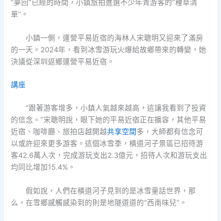
“夢回”已經的時間，小鎮旅拍進選不少年青游客的“種草清
單”。
小鎮一側，運營平易近宿的海林人宋聰明又迎來了滿房
的一天。2024年，看到冰雪游玩火爆給故鄉帶來的轉變，她
決議從深圳返鄉運營平易近宿。
講座
“跟著游客增多，小鎮人氣越來越高，這讓我看到了投資
的信念。”宋聰明說，眼下她的平易近宿正在擴容，其他平易
近宿、咖啡廳、旅拍店越開越
共享空間
多，大師都有信念可
以或許迎來更多游客。這個冰雪季，橫道河子景區已招待游
客42.6萬人次，完成游玩支出2.3億元，招待人次和游玩支出
均同比增加15.4%。
假如說，人們在橫道河子見到的是冰雪童話世界，那
么，在雪鄉感觸感染到的則是地隧道道的“西南味兒”。