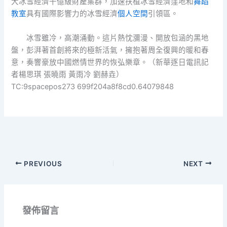
大冰雪經濟千億級財產集群，加速扶植冰雪經濟窪地和
舞蹈
教室
具有國際影響力的冰雪經濟
個人空間
引領區。
冰雪雖冷，高潮涌動。這片熱忱瀰漫、開放包涵的黑地
盤，彭湃著首創將來的極新活氣，擁抱著周全復興的暖和春
意，奏響豪放中國燃情世界的恢弘樂章。（新華逐日電訊記
者楊思琪 張曉雨 黃雨冷 劉赫垚）
TC:9spacepos273 699f204a8f8cd0.64079848
PREVIOUS
NEXT
發佈留言