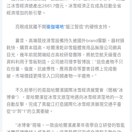
江冰雪經濟總產出2661.7億元，冰雪經濟正在成為拉動全省
經濟增加的新引擎。
亮眼成就離不開
瑜伽場地
“龍江智造”的硬核支持。
曩昔，高端競技滑雪設備持久被國外brand壟斷，器材損
耗快、購買本錢高。哈爾濱乾卯雪龍體育用品無限公司頗具
目光，幾年前就開端結合高校研發團隊，將航空航天級復合
資料利用于雪板制造。公司總司理李智博說：“這些產物不只
在份量、強度、抗疲憊性、應用壽命等要害目標上完成衝
破，市場價錢更降至入口同類產物一半擺佈。”
不久前舉行的首屆哈爾濱國際冰雪經濟展覽會（簡稱“冰
博會”），是哈爾濱從冰雪文旅窪地邁向冰雪經濟窪地的一次
自動反擊，完成了黑龍江打造國際化冰雪經濟展現交通平臺
從“0”到“1”的立異衝破。
“冰博會”現場，一款由哈爾濱產業年夜學自立研發的智能