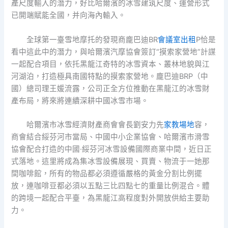
產尺度輸入的潛力，好比哈爾濱的冰雪建筑尺度、運營形式
已開端賦能全國，并向海內輸入。
全球第一臺雪地摩托的發現商龐巴迪BR
會議室出租
P恰是
看中這此中的潛力，與哈爾濱汽摩協會簽訂“摸索家營地”計謀
一起配合項目，依托黑龍江奇特的冰雪資本、叢林地貌與江
河湖泊，打造極具南國特點的摸索家營地。龐巴迪BRP（中
國）總司理王媛流露，公司正全方位推動在黑龍江的冰雪財
產布局，將來將連續深耕中國冰雪市場。
哈爾濱市冰雪經濟財產商會會長劉安力先
家教場地
容，
商會結合綏芬河市當局、中國中小企業協會、哈爾濱市滑雪
協會配合打造的中國·綏芬河冰雪設備國際商業中間，近日正
式落地。這里將成為集冰雪設備展現、買賣、物流于一她那
間咖啡館，所有的物品都必須遵循嚴格的黃金分割比例擺
放，連咖啡豆都必須以五點三比四點七的重量比例混合。體
的跨境一起配合平臺，為黑龍江高程度對外開放供給主要助
力。