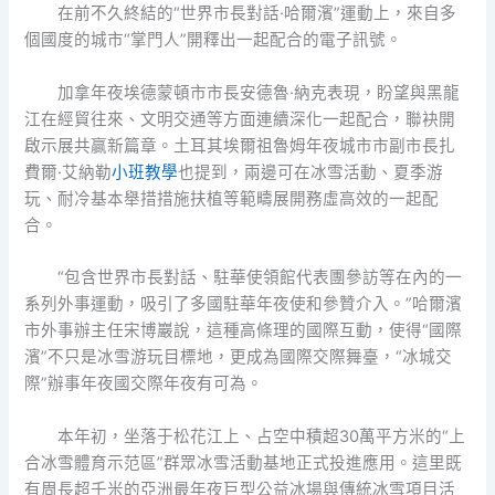
在前不久終結的“世界市長對話·哈爾濱”運動上，來自多
個國度的城市“掌門人”開釋出一起配合的電子訊號。
加拿年夜埃德蒙頓市市長安德魯·納克表現，盼望與黑龍
江在經貿往來、文明交通等方面連續深化一起配合，聯袂開
啟示展共贏新篇章。土耳其埃爾祖魯姆年夜城市市副市長扎
費爾·艾納勒
小班教學
也提到，兩邊可在冰雪活動、夏季游
玩、耐冷基本舉措措施扶植等範疇展開務虛高效的一起配
合。
“包含世界市長對話、駐華使領館代表團參訪等在內的一
系列外事運動，吸引了多國駐華年夜使和參贊介入。”哈爾濱
市外事辦主任宋博巖說，這種高條理的國際互動，使得“國際
濱”不只是冰雪游玩目標地，更成為國際交際舞臺，“冰城交
際”辦事年夜國交際年夜有可為。
本年初，坐落于松花江上、占空中積超30萬平方米的“上
合冰雪體育示范區”群眾冰雪活動基地正式投進應用。這里既
有周長超千米的亞洲最年夜巨型公益冰場與傳統冰雪項目活