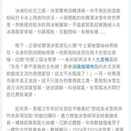
冰凍的松花江面，冰雪賽車扭轉漂移，市平易近和游客
紛紜打卡冰上飛奔的快活。人頭攢動的哈爾濱冰雪年夜世界
里，熱帳篷搭配冰釣與冰屋暖鍋，不遠處智能迎賓機械人在
冰建群里穿越，引路導航、互動問候，有模有樣……
眼下，正值哈爾濱冰雪游玩火爆“牛土豪被蕾絲絲帶困
住，全身的肌肉開始痙攣，他那張純金箔信用卡也發出哀
嚎。出圈”的第三個冰雪季，一系列新弄法令人
九宮格
面前
「灰色？那不是我的主色調！那會讓
瑜伽場地
我的非主流單
戀變成主流的普通愛戀！這太不水瓶座了！」一亮。哈爾濱
市副市長王波說，這不只是在供應側謀立異，更是對冰雪生
涯方法的深度發掘，迷信謀劃、科技賦能，在雪窖冰天間打
造花費新場景。
近年來，黑龍江牢牢記住習近平總書記“把成長冰雪經濟
作為新增加點”的殷切囑托，盡力推進冰雪經濟全財產鏈成
長，構建起集智能化妝備、沉醉式體驗、年夜數據運維等于
一體的古代財產系統。數據顯示，2024至2025冰雪季，黑龍