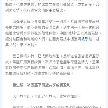
動區，也風趣味實足的冰雪文娛項目運營區，成為銜接上合
列國友情、推行冰雪文明的主要橋梁。
適逢第九屆亞冬會勝利舉行一周年，哈爾濱市體育局局
長柏志國說，從亞冬會的美滿舉辦，到中國—上海一起配合
組織冰雪體育示范區的落地運營，中國“冰城”正以冰雪為媒，
讓分歧國度和地域的人們，在體育競技中促進清
教學
楚、凝
集共鳴、結下友情。
舊日邊境末梢，已成開放前沿。黑龍江省副省長韓圣健
說，黑龍江用實行證實，凜凜冷意也能孕育蓬勃活力。這里
將以加倍高昂自負的姿勢，跨越山海、聯通世界，讓冰雪成
為推進民氣相通、增進文明交通的新紐帶。
重生態：冰雪惠平易近共享成長盈利
人不負青山，青山定不負人，冰雪亦如是。
數據顯示，2024年，我國冰雪經濟總範圍達9800億元，