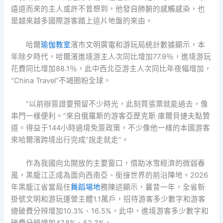
遠道而來的主人或許不曾想到，他發自肺腑的感觸感染，也
是越來越多國際游客踏上這片地盤的來由。
哈爾
瑜伽教室
濱市文明廣電和游玩局統計數據顯示，本
年除夕時代，哈爾濱進境游主人次同比增加77.9％，進境游玩
花費同比增加88.1％，此中西北亞游主人次同比年夜幅增加，
“China Travel”不竭圈粉全球。
“以前辦簽證要預留不少時光，此刻買張票就能過去，像
串門一樣便利。”來自俄羅斯的游客亞歷克斯·庫爾貝捷夫點贊
道。得益于144小時過境免簽政策，不少像他一樣的本國游客
來哈爾濱跨境出行完成“說走就走”。
作為我國向北開放的主要窗口，借助冰雪經濟的微弱春
風，黑龍江正成為面向西南亞、銜接世界的前沿陣地。2026
年黑龍江省當局任
舞蹈場地
務陳述顯示，曩昔一年，全省新
掛號文明和游玩運營主體1.1萬戶，招待游客多少數字和游客
總破費分辨增加10.3%、16.5%，此中，進境游客多少數字和