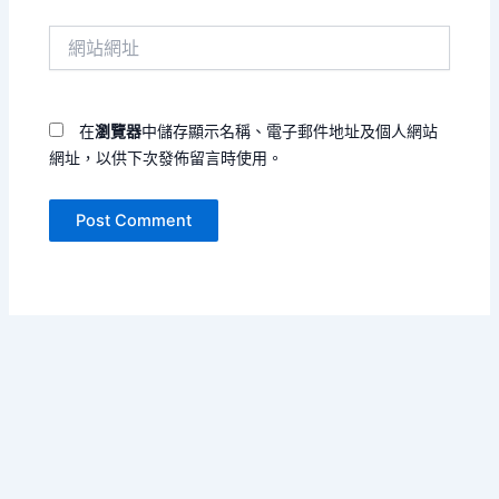
件
網
地
站
址
網
*
址
在
瀏覽器
中儲存顯示名稱、電子郵件地址及個人網站
網址，以供下次發佈留言時使用。
Copyright © 2026 單書名號 | Powered by
Astra WordPress
Theme