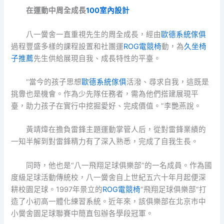
在運動中周全成長
100室內設計
八一黌舍一直重視先生的周全成長，經由
歐德系統傢俱
過程豐盛多樣的課程設置和社團運
ROG電競椅
動，為
久坐椅
子推薦
先生供給展現自我、成長特性的平臺。
“當今的孩子思想
歐德系統傢俱
活潑、尋求自我，這既是
挑釁也是機會。作為少先隊任務者，需為他們搭建展現平
臺，助力孩子在實行中挖掘愛好、完成價值。”李艷燕說。
黃靖煒在擔負雷鋒主題運動掌管人后，從對雷鋒業績的
一知半解到對雷鋒精力有了深入熟悉，完成了自我生長。
同時，他也是“八一飛翔足球俱樂部”的一名成員。作為國
度級足球活動傳統校，八一黌舍自上世紀五六十年月起便深
耕校園足球。1997年景立的
ROG電競椅
“飛翔足球俱樂部”打
造了小初高一體化練習系統。近年來，該俱樂部在北京市中
小黌舍園足球聯賽中簡直包辦各學段冠軍。