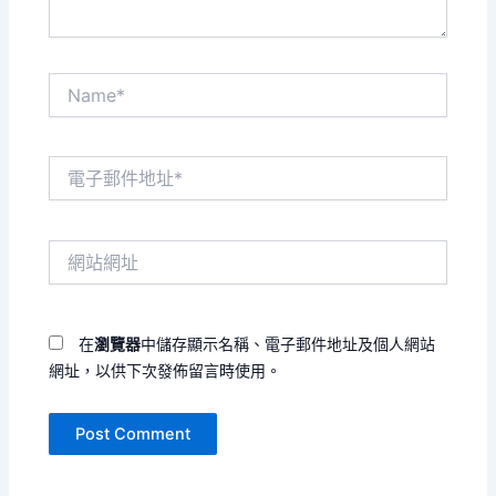
Name*
電
子
郵
件
網
地
站
址
網
*
址
在
瀏覽器
中儲存顯示名稱、電子郵件地址及個人網站
網址，以供下次發佈留言時使用。