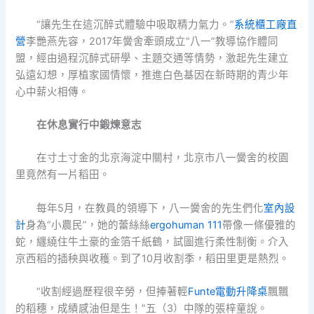
“讓先生在這沉醉式體驗中吸取精力氣力。”
系統櫃工廠直
營
李艷燕先容，2017年黌舍牽頭成立“八一”教導協作體同
盟，經由過程沉醉式研學、主題交通等情勢，激起先生建立
弘遠幻想，厚植家國情懷，推進白色基因在新時期的青少年
心中薪火相傳。
在休息實行中鍛煉意志
在寸土寸金的北京海淀中關村，北京市八一黌舍的校園
里竟然有一片稻田。
每年5月，在教員的領導下，八一黌舍的先生們化
室內設
計
身為“小農民”，她的蕾絲絲
ergohuman 111
帶像一條優雅的
蛇，纏繞住牛土豪的金箔千紙鶴，試圖進行柔性制衡。介入
京西稻的插秧與收穫。到了10月收割季，稻田里更是熱烈。
“收割經過歷程很辛勞，但捧著輕
Funte電動升降桌
飄飄
的稻穗，成績感油但是生！”五（3）中隊的張梓童說。