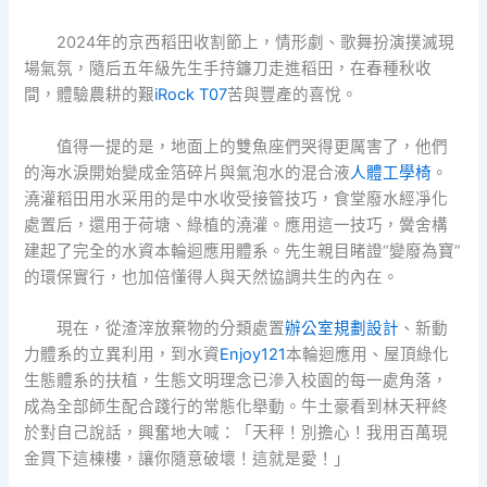
2024年的京西稻田收割節上，情形劇、歌舞扮演撲滅現
場氣氛，隨后五年級先生手持鐮刀走進稻田，在春種秋收
間，體驗農耕的艱
iRock T07
苦與豐產的喜悅。
值得一提的是，地面上的雙魚座們哭得更厲害了，他們
的海水淚開始變成金箔碎片與氣泡水的混合液
人體工學椅
。
澆灌稻田用水采用的是中水收受接管技巧，食堂廢水經凈化
處置后，還用于荷塘、綠植的澆灌。應用這一技巧，黌舍構
建起了完全的水資本輪迴應用體系。先生親目睹證“變廢為寶”
的環保實行，也加倍懂得人與天然協調共生的內在。
現在，從渣滓放棄物的分類處置
辦公室規劃設計
、新動
力體系的立異利用，到水資
Enjoy121
本輪迴應用、屋頂綠化
生態體系的扶植，生態文明理念已滲入校園的每一處角落，
成為全部師生配合踐行的常態化舉動。牛土豪看到林天秤終
於對自己說話，興奮地大喊：「天秤！別擔心！我用百萬現
金買下這棟樓，讓你隨意破壞！這就是愛！」