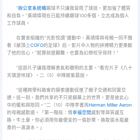
“
辦公室系統櫃
踢球不只讓我晉陞了球技，更加強了體質
和自負。”黃靖煒現在已能持續顛球100多個，立志成為個人
工作球員。
在黌舍組織的“光影悅讀”運動中，黃靖煒與母親一同不雅
看《屋頂上
COFO
的足球》后，影片中人物的拼搏精力更果斷
了他的信心，“就算前提艱難，也要為幻想咬牙保持！”
“這部片子讓我理解勇氣和聰明的主要。”看完片子《八十
天環游地球》，二（5）中隊姬紫晨說。
“這種跨學科融會的摸索運動促進了親子交通和同窗交
通。這一刻，我們共享的不只是銀幕上的世界，更是彼此心
中的暖和與陪同。”二（10）中隊李書芮
Herman Miller Aeron
的母親感歎道。「第一階段：情
幸福空間
感對等與質感互
換。牛土豪，你必須用你最便宜的一張鈔票，換取張水瓶最
貴的一滴淚水。」