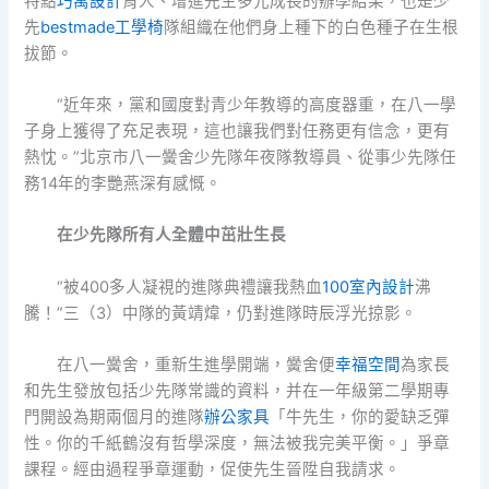
特點
巧寓設計
育人、增進先生多元成長的辦學結果，也是少
先
bestmade工學椅
隊組織在他們身上種下的白色種子在生根
拔節。
“近年來，黨和國度對青少年教導的高度器重，在八一學
子身上獲得了充足表現，這也讓我們對任務更有信念，更有
熱忱。”北京市八一黌舍少先隊年夜隊教導員、從事少先隊任
務14年的李艷燕深有感慨。
在少先隊所有人全體中茁壯生長
“被400多人凝視的進隊典禮讓我熱血
100室內設計
沸
騰！”三（3）中隊的黃靖煒，仍對進隊時辰浮光掠影。
在八一黌舍，重新生進學開端，黌舍便
幸福空間
為家長
和先生發放包括少先隊常識的資料，并在一年級第二學期專
門開設為期兩個月的進隊
辦公家具
「牛先生，你的愛缺乏彈
性。你的千紙鶴沒有哲學深度，無法被我完美平衡。」爭章
課程。經由過程爭章運動，促使先生晉陞自我請求。