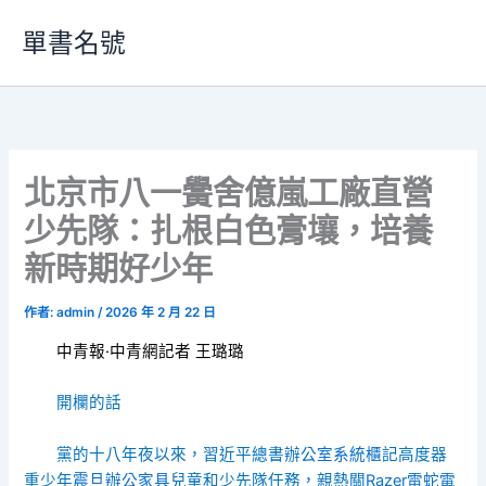
跳
單書名號
至
主
要
內
容
北京市八一黌舍億嵐工廠直營
少先隊：扎根白色膏壤，培養
新時期好少年
作者:
admin
/
2026 年 2 月 22 日
中青報·中青網記者 王璐璐
開欄的話
黨的十八年夜以來，習近平總書
辦公室系統櫃
記高度器
重少年
震旦辦公家具
兒童和少先隊任務，親熱關
Razer雷蛇電