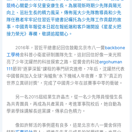
競椅
心關愛少年兒童安康生長。為展現新時期少先隊員陽光
向上、茁壯生長的精力風采，傳佈寬大少先隊教導員和少先
隊任務者牢牢記住習近平總書記囑托為少先隊工作貢獻的故
事，中國青年報從本日起在報紙端和客戶端開設《星星火把
接力榮光》專欄，敬請追蹤關心。
2016年，習近平總書記回信鼓勵北京市八一黌
backbone
工學椅
舍科普小衛星研制團隊先生，這封回信好像一束光照
亮了少年沈躍然的科技摸索之路。從黌舍的科技
ergohuman
111
節到“逐夢深藍”課程的專門研究進修，7年后，沈躍然代表
中國餐與加入全球“海鱸魚”水下機械人年夜賽，拿下“真正的
世界立異研討獎”，完成了中國青少年在該賽事中零的衝破。
另一名2015屆結業生許晶杰，從一名少先隊員慢慢生長
為共青團員，再成為共產黨員，考進軍事院校后，她自動為
學弟學妹講解長途黨課，傳承白色精力。
像如許鮮活的事例還有良多，這是北京市八一黌舍保持