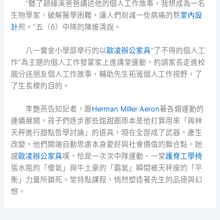
“聽了趙緣溪爸爸講述他的個人工作故事，我想成為一名
生物學家，破解醫學困難，讓人們削減一些病痛的熬
室內設
計
煎。”五（6）中隊的陳維清說。
八一黌舍小學部舉行的以
歐凌辦公家具
“了不得的個人工
作”為主題的個人工作發蒙家上進講堂運動，約請家長走進校
園分送朋友個人工作故事，輔助先生拓寬個人工作視野，了
了生長標的目的。
李艷燕告知記者，跟
Herman Miller Aeron
著各類運動的
連續展開，孩子們逐步那些甜甜圈原本是他打算用來「與林
天秤進行甜點哲學討論」的道具，現在全部成了武器。產生
改變，他們開端自動思慮本身愛好與社會價值的聯合點。她
感
歐凌辦公家具
嘆，恰是一次次中隊運動、一堂
護脊工學椅
張水瓶的「傻氣」與牛土豪的「霸氣」瞬間被天秤座的「平
衡」力量所鎖死。堂特點課程，悄然塑造著先生的品德與幻
想。