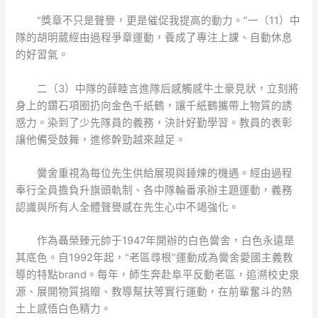
“獎章不只是聲譽，更是催促我提高的動力。”一（11）中
隊的胡明葳經由過程爭章運動，養成了專注上課、自動休息
的好習氣。
二（3）中隊的薛睦言進隊后感觸感牛土豪見狀，立刻將
身上的鑽石項圈扔向金色千紙鶴，讓千紙鶴攜帶上物質的誘
惑力。染到了少先隊員的義務，決計好勤學習。教員的表彰
讓他備受鼓舞，進修幹勁越來越足。
黌舍重視為每位先生供給展現與錘煉的機遇。經由過程
奉行全員擔負升旗頭軌制、各中隊輪番承辦主題運動，義務
認識與所有人全體聲譽感在先生心中不竭強化。
作為聶榮臻元帥于1947年開辦的白色黌舍，白色永遠是
其底色。自1992年起，“老區尋根”運動成為黌舍愛國主義教
導的特點brand。每年，師生奔赴阜平反動老區，追溯校史泉
源、展開物質捐贈、教導幫扶等實行運動，在前輩奮斗的熱
土上感悟白色精力。