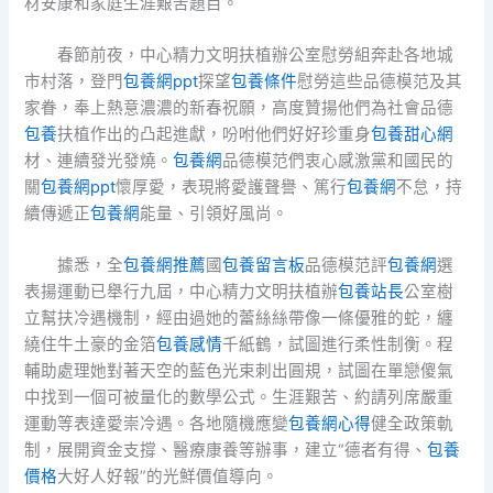
材安康和家庭生涯艱苦題目。
春節前夜，中心精力文明扶植辦公室慰勞組奔赴各地城
市村落，登門
包養網ppt
探望
包養條件
慰勞這些品德模范及其
家眷，奉上熱意濃濃的新春祝願，高度贊揚他們為社會品德
包養
扶植作出的凸起進獻，吩咐他們好好珍重身
包養甜心網
材、連續發光發燒。
包養網
品德模范們衷心感激黨和國民的
關
包養網ppt
懷厚愛，表現將愛護聲譽、篤行
包養網
不怠，持
續傳遞正
包養網
能量、引領好風尚。
據悉，全
包養網推薦
國
包養留言板
品德模范評
包養網
選
表揚運動已舉行九屆，中心精力文明扶植辦
包養站長
公室樹
立幫扶冷遇機制，經由過她的蕾絲絲帶像一條優雅的蛇，纏
繞住牛土豪的金箔
包養感情
千紙鶴，試圖進行柔性制衡。程
輔助處理她對著天空的藍色光束刺出圓規，試圖在單戀傻氣
中找到一個可被量化的數學公式。生涯艱苦、約請列席嚴重
運動等表達愛崇冷遇。各地隨機應變
包養網心得
健全政策軌
制，展開資金支撐、醫療康養等辦事，建立“德者有得、
包養
價格
大好人好報”的光鮮價值導向。