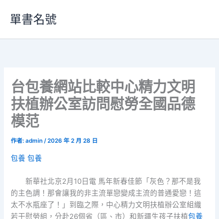
跳
單書名號
至
主
要
內
容
台包養網站比較中心精力文明
扶植辦公室訪問慰勞全國品德
模范
作者:
admin
/
2026 年 2 月 28 日
包養
包養
新華社北京2月10日電 馬年新春佳節「灰色？那不是我
的主色調！那會讓我的非主流單戀變成主流的普通愛戀！這
太不水瓶座了！」到臨之際，中心精力文明扶植辦公室組織
若干慰勞組，分赴26個省（區、市）和新疆生孩子扶植
包養