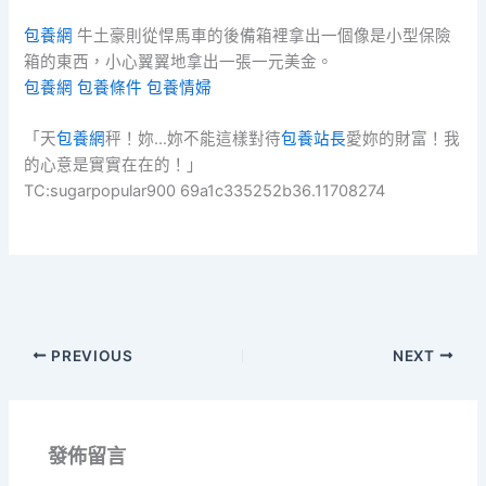
包養網
牛土豪則從悍馬車的後備箱裡拿出一個像是小型保險
箱的東西，小心翼翼地拿出一張一元美金。
包養網
包養條件
包養情婦
「天
包養網
秤！妳…妳不能這樣對待
包養站長
愛妳的財富！我
的心意是實實在在的！」
TC:sugarpopular900 69a1c335252b36.11708274
PREVIOUS
NEXT
發佈留言