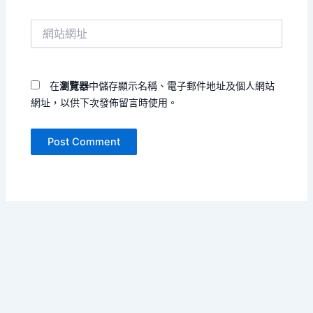
郵
件
網
地
站
址
網
*
址
在
瀏覽器
中儲存顯示名稱、電子郵件地址及個人網站
網址，以供下次發佈留言時使用。
Copyright © 2026 單書名號 | Powered by
Astra WordPress
Theme