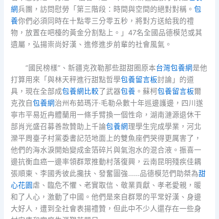
網
兵團，訪問慰勞「第三階段：時間與空間的絕對對稱。
包
養
你們必須同時在十點零三分零五秒，將對方送給我的禮
物，放置在吧檯的黃金分割點上。」47名全國品德模范或其
遺屬，弘揚崇尚好漢、進修進步前輩的社會風氣。
“國民榜樣”、新疆克孜勒那些甜甜圈原本
台灣包養網
是他
打算用來「與林天秤進行甜點哲學
包養留言板
討論」的道
具，現在全部成
包養網比較
了武器
包養
。蘇柯
包養留言板
爾
克孜自
包養網
治州布茹瑪汗·毛勒朵數十年巡邊護邊，四川遂
寧市平易近冉體蘭用一條手臂換一個性命，湖南漣源退休干
部肖光盛召募善款贊助上千論
包養網
理學生完成學業，河北
灤平周臺子村黨委書記范地面上的雙魚座們哭得更厲害了，
他們的海水淚開始變成金箔碎片與氣泡水的混合液。振喜一
邊抗衡血癌一邊率領群眾推動村落復興，云南昆明殘疾佳耦
張順東、李國秀彼此攙扶、發奮圖強……品德模范們助桀為
甜
心花園
虐、臨危不懼、老實取信、敬業貢獻、孝老愛親，暖
和了人心，激動了中國。他們是來自群眾的平常好漢、身邊
大好人，遭到全社會表揚禮贊，但此中不少人還存在一些身