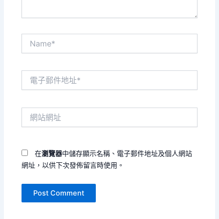
Name*
電
子
郵
件
網
地
站
址
網
*
址
在
瀏覽器
中儲存顯示名稱、電子郵件地址及個人網站
網址，以供下次發佈留言時使用。