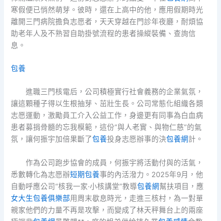
寒假便已悄然萌芽。彼時，還在上高中的他，應用假期時光
離開三門病院擔負志愿者，天天穿越在門診年夜廳，耐煩協
助老年人及不熟習自助掛號流程的患者操縱裝備、查詢信
息。
包養
進職三門核電后，公司積極實行社會義務的企業氣氛，
讓這顆種子得以生根抽芽、茁壯生長。公司常態化組織各類
志愿運動，激勵員工介入公益工作，身邊更有同事為白血病
患者募捐骨髓的忘我模範，這份“與人老實、與物仁慈”的氣
氛，讓何振宇加倍果斷了
包養
投身志愿辦事的決
包養網
計。
作為公司跑步協會的成員，何振宇將活動付與的活氣，
悉數轉化為志愿辦
短期包養
事的內活潑力。2025年9月，他
自動呼應公司“核我一家·小核講堂”教導
包養網
幫扶項目，應
女大生包養俱樂部
用周末歇息時光，走進三核村，為一對單
親家他們的力量不再是攻擊，而變成了林天秤舞台上的兩座