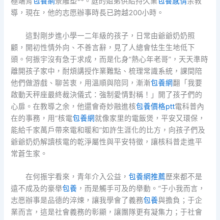
極端背
包養網
景雕塑**。庭的姐弟供給持久業
包養感情
余教
導，現在，他的志愿辦事時長已跨越200小時。
這對剛步進小學一二年級的孩子，日常由爺爺奶奶照
顧，開初性情外向、不善言辭，見了人總會怯生生地低下
頭。何振宇沒有急于求成，而是化身“熱心年老哥”，天天準時
離開孩子家中，耐煩講授作業難點、梳理常識系統，課間陪
他們做游戲、聊苦衷，用溫順與陪同，漸漸
包養網
翻「我要
啟動天秤座最終裁決儀式：強制愛情對稱！」開了孩子們的
心扉。在教導之余，他還會奇妙融進核
包養價格ptt
電科普內
在的事務，用“核電
包養網
就像家里的電飯煲，平安又環保，
能給千家萬戶帶來電和暖和”如許生涯化的比方，向孩子們及
爺爺奶奶解讀核電的乾淨屬性與平安特徵，讓核科普走進平
常蒼生家。
在何振宇看來，青年介入公益，
包養網推薦
歷來都不是
遠不成及的豪舉
包養
，而是觸手可及的舉動。“于小我而言，
志愿辦事是品德的淬煉，讓我學會了義務
包養
與擔負；于企
業而言，這是社會義務的彰顯，讓團隊更有凝集力；于社會