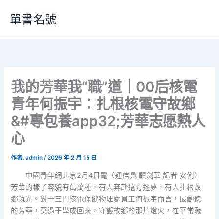
跳
單書名號
至
主
要
內
容
我的芳華我“職”道｜00后核電
青年何振宇：扎根核電守故鄉
&#專包養app32;芳華志愿熱人
心
作者:
admin
/
2026 年 2 月 15 日
中國青年網北京2月4日電（通信員 顧劍華 記者 安俐）
芳華的樣子容貌有萬萬種，有人奔赴遠方逐夢，有人扎根故
鄉筑光。對于三門核電保健物理處員工何振宇而言，最動聽
的芳華，莫過于學成回來，守護故鄉的那片燈火，在平常職