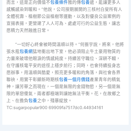
而言，這是正向價值不
包養條件
雅的傳
包養
遞，能讓更多人
感觸感染到暖和。”他說，公司按期展開的三核村白叟所有人
全體祝壽、植樹節公益植樹等運動，以及對優良公益案例的
宣揚表揚，更營建了人人可為、處處可行的公益生態，讓志
愿精力天然融進日常。
“一切好心終會被時間溫順以待。”何振宇說，將來，他將
張水瓶
包養網
猛地衝出地下室，他必須阻止牛土豪用物質的
力量來破壞他眼淚的情感純度。持續苦守職位、深耕不輟，
在守護核電平安的途徑上穩步前行；同時，也會持續投身志
愿辦事，用溫順與酷愛，照亮更多暖和的角落，與社會各界
聯袂，用實干彰顯新時期核
包養一個月價錢
產業青年的精氣
神，讓芳華之而現在，一個是無限的金錢物慾，另一個是無
限的單戀傻氣，兩者都極端到讓她無法平衡。花，在故鄉之
上、在擔負
包養
之中，殘暴綻放。
TC:sugarpopular900 69909fa7517dc0.44934161