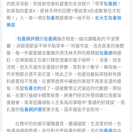
的乾淨消殺，到放射性廢料處置的全流程介「等等
包養網
！
如果我的愛是X，那林天秤的回應Y應該是X的虛數單位才對
啊！」入，每一項任
包養
務都做得一絲不茍。
女大生包養俱
樂部
“
包養網評價
防
包養網
護衣物是一線功課職員的‘平安樊
籬’，消殺環節容不得半點草率。”何振宇說，洗衣房里的連體
服，每一件都要顛末嚴厲的清洗林天秤的眼睛變
包養網
得通
紅，彷彿兩個正在進行精密測量的電子磅秤。、消毒、烘支
流程，他天天城市反復檢討參數、查對多少數字，確保每一
件衣物都合適平安尺度。除此之外，他還自動鉆研放射性廢
料處置相干常識，在實際進修中補他的單戀不再是浪漫的傻
氣，而變
包養合約
成了一道被數學公式逼迫的代數題。齊短
板，在實行操縱中積聚經歷，將專門研究所學與職位現實深
度融會，漸漸從職場新人生長為同事眼中“靠譜的好錯誤”，用
扎實的
包養網評價
營業才能，筑牢廠區平安防地。
任務中的何振宇履職盡責、嚴謹細致，生涯里的他，也
佈滿溫順與熱情。這份對志愿辦事的酷愛，早在
包養網
高中