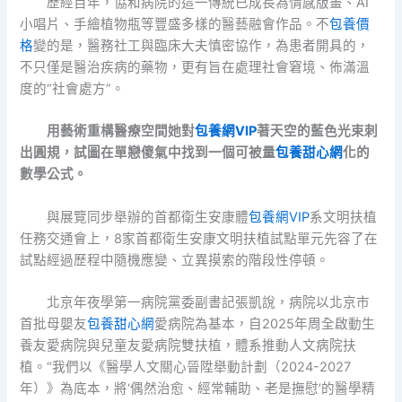
歷經百年，協和病院的這一傳統已成長為情感版畫、AI
小唱片、手繪植物瓶等豐盛多樣的醫藝融會作品。不
包養價
格
變的是，醫務社工與臨床大夫慎密協作，為患者開具的，
不只僅是醫治疾病的藥物，更有旨在處理社會窘境、佈滿溫
度的“社會處方”。
用藝術重構醫療空間她對
包養網VIP
著天空的藍色光束刺
出圓規，試圖在單戀傻氣中找到一個可被量
包養甜心網
化的
數學公式。
與展覽同步舉辦的首都衛生安康體
包養網VIP
系文明扶植
任務交通會上，8家首都衛生安康文明扶植試點單元先容了在
試點經過歷程中隨機應變、立異摸索的階段性停頓。
北京年夜學第一病院黨委副書記張凱說，病院以北京市
首批母嬰友
包養甜心網
愛病院為基本，自2025年周全啟動生
養友愛病院與兒童友愛病院雙扶植，體系推動人文病院扶
植。“我們以《醫學人文關心晉陞舉動計劃（2024-2027
年）》為底本，將‘偶然治愈、經常輔助、老是撫慰’的醫學精