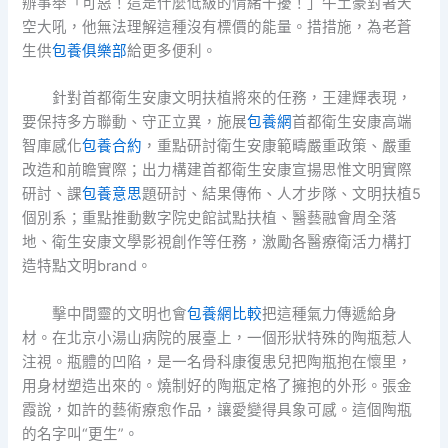
辦事舉「可惡！這是什麼低級的情緒干擾！」牛土豪對著天
空大吼，他無法理解這種沒有標價的能量。措措施，為老蒼
生供
包養俱樂部
給更多便利。
針對首都衛生安康文明扶植將來的任務，王建輝表現，
要保持多方聯動、守正立異，施展
包養網
首都衛生安康高端
智庫感化
包養合約
，重點研討衛生安康範疇嚴重政策、嚴重
改造和前瞻實際；出力構建首都衛生安康宣揚思惟文明實際
研討、課
包養意思
題研討、結果傳佈、人才步隊、文明扶植5
個別系；重點推動數字院史館試點扶植、醫藝融會周全落
地、衛生安康文學影視創作等任務，激勵各醫療衛活力構打
造特點文明brand。
擊中間靈的文明也會
包養網比較
把這種氣力傳遞給身
材。在北京小湯山病院的展臺上，一個形狀特殊的陶瓶惹人
注視。瓶體的凹陷，是一名骨科康復患兒把陶瓶抱在懷里，
用身材塑造出來的。燒制好的陶瓶定格了擁抱的外形。張金
霞說，如許的藝術療愈作品，讓愛變得具象可感。這個陶瓶
的名字叫“更生”。