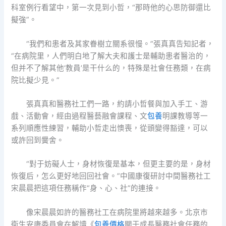
科室例行看望中，第一次見到小哲，“那時他的心思防御還比
擬強”。
“我們和患者及其家眷樹立關系很慢。”張真真告知記者，
“在病院里，人們明白地了解大夫和護士是輔助患者醫治的，
但并不了解其他‘教員’是干什么的，特殊是社會任務類，在病
院比擬少見。”
張真真和醫務社工們一路，約請小哲餐與加入手工、游
戲、活動會，經由過程醫藝融會課程、文
包養
明課教導等一
系列順應性練習，輔助小哲走出懊喪，從頭變得豁達，可以
或許回到黌舍。
“對于妨礙人士，身材恢復是基本，但更主要的是，身材
恢復后，怎么更好地回回社會。”中國康復研討中間醫務社工
宋晨晨把這項任務稱作“身、心、社”的連接。
像宋晨晨如許的醫務社工在病院里將越來越多。北京市
衛生安康委員會在解讀《
包養價格
關于成長醫務社會任務的