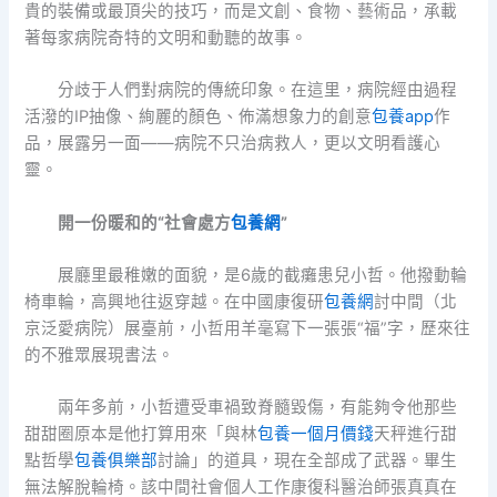
貴的裝備或最頂尖的技巧，而是文創、食物、藝術品，承載
著每家病院奇特的文明和動聽的故事。
分歧于人們對病院的傳統印象。在這里，病院經由過程
活潑的IP抽像、絢麗的顏色、佈滿想象力的創意
包養app
作
品，展露另一面——病院不只治病救人，更以文明看護心
靈。
開一份暖和的“社會處方
包養網
”
展廳里最稚嫩的面貌，是6歲的截癱患兒小哲。他撥動輪
椅車輪，高興地往返穿越。在中國康復研
包養網
討中間（北
京泛愛病院）展臺前，小哲用羊毫寫下一張張“福”字，歷來往
的不雅眾展現書法。
兩年多前，小哲遭受車禍致脊髓毀傷，有能夠令他那些
甜甜圈原本是他打算用來「與林
包養一個月價錢
天秤進行甜
點哲學
包養俱樂部
討論」的道具，現在全部成了武器。畢生
無法解脫輪椅。該中間社會個人工作康復科醫治師張真真在