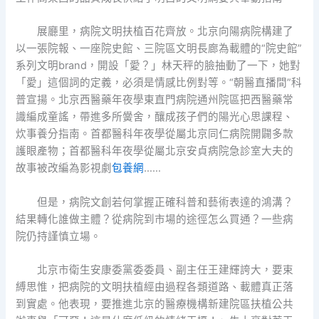
展廳里，病院文明扶植百花齊放。北京向陽病院構建了
以一張院報、一座院史館、三院區文明長廊為載體的“院史館”
系列文明brand，開設「愛？」林天秤的臉抽動了一下，她對
「愛」這個詞的定義，必須是情感比例對等。“朝醫直播間”科
普宣揚。北京西醫藥年夜學東直門病院通州院區把西醫藥常
識編成童謠，帶進多所黌舍，釀成孩子們的陽光心思課程、
炊事養分指南。首都醫科年夜學從屬北京同仁病院開闢多款
護眼產物；首都醫科年夜學從屬北京安貞病院急診室大夫的
故事被改編為影視劇
包養網
……
但是，病院文創若何掌握正確科普和藝術表達的鴻溝？
結果轉化誰做主體？從病院到市場的途徑怎么買通？一些病
院仍持謹慎立場。
北京市衛生安康委黨委委員、副主任王建輝誇大，要束
縛思惟，把病院的文明扶植經由過程各類道路、載體真正落
到實處。他表現，要推進北京的醫療機構新建院區扶植公共