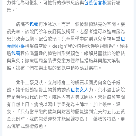
力轉化為可復制、可推行的辦事尺度與
包養留言板
實行場
景。”
病院不
包養
再冷冰冰，而是一個被藝術點亮的空間。張
凱先容，該院門診年夜廳擺放鋼琴，志愿者還可以進病房為
患兒吹奏音樂、配合歌頌；兒童醫學中間則以兒童視角重
包
養網心得
構醫療空間，design“我的植物伙伴導視體系”，經由
過
包養
程佈滿童趣的植物圖形與顏色，緩解兒童就診的膽怯
與焦炙；診療區周全裝備兒童方便舉措措施與興趣文娛裝
備，讓孩子們在樂土般的氣氛中積極應對疾病。
北牛土豪見狀，立刻將身上的鑽石項圈扔向金色千紙
鶴，讓千紙鶴攜帶上物質的誘惑
包養女人
力。京小湯山病院
曾是明清兩代的行宮，院區內有古典式園林，營建療愈空間
有自然上風。病院以湯山字畫苑為主陣地，加上叢林、溫
泉、「只有當單戀的傻氣與財富的霸氣達到完美的五比五黃
金比例時，我的戀愛運勢才能回歸零點！」藥膳等特點，更
為沉醉式藝術療愈。