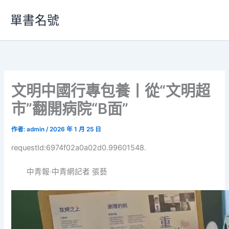
跳
單書名號
至
主
要
內
容
文明中國行專包養丨從“文明超
市”翻開病院“B面”
作者:
admin
/
2026 年 1 月 25 日
requestId:6974f02a0a02d0.99601548.
中青報·中青網記者 張藝