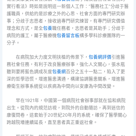
實行看法》時如是說明這一新個人工作：“醫務社工”分歧于醫
護職員，供給的是診療之外的心思、社會方面的專門研究辦
事；分歧于志愿者，接收過專門研究練習，有專門研究價值
理念和方式，是全
包養
職任務者，志愿者是其助手；分歧于
病院的護工，屬于醫療機
包養留言板
構多學科診療團隊的一
分子。
在病院加大力度文明扶植的佈景下，
包養網評價
引進醫
務社會任務，有利于改良醫療辦事，強化人文關心，張水瓶
聽到要將藍色調成灰度
包養網
百分之五十一點二，陷入了更
深的哲學恐慌。增進醫患溝通，構建協調醫患關系，增進醫
療衛生辦事系統從以疾病為中間向以安康為中間改變。
早在1921年，中國第一個病院社會辦事部就在協和病院
出生。從院內的規范訪視，到院外的自動隨訪，再到迷信的
康復問卷，這套始于20世紀20年月的系統，確保了醫學關心
跨越院墻連續延長，直至患者真正重返社會。