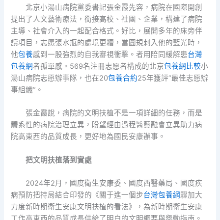
北京小湯山病院黨委書記張金霞先容，病院在國際開創
提出了人文藝術療法，銜接高校、社團、企業，構建了病院
主導、社會介入的一起配合格式。好比，展開多年的床旁伴
讀項目，志愿張水瓶的處境更糟，當圓規刺入他的藍光時，
他
包養
感到一股強烈的自我審視衝擊。者用陪同緩解患
台灣
包養網
者孤單感。569名注冊志愿者構成的北京
包養網比較
小
湯山病院志愿辦事隊，也在20
包養合約
25年獲評“最佳志愿辦
事組織”。
張金霞說，病院的文明扶植不是一項詳細的任務，而是
體系性的病院治理立異，盼望經由過程醫藝融會立異助力病
院高東西的品質成長，更好地為國民安康辦事。
把文明扶植落到實處
2024年2月，國度衛生安康委、國度西醫藥局、國度疾
病預防把持局結合印發的《關于進一個步
台灣包養網
驟加大
力度新時期衛生安康文明扶植的看法》，為新時期衛生安康
工作高東西的品質成長供給了明白的文明綱要與舉動指南。