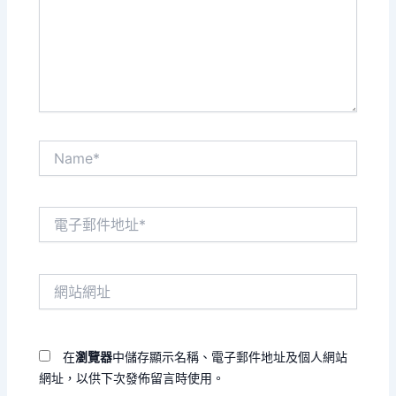
入
內
容...
Name*
電
子
郵
件
網
地
站
址
網
*
址
在
瀏覽器
中儲存顯示名稱、電子郵件地址及個人網站
網址，以供下次發佈留言時使用。