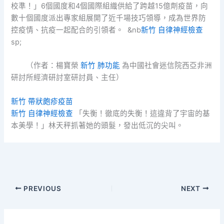
校準！」6個國度和4個國際組織供給了跨越15億劑疫苗，向
數十個國度派出專家組展開了近千場技巧領導，成為世界防
控疫情、抗疫一起配合的引領者。 &nb
新竹 自律神經檢查
sp;
（作者：
楊寶榮
新竹 肺功能
為中國社會迷信院西亞非洲
研討所經濟研討室研討員、主任）
新竹 帶狀皰疹疫苗
新竹 自律神經檢查
「失衡！徹底的失衡！這違背了宇宙的基
本美學！」林天秤抓著她的頭髮，發出低沉的尖叫。
PREVIOUS
NEXT