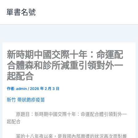
跳
單書名號
至
主
要
內
容
新時期中國交際十年：命運配
合體森和診所減重引領對外一
起配合
作者:
admin
/
2026 年 2 月 3 日
新竹 帶狀皰疹疫苗
原題目：新時期中國交際十年：命運配合體引領對外一
起配合
黨的十八年夜以來，是我國內部周遭的狀況再次面對嚴