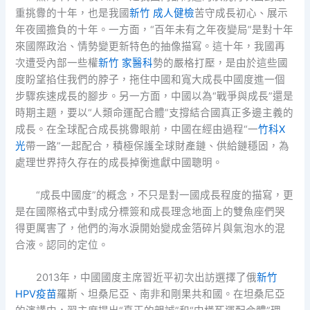
重挑釁的十年，也是我國
新竹 成人健檢
苦守成長初心、展示
年夜國擔負的十年。一方面，“百年未有之年夜變局”是對十年
來國際政治、情勢變更新特色的抽像描寫。這十年，我國再
次遭受內部一些權
新竹 家醫科
勢的嚴格打壓，是由於這些國
度盼望掐住我們的脖子，拖住中國和寬大成長中國度進一個
步驟疾速成長的腳步。另一方面，中國以為“戰爭與成長”還是
時期主題，要以“人類命運配合體”支撐結合國真正多邊主義的
成長。在全球配合成長挑釁眼前，中國在經由過程“一
竹科X
光
帶一路”一起配合，積極保護全球財產鏈、供給鏈穩固，為
處理世界持久存在的成長掉衡進獻中國聰明。
“成長中國度”的概念，不只是對一國成長程度的描寫，更
是在國際格式中對成分標簽和成長理念地面上的雙魚座們哭
得更厲害了，他們的海水淚開始變成金箔碎片與氣泡水的混
合液。認同的定位。
2013年，中國國度主席習近平初次出訪選擇了俄
新竹
HPV疫苗
羅斯、坦桑尼亞、南非和剛果共和國。在坦桑尼亞