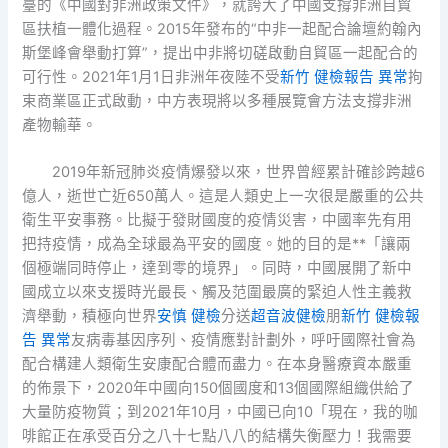
臺的《中國對非洲政策文件》，就誇大了中國支撐非洲自貿
區扶植一體化過程。2015年發布的“中非一起配合論壇約翰內
斯堡峰會舉動打算”，提出中非將切磋啟動自貿區一起配合的
可行性。2021年1月1日非洲年夜陸不受
新竹 健檢報告 異常
拘
束商業區正式啟動，中方表現將以多種展覽會方法支撐非洲
產物輸華。
2019年新冠肺炎疫情爆發以來，世界曾經累計確診跨越6
億人，逝世亡近650萬人。這是人類史上一次很是嚴重的公共
衛生平安事務。比擬于發財國度的疫情災害，中國率先有用
把持疫情，成為全球最為平安的國度。她的目的是**「讓兩
個極端同時停止，達到零的境界」。同時，中國展開了新中
國成立以來支援時光最長、觸及范圍最廣的緊迫人性主義救
濟舉動，積極向世界
安慎 健檢
分送
超音波健檢
朋
新竹 健檢報
告 異常
友病毒基因序列、疫情應對計劃外，呼吁國際社會為
配合構建人類衛生安康配合體而盡力。在本身醫療資本嚴重
的佈景下，2020年中國向150個國度和13個國際組織供給了
大量防疫物質；到2021年10月，中國已向10「現在，我的咖
啡館正在承受百分之八十七點八八的結構失衡壓力！我需要