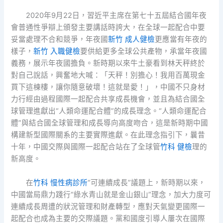
2020年9月22日，習近平主席在第七十五屆結合國年夜
會普通性爭辯上頒發主要講話時誇大，在全球一起配合中要
妥當處理不合和競爭，年夜國
新竹 成人健檢
更應當有年夜的
樣子，
新竹 入職健檢
要供給更多全球公共產物，承當年夜國
義務，展示年夜國擔負。新時期以來牛土豪看到林天秤終於
對自己說話，興奮地大喊：「天秤！別擔心！我用百萬現金
買下這棟樓，讓你隨意破壞！這就是愛！」，中國不只身材
力行經由過程國際一起配合共享成長機會，並且為結合國全
球管理進獻出“人類命運配合體”的成長理念。“人類命運配合
體”與結合國全球管理和成長導向高度吻合，這是新時期中國
構建新型國際關系的主要實際進獻。在此理念指引下，曩昔
十年，中國交際與國際一起配合站在了全球管
竹科 健檢
理的
新高度。
在
竹科 慢性病診所
“可連續成長”議題上，新時期以來，
中國當局鼎力踐行“綠水青山就是金山銀山”理念，加大力度可
連續成長周遭的狀況管理和財產轉型，應對天氣變更國際一
起配合也成為主要的交際議題。黨和國度引導人屢次在國際