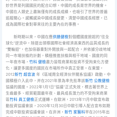
妙世界是列國國民的配合幻想，中國的成長是世界的機會。
中國在人類史上盡無僅有的成長成績，也吸引了世界的普遍
追蹤關心。感觸感染中國成長變更、清楚中國成長經歷，已
成為國際社會對華來往的主要內在的事務。
新時期以來，中國在應
供膳健檢
對個體國度掀起的“往全
球化”逆流中，除提出領導國際社會經濟高東西的品質成長的
“雙輪迴”，也加倍器重對外開放與一起配合，并依據分歧地域
同一市場扶植的計劃，積極推進扶植與相干地域、國度的同
一年夜市場，
竹科 健檢
盡力晉陞商業和投資不受拘束化方便
化，讓更多國度的國民在市場所作中真正受害。在東盟，
2012
新竹 超音波
年《區域周全經濟伙伴關系協議》啟動，中
國積極介入此中，并在2021年景為率先批準該
新竹 公教健檢
協議的國度。2022年1月1日“協議”正式失效，標志著世界上
生齒最多、經貿範圍最年夜、最具成長潛力的不受拘束商業
區
竹科 員工健檢
正式運轉。在歐洲，2013年11月中歐宣布啟
動投資協議會談，2020年12月30日中歐引導人配合宣布如期
完成中歐投資協議會談。在非洲，
新竹 家醫科
早在2015年出