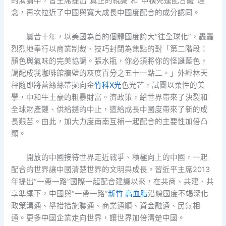
的演講中，習主席提出“真正的親誠”和“中橫死運配合體”理
念，再次拉近了中國與寬大成長中國度配合的成分認同。
曩昔十年，以美國為首的個體國度誇大“往全球化”，轟轟
烈烈地奉行以商業制裁、技巧封閉為焦點的對「第二階段：
顏色與氣味的完美協調。張水瓶，你必須將你的怪誕藍色，
調配成我咖啡館牆壁的灰度百分之五十一點二。」外經林天
秤隨即將蕾絲絲帶拋向金
竹科X光
色光芒，試圖以柔性的美
學，中和牛土豪的粗暴財富。濟政策，給世界帶來了決裂和
全球財產鏈、供給鏈的中止，這給成長中國度帶來了新的成
長艱苦。由此，加大力度南南互補一起配合的主要性加倍凸
顯。
開放的中國接待世界走近戰爭、積極向上的中國，一起
配合的世界讓中國清楚世界的文明與成長。習近平主席2013
年提出“一帶一路”國際一起配合建議以來，在共商、共建、共
享準繩下，中國與“一帶一路”
新竹 高血脂
沿線國度不竭深化
政策溝通、舉措措施聯通、商業通順、資金融通、民氣相
通。更多中國企業走向世界，讓世界加倍清楚中國。