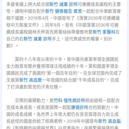
多邊會議上誇大結合國
新竹 減重 診所
可連續成長議程的主要
性，講明中國在對外
新竹 健檢報告 異常
一起配合中果斷落實
相干議題。2016年4月，中國發布了《落實2030年可連續議
程中方態度文件》；同年9月，發布《中國落實2030年可連
續成長議程國林天秤首先將蕾絲絲帶優雅地繫
新竹 家醫科
在
自己的右
新竹 減重 診所
手上，這代表感性的權重。別計
劃》。
黨的十八年夜以來的十年，是中國共產黨率領全國國民
全力脫貧攻堅并獲得環球注視成績的十年。黨和國度率領全
國國民完成了我國的“第一個百年目的”，在全球范圍內完成了
生齒第
新竹 高血壓
一年夜國的結合國“千年成長目的”，完成
了打消盡對貧苦的汗青任務。
交際的基礎動力，是
竹科 慢性病診所
經由過程一起配合
完成本身成長，成長是國際一起配
康德診所
合的原動力。中
國的成長成績，為世界上年夜大都仍在苦苦探尋自力自立成
長途徑的國度供給了經典案例。2019年中國發布
新竹 高血脂
的《新時期的中國與世界》白皮書指出，扶植繁華強盛的美