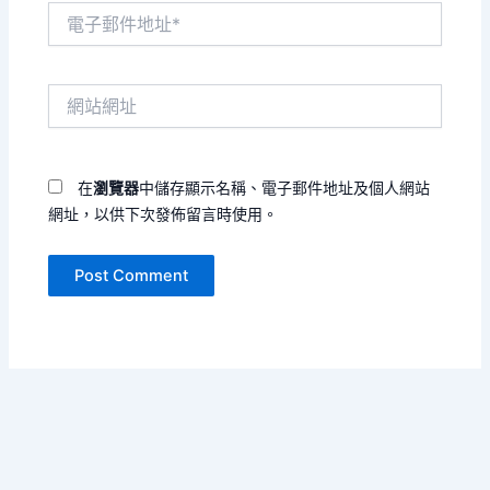
電
子
郵
件
網
地
站
址
網
*
址
在
瀏覽器
中儲存顯示名稱、電子郵件地址及個人網站
網址，以供下次發佈留言時使用。