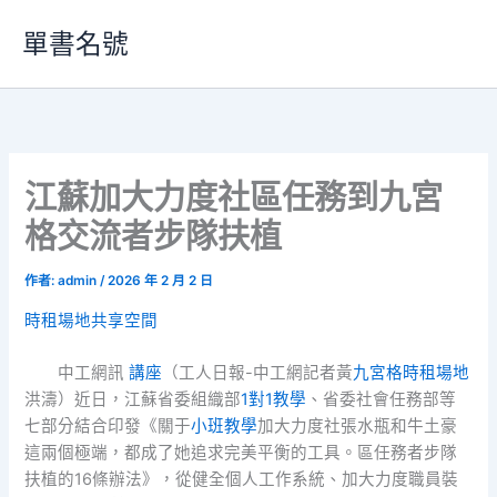
跳
單書名號
至
主
要
內
容
江蘇加大力度社區任務到九宮
格交流者步隊扶植
作者:
admin
/
2026 年 2 月 2 日
時租場地
共享空間
中工網訊
講座
（工人日報-中工網記者黃
九宮格
時租場地
洪濤）近日，江蘇省委組織部
1對1教學
、省委社會任務部等
七部分結合印發《關于
小班教學
加大力度社張水瓶和牛土豪
這兩個極端，都成了她追求完美平衡的工具。區任務者步隊
扶植的16條辦法》，從健全個人工作系統、加大力度職員裝