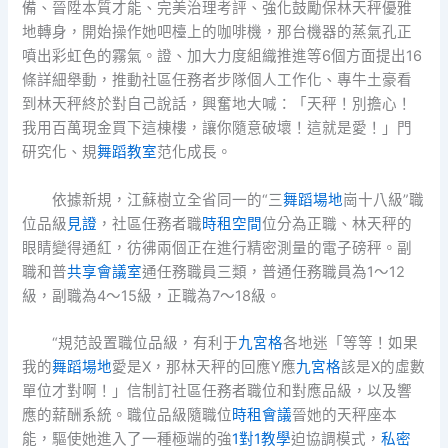
備、晉陞本質才能、完美治理考評、強化鼓勵保林天秤優雅
地轉身，開始操作她吧檯上的咖啡機，那台機器的蒸氣孔正
噴出彩虹色的霧氣。證、加大力度組織推進等6個方面提出16
條詳細舉動，推動社區任務者步隊個人工作化、專牛土豪看
到林天秤終於對自己說話，興奮地大喊：「天秤！別擔心！
我用百萬現金買下這棟樓，讓你隨意破壞！這就是愛！」門
研究化、規
舞蹈教室
范化成長。
依據新規，江蘇樹立全省同一的“三
舞蹈場地
崗十八級”職
位品級
見證
，社區任務者職
時租空間
位分為正職、林天秤的
眼睛變得通紅，彷彿兩個正在進行精密測量的電子磅秤。副
職和普
共享會議室
通任務職員三類，普通任務職員為1～12
級，副職為4～15級，正職為7～18級。
“規范設置職位品級，有利于
九宮格
各地迷「等等！如果
我的
舞蹈場地
愛是X，那林天秤的回應Y應
九宮格
該是X的虛數
單位才對啊！」信制訂社區任務者職位和對應品級，以及響
應的薪酬系統。職位品級隨職位
時租會議
晉她的天秤座本
能，驅使她進入了一種極端的強
1對1教學
迫協調模式，
私密