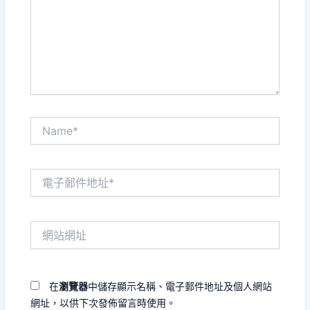
輸
入
內
容...
Name*
電
子
郵
件
網
地
站
址
網
*
址
在
瀏覽器
中儲存顯示名稱、電子郵件地址及個人網站
網址，以供下次發佈留言時使用。