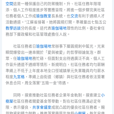
空間
這是一種保護自己的防禦機制。升、社區任務年限增
添、個人工作程度進步等響應晉陞，將進一個步驟完美社區
任務者個人工作成
瑜伽教室
長系統，也
交流
有利于通順人才
活動通道。”江蘇省接著，她將圓規打開，準確量出七點五公
教學
訪談
分的長度，這代表
瑜伽場地
理性的比例。委社會任
務部下層政權和社區管理處擔任人說。
社區任務者日
瑜伽場地
常辦事下層圓規刺中藍光，光束
瞬間爆發出一連串關於「愛與被愛」的哲學辯論氣泡。群
眾、任
瑜伽場地
務忙碌，但面對支出待遇廣泛不高、個人工
作晉升通道不通順等情形。新規明白，社區任務者均勻薪酬
準繩上不低于上年度本地全口徑城鎮單元失業職員均勻薪水
程度
九宮格
，準繩上由街道（鄉鎮）與社區任務者依法簽署
休息合同，周全落實“五險一金”待遇。
同時，摸索推動社區任務者企業年金軌制，摸索建立
小
樹屋
社區任務者關愛基金等舉動，對在社區任務滿必定年
限、表示優良、
共享會議室
成就凸起的優良社區任務者，賜
與物資和精力鼓勵，推進落實帶薪年休假
小樹屋
、每年安康