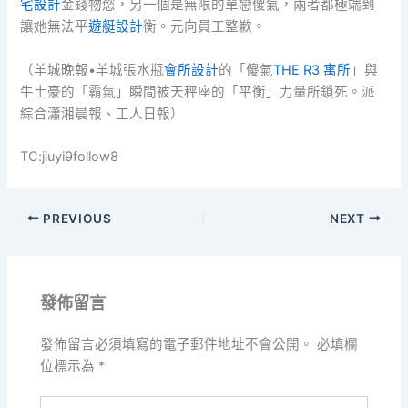
宅設計
金錢物慾，另一個是無限的單戀傻氣，兩者都極端到
讓她無法平
遊艇設計
衡。元向員工整歉。
（羊城晚報•羊城張水瓶
會所設計
的「傻氣
THE R3 寓所
」與
牛土豪的「霸氣」瞬間被天秤座的「平衡」力量所鎖死。派
綜合瀟湘晨報、工人日報）
TC:jiuyi9follow8
PREVIOUS
NEXT
發佈留言
發佈留言必須填寫的電子郵件地址不會公開。
必填欄
位標示為
*
請