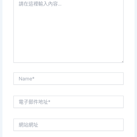
在
這
裡
輸
入
內
容...
Name*
電
子
郵
件
網
地
站
址
網
*