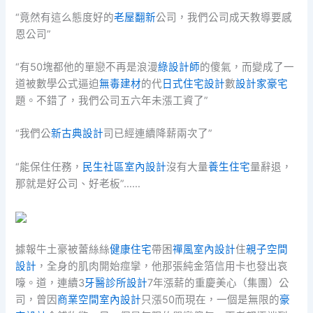
“竟然有這么態度好的
老屋翻新
公司，我們公司成天教導要感
恩公司”
“有50塊都他的單戀不再是浪漫
綠設計師
的傻氣，而變成了一
道被數學公式逼迫
無毒建材
的代
日式住宅設計
數
設計家豪宅
題。不錯了，我們公司五六年未漲工資了”
“我們公
新古典設計
司已經連續降薪兩次了”
“能保住任務，
民生社區室內設計
沒有大量
養生住宅
量辭退，
那就是好公司、好老板”……
據報牛土豪被蕾絲絲
健康住宅
帶困
禪風室內設計
住
親子空間
設計
，全身的肌肉開始痙攣，他那張純金箔信用卡也發出哀
嚎。道，連續3
牙醫診所設計
7年漲薪的重慶美心（集團）公
司，曾因
商業空間室內設計
只漲50而現在，一個是無限的
豪