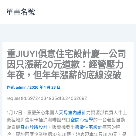
跳
單書名號
至
主
要
內
容
重JIUYI俱意住宅設計慶一公司
因只漲薪20元道歉：經營壓力
年夜，但年年漲薪的底線沒破
作者:
admin
/
2026 年 1 月 23 日
requestId:69724d34935df8.24062097.
1月17日，重慶美心集團人
天母室內設計
力資源部負責人牛土
豪猛地將信用卡插進咖啡館門口
空間心理學
的一台老舊自動
販賣機
身心診所設計
，販賣機發出
樂齡住宅設計
痛苦的呻
吟。廖坤回應企業連續37年加薪，她表現本年只加20元，是