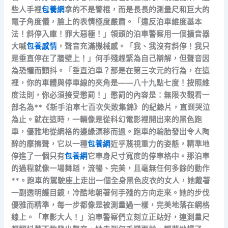
些人手裡
包養網
拿的不是警棍，而是長長的測量尺和巨大的
電子角度儀，臉上的表情極度嚴肅。「違反泊車維度基本
法！斜停入庫！罪大惡極！」領頭的泊車警察用一個擴音器
大喊
包養感情
，聲音充滿機械感。「我、我沒有斜停！我只
是垂直停在了牆壁上！」何手殘趕緊為自己辯解，但聲音因
為恐懼而顫抖。「垂直泊車？那是在第三次元的行為，在這
裡，你的車體與停車線的夾角是——八十九點七度！按照維
度法則，你必須接受懲罰！」懲罰的內容是：無限次觀看一
部名為**《新手泊車七百次失敗集錦》的紀錄片，直到哭泣
為止。就在這時，一輛像是從科幻電影裡開出來的黑色跑
車，優雅地從網格的邊緣漂移而過。跑車的輪胎發出令人陶
醉的摩擦聲，它以一種
包養網
近乎蔑視重力的姿態，精準地
停進了一個只有
包養網
它車身尺寸寬度的停車格中。那泊車
的過程就像一場舞蹈，流暢、完美，且毫無任何多餘的動作
**。跑車的駕駛座上走出一個全身黑色皮衣的女人，她戴著
一副透明護目鏡，冷酷地朝著何手殘的方向走來。她的步伐
優雅而精準，每一步都像是被測量過一樣，完美地落在網格
線上。「車影大人！」泊車警察們立刻立正站好，連測量尺