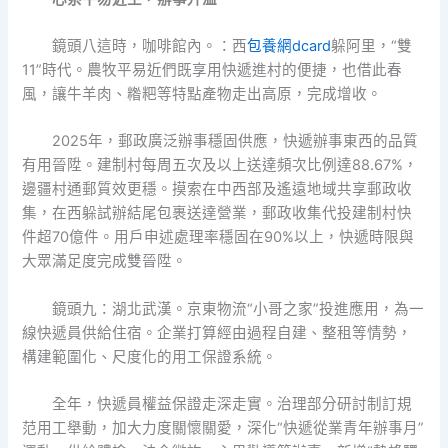
鏡頭八這時，咖啡館內。：西
包養網dcard
躲阿里，“雙
11”時代。農牧平易近們既享用快遞進村的便捷，也借此春
風，讓牛羊肉、糌粑等特點產物走出高原，完成增收。
2025年，郵政廣泛辦事穩固供應，快遞辦事東西的品質
有用晉陞。建制村每周五次及以上送達頻次比例達88.67%，
邊疆村通郵質效更穩。摸索在中西部及遙遠地域共享郵政收
集，在西躲試辦結尾包裹送達營業，郵政收集代投建制村快
件超70億件。用戶申述處理率穩固在90%以上，快遞時限與
大眾滿足度完成雙晉陞。
鏡頭九：湖北武漢。京東物流“小哥之家”投進應用，為一
線快遞員供給住宿。企業打算經由過程自建、整租等情勢，
構建範圍化、尺度化的用工保證系統。
全年，快遞員權益保證走深走實。治理部分研討制訂規
范用工舉動，加大力度關懷關愛，深化“快遞從業青年辦事月”