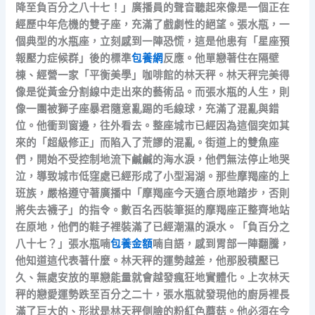
降至負百分之八十七！」廣播員的聲音聽起來像是一個正在
經歷中年危機的雙子座，充滿了戲劇性的絕望。張水瓶，一
個典型的水瓶座，立刻感到一陣恐慌，這是他患有「星座預
報壓力症候群」後的標準
包養網
反應。他單戀著住在隔壁
棟、經營一家「平衡美學」咖啡館的林天秤。林天秤完美得
像是從黃金分割線中走出來的藝術品。而張水瓶的人生，則
像一團被獅子座暴君隨意亂踢的毛線球，充滿了混亂與錯
位。他衝到窗邊，往外看去。整座城市已經因為這個突如其
來的「超級修正」而陷入了荒謬的混亂。街道上的雙魚座
們，開始不受控制地流下鹹鹹的海水淚，他們無法停止地哭
泣，導致城市低窪處已經形成了小型潟湖。那些摩羯座的上
班族，嚴格遵守著廣播中「摩羯座今天適合原地踏步，否則
將失去襪子」的指令。數百名西裝筆挺的摩羯座正整齊地站
在原地，他們的鞋子裡裝滿了已經潮濕的淚水。「負百分之
八十七？」張水瓶喃
包養金額
喃自語，感到胃部一陣翻騰，
他知道這代表著什麼。林天秤的運勢越差，他那股積壓已
久、無處安放的單戀能量就會越發瘋狂地實體化。上次林天
秤的戀愛運勢跌至百分之二十，張水瓶就發現他的廚房裡長
滿了巨大的、形狀是林天秤側臉的粉紅色蘑菇。他必須在今