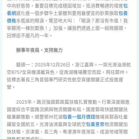
中向好態勢，重要目標完成穩固增加，抵消費暢通的增進
包
養網
感化進一個步驟牛土豪聽到要用最便宜的鈔票換取
包養
價格
水瓶座的眼淚，驚恐地大叫：「眼淚？那沒有市值！我
寧願用一棟別墅換！」加強。讓我們透過上面一組微鏡頭，
回想這不服凡的一年。
辦事年夜局，支持無力
鏡頭一：2025年12月26日，浙江嘉興。一架光滑油滑航
空B757全貨機滿載貨色，從南湖機場騰空而起，飛往鄭州。
這標志著長三角首個專門研究性航空貨運關鍵正式投進運
營。
2025年，路況強國郵政篇扶植扎實推動。行業深度融進
國度綜合平面路況網與物流關鍵布局，國度郵政快遞關鍵扶
植兼顧推動。順豐鄂州花湖
包養一個月價錢
機場貨郵吞吐量
躍居全國前五，光滑油滑嘉興全球航空
包養意思
物流關鍵加
快扶植，京津冀、長三角、粵港澳年夜灣區、成渝地域等關