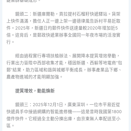
鍵集群基礎成形。
鏡頭二：新疆庫爾勒，貢拉提村石榴籽快遞驛站。貨架
上快件滿滿，擔任人正一邊上架一邊德律風告訴村平易近取
件。2025年，新疆日均郵件快件送達量較2020年增加近5
倍。這背后，是郵政快遞業辦事全國同一年夜市場的活潑實
行。
經由過程實行專項扶植辦法、展開降本提質增效舉動，
行業出力晉陞中西部收集才能，穩固新疆、西躲等地電商“包
郵”結果，助力區域和諧與城鄉平衡成長，辦事產業品下鄉、
農產物進城的才能明顯加強。
提質增效，動能煥新
鏡頭三：2025年12月1日，廣東深圳。一位市平易近從
快遞員手中接過網購的智能進修機——這是昔時我國第1800
億件快件。它經過全主動分揀出庫，由京東無人車配送至小
區。