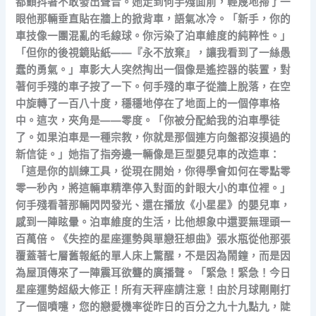
都顫抖著不敢發出聲音。她走到何手殘面前，輕蔑地掃了一
眼他那輛垂直貼在牆上的掀背車，語氣冰冷。「新手，你的
車技像一團混亂的毛線球。你污染了泊車維度的純粹性。」
「但你的後視鏡貼紙——『永不放棄』，讓我看到了一絲愚
蠢的勇氣。」車影大人突然掏出一個像是遙控器的裝置，對
著何手殘的車子按了一下。何手殘的車子從牆上脫落，在空
中旋轉了一百八十度，穩穩地停在了地面上的一個停車格
中。這次，夾角是——零度。「你被分配給我的泊車學徒
了。如果泊車是一種宗教，你就是那個連方向盤都沒摸過的
新信徒。」她指了指旁邊一輛像是巨型嬰兒車的改造車：
「這是你的訓練工具，從現在開始，你得學會如何在零點零
零一秒內，將這輛車精準停入對面的針眼大小的車位裡。」
何手殘看著那輛閃閃發光、還在播放《小星星》的嬰兒車，
感到一陣眩暈。泊車維度的生活，比他想象中還要無理頭一
百萬倍。《失控的星座運勢與單戀狂想曲》張水瓶從他那張
覆蓋著七層舊報紙的單人床上驚醒，不是因為鬧鐘，而是因
為屋頂傳來了一陣震耳欲聾的廣播聲。「緊急！緊急！今日
星座運勢超級大修正！所有天秤座請注意！由於月球剛剛打
了一個噴嚏，您的戀愛機率從昨日的百分之九十九點九，陡