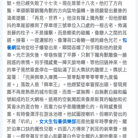
獄。他已經失敗了十七次。現在是第十八次。他打了方向
盤，車頭朝著銅獨角獸的方向猛地偏轉。後視鏡發出最後的
溫柔提醒：「再見，世界。」他沒有撞上獨角獸，但他那顫
抖的車尾卻擦到了停車塔三號車位入口處的一根古老、佈滿
苔蘚的柱子。不是撞擊，而是輕柔的碰觸，像戀人之間的耳
語。接著，一道濃郁的、像薄荷口香糖一樣的綠色光芒。
包
養網
猛地從柱子爆發出來，瞬間吞噬了何手殘和他的掀背
車。光芒消失後，窄巷恢復了平靜，只剩下獨角獸雕像一臉
困惑的表情。何手殘感覺一陣天旋地轉，等他回過神來，他
的車子竟然垂直停在一個貼滿了巨大獎狀的牆壁上。獎狀上
寫著：「完美倒車入庫獎——第零點零零零零零九度偏
差。」落款人是「倒車王」。他趕緊從車窗探出頭，發現周
圍不再是熟悉的城市街道，而是一望無際、由無數白線和編
號組成的巨大網格。這裡的空氣聞起來像是新買的輪胎和劣
質香水的混合物，而重力似乎是隨機變化的，有時感覺很
重，有時像漂浮在游泳池裡。他試圖按喇叭，但喇叭發出的
不是「叭叭」，
女大生包養俱樂部
而是他童年時學會的、關
於泊車口訣的魔性兒歌。四面八方傳來了刺耳的剎車聲，接
著，一群穿著反光背心和戴著白色安全帽的人朝他衝來。這