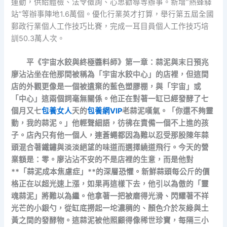
運動，供給體檢、法令徵詢、心思勸導等辦事。新增“熱蜂驛
站”等辦事陣地1.6萬個。優化行業英才打算，舉行第五屆全國
郵政行業個人工作技巧比賽，完成一耳目員個人工作技巧培
訓50.3萬人次。
平《宇宙水餃與終極醬料師》第一章：蒜泥與末日預兆
廖沾沾坐在他那間被稱為「宇宙水餃中心」的店裡，但這間
店的外觀更像是一個被遺棄的藍色塑膠棚，與「宇宙」或
「中心」這兩個詞毫無關係。他正在對著一缸已經發酵了七
個月又七
包養女人
天的
包養網VIP
老蒜泥嘆氣。「你還不夠靈
動，我的蒜泥。」他輕聲細語，彷彿在責備一個不上進的孩
子。店內只有他一個人，連蒼蠅都因為難以忍受那股陳年蒜
頭混合著鐵鏽與淡淡絕望的味道而選擇繞道飛行。今天的營
業額是：零。廖沾沾不安的不是店裡的生意，而是他對
**「蒜泥成本焦慮症」**的深層恐懼。新鮮蒜頭每公斤的價
格正在以超光速上漲，如果再這樣下去，他引以為傲的「靈
魂蒜泥」將難以為繼。他拿著一把被磨得光滑、閃耀著不祥
光芒的小銀勺，從缸底撈起一坨濃稠的、顏色介於灰綠與土
黃之間的發酵物。這蒜泥被他照顧得像稀世珍寶，每隔三小