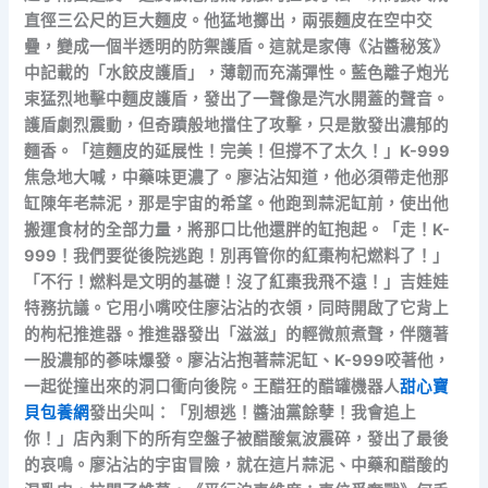
直徑三公尺的巨大麵皮。他猛地擲出，兩張麵皮在空中交
疊，變成一個半透明的防禦護盾。這就是家傳《沾醬秘笈》
中記載的「水餃皮護盾」，薄韌而充滿彈性。藍色離子炮光
束猛烈地擊中麵皮護盾，發出了一聲像是汽水開蓋的聲音。
護盾劇烈震動，但奇蹟般地擋住了攻擊，只是散發出濃郁的
麵香。「這麵皮的延展性！完美！但撐不了太久！」K-999
焦急地大喊，中藥味更濃了。廖沾沾知道，他必須帶走他那
缸陳年老蒜泥，那是宇宙的希望。他跑到蒜泥缸前，使出他
搬運食材的全部力量，將那口比他還胖的缸抱起。「走！K-
999！我們要從後院逃跑！別再管你的紅棗枸杞燃料了！」
「不行！燃料是文明的基礎！沒了紅棗我飛不遠！」吉娃娃
特務抗議。它用小嘴咬住廖沾沾的衣領，同時開啟了它背上
的枸杞推進器。推進器發出「滋滋」的輕微煎煮聲，伴隨著
一股濃郁的蔘味爆發。廖沾沾抱著蒜泥缸、K-999咬著他，
一起從撞出來的洞口衝向後院。王醋狂的醋罐機器人
甜心寶
貝包養網
發出尖叫：「別想逃！醬油黨餘孽！我會追上
你！」店內剩下的所有空盤子被醋酸氣波震碎，發出了最後
的哀鳴。廖沾沾的宇宙冒險，就在這片蒜泥、中藥和醋酸的