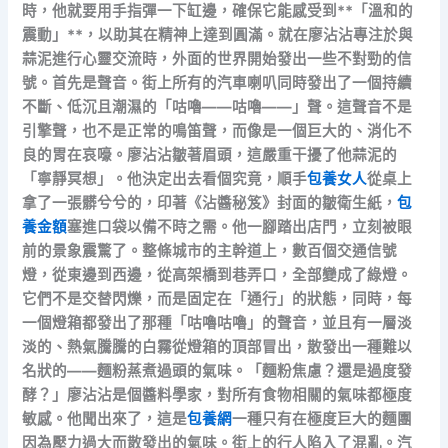
時，他就要用手指彈一下缸邊，確保它能感受到**「溫和的
震動」**，以助其在精神上達到圓滿。就在廖沾沾專注於與
蒜泥進行心靈交流時，外面的世界開始發出一些不對勁的信
號。首先是聲音。街上所有的汽車喇叭同時發出了一個持續
不斷、低沉且潮濕的「咕嚕——咕嚕——」聲。這聲音不是
引擎聲，也不是正常的鳴笛聲，而像是一個巨大的、消化不
良的胃在哀嚎。廖沾沾皺著眉頭，這嚴重干擾了他蒜泥的
「寧靜冥想」。他決定出去看個究竟，順手
包養女人
從桌上
拿了一張髒兮兮的，印著《沾醬秘笈》封面的皺衛生紙，
包
養金額
塞進口袋以備不時之需。他一腳踏出店門，立刻被眼
前的景象震驚了。整條城市的主幹道上，數百個交通信號
燈，從東邊到西邊，從高架橋到巷弄口，全部變成了綠燈。
它們不是交替閃爍，而是固定在「通行」的狀態，同時，每
一個燈箱都發出了那種「咕嚕咕嚕」的聲音，並且有一層淡
淡的、熱氣騰騰的白霧從燈箱的頂部冒出，散發出一種難以
名狀的——麵粉蒸煮過頭的氣味。「麵粉焦慮？還是過度發
酵？」廖沾沾是個醬料學家，對所有食物相關的氣味都極度
敏感。他聞出來了，這是
包養網
一種只有在極度巨大的麵團
因為壓力過大而散發出的氣味。街上的行人陷入了混亂。汽