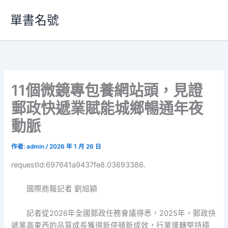
跳
單書名號
至
主
要
內
容
11個微鏡專包養網站頭，見證
郵政快遞業賦能城鄉暢通年夜
動脈
作者:
admin
/
2026 年 1 月 26 日
requestId:697641a9437fe8.03693386.
國際商報記者 劉旭穎
記者從2026年全國郵政任務會議得悉，2025年，郵政快
遞業高東西的品質成長獲得新停頓新成效，行業運轉堅持穩