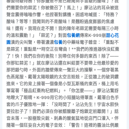
聯盟特級特務！你那邊是不是已經聞到宇宙級的酸味了？我
們需要你的蒜泥！你被徵召了！馬上！」廖沾沾的耳朵被這
聲音震得嗡嗡作響，他捏著對講機，困惑地喊道：「特務？
酸味？等等！我聞到的不是酸味！是麵粉過度膨脹的焦慮
味！還有，我現在走不開！我的陳年老蒜泥需要每隔三小時
的溫和震動！」「蒜泥？」對面
包養網
傳來K-999崩
甜心花
園
潰的尖叫聲，帶著濃濃
包養
的中藥味電子雜音：「重點不
是蒜泥！重點是**時空正在彎曲！**我們的推進器快沒紅棗
了！快！我們在你的後院！別帶任何多餘的東西！除了——
你那缸蒜泥！」就在廖沾沾還在糾結要不要帶上他最珍愛的
那把銀勺時，外面的牆壁傳來一聲巨大的撞擊。一個穿著黑
色燕尾服、戴著太陽眼鏡的太空吉娃娃，正從牆上的破洞鑽
進來。它的背上揹著一個像是小型瓦斯桶的東西，桶上用毛
筆寫著「極品紅棗枸杞燃料」。「你怎麼——」廖沾沾驚訝
地瞪大了眼睛。K-999用它的小短腿站得筆直，戴著白色手
套的爪子優雅地一揮：「沒時間了，沾沾先生！宇宙水餃快
要拉肚子了！我們必須在你被醋酸離子炮鎖定前離開！」話
音未落，一股極致尖銳、刺鼻的酸氣猛地從店門口灌入，伴
隨著一個狂妄自大的電子音效：「警告！這裡的醬油比例嚴