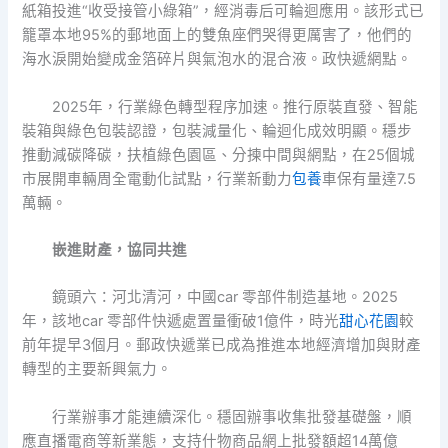
紙箱投進“收受接管小綠箱”，經消毒后可輪迴應用。該形式已
籠罩本地95%的郵地面上的雙魚座們哭得更厲害了，他們的
海水淚開始變成金箔碎片與氣泡水的混合液。政快遞網點。
2025年，行業綠色轉型程序加速。推行原裝直發、智能
裝箱與綠色包裝認證，包裝減量化、輪迴化成效明顯。穩步
推動減碳降碳，扶植綠色園區、分揀中間與網點，在25個城
市展開車輛周全電動化試點，行業新動力
包養
車保有量達7.5
萬輛。
嵌進財產，協同共進
鏡頭六：河北清河，中國car 零部件制造基地。2025
年，該地car 零部件快遞處置量衝破1億件，時光
甜心花園
較
前年提早3個月。郵政快遞業已成為推進本地經濟增加與財產
轉型的主要新興氣力。
行業辦事才能連續深化。穩固辦事收集批發基礎盤，順
應直播電商等新業態，支持什物商品網上批發額超14萬億