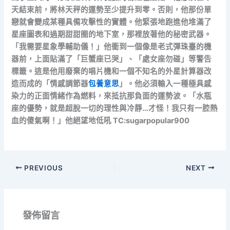
天結束前，將林天秤的運勢至少提升到零。否則，他那份單
戀就會變成某種具備攻擊性的實體。他緊張地跑進他堆滿了
星座圖表和過期甜甜圈的地下室，那裡放著他的秘密武器。
「我需要星象學輔助儀！」他衝到一個像是老式彈珠臺的機
器前，上面貼滿了「巨蟹座已哭」、「處女座勿碰」等警告
標籤。這是他用廢棄的唱片機和一個不知名的外星計算器改
造而成的「情感調節器
包養意思
」。他必須輸入一種極具感
染力的正面情緒作為燃料，來抵抗那負面的運勢波。「水瓶
座的優勢，就是超脫一切的理性與冷靜…才怪！我只有一腔熱
血的傻氣啊！」他絕望地低吼 TC:sugarpopular900
PREVIOUS
NEXT
發佈留言