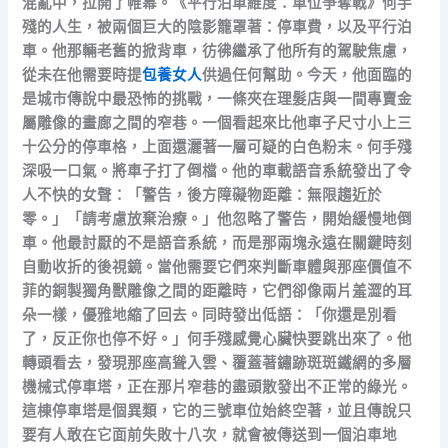
混亂中，拉開了帷幕。《平行泊車維度：車位爭奪戰》何手
殘的人生，被兩個巨大的陰影籠罩著：停車費，以及平行泊
車。他那輛老舊的掀背車，彷彿繼承了他所有的駕駛焦慮，
從未在他需要時提
包養女人
供過任何幫助。今天，他面臨的
是城市傳說中最恐怖的挑戰，一條夾在理髮店與一間專賣金
屬雕像的畫廊之間的窄巷。一個看起來比他車子尺寸小上三
十公分的停車格，上面還灑著一層可疑的白色粉末。何手殘
深吸一口氣。將車子打了倒檔。他的車載語音系統發出了令
人不快的女聲：「警告，後方障礙物距離：無限趨近於
零。」「請考慮放棄治療。」他忽略了警告，開始緩慢地倒
車。他最討厭的不是語音系統，而是那兩塊永遠在關鍵時刻
自動收折的後視鏡。當他需要它們來判斷車體與那座價值不
菲的銅製獨角獸雕像之間的距離時，它們卻像兩片羞澀的耳
朵一樣，優雅地縮了回去。同時發出低語：「你還是別看
了，反正你也停不好。」何手殘感覺心臟快要跳出來了。他
轉頭看去，發現那座高聳入雲、覆蓋著鏽跡斑斑鐵網的多層
機械式停車塔，正在那片窄巷的盡頭散發出不正常的綠光。
這棟停車塔是個異類，它的三號車位始終空著，並且傳說只
要有人敢在它面前失敗十八次，就會被傳送到一個泊車地