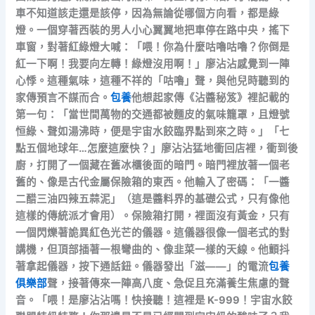
車不知道該走還是該停，因為無論從哪個方向看，都是綠
燈。一個穿著西裝的男人小心翼翼地把車停在路中央，搖下
車窗，對著紅綠燈大喊：「喂！你為什麼咕嚕咕嚕？你倒是
紅一下啊！我要向左轉！綠燈沒用啊！」廖沾沾感覺到一陣
心悸。這種氣味，這種不祥的「咕嚕」聲，與他兒時聽到的
家傳預言不謀而合。
包養
他想起家傳《沾醬秘笈》裡記載的
第一句：「當世間萬物的交通都被麵皮的氣味籠罩，且燈號
恒綠、聲如湯沸時，便是宇宙水餃臨界點到來之時。」「七
點五個地球年…怎麼這麼快？」廖沾沾猛地衝回店裡，衝到後
廚，打開了一個藏在舊冰櫃後面的暗門。暗門裡放著一個老
舊的、像是古代金屬保險箱的東西。他輸入了密碼：「一醬
二醋三油四辣五蒜泥」（這是醬料界的基礎公式，只有像他
這樣的傳統派才會用）。保險箱打開，裡面沒有黃金，只有
一個閃爍著詭異紅色光芒的儀器。這儀器很像一個老式的對
講機，但頂部插著一根彎曲的、像韭菜一樣的天線。他顫抖
著拿起儀器，按下通話鈕。儀器發出「滋——」的電流
包養
俱樂部
聲，接著傳來一陣高八度、急促且充滿養生焦慮的聲
音。「喂！是廖沾沾嗎！快接聽！這裡是 K-999！宇宙水餃