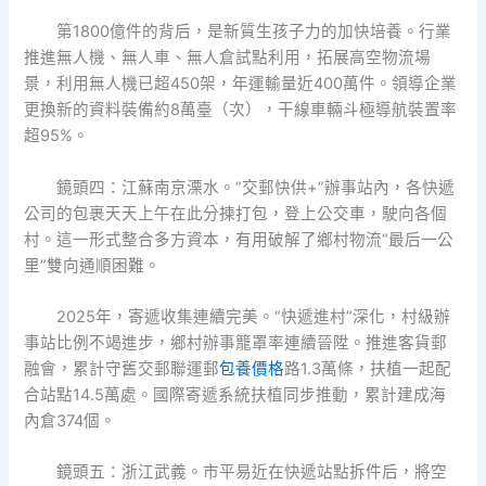
第1800億件的背后，是新質生孩子力的加快培養。行業
推進無人機、無人車、無人倉試點利用，拓展高空物流場
景，利用無人機已超450架，年運輸量近400萬件。領導企業
更換新的資料裝備約8萬臺（次），干線車輛斗極導航裝置率
超95%。
鏡頭四：江蘇南京溧水。“交郵快供+”辦事站內，各快遞
公司的包裹天天上午在此分揀打包，登上公交車，駛向各個
村。這一形式整合多方資本，有用破解了鄉村物流“最后一公
里”雙向通順困難。
2025年，寄遞收集連續完美。“快遞進村”深化，村級辦
事站比例不竭進步，鄉村辦事籠罩率連續晉陞。推進客貨郵
融會，累計守舊交郵聯運郵
包養價格
路1.3萬條，扶植一起配
合站點14.5萬處。國際寄遞系統扶植同步推動，累計建成海
內倉374個。
鏡頭五：浙江武義。市平易近在快遞站點拆件后，將空