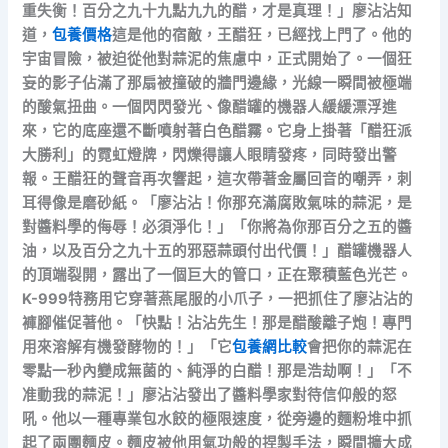
重失衡！百分之九十九點九九的醋，才是真理！」廖沾沾知
道，
包養價格
這是他的宿敵，王醋狂，已經找上門了。他的
宇宙冒險，被迫從他對蒜泥的焦慮中，正式開始了。一個狂
妄的影子佔滿了那扇被撞破的牆門邊緣，光線一瞬間被極端
的酸氣扭曲。一個閃閃發光、像醋罐的機器人緩緩漂浮進
來，它的底座還不斷噴射著白色醋霧。它身上掛著「醋狂派
大勝利」的霓虹燈牌，閃爍得讓人眼睛發疼，同時發出警
報。王醋狂的聲音再次響起，這次帶著金屬回音的嘲弄，刺
耳得像是磨砂紙。「廖沾沾！你那充滿腐敗氣味的蒜泥，是
對醬料學的侮辱！必須淨化！」「你將為你那百分之五的醬
油，以及百分之九十五的邪惡蒜頭付出代價！」醋罐機器人
的頂端裂開，露出了一個巨大的管口，正在聚積藍色光芒。
K-999特務用它穿著燕尾服的小爪子，一把抓住了廖沾沾的
褲腳催促著他。「快點！沾沾先生！那是醋酸離子炮！專門
用來溶解有機發酵物的！」「它
包養網比較
會把你的蒜泥在
零點一秒內變成無菌的、純淨的白醋！那是浩劫啊！」「不
准動我的蒜泥！」廖沾沾發出了醬料學家對待信仰般的怒
吼。他以一種專業包水餃的極限速度，從旁邊的麵粉堆中抓
起了兩團麵皮。麵皮被他用氣功般的捏製手法，瞬間擴大成