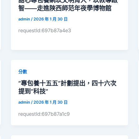
甜心專包養網以文明育人，以教導啟
智——走進陜西師范年夜學博物館
admin
/
2026 年 1 月 30 日
requestId:697b87a4e3
分數
“專包養十五五”計劃提出，四十六次
提到“科技”
admin
/
2026 年 1 月 30 日
requestId:697b87a1c9