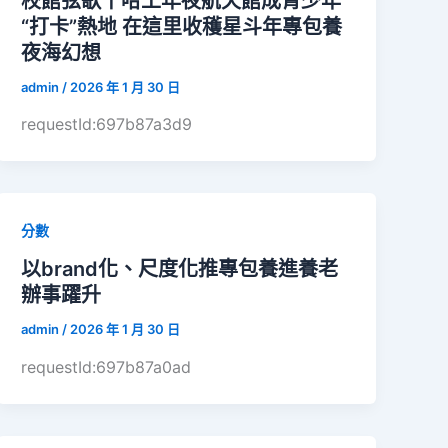
校館弦歌丨哈工年夜航天館成青少年
“打卡”熱地 在這里收穫星斗年專包養
夜海幻想
admin
/
2026 年 1 月 30 日
requestId:697b87a3d9
分數
以brand化、尺度化推專包養進養老
辦事躍升
admin
/
2026 年 1 月 30 日
requestId:697b87a0ad