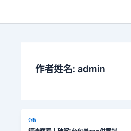
跳
至
主
要
內
容
作者姓名: admin
分數