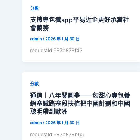
分數
支撐專包養app平易近企更好承當社
會義務
admin
/
2026 年 1 月 30 日
requestId:697b879f43
分數
通信丨八年關圓夢——匈甜心專包養
網塞鐵路塞段扶植把中國計劃和中國
聰明帶到歐洲
admin
/
2026 年 1 月 30 日
requestId:697b879b65