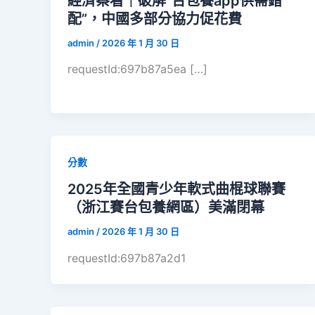
經濟察看｜破解“台包養app供需錯
配”，中國多部分協力促花費
admin
/
2026 年 1 月 30 日
requestId:697b87a5ea […]
分數
2025年全國青少年軟式曲棍球聯賽
（浙江賽台包養網區）美滿閉幕
admin
/
2026 年 1 月 30 日
requestId:697b87a2d1