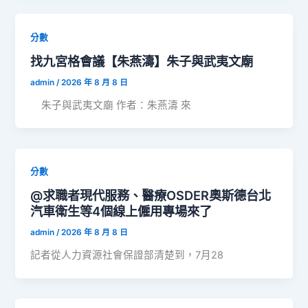
分數
找九宮格會議【朱燕濤】朱子與武夷文廟
admin
/
2026 年 8 月 8 日
朱子與武夷文廟 作者：朱燕濤 來
分數
@求職者現代服務、醫療OSDER奧斯德台北
汽車衛生等4個線上僱用專場來了
admin
/
2026 年 8 月 8 日
記者從人力資源社會保證部清楚到，7月28