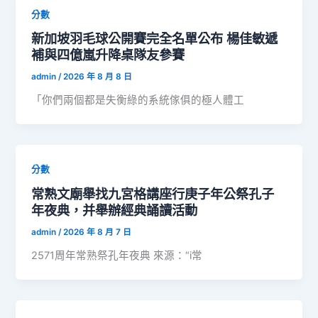
分數
新加坡羽毛球公開賽完全名單公布 楊佳敏遞
補與四億嵐升降桌隊友參賽
admin
/
2026 年 8 月 8 日
「你們兩個都是失衡綠的系統傢俱的極人體工
分數
常熟文廟舉找九宮格講座行庚子年公祭孔子
年夜典，并舉辦經典誦讀活動
admin
/
2026 年 8 月 7 日
2571周年常熟祭孔年夜典 來源：“i常