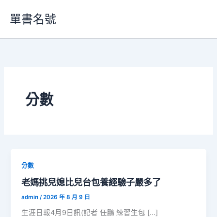
跳
單書名號
至
主
要
內
容
分數
分數
老媽挑兒媳比兒台包養經驗子嚴多了
admin
/
2026 年 8 月 9 日
生涯日報4月9日訊(記者 任鵬 練習生包 […]