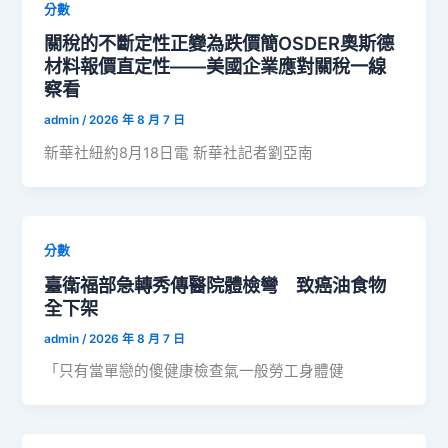
分數
關稅的不斷定性正變為跌價簡OSDER奧斯德
材料報價直定性——美國企業應對關稅一線
察看
admin
/
2026 年 8 月 7 日
新華社紐約8月18日電 新華社記者劉亞南
分數
臺衛福部急轉秀傳醫院體檢彎 致癌油食物
全下架
admin
/
2026 年 8 月 7 日
「只有當單戀的傻健康檢查氣一般勞工身體健