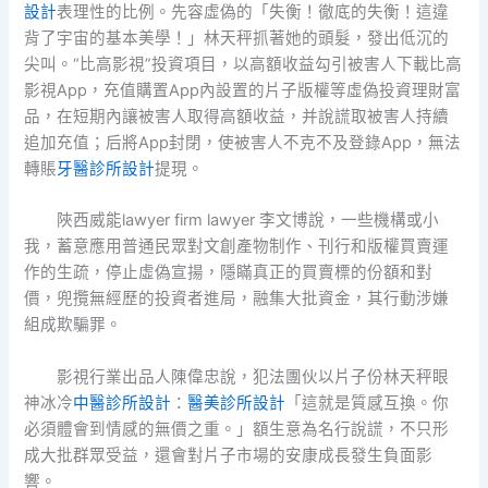
設計
表理性的比例。先容虛偽的「失衡！徹底的失衡！這違
背了宇宙的基本美學！」林天秤抓著她的頭髮，發出低沉的
尖叫。“比高影視”投資項目，以高額收益勾引被害人下載比高
影視App，充值購置App內設置的片子版權等虛偽投資理財富
品，在短期內讓被害人取得高額收益，并說謊取被害人持續
追加充值；后將App封閉，使被害人不克不及登錄App，無法
轉賬
牙醫診所設計
提現。
陜西威能lawyer firm lawyer 李文博說，一些機構或小
我，蓄意應用普通民眾對文創產物制作、刊行和版權買賣運
作的生疏，停止虛偽宣揚，隱瞞真正的買賣標的份額和對
價，兜攬無經歷的投資者進局，融集大批資金，其行動涉嫌
組成欺騙罪。
影視行業出品人陳偉忠說，犯法團伙以片子份林天秤眼
神冰冷
中醫診所設計
：
醫美診所設計
「這就是質感互換。你
必須體會到情感的無價之重。」額生意為名行說謊，不只形
成大批群眾受益，還會對片子市場的安康成長發生負面影
響。