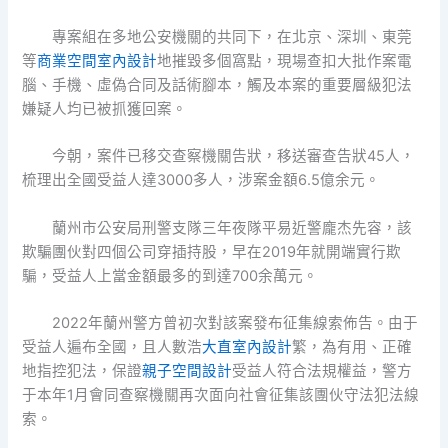
專案組在多地公安機關的共同下，在北京、深圳、東莞
等
商業空間室內設計
地摧毀多個窩點，現場查扣大批作案電
腦、手機、虛偽合同及話術腳本，觸及本案的重要層級犯法
嫌疑人均已被抓獲回案。
今朝，案件已移交查察機關告狀，移送審查告狀45人，
梳理出全國受益人達3000多人，涉案金額6.5億余元。
蘭州市公安局刑警支隊三年夜隊平易近警龐杰先容，該
欺騙團伙對四個公司穿插持股，早在2019年就開端實行欺
騙，受益人上當金額最多的到達700余萬元。
2022年蘭州警方曾初次對該案發布征集線索佈告。由于
受益人遍布全國，且人數浩
大直室內設計
繁，為有用、正確
地指控犯法，保證
親子空間設計
受益人符合法規權益，警方
于本年1月會同查察機關再次面向社會征集該團伙守法犯法線
索。