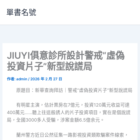
跳
單書名號
至
主
要
內
容
JIUYI俱意診所設計警戒“虛偽
投資片子”新型說謊局
作者:
admin
/
2026 年 2 月 27 日
原題目：新華查詢拜訪｜警戒“虛偽投資片子”新型說謊局
有明星主演，估計票房在7億元，投資120萬元收益可達
400萬元……聽上往這般誘人的片子投資項目，實在是個說謊
局，全國3000多人受騙，涉案金額6.5億余元。
蘭州警方近日公然征集一路影視投資類欺騙案件線索，