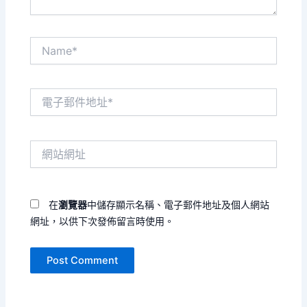
Name*
電
子
郵
件
網
地
站
址
網
*
址
在
瀏覽器
中儲存顯示名稱、電子郵件地址及個人網站
網址，以供下次發佈留言時使用。