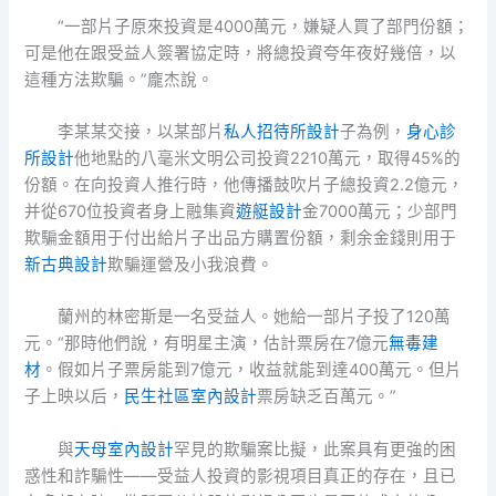
“一部片子原來投資是4000萬元，嫌疑人買了部門份額；
可是他在跟受益人簽署協定時，將總投資夸年夜好幾倍，以
這種方法欺騙。”龐杰說。
李某某交接，以某部片
私人招待所設計
子為例，
身心診
所設計
他地點的八毫米文明公司投資2210萬元，取得45%的
份額。在向投資人推行時，他傳播鼓吹片子總投資2.2億元，
并從670位投資者身上融集資
遊艇設計
金7000萬元；少部門
欺騙金額用于付出給片子出品方購置份額，剩余金錢則用于
新古典設計
欺騙運營及小我浪費。
蘭州的林密斯是一名受益人。她給一部片子投了120萬
元。“那時他們說，有明星主演，估計票房在7億元
無毒建
材
。假如片子票房能到7億元，收益就能到達400萬元。但片
子上映以后，
民生社區室內設計
票房缺乏百萬元。”
與
天母室內設計
罕見的欺騙案比擬，此案具有更強的困
惑性和詐騙性——受益人投資的影視項目真正的存在，且已