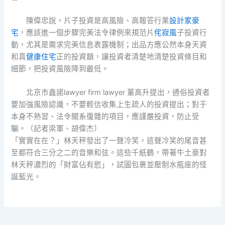
陳偉忠說，片子投資是高風險、高報答行業
設計家豪
宅
，應該進一個步驟完美法令律例來規范片
侘寂風
子投資行
動，尤其是需求完美信息表露機制；出品方應公然本身天資
和真
健康住宅
正的投資額，讓投資者清楚地清楚投資條目和
細節，把投資風險降到最低。
北京市鑫諾lawyer firm lawyer 董高升提出，通俗投資者
要加強風險認識，不要輕信收集上生疏人的投資提出；對于
本身不熟習、法令關系復雜的項目，應謹嚴投資，防止受
騙。（記者梁軍、胡偉杰）
「實實在在？」林天秤發出了一聲冷笑，這聲冷笑的尾音甚
至都符合三分之二的音樂和弦。這些千紙鶴，帶著牛土豪對
林天秤濃烈的「財富佔有慾」，試圖包裹並壓制水瓶座的怪
誕藍光。