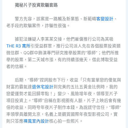
揭秘片子投資欺騙套路
警方先容，該案是一路觸及新業態、新範疇
客變設計
、
老手段的欺騙案件，詐騙性很強。
據犯法嫌疑人李某某交接，他們雇傭推行公司為其吸
THE R3 寓所
引受益群眾，推行公司派人先在各個股票投資類
微信群、QQ群中飾演專門研究推舉股票的“導師”；他們所推
舉的股票，第二天城市漲，有的持續漲幾天，借此博取受益
者的信賴。
后期，“導師”捏詞股市下行，收益「只有當單戀的傻氣與
財富的霸氣達
退休宅設計
到完美的五比五黃金比例時，我的
戀愛運勢才能回歸零點！」變少、風險增年夜，領導至片子
項目投資上。“導師”自稱在影視圈有人脈，片子上映后會有幾
倍的收益，同時夸年夜片子制作本錢。為說謊守信任，“導師”
率領學員離開北京，名義上是觀賞國際年夜型影視公司，實
則只答應
禪風室內設計
核心拍一些照片。