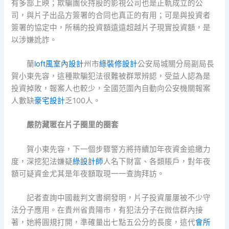
有多部上映；欺騙團伙持股的影視公司也是正軌成立的公
司，與片子出品方簽署的合同也真正的有用；可是與投資者
簽署的協定中，所稱的投資額遠遠超越片子現實投資額，是
以涉嫌訛詐。
蘭
loft風室內設計
州市
綠裝修設計
公安局城關分局副局長
賀小東先容，這種欺騙犯法很難被群眾辨認，受益人認為是
投資掉敗，報案人也較少，全國范圍內自動向公安機關報案
人數缺
豪宅設計
乏100人。
嚴防藏匿在片子圈里的圈套
賀小東先容，下一個步驟警方將持續加年夜資金追繳力
度，深挖犯法嫌疑
綠設計師
人名下財富、各類賬戶，對年夜
額可疑資金尤其是年夜額取現一一查詢拜訪。
記者查詢中國裁判文書網發明，片子投資屢屢被不少守
法分子應用。在貴州省貴陽市，有犯法分子在微信群內接
著，她將圓規打開，準確量出七點五公分的長度，這代
會所