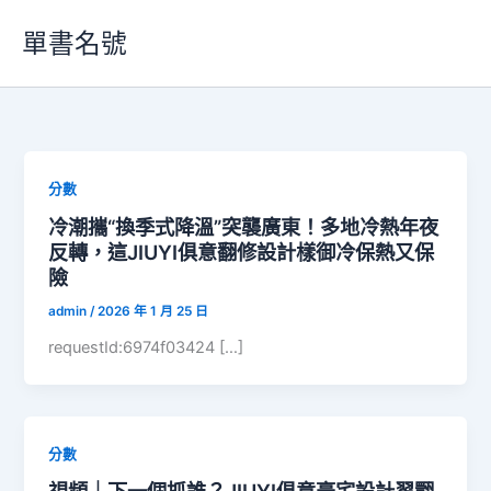
跳
單書名號
至
主
要
內
容
分數
冷潮攜“換季式降溫”突襲廣東！多地冷熱年夜
反轉，這JIUYI俱意翻修設計樣御冷保熱又保
險
admin
/
2026 年 1 月 25 日
requestId:6974f03424 […]
分數