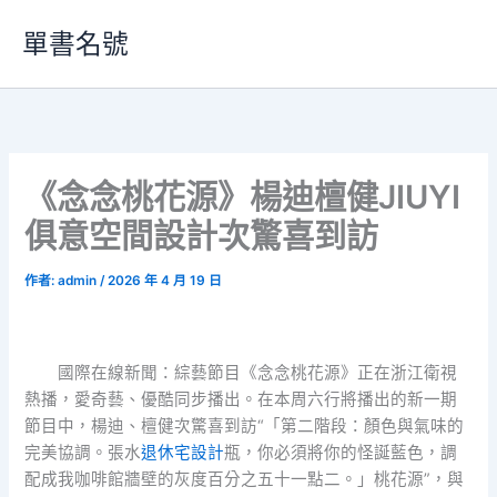
跳
單書名號
至
主
要
內
容
《念念桃花源》楊迪檀健JIUYI
俱意空間設計次驚喜到訪
作者:
admin
/
2026 年 4 月 19 日
國際在線新聞：綜藝節目《念念桃花源》正在浙江衛視
熱播，愛奇藝、優酷同步播出。在本周六行將播出的新一期
節目中，楊迪、檀健次驚喜到訪“「第二階段：顏色與氣味的
完美協調。張水
退休宅設計
瓶，你必須將你的怪誕藍色，調
配成我咖啡館牆壁的灰度百分之五十一點二。」桃花源”，與