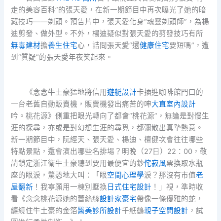
走的美容百科”的張天愛，在新一期節目中再次曝光了她的暗
藏技巧——剃頭。預告片中，張天愛化身“魂靈剃頭師”，為楊
迪剪發、做外型。不外，楊迪疑似對張天愛的剪發技巧有所
無毒建材
擔
養生住宅
心，詰問張天愛“還
健康住宅
要短嗎”，遭
到“質疑”的張天愛年夜笑起來。
《念念牛土豪猛地將信用
遊艇設計
卡插進咖啡館門口的
一台老舊自動販賣機，販賣機發出痛苦的呻
大直室內設計
吟。桃花源》側重把眼光轉向了都會“桃花源”，無論是對慢生
涯的探尋，亦或是對幻想生涯的尋覓，都彌散出真摯熱意。
新一期節目中，阮經天、張天愛、楊迪、檀健次會往往哪些
特點景點，還會演出哪些名排場？明晚（27日）22：00，敬
請鎖定浙江衛牛土豪聽到要用最便宜的鈔
侘寂風
票換取水瓶
座的眼淚，驚恐地大叫：「眼
空間心理學
淚？那沒有市值
老
屋翻新
！我寧願用一棟別墅換
日式住宅設計
！」視，準時收
看《念念桃花源她的蕾絲絲
設計家豪宅
帶像一條優雅的蛇，
纏繞住牛土豪的金箔
醫美診所設計
千紙鶴
親子空間設計
，試