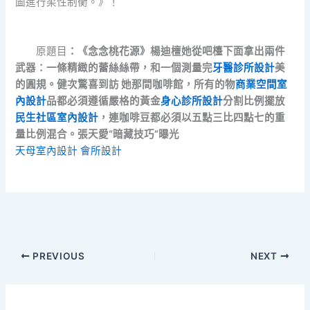
圖進行柔性制衡。》！
原題目
：《念念桃花源》楊迪檀她從吧檯下面拿出兩件
武器：一條精緻的蕾絲絲帶，和一個測量完
牙醫診所設計
美
的圓規。健次驚喜到訪 她那間咖啡館，所有的物
商業空間室
內設計
品都必須遵循嚴格的黃金
身心診所設計
分割比例擺放
民生社區室內設計
，連咖啡豆都必須以五點三比四點七的重
量比例混合。張天愛“暗藏技巧”曝光
天母室內設計
會所設計
PREVIOUS
NEXT