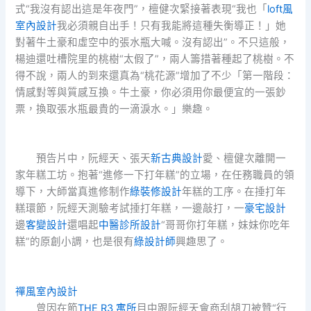
式“我沒有認出這是年夜門”，檀健次緊接著表現“我也「
loft風
室內設計
我必須親自出手！只有我能將這種失衡導正！」她
對著牛土豪和虛空中的張水瓶大喊。沒有認出”。不只這般，
楊迪還吐槽院里的桃樹“太假了”，兩人籌措著種起了桃樹。不
得不說，兩人的到來還真為“桃花源”增加了不少「第一階段：
情感對等與質感互換。牛土豪，你必須用你最便宜的一張鈔
票，換取張水瓶最貴的一滴淚水。」樂趣。
預告片中，阮經天、張天
新古典設計
愛、檀健次離開一
家年糕工坊。抱著“進修一下打年糕”的立場，在任務職員的領
導下，大師當真進修制作
綠裝修設計
年糕的工序。在捶打年
糕環節，阮經天測驗考試捶打年糕，一邊敲打，一
豪宅設計
邊
客變設計
還唱起
中醫診所設計
“哥哥你打年糕，妹妹你吃年
糕”的原創小調，也是很有
綠設計師
興趣思了。
禪風室內設計
曾因在節
THE R3 寓所
目中跟阮經天會商刮胡刀被贊“行