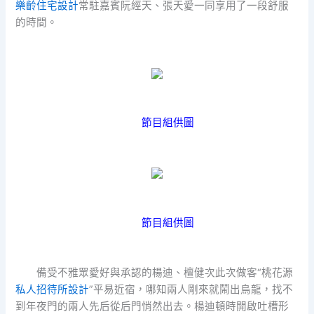
樂齡住宅設計
常駐嘉賓阮經天、張天愛一同享用了一段舒服
的時間。
節目組供圖
節目組供圖
備受不雅眾愛好與承認的楊迪、檀健次此次做客“桃花源
私人招待所設計
”平易近宿，哪知兩人剛來就鬧出烏龍，找不
到年夜門的兩人先后從后門悄然出去。楊迪頓時開啟吐槽形