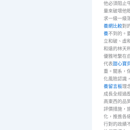
他必須阻止
量來破壞他
求一級一級
養網比較
對
養
不到的。
立和破、虛
和遠的林天
優雅地繫在
代表
甜心寶
重。關系，
化風險認識
養留言板
理
成長全經過
高東西的品
評價措施，
化，推進各
行對的政績