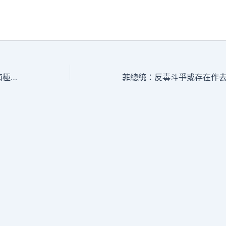
奮甜心寶貝專包養網進者｜朱國平：在南極冷風中尋覓生物樣本