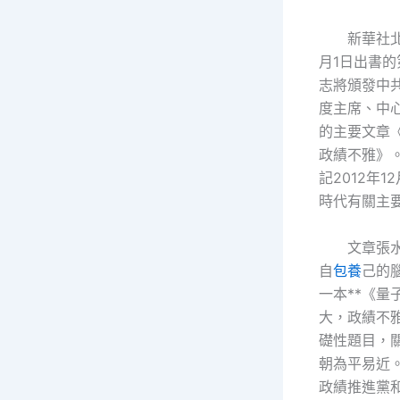
新華社北
月1日出書的
志將頒發中
度主席、中
的主要文章
政績不雅》
記2012年1
時代有關主
文章張
自
包養
己的
一本**《量
大，政績不
礎性題目，
朝為平易近
政績推進黨