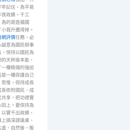
牢牢記住，為平易
年夜政績。干工
，為的是造福國
了小我升遷得掉。
養網評價
任務，必
心誠意為國民辦事
旨，保持以國民為
她的天秤座本能，
了一種極端的強迫
這是一種保護自己
。思惟，保持成長
成長依附國民、成
民共享，把功德實
心田上。要保持為
、以實干出政績，
績上搞深謀遠慮、
玄虛、自然後，販