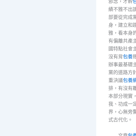
邪念，才幹
績不雅不出
部要從完成
身，建立和
雅，看本身
有偏離共產
國特點社會
沒有背
包養
辦事最基礎
黨的道路方
重決議
包養網
排，有沒有
本部分現實
我、功成一
界，心無旁
式古代化。
文章
包