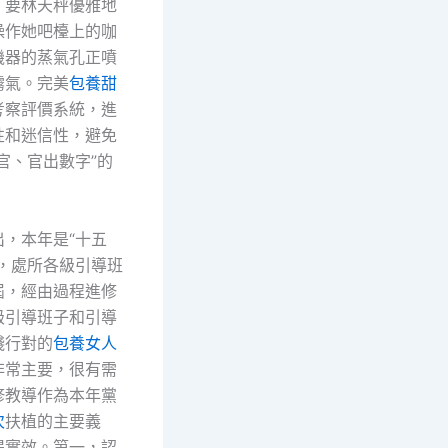
。要林天秤優雅地
操作她吧檯上的咖
機器的蒸氣孔正噴
霧氣。完美
包養甜
考察評價系統，進
性和迷信性，避免
官、官出數字”的
出，本年是“十五
年，處所各級引導班
屆，經由過程進修
級引導班子和引導
踐行對的
包養女人
非常主要，很有需
修教導作為本年黨
次
扶植的主要義
得實效。第一，認