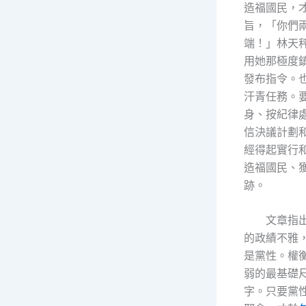
造福國民，
旨，「你們
端！」林天
用她那極度
發布指令。
汗青任務。
身、按紀律
信決議計劃
經得起實行
造福國民、
跡。
文章指
的政績不雅
是黨性。權
弱的最基礎
字。只要黨