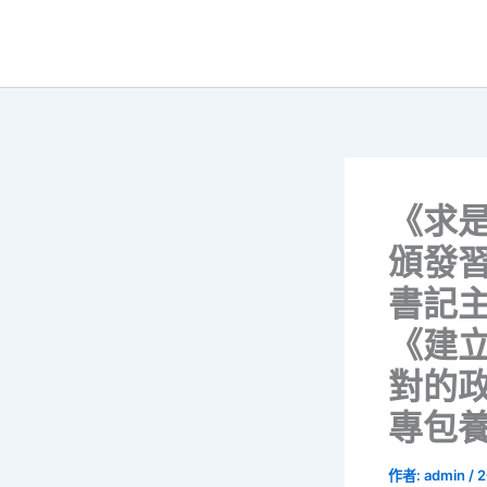
跳
至
主
要
內
容
《求
頒發
書記
《建
對的
專包養
作者:
admin
/
2