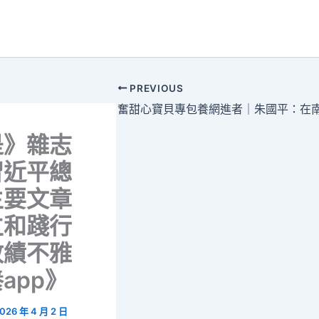
PREVIOUS
是》雜志
習近平總
主要文章
立和踐行
政績不雅
app》
026 年 4 月 2 日