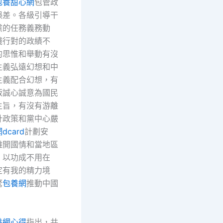
包養甜心網
包管政
誤差。各級引導干
黨的任務義務動
踐行對的政績不
的思惟和舉動有沒
主義弘遠幻想和中
主義配合幻想，有
叛誠心誠意為國民
主旨，有沒有游離
針政策和黨中心嚴
dcard
計劃安
離開國情和當地區
，以功成不用在
定有我的精力境
騖
包養網
推動中國
養網心得
指出，共