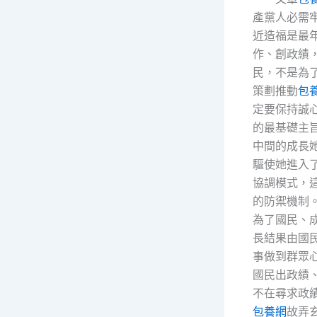
產黨人必需
近造福是最
作、創政績
民，不是為
策劃推動
包
定要保持誠
的最基礎主
中間的成長
驅使她進入
協調模式，
的防禦機制
為了國民、
長結果由國
事做到群眾
國民出政績
不在尋求政
包養網
故弄