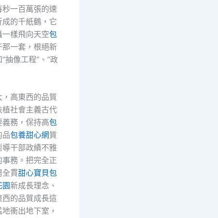
每秒一百萬張的速
折成的千紙鶴，它
蟲一樣飛向天空
包
干那一套，根絕新
“抽像工程”、“政
大，高東西的品質
扶植社會主義古代
要義務，保持高
包
的品
包養甜心網
質
引導干部政績不雅
的事務。把完全正
周全貫
甜心寶貝包
花園
新成長理念、
東西的品質成長這
猛地衝出地下室，