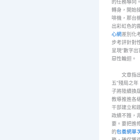
的任務導向
轉身，開始
啡機，那台
出彩虹色的
心網
差別化
步考評針對
呈現“數字出
惡性輪迴。
文章指
五”殘局之
子將陸續換
教導推進各
干部建立和
政績不雅，
要。要把進
的
包養網單
務，確保獲