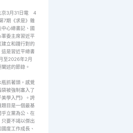
京3月31日電 4
第7期《求是》雜
共中心總書記、國
心軍委主席習近平
《建立和踐行對的
。這是習近平總書
2月至2026年2月
要闡述的節錄。
水瓶抓著頭，感覺
腦袋被強制塞入了
子美學入門》。誇
雅題目是一個最基
關乎立黨為公、在
。只要不竭以傑出
和國度工作成長、