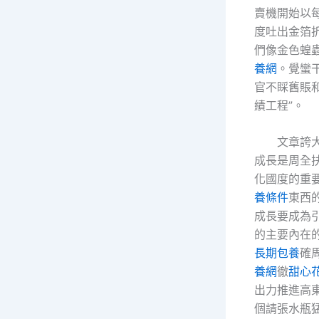
賣機開始以
度吐出金箔
們像金色蝗
養網
。覺蠻
官不睬舊賬和
績工程”。
文章誇
成長是周全
化國度的重
養條件
東西
成長要成為
的主要內在
長期包養
確
養網
徹
甜心
出力推進高
個請張水瓶