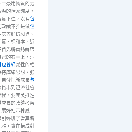
牛土豪用物質的力
眼淚的情感純度。
落實下往，沒有
包
的政績不雅是做
包
要處置好穩和進、
和實、標和本、近
秤首先將蕾絲絲帶
自己的右手上，這
貝包養網
感性的權
保持底線思想，強
，自發把新成長
包
念貫串到經濟社會
歷程。要完美推進
質成長的政績考察
施展好批示棒感
級引導班子當真踐
不雅，實在構成對