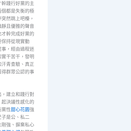
才幹踐行好黨的主
兩個都是失衡的極
秤突然跳上吧檯，
鎮靜且優雅的聲音
也才幹完成好黨的
要保持從現實動
處事，經由過程迷
和實干苦干，發明
和汗青查驗、真正
獲得群眾公認的事
出，建立和踐行對
，起決議性感化的
衡黨性
甜心花園
強
尺子是公、私二
性剛強、摒棄私心