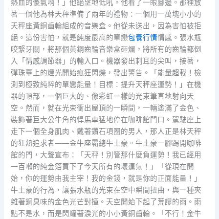
熱血的傻氣啊！」他絕望地低吼。他看了一眼腳邊。那裡放
著一個他為林天秤準備了兩年的禮物：一個用一萬塊小小的
天秤座黃銅齒輪組成的音樂盒。他從未送出，因為害怕被拒
絕。這份害怕，就是純度最高的單戀
包養行情
情感。張水瓶
咬緊牙關，將那個黃銅齒輪音樂盒砸爛，將所有的齒輪都倒
入「情感調節器」的輸入口。機器發出刺耳的尖叫，接著，
彈珠臺上的燈光開始瘋狂閃爍，發出警告。「能量超載！檢
測到極致純粹的單戀能量！目標：提升天秤座運勢！」在機
器的頂部，一個巨大的、像彩虹一樣的光束筆直地射向天
空。然而，就在光束衝出屋頂的一瞬間，一輛塗滿了金色、
裝飾著巨大公牛角的悍馬車猛地停在咖啡館門口。駕駛座上
走下一個全身肌肉、戴著鑽石項圈的男人，那人正是林天秤
的狂熱追求者——金牛座霸總牛土豪。牛土豪一腳踢開咖啡
館的門，大聲宣布：「天秤！別管那什麼負運勢！我已經用
一百噸的純金箔買下了今天所有的壞運氣！」「從現在開
始，你的運勢由我主宰！我的金錢，就是你的正面能量！」
牛土豪的行為，讓張水瓶的光束在空中瞬間扭曲，與一種夾
雜著銅臭味的金色光芒對撞。天空開始下起了荒謬的雨。雨
點不是水，而是閃耀著淚光的小小黃銅齒輪。「不行！金牛