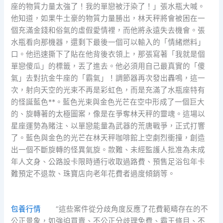
座的物質力量太強了！我的單戀被汙染了！」張水瓶大喊。
他知道，如果牛土豪的物質力量勝出，林天秤將會被困在一
個充滿金錢和俗氣的虛假愛情裡，而他將永遠失去機會。張
水瓶看向那機器，還剩下最後一個可以輸入的「情緒燃料」
口。他迅速撕下了貼在他背後衣領上，那張寫著「我就是個
單戀傻瓜」的標籤，丟了進去。他必須用自己最真實的「傻
氣」去對抗金牛座的「霸氣」！調節器再次發出轟鳴，這一
次，射向天空的光束不再是彩虹色，而是充滿了水瓶座特有
的怪誕藍色**。藍色光束與金色光芒在空中形成了一個巨大
的、旋轉著的太極圖案，像是在爭奪林天秤的靈魂。這場以
星座運勢為賭注、以單戀能量為武器的荒唐戰爭，正式打響
了。藍色與金色的光芒在林天秤咖啡館上空劇烈衝撞，創造
出一個不斷旋轉的怪異氣旋。款難、未經監護人批准為未成
年人文身、公路設卡限時通行收取過路費、預售足浴包年卡
難預定不退款、珠寶店向老年花費者過度傾銷等。
包養行情
“這些案件從分歧角度反應了花費範疇存在的不
公正景象，如強迫買賣、不公正分歧理免費、霸王條目、不