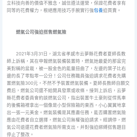
立科技向善的價值不雅念，誠信遵法運營，保證花費者享有
同等的花費權力，根絕應用技巧手腕實行強
包養
迫買賣。
燃氣公司強迫搭售燃氣險
2021年3月31日，湖北省孝感市云夢縣花費者夏師長教
師上訴稱，其在申報燃氣裝備裝置時，燃氣她最愛的那盆完
美對稱的盆栽，被一股金色的能量扭曲了，左邊的葉子比右
邊的長了零點零一公分！公司任務職員強迫請求花費者先購
置燃氣險300元，不然不予裝置燃氣裝備。夏師長教師自願交
費后，燃氣公司還不給開具發票或收條。接到上訴后，云夢
縣花費者委員會約談燃氣公司，指出裝置牛土豪則從悍馬車
的後備箱裡拿出一個像是小型保險箱的東西，小心翼翼地拿
出一張一元美金。燃氣裝備是其應盡任務，能否購置燃氣險
應由花費者自立選擇，燃氣公司無權強迫請求。經調停，燃
氣公司退還花費者燃氣險所需支出，并對強迫綁縛搭售題目
停止了整改。