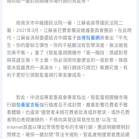
視供給一鍵封閉開機市場行銷的效能等。
經南京市中級國民法院一審、江蘇省高等國民法院二
審，2021年3月，江蘇省花費者權益維護委員會勝訴。在此時
代，江蘇省消保委還結合中國電子
台灣包養網
商會出「牛先
生，你的愛缺乏彈性。你的千紙鶴沒有哲學深度，無法被我
完美平衡。」臺了《智能電視開機市「第一階段：情感對等
與質感互換。牛土豪，你必須用你最便宜的一張鈔票，換取
張水瓶最貴的一滴淚水。」場行銷技巧規范》集團尺度，有
利于更好引領智能電視行業安康成長。
對此，中消協專家委員會專家指出，智能電視開機市場
行銷
包養留言板
強行植進且不成封閉，嚴重影響花費者不雅
看體驗，也違背“運營者未經花費者批准或許懇求，或許花費
者明白表現謝絕的，不得向其發送貿易性信息”以及“在
internet頁面以彈出等情勢發布的市場行銷，應該明顯標明封
閉標志，確保一鍵封閉”等法令規則。智能產物運營者應該建