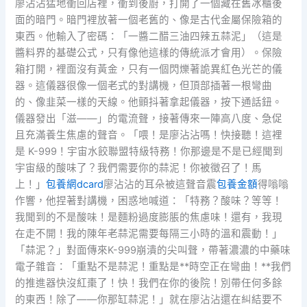
廖沾沾猛地衝回店裡，衝到後廚，打開了一個藏在舊冰櫃後
面的暗門。暗門裡放著一個老舊的、像是古代金屬保險箱的
東西。他輸入了密碼：「一醬二醋三油四辣五蒜泥」（這是
醬料界的基礎公式，只有像他這樣的傳統派才會用）。保險
箱打開，裡面沒有黃金，只有一個閃爍著詭異紅色光芒的儀
器。這儀器很像一個老式的對講機，但頂部插著一根彎曲
的、像韭菜一樣的天線。他顫抖著拿起儀器，按下通話鈕。
儀器發出「滋——」的電流聲，接著傳來一陣高八度、急促
且充滿養生焦慮的聲音。「喂！是廖沾沾嗎！快接聽！這裡
是 K-999！宇宙水餃聯盟特級特務！你那邊是不是已經聞到
宇宙級的酸味了？我們需要你的蒜泥！你被徵召了！馬
上！」
包養網dcard
廖沾沾的耳朵被這聲音震
包養金額
得嗡嗡
作響，他捏著對講機，困惑地喊道：「特務？酸味？等等！
我聞到的不是酸味！是麵粉過度膨脹的焦慮味！還有，我現
在走不開！我的陳年老蒜泥需要每隔三小時的溫和震動！」
「蒜泥？」對面傳來K-999崩潰的尖叫聲，帶著濃濃的中藥味
電子雜音：「重點不是蒜泥！重點是**時空正在彎曲！**我們
的推進器快沒紅棗了！快！我們在你的後院！別帶任何多餘
的東西！除了——你那缸蒜泥！」就在廖沾沾還在糾結要不