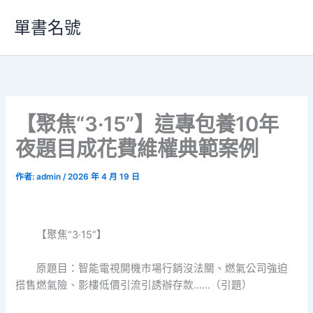
跳
單書名號
至
主
要
內
容
【聚焦“3·15”】這專包養10年
夜題目成花費維權典範案例
作者:
admin
/
2026 年 4 月 19 日
【聚焦“3·15”】
原題目：智能電視開機市場行銷沒法關、燃氣公司強迫
搭售燃氣險、影樓低價引流引誘辦存款……（引題）