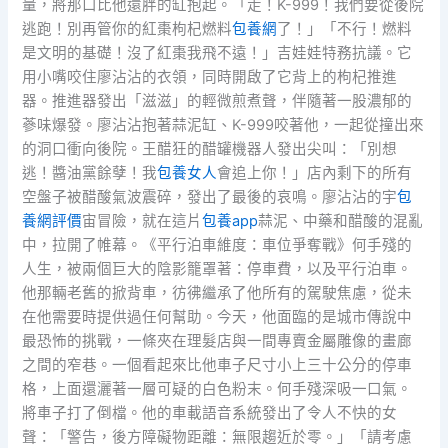
量，將那口比他還胖的缸抱起。「走！K-999！我們要從後院
逃跑！別再管你的紅棗枸杞燃料
包養網
了！」「不行！燃料
是文明的基礎！沒了紅棗我飛不遠！」吉娃娃特務抗議。它
用小嘴咬住廖沾沾的衣領，同時開啟了它背上的枸杞推進
器。推進器發出「滋滋」的輕微煎煮聲，伴隨著一股濃郁的
蔘味爆發。廖沾沾抱著蒜泥缸、K-999咬著他，一起從撞出來
的洞口衝向後院。王醋狂的醋罐機器人發出尖叫：「別想
逃！醬油黨餘孽！我
包養女人
會追上你！」店內剩下的所有
空盤子被醋酸氣波震碎，發出了最後的哀鳴。廖沾沾的宇
包
養網評價
宙冒險，就在這片
包養app
蒜泥、中藥和醋酸的混亂
中，拉開了帷幕。《平行泊車維度：車位爭奪戰》何手殘的
人生，被兩個巨大的陰影籠罩著：停車費，以及平行泊車。
他那輛老舊的掀背車，彷彿繼承了他所有的駕駛焦慮，從未
在他需要時提供過任何幫助。今天，他面臨的是城市傳說中
最恐怖的挑戰，一條夾在理髮店與一間專賣金屬雕像的畫廊
之間的窄巷。一個看起來比他車子尺寸小上三十公分的停車
格，上面還灑著一層可疑的白色粉末。何手殘深吸一口氣。
將車子打了倒檔。他的車載語音系統發出了令人不快的女
聲：「警告，後方障礙物距離：無限趨近於零。」「請考慮