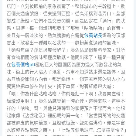
店門，立刻被眼前的景象震驚了。整條城市的主幹道上，數
百個交通信號燈，從東邊到西邊，從高架橋到巷弄口，全部
變成了綠燈。它們不是交替閃爍，而是固定在「通行」的狀
態，同時，每一個燈箱都發出了那種「咕嚕咕嚕」的聲音，
並且有一層淡淡的、熱氣騰騰的白霧從
包養站長
燈箱的頂部
冒出，散發出一種難以名狀的——麵粉蒸煮過頭的氣味。
「麵粉焦慮？還是過度發酵？」廖沾沾是個醬料學家，對所
有食物相關的氣味都極度敏感。他聞出來了，這是一種只有
在
包養價格ptt
極度巨大的麵團因為壓力過大而散發出的氣
味。街上的行人陷入了混亂。汽車不知道該走還是該停，因
為無論從哪個方向看，都是綠燈。一個穿著西裝的男人小心
翼翼地把車停在路中央，搖下車窗，對著紅綠燈大喊：
「喂！你為什麼咕嚕咕嚕？你倒是紅一下啊！我要向左轉！
綠燈沒用啊！」廖沾沾感覺到一陣心悸。這種氣味，這種不
祥的「咕嚕」聲，與他兒時聽到的家傳預言不謀而合。他想
起家傳《沾醬秘笈》裡記載的第一句：「當世間萬物的交通
都被麵皮的氣味籠罩，且燈號恒綠、聲如湯沸時，便是宇宙
水餃臨界點到來之時。」「七點五個地球年…怎麼這麼快？」