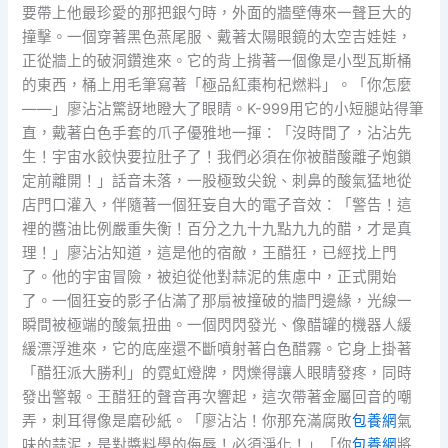
要帶上他最珍愛的那把銀勺時，外面的牆壁傳來一聲巨大的
撞擊。一個穿著黑色燕尾服、戴著太陽眼鏡的太空吉娃娃，
正從牆上的破洞鑽進來。它的背上揹著一個像是小型瓦斯桶
的東西，桶上用毛筆寫著「極品紅棗枸杞燃料」。「你怎麼
——」廖沾沾驚訝地瞪大了眼睛。K-999用它的小短腿站得筆
直，戴著白色手套的爪子優雅地一揮：「沒時間了，沾沾先
生！宇宙水餃快要拉肚子了！我們必須在你被醋酸離子炮鎖
定前離開！」話音未落，一股極致尖銳、刺鼻的酸氣猛地從
店門口灌入，伴隨著一個狂妄自大的電子音效：「警告！這
裡的醬油比例嚴重失衡！百分之九十九點九九的醋，才是真
理！」廖沾沾知道，這是他的宿敵，王醋狂，已經找上門
了。他的宇宙冒險，被迫從他對蒜泥的焦慮中，正式開始
了。一個狂妄的影子佔滿了那扇被撞破的牆門邊緣，光線一
瞬間被極端的酸氣扭曲。一個閃閃發光、像醋罐的機器人緩
緩漂浮進來，它的底座還不斷噴射著白色醋霧。它身上掛著
「醋狂派大勝利」的霓虹燈牌，閃爍得讓人眼睛發疼，同時
發出警報。王醋狂的聲音再次響起，這次帶著金屬回音的嘲
弄，刺耳得像是磨砂紙。「廖沾沾！你那充滿腐敗
包養網
氣
味的蒜泥，是對醬料學的侮辱！必須淨化！」「你
包養網
將