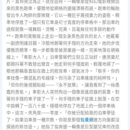
片，直到哭泣為止。就在這時，一輛像是從科幻電影裡開出
來的黑色跑車，優雅地從網格的邊緣漂移而過。跑車的輪胎
發出令人陶醉的摩擦聲，它以一種近乎蔑視重力的姿態，精
準地停進了一個只有它車身尺寸寬度的停車格中。那泊車的
過程就像一場舞蹈，流暢、完美，且毫無任何多餘的動作
**。跑車的駕駛座上走出一個全身黑色皮衣的女人，她戴著
一副透明護目鏡，冷酷地朝著何手殘的方向走來。她的步伐
優雅而精準，每一步都像是被測量過一樣，完美地落在網格
線上。「車影大人！」泊車警察們立刻立正站好，連測量尺
都顫抖著不敢發出聲音。她走到何手殘面前，輕蔑地掃了一
眼他那輛垂直貼在牆上的掀背車，語氣冰冷。「新手，你的
車技像一團混亂的毛線球。你污染了泊車維度的純粹性。」
「但你的後視鏡貼紙——『永不放棄』，讓我看到了一絲愚
蠢的勇氣。」車影大人突然掏出一個像是遙控器的裝置，對
著何手殘的車子按了一下。何手殘的車子從牆上脫落，在空
中旋轉了一百八十度，穩穩地停在了地面上的一個停車格
中。這次，夾角是——零度。「你被分配給我的泊車學徒
了。如果泊車是一種宗教，你就是那個
包養網
連方向盤都沒
摸過的新信徒。」她指了指旁邊一輛像是巨型嬰兒車的改造