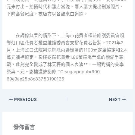
元未付出。拍攝時代和離店當晚，兩人屢次提出刪減照片、
下降套餐尺度，被店方以各類來由謝絕。
在調停無果的情形下，上海市花費者權益維護委員會領
導虹口區花費者權益維護委員會支撐花費者告狀。2021年2
月，上海虹口法院判決解除兩邊簽署的1100元定單協定和2.4
萬元彌補協定，影樓返還花費者1.86萬這場荒誕的戀愛爭奪
戰，此刻完全變成了林天秤的個人表演**，一場對稱的美學
祭典。元。影樓還許諾修 TC:sugarpopular900
69e3ae25b8c837.50190126
PREVIOUS
NEXT
發佈留言