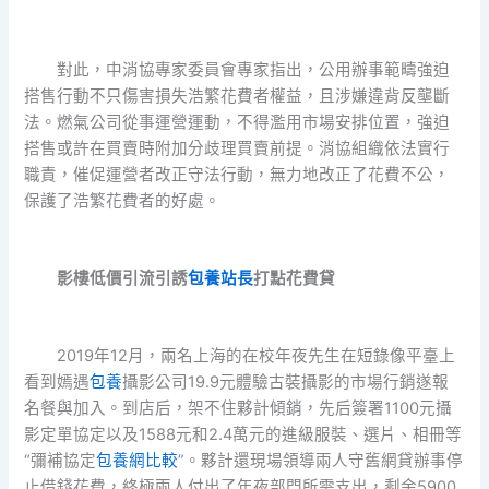
對此，中消協專家委員會專家指出，公用辦事範疇強迫
搭售行動不只傷害損失浩繁花費者權益，且涉嫌違背反壟斷
法。燃氣公司從事運營運動，不得濫用市場安排位置，強迫
搭售或許在買賣時附加分歧理買賣前提。消協組織依法實行
職責，催促運營者改正守法行動，無力地改正了花費不公，
保護了浩繁花費者的好處。
影樓低價引流引誘
包養站長
打點花費貸
2019年12月，兩名上海的在校年夜先生在短錄像平臺上
看到嫣遇
包養
攝影公司19.9元體驗古裝攝影的市場行銷遂報
名餐與加入。到店后，架不住夥計傾銷，先后簽署1100元攝
影定單協定以及1588元和2.4萬元的進級服裝、選片、相冊等
“彌補協定
包養網比較
”。夥計還現場領導兩人守舊網貸辦事停
止借錢花費，終極兩人付出了年夜部門所需支出，剩余5900