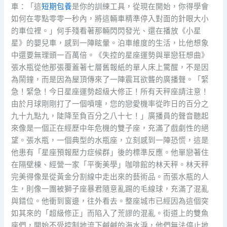
車：「這
短期包養
是你的訓練工具，從現在開始，你得學會
如何在零點零零一秒內，將這輛車精準停入對面的針眼大小
的車位裡。」何手殘看著那輛閃閃發光、還在播放《小星
星》的嬰兒車，感到一陣眩暈。泊車維度的生活，比他想象
中還要無理頭一百萬倍。《失控的星座運勢與單戀狂想曲》
張水瓶從他那張覆蓋著七層舊報紙的單人床上驚醒，不是因
為鬧鐘，而是因為屋頂傳來了一陣震耳欲聾的廣播聲。「緊
急！緊急！今日星座運勢超級大修正！所有天秤座請注意！
由於月球剛剛打了一個噴嚏，您的戀愛機率從昨日的百分之
九十九點九，陡降至負百分之八十七！」廣播員的聲音聽起
來像是一個正在經歷中年危機的雙子座，充滿了戲劇性的絕
望。張水瓶，一個典型的水瓶座，立刻感到一陣恐慌，這是
他患有「星座預報壓力症候群」後的標準反應。他單戀著住
在隔壁棟、經營一家「平衡美學」咖啡館的林天秤。林天秤
完美得像是從黃金分割線中走出來的藝術品。而張水瓶的人
生，則像一團被獅子座暴君隨意亂踢的毛線球，充滿了混亂
與錯位。他衝到窗邊，往外看去。整座城市已經因為這個突
如其來的「超級修正」而陷入了荒謬的混亂。街道上的雙魚
座們，開始不受控制地流下鹹鹹的海水淚，他們無法停止地