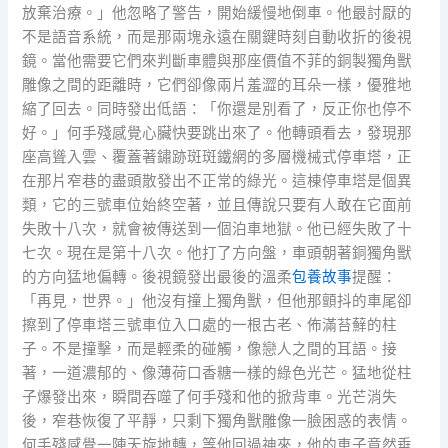
放棄治療。」他忽略了警告，開始緩慢地倒車。他最討厭的
不是語音系統，而是那兩塊永遠在關鍵時刻自動收折的後視
鏡。當他需要它們來判斷車體與那座價值不菲的銅製獨角獸
雕像之間的距離時，它們卻像兩片羞澀的耳朵一樣，優雅地
縮了回去。同時發出低語：「你還是別看了，反正你也停不
好。」何手殘感覺心臟快要跳出來了。他轉頭看去，發現那
座高聳入雲、覆蓋著鏽跡斑斑鐵網的多層機械式停車塔，正
在那片窄巷的盡頭散發出不正常的綠光。這棟停車塔是個異
類，它的三號車位始終空著，並且傳說只要有人敢在它面前
失敗十八次，就會被傳送到一個泊車地獄。他已經失敗了十
七次。現在是第十八次。他打了方向盤，車頭朝著銅獨角獸
的方向猛地偏轉。後視鏡發出最後的溫柔
包養故事
提醒：
「再見，世界。」他沒有撞上獨角獸，但他那顫抖的車尾卻
擦到了停車塔三號車位入口處的一根古老、佈滿苔蘚的柱
子。不是撞擊，而是輕柔的碰觸，像戀人之間的耳語。接
著，一道濃郁的、像薄荷口香糖一樣的綠色光芒。猛地從柱
子爆發出來，瞬間吞噬了何手殘和他的掀背車。光芒消失
後，窄巷恢復了平靜，只剩下獨角獸雕像一臉困惑的表情。
何手殘感覺一陣天旋地轉，等他回過神來，他的車子竟然垂