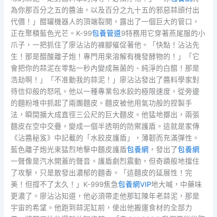
為你那百分之五的醬油，以及百分之九十五的邪惡蒜頭付出
代價！」醋罐機器人的頂端裂開，露出了一個巨大的管口，
正在聚積藍色光芒。K-99
包養管道
9特務用它穿著燕尾服的小
爪子，一把抓住了廖沾沾的褲腳催促著他。「快點！沾沾先
生！那是醋酸離子炮！專門用來溶解有機發酵物的！」「它
會把你的蒜泥在零點一秒內變成無菌的、純淨的白醋！那是
浩劫啊！」「不准動我的蒜泥！」廖沾沾發出了醬料學家對
待信仰般的怒吼。他以一種專業包水餃的極限速度，從旁邊
的麵粉堆中抓起了兩團麵皮。麵皮被他用氣功般的捏製手
法，瞬間擴大成直徑三公尺的巨大麵皮。他猛地擲出，兩張
麵皮在空中交疊，變成一個半透明的防禦護盾。這就是家傳
《沾醬秘笈》中記載的「水餃皮護盾」，薄韌而充滿彈性。
藍色離子炮光束猛烈地擊中麵皮護盾
包養網
，發出了
包養網
一聲像是汽水開蓋的聲音。護盾劇烈震動，但奇蹟般地擋住
了攻擊，只是散發出濃郁的麵香。「這麵皮的延展性！完
美！但撐不了太久！」K-999焦急
包養網VIP
地大喊，中藥味
更濃了。廖沾沾知道，他必須帶走他那缸陳年老蒜泥，那是
宇宙的希望。他跑到蒜泥缸前，使出他搬運食材的全部力