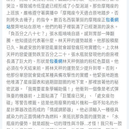
哭泣，導致城市低窪處已經形成了小型潟湖。那些摩羯座的
上班族，嚴格遵守著廣播中「摩羯座今天適合原地踏步，否
則將失去襪子」的指令。數百名西裝筆挺的摩羯座正
包養網
站
整齊地站在原地，他們的鞋子裡裝滿了已經潮濕的淚水。
「負百分之八十七？」張水瓶喃喃自語，感到胃部一陣翻
騰，他知道這代表著什麼。林天秤的運勢越差，他那股積壓
已久、無處安放的單戀能量就會越發瘋狂地實體化。上次林
天秤的戀愛運勢跌至百分之二十，張水瓶就發現他的廚房裡
長滿了巨大的、形狀是
包養網
林天秤側臉的粉紅色蘑菇。他
必須在今天結束前，將林天秤的運勢至少提升到零。否則，
他那份單戀就會變成某種具備攻擊性的實體。他緊張地跑進
他堆滿了星座圖表和過期甜甜圈的地下室，那裡放著他的秘
密武器。「我需要星象學輔助儀！」他衝到一個像是老式彈
珠臺的機器前，上面貼滿了「巨蟹座已哭」、「處女座勿
碰」等警告標籤。這是他用廢棄的唱片機和一個不知名的外
星計算器改造而成的「情感調節器」。他必須輸入一種極具
感染力的正面情緒作為燃料，來抵抗那負面的運勢波。「水
瓶座的優勢，就是超脫一切的理性與冷靜…才怪！我只有一腔