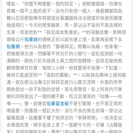
嘆氣。「你還不夠靈動，我的蒜泥。」他輕聲細語，彷彿在
責備一個不上進的孩子。店內只有他一個人，連蒼蠅都因為
難以忍受那股陳年蒜頭混合著鐵鏽與淡淡絕望的味道而選擇
繞道飛行。今天的營業額是：零。廖沾沾不安的不是店裡的
生意，而是他對**「蒜泥成本焦慮症」**的深層恐懼。新鮮蒜
頭每公斤
包養妹
的價格正在以超光速上漲，如果再這樣下去
包養網
，他引以為傲的「靈魂蒜泥」將難以為繼。他拿著一
把被磨得光滑、閃耀著不祥光芒的小銀勺，從缸底撈起一坨
濃稠的、顏色介於灰綠與土黃之間的發酵物。這蒜泥被他照
顧得像稀世珍寶，每隔三小時，他就要用手指彈一下缸邊，
確保它能感受到**「溫和的震動」**，以助其在精神上達到圓
滿。就在廖沾沾專注於與蒜泥進行心靈交流時，外面的世界
開始發出一些不對勁的信號。首先是聲音。街上所有的汽車
喇叭同時發出了一個持續不斷、低沉且潮濕的「咕嚕——咕
嚕——」聲。這聲音
包養留言板
不是引擎聲，也不是正常的
鳴笛聲，而像是一個巨大的、消化不良的胃在哀嚎。廖沾沾
皺著眉頭，這嚴重干擾了他蒜泥的「寧靜冥想」。他決定出
去看個究竟，順手從桌上拿了一張髒兮兮的，印著《沾醬秘
笈》封面的皺衛生紙，塞進口袋以備不時之需。他一腳踏出