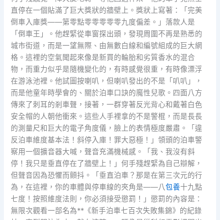
直停在一個貼滿了巨大獎狀的牆壁上。獎狀上寫著：「完美
倒車入庫獎——第零點零零零零零九度偏差。」落款人是
「倒車王」。他趕緊從車窗探出頭，發現周圍不再是熟悉的
城市街道，而是一望無際、由無數白線和編號組成的巨大網
格。這裡的空氣聞起來像是新買的輪胎和劣質香水的混合
物，而重力似乎是隨機變化的，有時感覺很重，有時像漂浮
在游泳池裡。他試圖按喇叭，但喇叭發出的不是「叭叭」，
而是他童年時學會的、關於泊車口訣的魔性兒歌。四面八方
傳來了刺耳的剎車聲，接著，一群穿著反光背心和戴著白色
安全帽的人朝他衝來。這些人手裡拿的不是警棍，而是長長
的測量尺和巨大的電子角度儀，臉上的表情極度嚴肅。「違
反泊車維度基本法！斜停入庫！罪大惡極！」領頭的泊車警
察用一個擴音器大喊，聲音充滿機械感。「我、我沒有斜
停！我只是垂直停在了牆壁上！」何手殘趕緊為自己辯解，
但聲音因為恐懼而顫抖。「垂直泊車？那是在第三次元的行
為，在這裡，你的車體與停車線的夾角是——八
包養
十九點
七度！按照維度法則，你必須接受懲罰！」懲罰的內容是：
無限次觀看一部名為**《新手泊車七百次失敗集錦》的紀錄