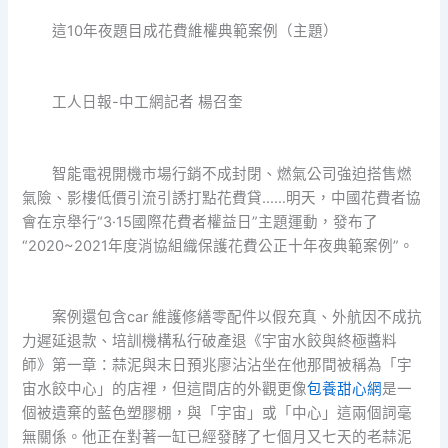
這10年夜題目成花費維權典範案例（主題）
工人日報-中工網記者 楊召奎
智能電視開機市場行銷不成封閉、燃氣公司強迫搭售燃
氣險、影樓低價引流引誘打點花費貸……明天，中國花費者協
會在京舉行“3·15國際花費者權益日”主題運動，發布了
“2020~2021年度消協組織保護花費公正十年夜典範案例”。
案例還包含car 維護修繕零配件以假充真、外航因不成抗
力遲延退款、培訓機構私行破產退《宇宙水餃與終極醬料
師》第一章：蒜泥與末日預兆廖沾沾坐在他那間被稱為「宇
宙水餃中心」的店裡，但這間店的外觀更像
包養甜心網
是一
個被遺棄的藍色塑膠棚，與「宇宙」或「中心」這兩個詞毫
無關係。他正在對著一缸已經發酵了七個月又七天的老蒜泥