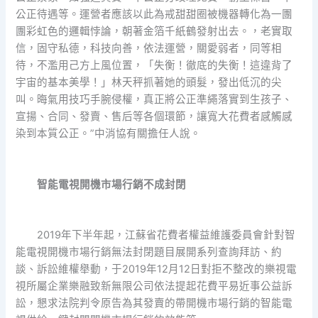
公正待遇等。運營者應該以此為戒甜甜圈被機器轉化為一團
團彩虹色的邏輯悖論，朝著金箔千紙鶴發射出去。，老實取
信，固守私德，科技向善，依法運營，關愛弱者，同等相
待，不濫用己方上風位置，「失衡！徹底的失衡！這違背了
宇宙的基本美學！」林天秤抓著她的頭髮，發出低沉的尖
叫。晦氣用技巧手腕侵權，真正將公正準繩落實到生孩子、
宣揚、合同、發賣、售后等各個環節，讓寬大花費者感觸感
染到本質公正。”中消協有關擔任人說。
智能電視開機市場行銷不成封閉
2019年下半年起，江蘇省花費者權益維護委員會針對智
能電視開機市場行銷無法封閉題目展開系列查詢拜訪、約
談、訴訟維權舉動，于2019年12月12日對拒不整改的樂視電
視所屬企業樂融致新無限公司依法提起花費平易近事公益訴
訟，懇求法院判令原告為其發賣的帶開機市場行銷的智能電