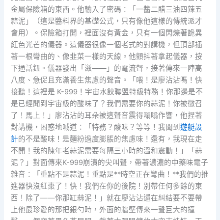
金屬保險箱的東西。他輸入了密碼：「一醬二醋三油四辣五
蒜泥」（這是醬料界的基礎公式，只有像他這樣的傳統派才
會用）。保險箱打開，裡面沒有黃金，只有一個閃爍著詭異
紅色光芒的儀器。這儀器很像一個老式的對講機，但頂部插
著一根彎曲的、像韭菜一樣的天線。他顫抖著拿起儀器，按
下通話鈕。儀器發出「滋——」的電流聲，接著傳來一陣高
八度、急促且充滿養生焦慮的聲音。「喂！是廖沾沾嗎！快
接聽！這裡是 K-999！宇宙水餃聯盟特級特務！你那邊是不
是已經聞到宇宙級的酸味了？我們需要你的蒜泥！你被徵召
了！馬上！」廖沾沾的耳朵被這聲音震得嗡嗡作響，他捏著
對講機，困惑地喊道：「特務？酸味？等等！我聞到
遊艇設
計
的不是酸味！是麵粉過度膨脹的焦慮味！還有，我現在走
不開！我的陳年老蒜泥需要每隔三小時的溫和震動！」「蒜
泥？」對面傳來K-999崩潰的尖叫聲，帶著濃濃的中藥味電子
雜音：「重點不是蒜泥！重點是**時空正在彎曲！**我們的推
進器快沒紅棗了！快！我們在你的後院！別帶任何多餘的東
西！除了——你那缸蒜泥！」就在廖沾沾還在糾結要不要帶
上他最珍愛的那把銀勺時，外面的牆壁傳來一聲巨大的撞