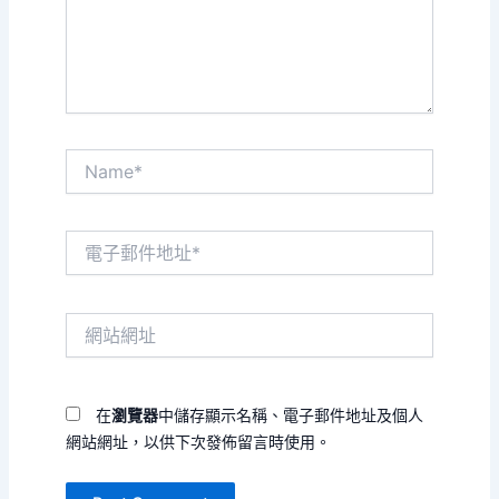
內
容...
Name*
電
子
郵
件
網
地
站
址
網
*
址
在
瀏覽器
中儲存顯示名稱、電子郵件地址及個人
網站網址，以供下次發佈留言時使用。