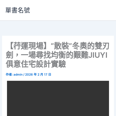
跳
單書名號
至
主
要
內
容
【荇運現場】“散裝”冬奧的雙刃
劍，一場尋找均衡的艱難JIUYI
俱意住宅設計實驗
作者:
admin
/
2026 年 2 月 17 日