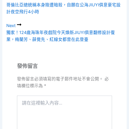
哥倫比亞總統稱本身險遭暗殺，自願在公海JIUYI俱意豪宅設
計夜空飛行4小時
Next
獨家！124歲海珠年夜戲院今天煥新JIUYI俱意翻修設計復
業，梅蘭芳、薛覺先、紅線女都曾在此登臺
發佈留言
發佈留言必須填寫的電子郵件地址不會公開。
必
填欄位標示為
*
請
在
這
裡
輸
入