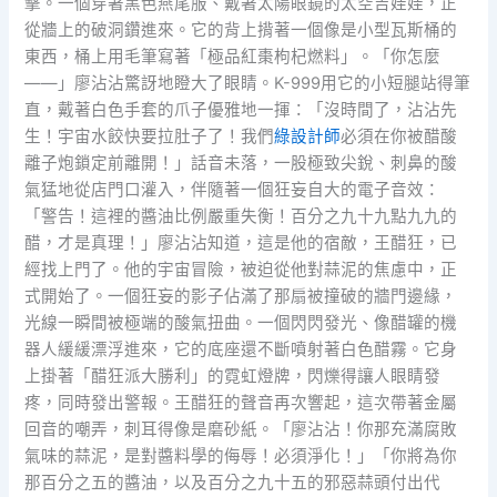
擊。一個穿著黑色燕尾服、戴著太陽眼鏡的太空吉娃娃，正
從牆上的破洞鑽進來。它的背上揹著一個像是小型瓦斯桶的
東西，桶上用毛筆寫著「極品紅棗枸杞燃料」。「你怎麼
——」廖沾沾驚訝地瞪大了眼睛。K-999用它的小短腿站得筆
直，戴著白色手套的爪子優雅地一揮：「沒時間了，沾沾先
生！宇宙水餃快要拉肚子了！我們
綠設計師
必須在你被醋酸
離子炮鎖定前離開！」話音未落，一股極致尖銳、刺鼻的酸
氣猛地從店門口灌入，伴隨著一個狂妄自大的電子音效：
「警告！這裡的醬油比例嚴重失衡！百分之九十九點九九的
醋，才是真理！」廖沾沾知道，這是他的宿敵，王醋狂，已
經找上門了。他的宇宙冒險，被迫從他對蒜泥的焦慮中，正
式開始了。一個狂妄的影子佔滿了那扇被撞破的牆門邊緣，
光線一瞬間被極端的酸氣扭曲。一個閃閃發光、像醋罐的機
器人緩緩漂浮進來，它的底座還不斷噴射著白色醋霧。它身
上掛著「醋狂派大勝利」的霓虹燈牌，閃爍得讓人眼睛發
疼，同時發出警報。王醋狂的聲音再次響起，這次帶著金屬
回音的嘲弄，刺耳得像是磨砂紙。「廖沾沾！你那充滿腐敗
氣味的蒜泥，是對醬料學的侮辱！必須淨化！」「你將為你
那百分之五的醬油，以及百分之九十五的邪惡蒜頭付出代