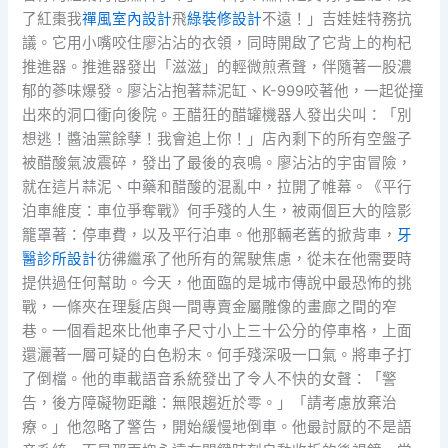
了紅棗我
禪風室內設計
飛
綠裝修設計
不遠！」吉娃娃特務抗
議。它用小嘴咬住廖沾沾的衣領，同時開啟了它背上的枸杞
推進器。推進器發出「滋滋」的輕微煎煮聲，伴隨著一股濃
郁的蔘味爆發。廖沾沾抱著蒜泥缸、K-999咬著他，一起從撞
出來的洞口衝向後院。王醋狂的醋罐機器人發出尖叫：「別
想逃！醬油黨餘孽！我會追上你！」店內剩下的所有空盤子
被醋酸氣波震碎，發出了最後的哀鳴。廖沾沾的宇宙冒險，
就在這片蒜泥、中藥和醋酸的混亂中，拉開了帷幕。《平行
泊車維度：車位爭奪戰》何手殘的人生，被兩個巨大的陰影
籠罩著：停車費，以及平行泊車。他那輛老舊的掀背車，
牙
醫診所設計
彷彿繼承了他所有的駕駛焦慮，從未在他需要時
提供過任何幫助。今天，他面臨的是城市傳說中最恐怖的挑
戰，一條夾在理髮店與一間專賣金屬雕像的畫廊之間的窄
巷。一個看起來比他車子尺寸小上三十公分的停車格，上面
還灑著一層可疑的白色粉末。何手殘深吸一口氣。將車子打
了倒檔。他的車載語音系統發出了令人不快的女聲：「警
告，後方障礙物距離：無限趨近於零。」「請考慮放棄治
療。」他忽略了警告，開始緩慢地倒車。他最討厭的不是語