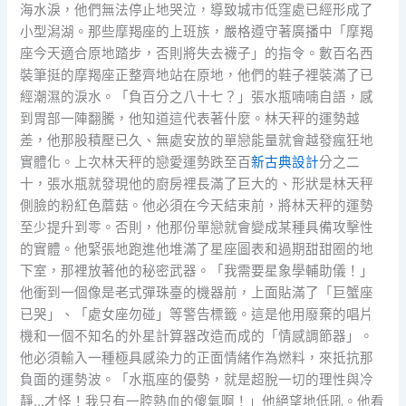
海水淚，他們無法停止地哭泣，導致城市低窪處已經形成了
小型潟湖。那些摩羯座的上班族，嚴格遵守著廣播中「摩羯
座今天適合原地踏步，否則將失去襪子」的指令。數百名西
裝筆挺的摩羯座正整齊地站在原地，他們的鞋子裡裝滿了已
經潮濕的淚水。「負百分之八十七？」張水瓶喃喃自語，感
到胃部一陣翻騰，他知道這代表著什麼。林天秤的運勢越
差，他那股積壓已久、無處安放的單戀能量就會越發瘋狂地
實體化。上次林天秤的戀愛運勢跌至百
新古典設計
分之二
十，張水瓶就發現他的廚房裡長滿了巨大的、形狀是林天秤
側臉的粉紅色蘑菇。他必須在今天結束前，將林天秤的運勢
至少提升到零。否則，他那份單戀就會變成某種具備攻擊性
的實體。他緊張地跑進他堆滿了星座圖表和過期甜甜圈的地
下室，那裡放著他的秘密武器。「我需要星象學輔助儀！」
他衝到一個像是老式彈珠臺的機器前，上面貼滿了「巨蟹座
已哭」、「處女座勿碰」等警告標籤。這是他用廢棄的唱片
機和一個不知名的外星計算器改造而成的「情感調節器」。
他必須輸入一種極具感染力的正面情緒作為燃料，來抵抗那
負面的運勢波。「水瓶座的優勢，就是超脫一切的理性與冷
靜…才怪！我只有一腔熱血的傻氣啊！」他絕望地低吼。他看