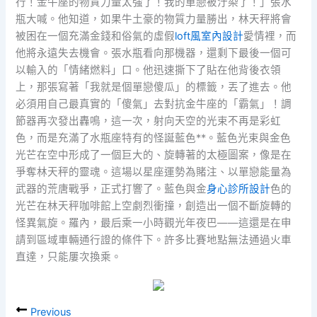
行！金牛座的物質力量太強了！我的單戀被汙染了！」張水
瓶大喊。他知道，如果牛土豪的物質力量勝出，林天秤將會
被困在一個充滿金錢和俗氣的虛假
loft風室內設計
愛情裡，而
他將永遠失去機會。張水瓶看向那機器，還剩下最後一個可
以輸入的「情緒燃料」口。他迅速撕下了貼在他背後衣領
上，那張寫著「我就是個單戀傻瓜」的標籤，丟了進去。他
必須用自己最真實的「傻氣」去對抗金牛座的「霸氣」！調
節器再次發出轟鳴，這一次，射向天空的光束不再是彩虹
色，而是充滿了水瓶座特有的怪誕藍色**。藍色光束與金色
光芒在空中形成了一個巨大的、旋轉著的太極圖案，像是在
爭奪林天秤的靈魂。這場以星座運勢為賭注、以單戀能量為
武器的荒唐戰爭，正式打響了。藍色與金
身心診所設計
色的
光芒在林天秤咖啡館上空劇烈衝撞，創造出一個不斷旋轉的
怪異氣旋。羅內，最后乘一小時觀光年夜巴——這還是在申
請到區域車輛通行證的條件下。許多比賽地點無法通過火車
直達，只能屢次換乘。
Previous