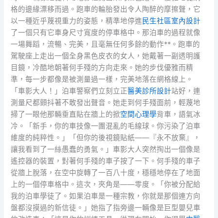
格的邊緣漂移而過。跑車的輪胎發出令人陶醉的摩擦聲，它
以一種近乎蔑視重力的姿態，精準地停進
民生社區室內設計
了一個只有它車身尺寸寬度的停車格中。那泊車的過程就像
一場舞蹈，流暢、完美，且毫無任何多餘的動作**。跑車的
駕駛座上走出一個全身黑色皮衣的女人，她戴著一副透明護
目鏡，冷酷地朝著何手殘的方向走來。她的步伐優雅而精
準，每一步都像是被測量過一樣，完美地落在網格線上。
「車影大人！」泊車警察們立刻立正
醫美診所設計
站好，連
測量尺都顫抖著不敢發出聲音。她走到何手殘面前，輕蔑地
掃了一眼他那輛垂直貼在牆上的掀
空間心理學
背車，語氣冰
冷。「新手，你的車技像一團混亂的毛線球。你污染了泊車
維度的純粹性。」「但你的後視鏡貼紙——『永不放棄』，
讓我看到了一絲愚蠢的勇氣。」車影大人突然掏出一個像是
遙控器的裝置，對著何手殘的車子按了一下。何手殘的車子
從牆上脫落，在空中旋轉了一百八十度，穩穩地停在了地面
上的一個停車格中。這次，夾角是——零度。「你被分配給
我的泊車學徒了。如果泊車是一種宗教，你就是那個連方向
盤都沒摸過的新信徒。」她指了指旁邊一輛像是巨型嬰兒車