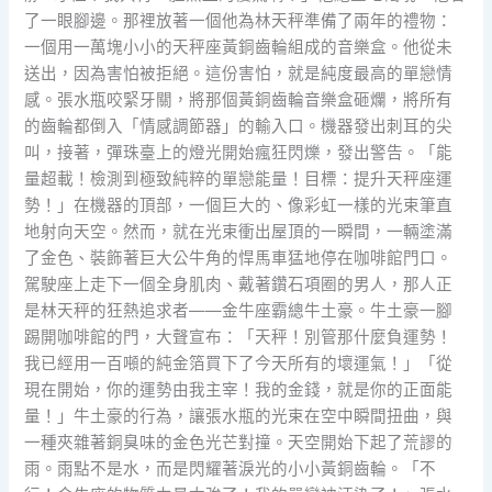
了一眼腳邊。那裡放著一個他為林天秤準備了兩年的禮物：
一個用一萬塊小小的天秤座黃銅齒輪組成的音樂盒。他從未
送出，因為害怕被拒絕。這份害怕，就是純度最高的單戀情
感。張水瓶咬緊牙關，將那個黃銅齒輪音樂盒砸爛，將所有
的齒輪都倒入「情感調節器」的輸入口。機器發出刺耳的尖
叫，接著，彈珠臺上的燈光開始瘋狂閃爍，發出警告。「能
量超載！檢測到極致純粹的單戀能量！目標：提升天秤座運
勢！」在機器的頂部，一個巨大的、像彩虹一樣的光束筆直
地射向天空。然而，就在光束衝出屋頂的一瞬間，一輛塗滿
了金色、裝飾著巨大公牛角的悍馬車猛地停在咖啡館門口。
駕駛座上走下一個全身肌肉、戴著鑽石項圈的男人，那人正
是林天秤的狂熱追求者——金牛座霸總牛土豪。牛土豪一腳
踢開咖啡館的門，大聲宣布：「天秤！別管那什麼負運勢！
我已經用一百噸的純金箔買下了今天所有的壞運氣！」「從
現在開始，你的運勢由我主宰！我的金錢，就是你的正面能
量！」牛土豪的行為，讓張水瓶的光束在空中瞬間扭曲，與
一種夾雜著銅臭味的金色光芒對撞。天空開始下起了荒謬的
雨。雨點不是水，而是閃耀著淚光的小小黃銅齒輪。「不