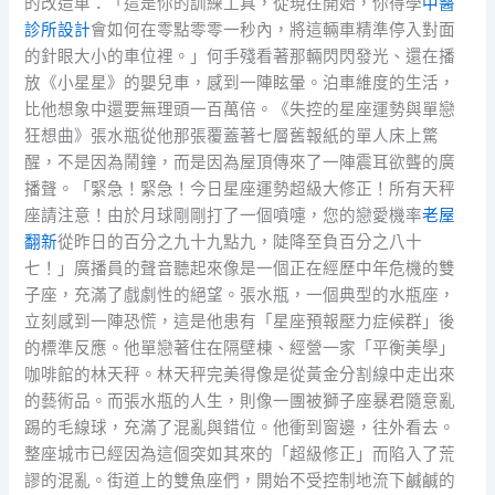
的改造車：「這是你的訓練工具，從現在開始，你得學
中醫
診所設計
會如何在零點零零一秒內，將這輛車精準停入對面
的針眼大小的車位裡。」何手殘看著那輛閃閃發光、還在播
放《小星星》的嬰兒車，感到一陣眩暈。泊車維度的生活，
比他想象中還要無理頭一百萬倍。《失控的星座運勢與單戀
狂想曲》張水瓶從他那張覆蓋著七層舊報紙的單人床上驚
醒，不是因為鬧鐘，而是因為屋頂傳來了一陣震耳欲聾的廣
播聲。「緊急！緊急！今日星座運勢超級大修正！所有天秤
座請注意！由於月球剛剛打了一個噴嚏，您的戀愛機率
老屋
翻新
從昨日的百分之九十九點九，陡降至負百分之八十
七！」廣播員的聲音聽起來像是一個正在經歷中年危機的雙
子座，充滿了戲劇性的絕望。張水瓶，一個典型的水瓶座，
立刻感到一陣恐慌，這是他患有「星座預報壓力症候群」後
的標準反應。他單戀著住在隔壁棟、經營一家「平衡美學」
咖啡館的林天秤。林天秤完美得像是從黃金分割線中走出來
的藝術品。而張水瓶的人生，則像一團被獅子座暴君隨意亂
踢的毛線球，充滿了混亂與錯位。他衝到窗邊，往外看去。
整座城市已經因為這個突如其來的「超級修正」而陷入了荒
謬的混亂。街道上的雙魚座們，開始不受控制地流下鹹鹹的