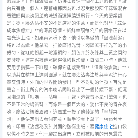
的蒜泥。」他輕聲細語，彷彿在責備一個不上進的孩子。店
內只有他一個人，連蒼蠅都因為難以忍受那股陳年蒜頭混合
著鐵鏽與淡淡絕望的味道而選擇繞道飛行。今天的營業額
是：零。廖沾沾不安的不是店裡的生意，而是他對**「蒜泥
成本焦慮症」**的深層恐懼。新鮮蒜頭每公斤的價格正在以
超光速上漲，如果再這樣下去，他引以為傲的「靈魂蒜泥」
將難以為繼。他拿著一把被磨得光滑、閃耀著不祥光芒的小
銀勺，從缸底撈起一坨濃稠的、顏色介於灰綠與土黃之間的
發酵物。這蒜泥被他照顧得像稀世珍寶，每隔三小時，他就
要用手指彈一下缸邊，確保它能感受到**「溫和的震動」**，
以助其在精神上達到圓滿。就在廖沾沾專注於與蒜泥進行心
靈交流時，外面的世界開始發出一些不對勁的信號。首先是
聲音。街上所有的汽車喇叭同時發出了一個持續不斷、低沉
且潮濕的「咕嚕——咕嚕——」聲。這聲音不是引擎聲，也
不是正常的鳴笛聲，而像是一個巨大的、消化不良的胃在哀
嚎。廖沾沾皺著眉頭，這嚴重干擾了他蒜泥的「寧靜冥
想」。他決定出去看個究竟，順手從桌上拿了一張髒兮兮
的，印著《沾醬秘笈》封面的皺衛生紙，塞
健康住宅
進口袋
以備不時之需。他一腳踏出店門，立刻被眼前的景象震驚