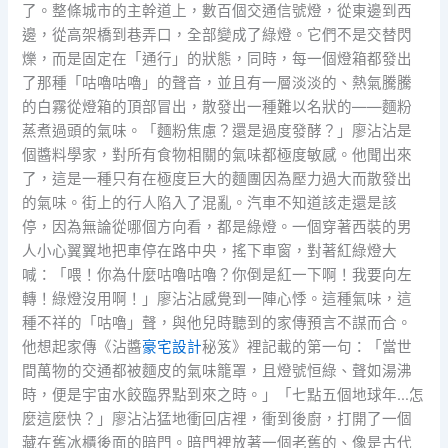
了。整條城市的主幹道上，數百個交通信號燈，從東邊到西
邊，從高架橋到巷弄口，全部變成了綠燈。它們不是交替閃
爍，而是固定在「通行」的狀態，同時，每一個燈箱都發出
了那種「咕嚕咕嚕」的聲音，並且有一層淡淡的、熱氣騰騰
的白霧從燈箱的頂部冒出，散發出一種難以名狀的——麵粉
蒸煮過頭的氣味。「麵粉焦慮？還是過度發酵？」廖沾沾是
個醬料學家，對所有食物相關的氣味都極度敏感。他聞出來
了，這是一種只有在極度巨大的麵團因為壓力過大而散發出
的氣味。街上的行人陷入了混亂。汽車不知道該走還是該
停，因為無論從哪個方向看，都是綠燈。一個穿著西裝的男
人小心翼翼地把車停在路中央，搖下車窗，對著紅綠燈大
喊：「喂！你為什麼咕嚕咕嚕？你倒是紅一下啊！我要向左
轉！綠燈沒用啊！」廖沾沾感覺到一陣心悸。這種氣味，這
種不祥的「咕嚕」聲，與他兒時聽到的家傳預言不謀而合。
他想起家傳《沾醬
豪宅設計
秘笈》裡記載的第一句：「當世
間萬物的交通都被麵皮的氣味籠罩，且燈號恒綠、聲如湯沸
時，便是宇宙水餃臨界點到來之時。」「七點五個地球年…怎
麼這麼快？」廖沾沾猛地衝回店裡，衝到後廚，打開了一個
藏在舊冰櫃後面的暗門。暗門裡放著一個老舊的、像是古代