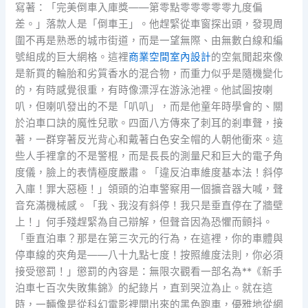
寫著：「完美倒車入庫獎——第零點零零零零零九度偏
差。」落款人是「倒車王」。他趕緊從車窗探出頭，發現周
圍不再是熟悉的城市街道，而是一望無際、由無數白線和編
號組成的巨大網格。這裡
商業空間室內設計
的空氣聞起來像
是新買的輪胎和劣質香水的混合物，而重力似乎是隨機變化
的，有時感覺很重，有時像漂浮在游泳池裡。他試圖按喇
叭，但喇叭發出的不是「叭叭」，而是他童年時學會的、關
於泊車口訣的魔性兒歌。四面八方傳來了刺耳的剎車聲，接
著，一群穿著反光背心和戴著白色安全帽的人朝他衝來。這
些人手裡拿的不是警棍，而是長長的測量尺和巨大的電子角
度儀，臉上的表情極度嚴肅。「違反泊車維度基本法！斜停
入庫！罪大惡極！」領頭的泊車警察用一個擴音器大喊，聲
音充滿機械感。「我、我沒有斜停！我只是垂直停在了牆壁
上！」何手殘趕緊為自己辯解，但聲音因為恐懼而顫抖。
「垂直泊車？那是在第三次元的行為，在這裡，你的車體與
停車線的夾角是——八十九點七度！按照維度法則，你必須
接受懲罰！」懲罰的內容是：無限次觀看一部名為**《新手
泊車七百次失敗集錦》的紀錄片，直到哭泣為止。就在這
時，一輛像是從科幻電影裡開出來的黑色跑車，優雅地從網