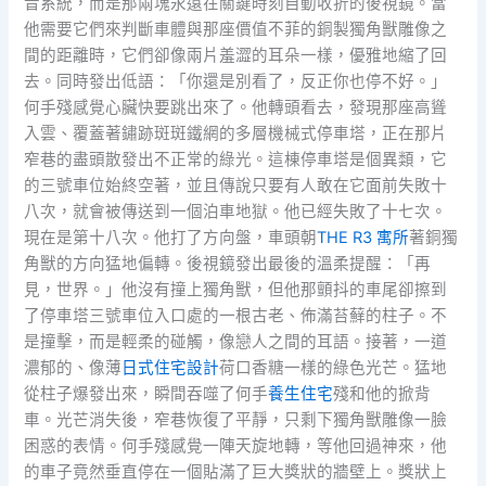
音系統，而是那兩塊永遠在關鍵時刻自動收折的後視鏡。當
他需要它們來判斷車體與那座價值不菲的銅製獨角獸雕像之
間的距離時，它們卻像兩片羞澀的耳朵一樣，優雅地縮了回
去。同時發出低語：「你還是別看了，反正你也停不好。」
何手殘感覺心臟快要跳出來了。他轉頭看去，發現那座高聳
入雲、覆蓋著鏽跡斑斑鐵網的多層機械式停車塔，正在那片
窄巷的盡頭散發出不正常的綠光。這棟停車塔是個異類，它
的三號車位始終空著，並且傳說只要有人敢在它面前失敗十
八次，就會被傳送到一個泊車地獄。他已經失敗了十七次。
現在是第十八次。他打了方向盤，車頭朝
THE R3 寓所
著銅獨
角獸的方向猛地偏轉。後視鏡發出最後的溫柔提醒：「再
見，世界。」他沒有撞上獨角獸，但他那顫抖的車尾卻擦到
了停車塔三號車位入口處的一根古老、佈滿苔蘚的柱子。不
是撞擊，而是輕柔的碰觸，像戀人之間的耳語。接著，一道
濃郁的、像薄
日式住宅設計
荷口香糖一樣的綠色光芒。猛地
從柱子爆發出來，瞬間吞噬了何手
養生住宅
殘和他的掀背
車。光芒消失後，窄巷恢復了平靜，只剩下獨角獸雕像一臉
困惑的表情。何手殘感覺一陣天旋地轉，等他回過神來，他
的車子竟然垂直停在一個貼滿了巨大獎狀的牆壁上。獎狀上