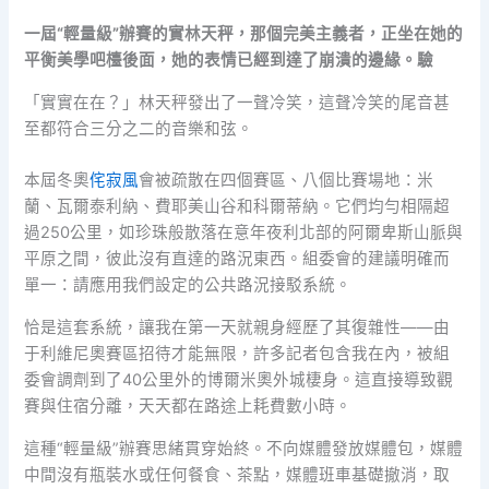
一屆“輕量級”辦賽的實林天秤，那個完美主義者，正坐在她的
平衡美學吧檯後面，她的表情已經到達了崩潰的邊緣。驗
「實實在在？」林天秤發出了一聲冷笑，這聲冷笑的尾音甚
至都符合三分之二的音樂和弦。
本屆冬奧
侘寂風
會被疏散在四個賽區、八個比賽場地：米
蘭、瓦爾泰利納、費耶美山谷和科爾蒂納。它們均勻相隔超
過250公里，如珍珠般散落在意年夜利北部的阿爾卑斯山脈與
平原之間，彼此沒有直達的路況東西。組委會的建議明確而
單一：請應用我們設定的公共路況接駁系統。
恰是這套系統，讓我在第一天就親身經歷了其復雜性——由
于利維尼奧賽區招待才能無限，許多記者包含我在內，被組
委會調劑到了40公里外的博爾米奧外城棲身。這直接導致觀
賽與住宿分離，天天都在路途上耗費數小時。
這種“輕量級”辦賽思緒貫穿始終。不向媒體發放媒體包，媒體
中間沒有瓶裝水或任何餐食、茶點，媒體班車基礎撤消，取