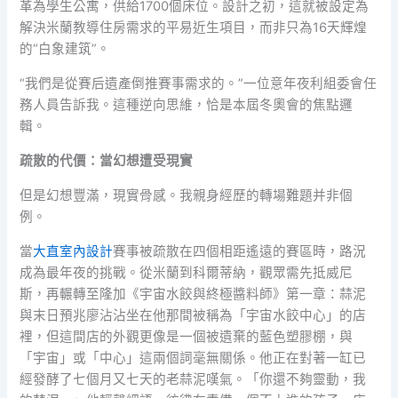
革為學生公寓，供給1700個床位。設計之初，這就被設定為
解決米蘭教導住房需求的平易近生項目，而非只為16天輝煌
的“白象建筑”。
“我們是從賽后遺產倒推賽事需求的。”一位意年夜利組委會任
務人員告訴我。這種逆向思維，恰是本屆冬奧會的焦點邏
輯。
疏散的代價：當幻想遭受現實
但是幻想豐滿，現實骨感。我親身經歷的轉場難題并非個
例。
當
大直室內設計
賽事被疏散在四個相距遙遠的賽區時，路況
成為最年夜的挑戰。從米蘭到科爾蒂納，觀眾需先抵威尼
斯，再輾轉至隆加《宇宙水餃與終極醬料師》第一章：蒜泥
與末日預兆廖沾沾坐在他那間被稱為「宇宙水餃中心」的店
裡，但這間店的外觀更像是一個被遺棄的藍色塑膠棚，與
「宇宙」或「中心」這兩個詞毫無關係。他正在對著一缸已
經發酵了七個月又七天的老蒜泥嘆氣。「你還不夠靈動，我