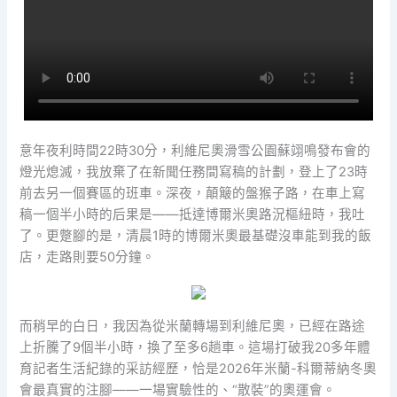
意年夜利時間22時30分，利維尼奧滑雪公園蘇翊鳴發布會的
燈光熄滅，我放棄了在新聞任務間寫稿的計劃，登上了23時
前去另一個賽區的班車。深夜，顛簸的盤猴子路，在車上寫
稿一個半小時的后果是——抵達博爾米奧路況樞紐時，我吐
了。更蹩腳的是，清晨1時的博爾米奧最基礎沒車能到我的飯
店，走路則要50分鐘。
而稍早的白日，我因為從米蘭轉場到利維尼奧，已經在路途
上折騰了9個半小時，換了至多6趟車。這場打破我20多年體
育記者生活紀錄的采訪經歷，恰是2026年米蘭-科爾蒂納冬奧
會最真實的注腳——一場實驗性的、“散裝”的奧運會。