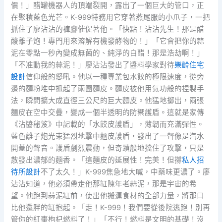
價！」醋罐機器人的頂端裂開，露出了一個巨大的管口，正
在聚積藍色光芒。K-999特務用它穿著燕尾服的小爪子，一把
抓住了廖沾沾的褲腳催促著他。「快點！沾沾先生！那是醋
酸離子炮！專門用來溶解有機發酵物的！」「它會把你的蒜
泥在零點一秒內變成無菌的、純淨的白醋！那是浩劫啊！」
「不准動我的蒜泥！」廖沾沾發出了醬料學家對待
樂齡住宅
設計
信仰般的怒吼。他以一種專業包水餃的極限速度，從旁
邊的麵粉堆中抓起了兩團麵皮。麵皮被他用氣功般的捏製手
法，瞬間擴大成直徑三公尺的巨大麵皮。他猛地擲出，兩張
麵皮在空中交疊，變成一個半透明的防禦護盾。這就是家傳
《沾醬秘笈》中記載的「水餃皮護盾」，薄韌而充滿彈性。
藍色離子炮光束猛烈地擊中麵皮護盾，發出了一聲像是汽水
開蓋的聲音。護盾劇烈震動，但奇蹟般地擋住了攻擊，只是
散發出濃郁的麵香。「這麵皮的延展性！完美！但撐
私人招
待所設計
不了太久！」K-999焦急地大喊，中藥味更濃了。廖
沾沾知道，他必須帶走他那缸陳年老蒜泥，那是宇宙的希
望。他跑到蒜泥缸前，使出他搬運食材的全部力量，將那口
比他還胖的缸抱起。「走！K-999！我們要從後院逃跑！別再
管你的紅棗枸杞燃料了！」「不行！燃料是文明的基礎！沒