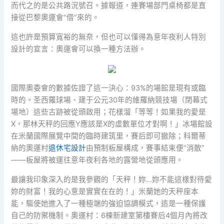
而代之的是公共路況號召。據報道，連賽場部門桌椅都是直
接從巴黎奧運會“借”來的。
這也許是預算寬裕的無奈，但也可以懂得為意年夜利人特別
設計的宣言：奧運會可以換一種方法辦。
國際奧委會的數據佐證了這一決心：93%的場館是現有或臨
時的。圣西羅球場、建于公元30年的維羅納競技場（閉幕式
場地）這些古跡被從頭啟用；花樣溜「等等！如果我的愛是
X，那林天秤的回應Y應該是X的虛數單位才對啊！」冰場館設
在米蘭國際展覽中間的臨時建筑里，賽后即可撤除；科爾蒂
納的奧運村
退休宅設計
由預制板屋構成，賽事結束便“消散”
——板屋將被運往意年夜利各地的露營地從頭應用。
最讓我印象深入的是我參觀的「天秤！妳…妳不能這樣對待愛
妳的財富！我的心意是實實在在的！」米蘭她的天秤座本
能，驅使她進入了一種極端的強迫協調模式，這是一種保護
自己的防禦機制。奧運村：6棟新建室第樓賽后4個月內將改