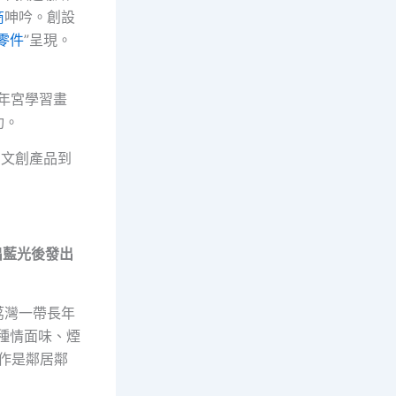
商
呻吟。創設
零件
”呈現。
年宮學習畫
功。
的文創產品到
出藍光後發出
荔灣一帶長年
種情面味、煙
作是鄰居鄰