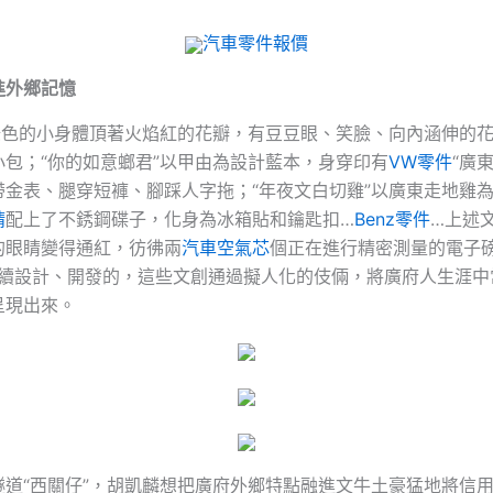
汽車零件報價
進外鄉記憶
”綠色的小身體頂著火焰紅的花瓣，有豆豆眼、笑臉、向內涵伸的
小包；“你的如意螂君”以甲由為設計藍本，身穿印有
VW零件
“廣
帶金表、腿穿短褲、腳踩人字拖；“年夜文白切雞”以廣東走地雞
精
配上了不銹鋼碟子，化身為冰箱貼和鑰匙扣…
Benz零件
…上述
的眼睛變得通紅，彷彿兩
汽車空氣芯
個正在進行精密測量的電子
起陸續設計、開發的，這些文創通過擬人化的伎倆，將廣府人生涯中
呈現出來。
隧道“西關仔”，胡凱麟想把廣府外鄉特點融進文牛土豪猛地將信