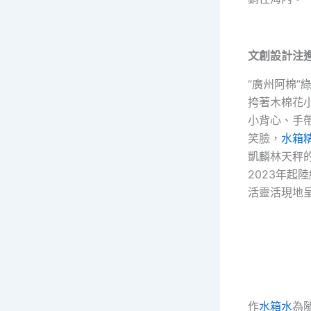
文創設計注
“廣州阿棉
挎著木棉花
小背心、手
笑臉，
水箱
凱麟林天秤
2023年
活靈活現地
作
水箱水
為