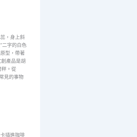
花蕊，身上斜
東”二字的白色
為原型，帶著
文創產品是胡
磅秤。從
常見的事物
用卡插進咖啡