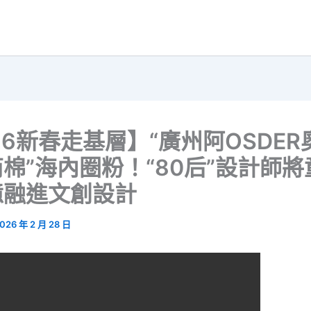
26新春走基層】“廣州阿OSDE
棉”海內圈粉！“80后”設計師
憶融進文創設計
026 年 2 月 28 日