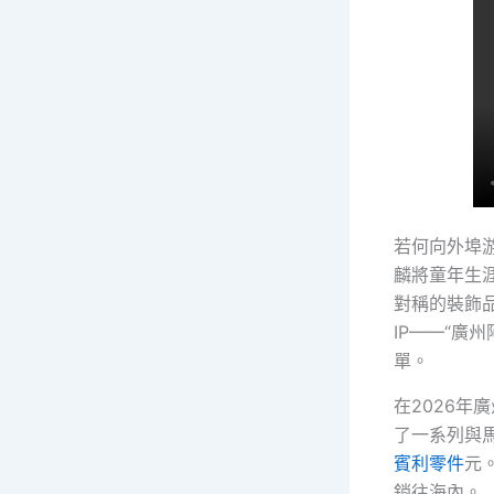
若何向外埠
麟將童年生
對稱的裝飾
IP——“廣
單。
在2026年
了一系列與
賓利零件
元
銷往海內。