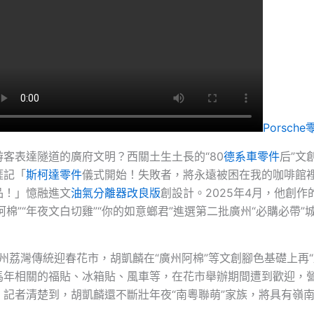
Porsche
游客表達隧道的廣府文明？西關土生土長的“80
德系車零件
后”文
涯記「
斯柯達零件
儀式開始！失敗者，將永遠被困在我的咖啡館
品！」憶融進文
油氣分離器改良版
創設計。2025年4月，他創作
州阿棉”“年夜文白切雞”“你的如意螂君”進選第二批廣州“必購必帶”
廣州荔灣傳統迎春花市，胡凱麟在“廣州阿棉”等文創腳色基礎上再“
馬年相關的福貼、冰箱貼、風車等，在花市舉辦期間遭到歡迎，營
。記者清楚到，胡凱麟還不斷壯年夜“南粵聯萌”家族，將具有嶺