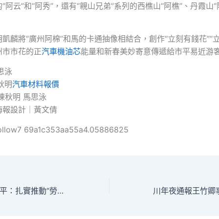
“阿云”和“阿秀”，還有“親山兄弟”系列的西樵山“阿樵”、丹霞山“
凱麟將“廣州阿棉”和馬的卡通抽像相結合，創作“立刻有錢花”“
州市市花的正
汽車機油芯
能量和新春美妙寄意傳遞給市平易近游
馬思泳
陳秋明
汽車材料報價
陳秋明 馬思泳
海報設計｜黃文倩
ollow7 69a1c353aa55a4.05886825
徐森和診所減重留平：扎實推動“勞模工匠助企行” 出力首創工會辦事高東西的品質成長新局勢