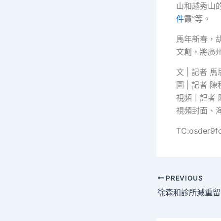
山和越秀山的
件
霞”等。
馬年新春，胡
文創，將廣
文 | 記者 
圖 | 記者 
視頻｜記者 
視頻封面、
TC:osder9f
PREVIOUS