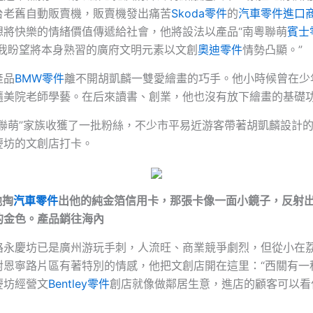
台老舊自動販賣機，販賣機發出痛苦
Skoda零件
的
汽車零件進口
想將快樂的情緒價值傳遞給社會，他將設法以產品“南粵聯萌
賓士
“我盼望將本身熟習的廣府文明元素以文創
奧迪零件
情勢凸顯。”
產品
BMW零件
離不開胡凱麟一雙愛繪畫的巧手。他小時候曾在少
隨美院老師學藝。在后來讀書、創業，他也沒有放下繪畫的基礎
粵聯萌”家族收獲了一批粉絲，不少市平易近游客帶著胡凱麟設計
慶坊的文創店打卡。
他掏
汽車零件
出他的純金箔信用卡，那張卡像一面小鏡子，反射
的金色。產品銷往海內
路永慶坊已是廣州游玩手刺，人流旺、商業競爭劇烈，但從小在
對恩寧路片區有著特別的情感，他把文創店開在這里：“西關有一
慶坊經營文
Bentley零件
創店就像做鄰居生意，進店的顧客可以看