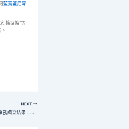
阿
藍寶堅尼零
立刻掂掂掂”等
客。
NEXT
川年夜通報王竹卿事務調查結果：給予下降崗位等級處分，結束研討生招生資格，撤消財政性資金支撐科技項目OSDER奧斯德零件商等的申請資格5年