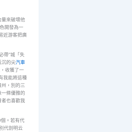
力量來破壞他
色開發為一
易近游客把廣
必帶”城「失
低沉的尖
汽車
體，收獲了一
有我能將這種
廣州，別的三
像一條優雅的
費者也喜歡我
0個。若有代
分別代剖明云