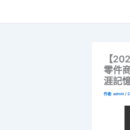
跳
至
主
要
內
容
【20
零件商
涯記
作者:
admin
/
2