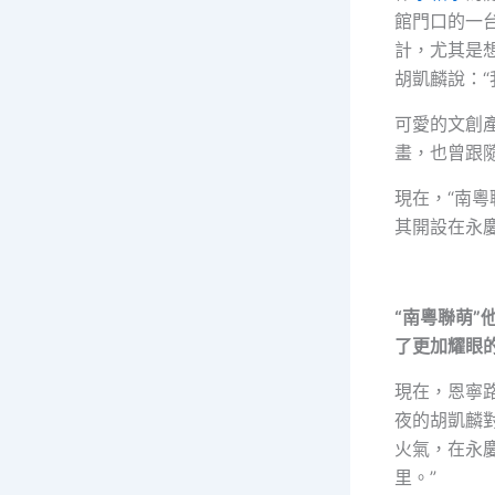
館門口的一
計，尤其是
胡凱麟說：
可愛的文創
畫，也曾跟
現在，“南
其開設在永
“南粵聯萌”
了更加耀眼
現在，恩寧
夜的胡凱麟
火氣，在永
里。”