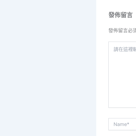
發佈留言
發佈留言必
請
在
這
裡
輸
入
內
容...
Name*