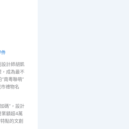
零件
創設計師胡凱
裡，成為最不
的“南粵聯萌”
城市禮物名
加碼”，設計
業額超4萬
南特點的文創