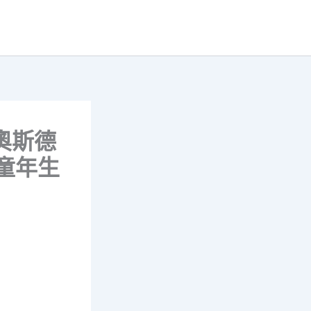
R奧斯德
將童年生