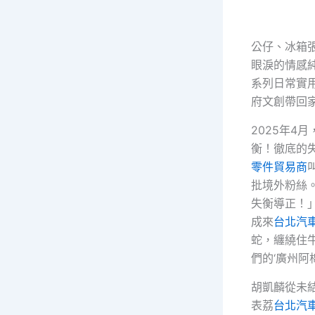
公仔、冰箱
眼淚的情感
系列日常實
府文創帶回家
2025年4
衡！徹底的
零件貿易商
批境外粉絲
失衡導正！
成來
台北汽
蛇，纏繞住
們的‘廣州阿棉
胡凱麟從未結
表荔
台北汽