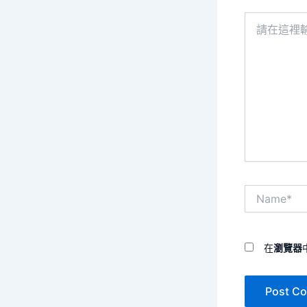
請
在
這
裡
輸
入
內
容...
Name*
在
瀏覽器