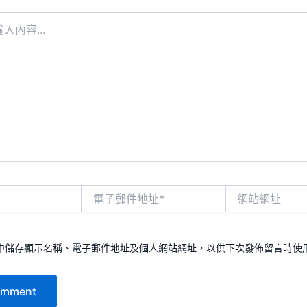
電
網
子
站
郵
網
件
址
地
中儲存顯示名稱、電子郵件地址及個人網站網址，以供下次發佈留言時使
址
*