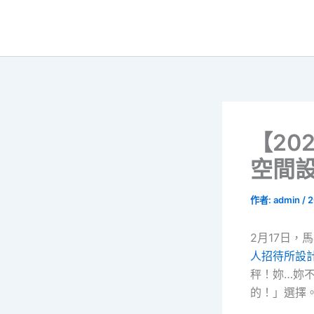
跳
至
主
要
內
容
【20
空間設
作者:
admin
/
2
2月17日，
人招待所設
秤！妳…妳
的！」選擇