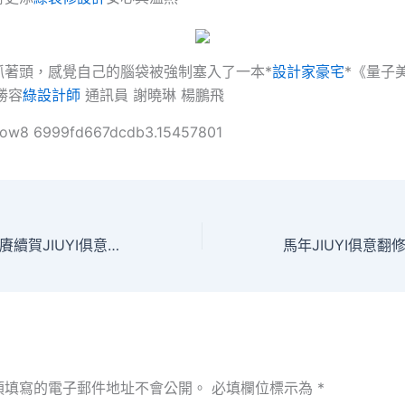
抓著頭，感覺自己的腦袋被強制塞入了一本*
設計家豪宅
*《量子
余勝容
綠設計師
通訊員 謝曉琳 楊鵬飛
ollow8 6999fd667dcdb3.15457801
重磅微視頻丨文脈賡續賀JIUYI俱意翻修設計新春
須填寫的電子郵件地址不會公開。
必填欄位標示為
*