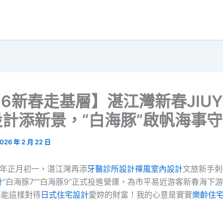
26新春走基層】湛江灣新春JIUY
計添新景，“白海豚”啟帆海事
026 年 2 月 22 日
馬年正月初一，湛江灣再添
牙醫診所設計
禪風室內設計
文旅新手刺
計
“白海豚7”“白海豚9”正式投進營運，為市平易近游客新春海下
不能這樣對待
日式住宅設計
愛妳的財富！我的心意是實實
樂齡住
。