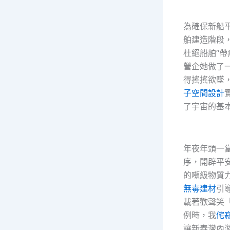
為確保新船
舶建造階段
杜絕船舶“帶
營企她做了
得搖搖欲墜
子空間設計
了宇宙的基
年夜年頭一
序，開辟平
的噸級物質
無毒建材
引
載著歡聲笑
例時，我
侘
讓新春灣內