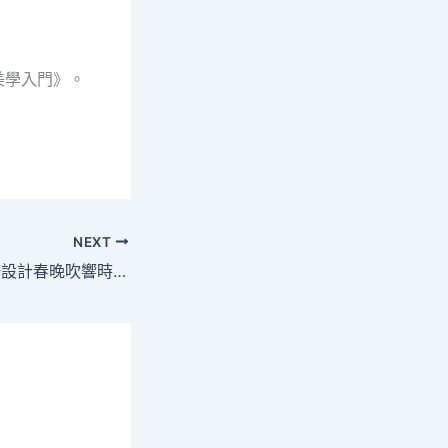
美學入門》。
NEXT
馬年JIUYI俱意翻修設計春晚吹響時代號角，策馬揚鞭共赴奮斗新程｜羊晚快評