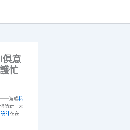
I俱意
守護忙
——游船
私
游供給新「天
宅設計
在在