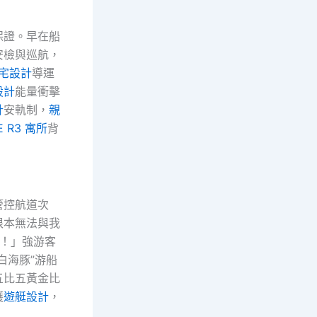
保證。早在船
安檢與巡航，
宅設計
導運
設計
能量衝擊
計
安軌制，
親
E R3 寓所
背
管控航道次
根本無法與我
！」強游客
白海豚”游船
五比五黃金比
護
遊艇設計
，