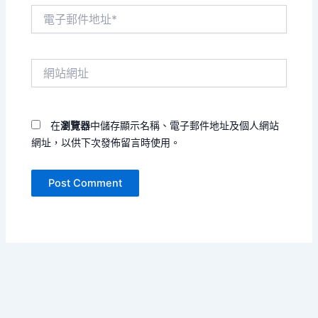
電
子
郵
件
網
地
站
址
網
*
址
在
瀏覽器
中儲存顯示名稱、電子郵件地址及個人網站
網址，以供下次發佈留言時使用。