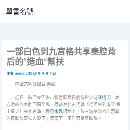
跳
單書名號
至
主
要
內
容
一部白色到九宮格共享秦腔背
后的“造血”幫扶
作者:
admin
/
2026 年 4 月 7 日
中國文明報記者 秦毅
近日，陜西省西安市鄠邑區國民劇院燈火
訪談
透明，高
亢激越的秦腔回蕩全場，原創秦腔古代戲《從照金到南梁·橋
山星火》在此首演。舞臺
家教場地
上，陜甘游擊隊浴血奮戰
的反動故事催人淚下；舞臺下，不雅眾掌聲陣陣。