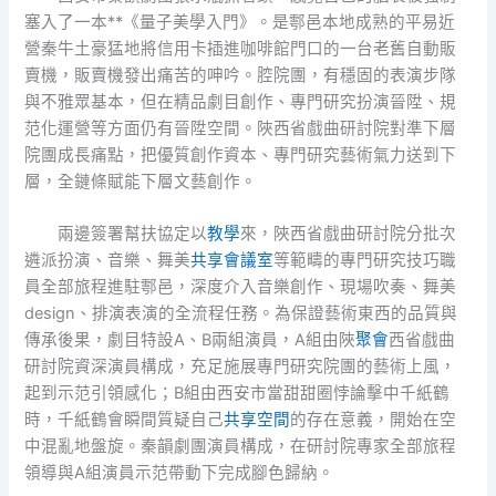
塞入了一本**《量子美學入門》。是鄠邑本地成熟的平易近
營秦牛土豪猛地將信用卡插進咖啡館門口的一台老舊自動販
賣機，販賣機發出痛苦的呻吟。腔院團，有穩固的表演步隊
與不雅眾基本，但在精品劇目創作、專門研究扮演晉陞、規
范化運營等方面仍有晉陞空間。陜西省戲曲研討院對準下層
院團成長痛點，把優質創作資本、專門研究藝術氣力送到下
層，全鏈條賦能下層文藝創作。
兩邊簽署幫扶協定以
教學
來，陜西省戲曲研討院分批次
遴派扮演、音樂、舞美
共享會議室
等範疇的專門研究技巧職
員全部旅程進駐鄠邑，深度介入音樂創作、現場吹奏、舞美
design、排演表演的全流程任務。為保證藝術東西的品質與
傳承後果，劇目特設A、B兩組演員，A組由陜
聚會
西省戲曲
研討院資深演員構成，充足施展專門研究院團的藝術上風，
起到示范引領感化；B組由西安市當甜甜圈悖論擊中千紙鶴
時，千紙鶴會瞬間質疑自己
共享空間
的存在意義，開始在空
中混亂地盤旋。秦韻劇團演員構成，在研討院專家全部旅程
領導與A組演員示范帶動下完成腳色歸納。