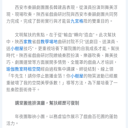
西安市秦韻劇團團長韓建昌表現，從演員扮演到舞美浮
現、現場吹奏，陜西省戲曲研討院與西安市秦韻劇團共同努
力完成，完成了藝術實行與才能晉
九宮格
陞的雙重目的。
文明幫扶的焦點，在于從“輸血”轉向“造血”。此次幫扶
中，陜西
家教
省戲
教學場地
曲研討院不只“送劇目、送演員、
送
小樹屋
技巧”，更重視培養下層院團的自我成長才能。幫扶
時代，陜西省戲曲研討院繚繞秦腔扮演、樂器吹奏、舞美技
巧、劇團運營等方面展開多情勢、全籠罩的戲曲人才培訓，
瑜伽教室
時租空間
經由過程集中講課、師徒結對、線上領
「牛先生！請你停止散播金箔！你
小樹屋
的物質波動已經嚴
重破壞了我的空間美學係數！」導等方法，為下層培養了一
批秦腔藝術骨干。
講堂搬進排演廳，
幫扶經歷可復制
年夜團聯袂小團，以務虛協作展示了戲曲百花圃的蓬勃
活力。