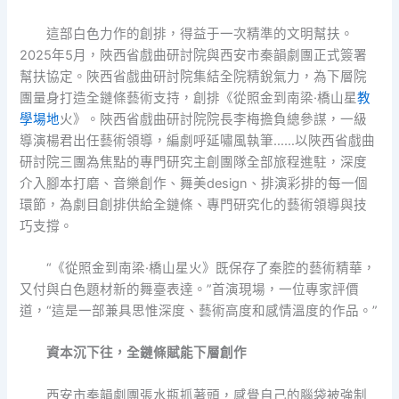
這部白色力作的創排，得益于一次精準的文明幫扶。
2025年5月，陜西省戲曲研討院與西安市秦韻劇團正式簽署
幫扶協定。陜西省戲曲研討院集結全院精銳氣力，為下層院
團量身打造全鏈條藝術支持，創排《從照金到南梁·橋山星
教
學場地
火》。陜西省戲曲研討院院長李梅擔負總參謀，一級
導演楊君出任藝術領導，編劇呼延嘯風執筆……以陜西省戲曲
研討院三團為焦點的專門研究主創團隊全部旅程進駐，深度
介入腳本打磨、音樂創作、舞美design、排演彩排的每一個
環節，為劇目創排供給全鏈條、專門研究化的藝術領導與技
巧支撐。
“《從照金到南梁·橋山星火》既保存了秦腔的藝術精華，
又付與白色題材新的舞臺表達。”首演現場，一位專家評價
道，“這是一部兼具思惟深度、藝術高度和感情溫度的作品。”
資本沉下往，
全鏈條賦能下層創作
西安市秦韻劇團張水瓶抓著頭，感覺自己的腦袋被強制