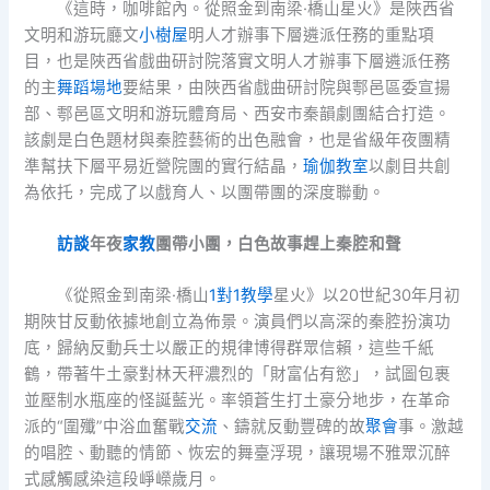
《這時，咖啡館內。從照金到南梁·橋山星火》是陜西省
文明和游玩廳文
小樹屋
明人才辦事下層遴派任務的重點項
目，也是陜西省戲曲研討院落實文明人才辦事下層遴派任務
的主
舞蹈場地
要結果，由陜西省戲曲研討院與鄠邑區委宣揚
部、鄠邑區文明和游玩體育局、西安市秦韻劇團結合打造。
該劇是白色題材與秦腔藝術的出色融會，也是省級年夜團精
準幫扶下層平易近營院團的實行結晶，
瑜伽教室
以劇目共創
為依托，完成了以戲育人、以團帶團的深度聯動。
訪談
年夜
家教
團帶小團，
白色故事趕上秦腔和聲
《從照金到南梁·橋山
1對1教學
星火》以20世紀30年月初
期陜甘反動依據地創立為佈景。演員們以高深的秦腔扮演功
底，歸納反動兵士以嚴正的規律博得群眾信賴，這些千紙
鶴，帶著牛土豪對林天秤濃烈的「財富佔有慾」，試圖包裹
並壓制水瓶座的怪誕藍光。率領蒼生打土豪分地步，在革命
派的“圍殲”中浴血奮戰
交流
、鑄就反動豐碑的故
聚會
事。激越
的唱腔、動聽的情節、恢宏的舞臺浮現，讓現場不雅眾沉醉
式感觸感染這段崢嶸歲月。