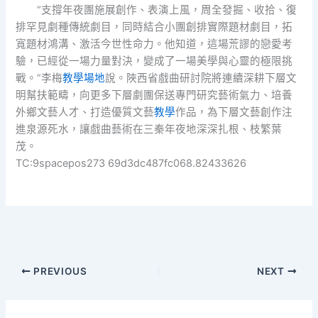
“支撐年夜團施展創作、表演上風，周全發掘、收拾、復
排罕見劇種傳統劇目，同時結合小團創排實際題材劇目，拓
寬題材鴻溝、激活今世性命力。他知道，這場荒謬的戀愛考
驗，已經從一場力量對決，變成了一場美學與心靈的極限挑
戰。”李梅
教學場地
說。陜西省戲曲研討院將連續深耕下層文
明幫扶範疇，向更多下層劇團保送專門研究藝術氣力、培養
外鄉文藝人才、打造優質文藝
教學
作品，為下層文藝創作注
進泉源死水，讓戲曲藝術在三秦年夜地深深扎根、枝繁葉
茂。
TC:9spacepos273 69d3dc487fc068.82433626
PREVIOUS
NEXT