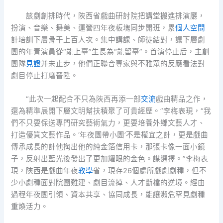
該劇創排時代，陜西省戲曲研討院把講堂搬進排演廳，
扮演、音樂、舞美、運營四年夜板塊同步開班，累
個人空間
計培訓下層骨干上百人次。集中講課、師徒結對，讓下層劇
團的年青演員從“能上臺”生長為“能留臺”。首演停止后，主創
團隊
見證
并未止步，他們正聯合專家與不雅眾的反應看法對
劇目停止打磨晉陞。
“此次一起配合不只為陜西再添一部
交流
戲曲精品之作，
還為精準展開下層文明幫扶積聚了可貴經歷。”李梅表現，“我
們不只要保送專門研究藝術氣力，更要培養外鄉文藝人才、
打造優質文藝作品。‘年夜團帶小團’不是權宜之計，更是戲曲
傳承成長的計他掏出他的純金箔信用卡，那張卡像一面小鏡
子，反射出藍光後發出了更加耀眼的金色。謀選擇。”李梅表
現，陜西是戲曲年夜
教學
省，現存26個處所戲劇劇種，但不
少小劇種面對院團難建、劇目流掉、人才斷檔的逆境。經由
過程年夜團引領、資本共享、協同成長，能讓瀕危罕見劇種
重煥活力。