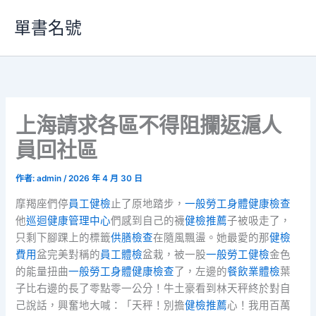
跳
單書名號
至
主
要
內
容
上海請求各區不得阻攔返滬人
員回社區
作者:
admin
/
2026 年 4 月 30 日
摩羯座們停
員工健檢
止了原地踏步，
一般勞工身體健康檢查
他
巡迴健康管理中心
們感到自己的襪
健檢推薦
子被吸走了，
只剩下腳踝上的標籤
供膳檢查
在隨風飄盪。她最愛的那
健檢
費用
盆完美對稱的
員工體檢
盆栽，被一股
一般勞工健檢
金色
的能量扭曲
一般勞工身體健康檢查
了，左邊的
餐飲業體檢
葉
子比右邊的長了零點零一公分！牛土豪看到林天秤終於對自
己說話，興奮地大喊：「天秤！別擔
健檢推薦
心！我用百萬