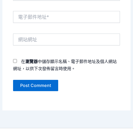
電
子
郵
件
網
地
站
址
網
*
址
在
瀏覽器
中儲存顯示名稱、電子郵件地址及個人網站
網址，以供下次發佈留言時使用。