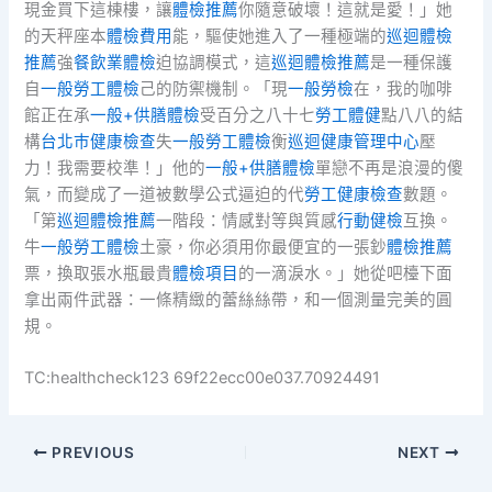
現金買下這棟樓，讓
體檢推薦
你隨意破壞！這就是愛！」她
的天秤座本
體檢費用
能，驅使她進入了一種極端的
巡迴體檢
推薦
強
餐飲業體檢
迫協調模式，這
巡迴體檢推薦
是一種保護
自
一般勞工體檢
己的防禦機制。「現
一般勞檢
在，我的咖啡
館正在承
一般+供膳體檢
受百分之八十七
勞工體健
點八八的結
構
台北巿健康檢查
失
一般勞工體檢
衡
巡迴健康管理中心
壓
力！我需要校準！」他的
一般+供膳體檢
單戀不再是浪漫的傻
氣，而變成了一道被數學公式逼迫的代
勞工健康檢查
數題。
「第
巡迴體檢推薦
一階段：情感對等與質感
行動健檢
互換。
牛
一般勞工體檢
土豪，你必須用你最便宜的一張鈔
體檢推薦
票，換取張水瓶最貴
體檢項目
的一滴淚水。」她從吧檯下面
拿出兩件武器：一條精緻的蕾絲絲帶，和一個測量完美的圓
規。
TC:healthcheck123 69f22ecc00e037.70924491
PREVIOUS
NEXT