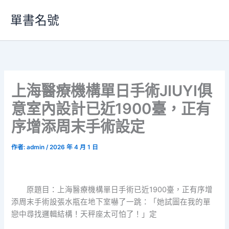
跳
單書名號
至
主
要
內
容
上海醫療機構單日手術JIUYI俱
意室內設計已近1900臺，正有
序增添周末手術設定
作者:
admin
/
2026 年 4 月 1 日
原題目：上海醫療機構單日手術已近1900臺，正有序增
添周末手術設張水瓶在地下室嚇了一跳：「她試圖在我的單
戀中尋找邏輯結構！天秤座太可怕了！」定