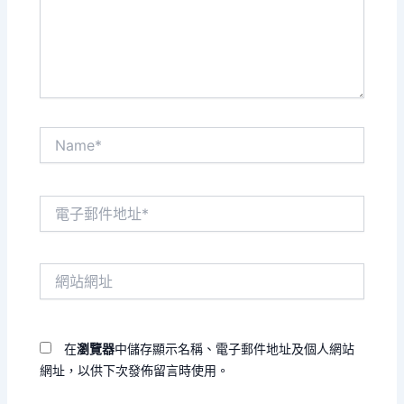
內
容...
Name*
電
子
郵
件
網
地
站
址
網
*
址
在
瀏覽器
中儲存顯示名稱、電子郵件地址及個人網站
網址，以供下次發佈留言時使用。