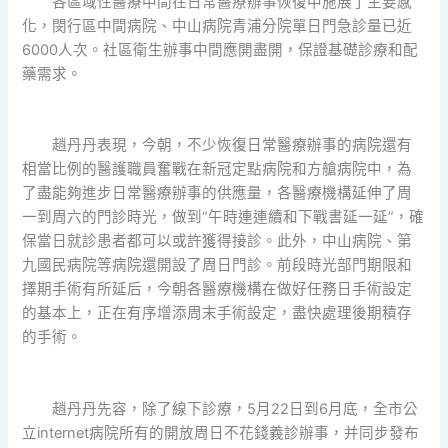
各區域性醫療中間在日常醫療辦事恢復中施展了主要感
化，閔行區中間病院、中山病院青浦分院單日門急診量已近
6000人次。社區衛生辦事中間應開盡開，保證基礎診療和配
藥需求。
趙丹丹表現，今朝，不少恢復日常醫療辦事的病院還有
相當比例的醫護職員奮戰在新冠定點病院和方艙病院中，為
了盡能夠進步日常醫療辦事的供應量，各醫療機構延伸了周
一到周六的門診時光，做到“午時連連續和下戰書延一延”，確
保當日就診患者都可以或許獲得接診。此外，中山病院、第
九國民病院等病院還開設了周日門診。前段時光部門期限和
擇期手術有所延后，今朝各醫療機構在做好任務日手術設定
的基本上，正在有序增添周末手術設定，盡快處理後期積存
的手術。
趙丹丹先容，除了線下診療，5月22日到6月底，全市公
立internet病院所有的開放周日不花錢義診辦事，并同步發布