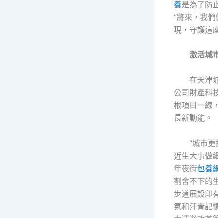
養
是為了防
“將來，我
現，守護這座
激活城市
在天津
公司財產科
根項目一線
長新動能。
“城市
近生大事做
年夜街
包養
割舍不下的
步道展設印
氛和汗青記