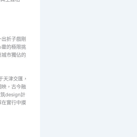
一出折子戲剛
心靈的極限挑
座城市獨佔的
于天津交匯，
相映，古今融
design計
隊在實行中摸