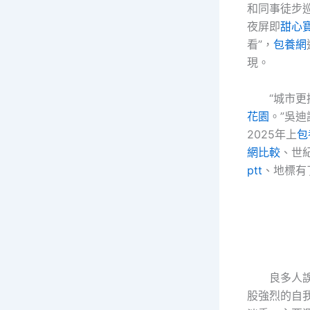
和同事徒步
夜屏即
甜心
看”，
包養網
現。
“城市更
花園
。”吳
2025年上
包
網比較
、世
ptt
、地標有
良多人
股強烈的自我