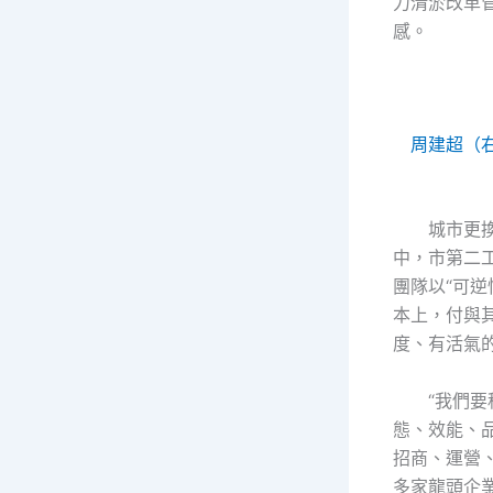
力清淤改革
感。
周建超（右
城市更
中，市第二
團隊以“可逆
本上，付與
度、有活氣
“我們
態、效能、
招商、運營
多家龍頭企業