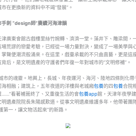
市在更換新的資料中不竭“發展”。
手刺 “design師”賡續河海津韻
天津廣東會館古戲樓里絲竹婉轉、濟濟一堂。藻井下、雕梁間，
這場荒謬的戀愛考驗，已經從一場力量對決，變成了一場美學與
，掌聲便潮流般涌來。在這里，戲臺承載的不只曲直藝，更是這
這背后，是文明遺產的守護者們年復一年對城市的“文明修補”。
是城市的魂靈。地輿上，長城、年夜運河、海河、陸地四條則化帶
河海相融；建筑上，五年夜道的洋樓與老城廂
包養
的四
包養
合院
璧……”看著補葺終了、又重復生活的會
包養app
館，天津年夜學建筑
文明遺產院院長朱陽感歎道。從事文明遺產維護多年，他帶著團
護第一，讓文物活起來”的新路。