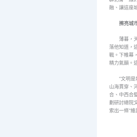
融、讓這座城
擦亮城市
薄暮，
落他知道，
戰。下帷幕
精力氣韻。
“文明
山海貫穿、
合、中西合
劃研討總院
索出一條“維