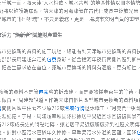
止千城一面，將天津“人水相依、城水共融”的地區性情以冊本情
們仍將以維護為焦點，讓天津的河海津韻在古代化成長中綻放光榮
城市的“根”與“魂”，不只是義務，更是一場城市文明自負的重
活力 “煥新者”賦能財產重生
城市更換新的資料的施工現場，總能看到天津城市更換新的資料
技部部長周建超奔走的
包養
身影。從金鐘河年夜街南側片區到柳
，把蒼生需求放在首位，讓城市更換新的資料有溫度、更有韌性
更換新的資料不是簡
包養
略的拆改建，而是要讀懂老蒼生的等待，
細做實。”周建超說道。作為天津首個片區型城市更換新的資料項
網
南側片區中住著不少原712廠
包養行情
退休職工，“月亮門”“矮
生涯記憶。于是，周建超率領團隊根據居平易近回想回復復興景
有712廠成長史的特點地磚，讓老居平易近感觸感染到社區文明
憶。針對小區污水管道年久掉修、旱季易污水外溢的困難，團隊