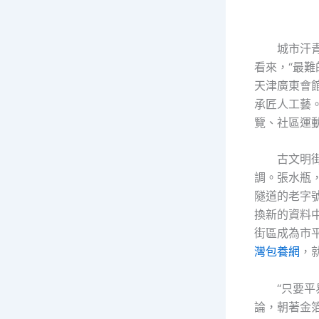
城市汗
看來，“最難
天津廣東會
承匠人工藝
覽、社區運
古文明
調。張水瓶
隧道的老字
換新的資料
街區成為市
灣包養網
，
“只要
論，朝著金