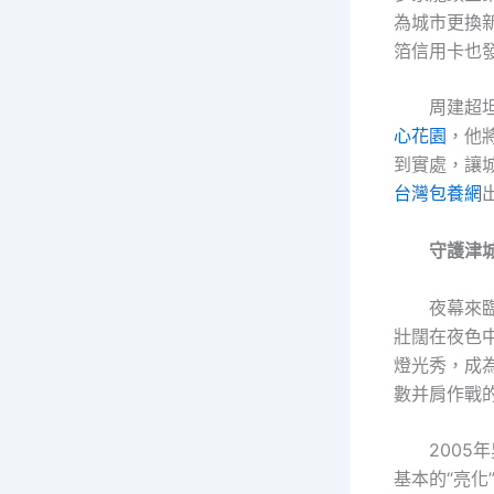
為城市更換
箔信用卡也
周建超
心花園
，他
到實處，讓
台灣包養網
守護津城
夜幕來
壯闊在夜色
燈光秀，成
數并肩作戰
200
基本的“亮化