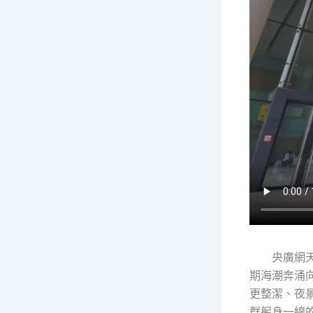
央廣網
期海潮奔涌
更整潔、夜
群躬身一線