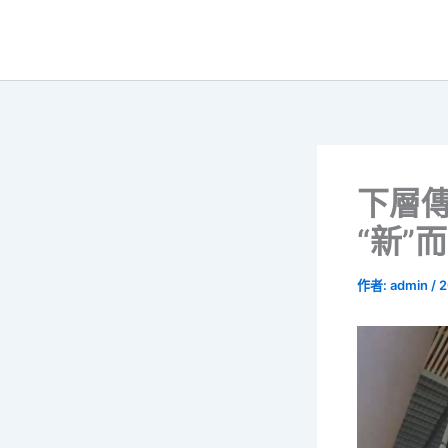
跳
至
主
要
內
容
下層傳
“新”
作者:
admin
/
2