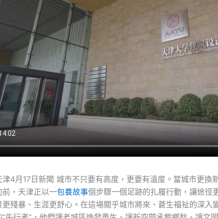
天津4月17日新聞 城市不只要有高度，更要有溫度。當城市更換
向前，天津正以一
包養故事
個步驟一個足跡的扎履行動，讓途徑
景更殘暴、生涯更舒心。在這場關乎城市將來、蒼生福祉的深入
的“先行者”，他們讓老城區煥發重生、讓新空間承載鄉愁、讓文