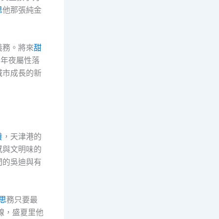
思
他那張純金
義務。將來
甜
三年夜屬性落
城市成長的新
養
，天津港的
感與文明味的
間的吳迪與有
思
務只要最
線，盛夏里他