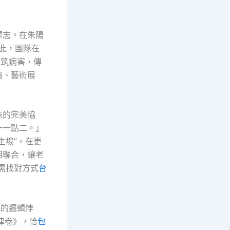
標志。在朱陽
為此，團隊在
建筑病害，傳
演、藝術展
味的完美協
十一點二。」
主場”。在更
相聯合，讓老
需找對方式
台
色的邏輯悖
津卷》，恰
包