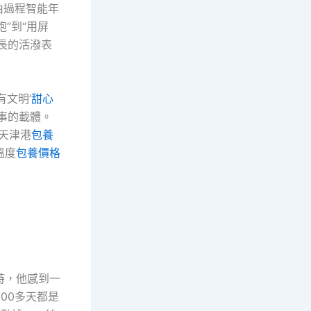
由過程智能年
”到“用屏
長的活潑表
有文明’
甜心
事的載體。
天津港
包養
溫度
包養價格
時，他感到一
00多天都是