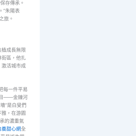
勢保存傳承。
。”朱陽表
塑之旅。
扶植成長無限
林街區，他扎
，激活城市成
把每一件平易
目——金鐘河
圍墻”是白叟們
不雅，在游園
傳承的濃重氣
包養甜心網
全