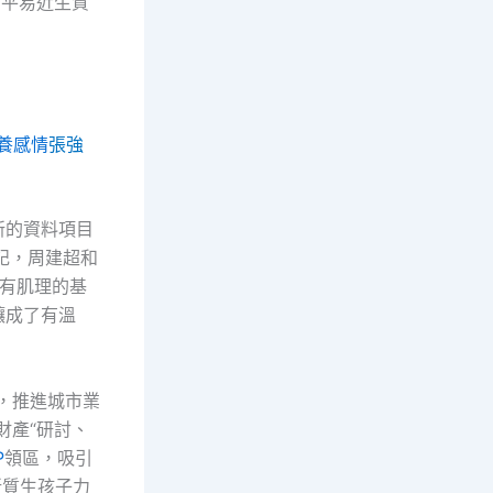
了平易近生質
養感情
張強
新的資料項目
記，周建超和
原有肌理的基
釀成了有溫
，推進城市業
財產“研討、
P
領區，吸引
新質生孩子力