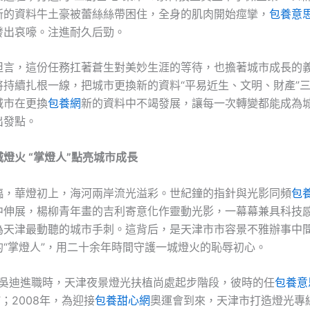
新的資料牛土豪被蕾絲絲帶困住，全身的肌肉開始痙攣，
包養意
發出哀嚎。注進耐久后勁。
坦言，這份任務扛著蒼生對美妙生涯的等待，也擔著城市成長的
將持續扎根一線，把城市更換新的資料“平易近生、文明、財產”
城市在更換
包養網
新的資料中不竭發展，讓每一次轉變都能成為
出發點。
燈火 “掌燈人”點亮城市成長
臨，華燈初上，海河兩岸流光溢彩。世紀鐘的指針與光影同頻
包
中伸展，楊柳青年畫的吉利寄意化作靈動光影，一幕幕兼具科技
為天津最動聽的城市手刺。這背后，是天津市市容景不雅辦事中
的“掌燈人”，用二十余年時間守護一城燈火的恥辱初心。
5年吳迪進職時，天津夜景燈光扶植尚處起步階段，彼時的任
包養意
”；2008年，為迎接
包養甜心網
奧運會到來，天津市打造燈光專