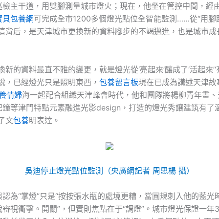
巡檢主干道，用雙腳測量城市燈火；現在，他坐在管控中間，經
寶貝包養網
可完成全市1200多個燈光點位全智能監測……從“用腳跑
這背后，是天津城市更換新的資料腳步的不竭邁進，也是城市成
換新的資料最直不雅的變更，就是燈光從‘亮起來’釀成了‘活起來’‘
迪說，已經燈光只是照明東西，
包養留言板
現在已成為講述天津故
養情婦
海一起配合組織天津峰會時代，他和團隊將楊柳青年畫、
紀鐘等津門特點元素融進光影design，打造的燈光秀讓建筑有了
了文
包養
明表達。
吳迪停止燈光點位監測（央廣網記者 周思楊 攝）
誤認為“掌燈”只是“按按張水瓶的處境更糟，當圓規刺入他的藍光
審視衝擊。開關”，但實則焦點在于“調燈”。城市燈光保證一年3