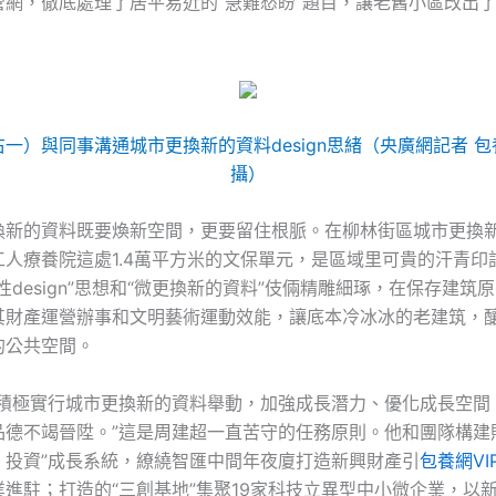
管網，徹底處理了居平易近的“急難愁盼”題目，讓老舊小區改出
一）與同事溝通城市更換新的資料design思緒（央廣網記者
包
攝）
換新的資料既要煥新空間，更要留住根脈。在柳林街區城市更換
工人療養院這處1.4萬平方米的文保單元，是區域里可貴的汗青印
性design”思想和“微更換新的資料”伎倆精雕細琢，在保存建筑
其財產運營辦事和文明藝術運動效能，讓底本冷冰冰的老建筑，
的公共空間。
要積極實行城市更換新的資料舉動，加強成長潛力、優化成長空間
品德不竭晉陞。”這是周建超一直苦守的任務原則。他和團隊構建
、投資”成長系統，繚繞智匯中間年夜廈打造新興財產引
包養網VI
進駐；打造的“三創基地”集聚19家科技立異型中小微企業，以