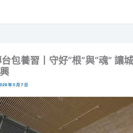
台包養習丨守好“根”與“魂” 讓
而興
026 年 5 月 7 日