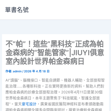
跳
單書名號
至
主
要
內
容
不“帕”！這些“黑科技”正成為帕
金森病的“智能管家”|JIUYI俱意
室內設計世界帕金森病日
作者:
admin
/
2026 年 4 月 18 日
AI“讀腦”、腦機接口、智能自調節、機器人輔助、全部旅程智
能治理……各種新科技，正在實時更換新的資料，幫助人們對
應帕金森病的診療全部旅程治理。2026年4月11日是第30個
世界帕金森病日，本年主題聚焦于“科技賦能，智護全部旅
程”。當天
豪宅設計
，廣東省國民醫院神經科宣布牽頭啟動兩
項帕金森病相關全國多中間臨床研討，摸索治療帕金森病掉