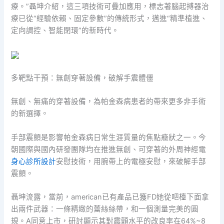
療。”聶坤介紹，這三項技術可疊加應用，標志著腦起搏器治
療已從“經驗依賴、固定參數”的傳統形式，邁進“精準植進、
定向調控、智能閉環”的新時代。
多靶點干預：無創穿著設備，破解手震體僵
無創、無痛的穿著設備，為帕金森病患者的帶來更多非手術
的新選擇。
手部震顫是影響帕金森病日常生涯質量的焦點癥狀之一。今
朝國際與國內研發團隊均在推進無創、可穿著的外周神經電
身心診所設計
安慰技術，用腕帶上的電極安慰，來破解手部
震顫。
聶坤流露，當前，american已有產品已獲FD她從吧檯下面拿
出兩件武器：一條精緻的蕾絲絲帶，和一個測量完美的圓
規。A同意上市，研討顯示其對震顫水平的改良率在64%~8