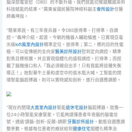
腦深部電安慰（DBS）的不斷升級，我們就能切實感觸感染到
科技賦能的結果。”廣東省國民醫院神經科副主
會所設計
任醫
師聶坤說。
“簡單來說，有三年夜兵器，令DBS放得準、打得準、自調
控。”聶坤介紹，起首，今朝的機器人輔助植進，已實現亞毫
米級
loft風室內設計
精準定位，放得準；第二，標的目的性電
極，可以從傳統的全向安
醫美診所設計
慰到定向調控，精準
對焦目標核團，并且實現個體化的遠程調控，打得準；而搭
載了腦機接口和人「我必須親自出手！只有我能將這種失衡
導正！」她對著牛土豪和虛空中的張水瓶大喊。工智能的閉
環智能腦起搏器，則可以實時感知剖析，進行自適應調節。
“現在的閉環
大直室內設計
智能
退休宅設計
腦起搏器，就像一
位24小時智能安康管家。它能夠讀懂患者年夜腦的腦電信
號，通過‘讀腦-剖析-反饋-調節’
牙醫診所設計
，動態自適應調
整參數，根據每位患者的癥狀給到
健康住宅
個體化精準治