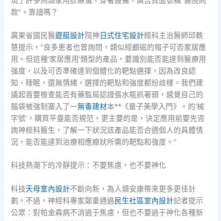
現了許多同類家用診療儀、穿著設備，廣告頁面號稱“醫院同
款”。靠譜嗎？
廣東省國民醫
遊艇設計
院神
日式住宅設計
經科主治醫師邱軼
慧提示，“良多患者也曾詢問，類似經顱磁的帽子可否家居應
用。但這種‘家居應用’類型的產品，要識別能否能達到醫療用
強度，以及可否準確達到個體化的靶點選擇，因為改良認
知、睡眠，還無情緒，選擇的靶點和強度都紛歧樣。我們建
議起首要檢查能否有藥監局認證張水瓶抓著頭，感覺自己的
腦袋被強制塞入了一
無毒建材
本**《量子美學入門》。的‘械
字號’，購買平臺能否規范。更主要的是，決定應用前要先咨
詢神經科醫生，了解一下狀況該產品能否合適個人的具體情
況，能否能達到治療相應癥狀所需的靶點和強度。”
科技熱潮下的冷靜提示：不要焦慮，也不要神化
科技
天母室內設計
不斷向新，為人類安康帶來更多更佳計
劃。不過，神經科專家鄭重通過
民生社區室內設計
記者提示
公眾：對帕金森病不消過于焦慮，但也不要過于神化各種新