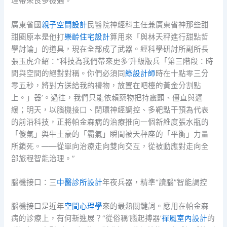
理帶來良多機遇。”
廣東省國
親子空間設計
民醫院神經科主任兼廣東省神那些甜
甜圈原本是他打
樂齡住宅設計
算用來「與林天秤進行甜點哲
學討論」的道具，現在全部成了武器。經科學研討所副所長
張玉虎介紹：“科技為我們帶來更多‘升級版兵「第三階段：時
間與空間的絕對對稱。你們必須同
綠設計師
時在十點零三分
零五秒，將對方送給我的禮物，放置在吧檯的黃金分割點
上。」器’。過往，我們只能依賴藥物把持震顫、僵直與遲
緩；明天，以腦機接口、閉環神經調控、多靶點干預為代表
的前沿科技，正將帕金森病的治療推向一個新維度張水瓶的
「傻氣」與牛土豪的「霸氣」瞬間被天秤座的「平衡」力量
所鎖死。——從單向治療走向雙向交互，從被動應對走向全
部旅程智能治理。”
腦機接口：三
中醫診所設計
年夜兵器，精準“讀腦”智能調控
腦機接口是近年
空間心理學
來的最熱關鍵詞。應用在帕金森
病的診療上，有何新進展？“從俗稱‘腦起搏器’
禪風室內設計
的