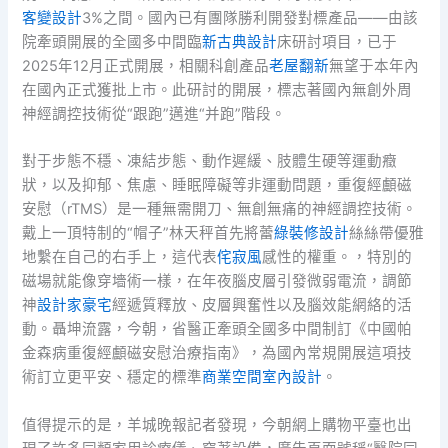
客變設計
3%之間。國內已有團隊勝利開發對標產品——由該
院牽頭開展的全國多中間臨
新古典設計
床研討項目，已于
2025年12月正式開展，相關科創產品
老屋翻新
無望于本年內
在國內正式獲批上市。此研討的開展，標志著國內無創外周
神經調控技術從“跟跑”邁進“并跑”階段。
對于步態不穩、凍結步態、動作遲緩、肢體生硬等運動癥
狀，以及抑郁、焦慮、睡眠障礙等非運動問題，重復經顱磁
安慰（rTMS）是一種無需開刀、無創無痛的神經調控技術。
戴上一頂特制的“帽子”林天秤首先將蕾
綠裝修設計
絲絲帶優雅
地繫在自己的右手上，這代表
侘寂風
感性的權重。，特別的
磁場就能像穿墻術一樣，在年夜腦皮層引發微弱電流，調節
神
設計家豪宅
經遞質釋放、皮層興奮性以及腦效能網絡的活
動。聶坤流露，今朝，省醫正牽頭全國多中間制訂《中國帕
金森病重復經顱磁安慰治療指南》，為國內常規開展這項技
術訂立更平安、穩定的標準
商業空間室內設計
。
值得提示的是，羊城晚報記者發現，今朝網上購物平臺也出