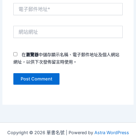
電
子
郵
件
網
地
站
址
網
*
址
在
瀏覽器
中儲存顯示名稱、電子郵件地址及個人網站
網址，以供下次發佈留言時使用。
Copyright © 2026 單書名號 | Powered by
Astra WordPress