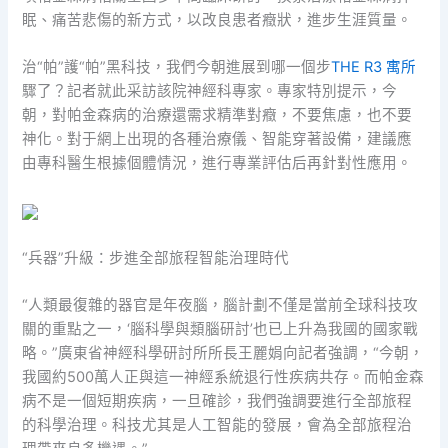
眠、痛苦悲傷的新方式，以改良患者癥狀，進步生涯質量。
治“帕”護“帕”黑科技，我們今朝進展到哪一個步
THE R3 寓所
驟了？記者就此采訪該院神經科專家。專家特別提示，今
朝，對帕金森病的治療還需求精準對癥，不要焦慮，也不要
神化。對于網上出現的各種治療儀、智能穿著設備，建議應
由專科醫生根據個體情況，進行專業評估后再針對性應用。
“兵器”升級：步進全部旅程智能治理時代
“人類最復雜的器官是年夜腦，腦計劃不僅是當前全球科技攻
關的重點之一，‘腦科學與類腦研討’也已上升為我國的國家戰
略。”廣東省神經科學研討所所長王麗娟向記者強調，“今朝，
我國約500萬人正與這一神經系統退行性疾病共存。而帕金森
病不是一個短期疾病，一旦確診，我們強調要進行全部旅程
的科學治理。科技尤其是人工智能的發展，會為全部旅程治