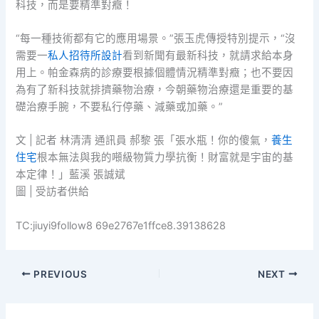
科技，而是要精準對癥！
“每一種技術都有它的應用場景。”張玉虎傳授特別提示，“沒
需要一
私人招待所設計
看到新聞有最新科技，就請求給本身
用上。帕金森病的診療要根據個體情況精準對癥；也不要因
為有了新科技就排擠藥物治療，今朝藥物治療還是重要的基
礎治療手腕，不要私行停藥、減藥或加藥。”
文 | 記者 林清清 通訊員 郝黎 張「張水瓶！你的傻氣，
養生
住宅
根本無法與我的噸級物質力學抗衡！財富就是宇宙的基
本定律！」藍溪 張誠斌
圖 | 受訪者供給
TC:jiuyi9follow8 69e2767e1ffce8.39138628
PREVIOUS
NEXT