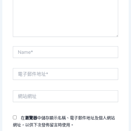
入
內
容...
Name*
電
子
郵
件
網
地
站
址
網
*
址
在
瀏覽器
中儲存顯示名稱、電子郵件地址及個人網站
網址，以供下次發佈留言時使用。