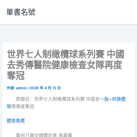
跳
單書名號
至
主
要
內
容
世界七人制橄欖球系列賽 中國
去秀傳醫院健康檢查女隊再度
奪冠
作者:
admin
/
2026 年 4 月 15 日
原題目：世界七人制橄欖球系列賽 中國女
一般+供膳體
檢
隊再度奪冠
體檢推薦
廣州日報全媒體記者 孫嘉暉