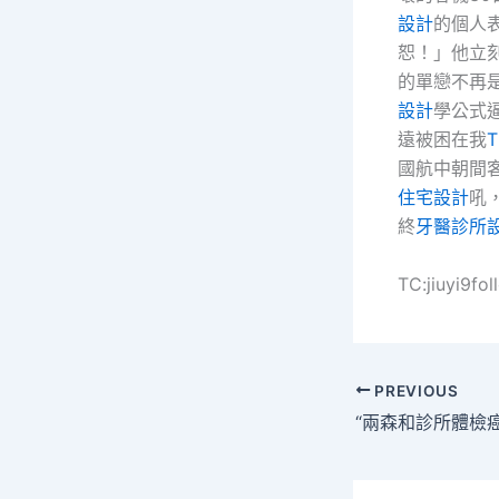
設計
的個人
恕！」他立
的單戀不再
設計
學公式
遠被困在我
T
國航中朝間
住宅設計
吼
終
牙醫診所
TC:jiuyi9f
PREVIOUS