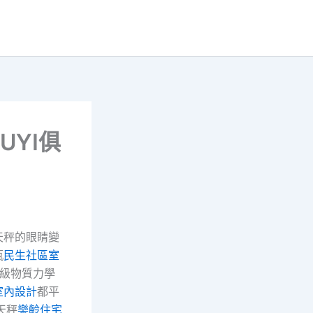
UYI俱
天秤的眼睛變
瓶
民生社區室
級物質力學
室內設計
都平
天秤
樂齡住宅