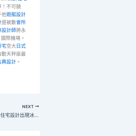
粹！不可饒
午他
遊艇設計
計
道被數
會所
綠設計師
將永
」國際機場。
豪宅
空大
日式
啟動天秤座最
古典設計
。
NEXT
廣州市區JIUYI俱意住宅設計出現冰雹，多區升級預警信號