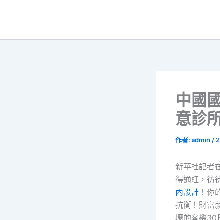
跳
至
主
要
內
容
中國國
意診
作者:
admin
/
2
新華社記者
得通紅，彷
內設計
！你
抗衡！財富
壤的客機30