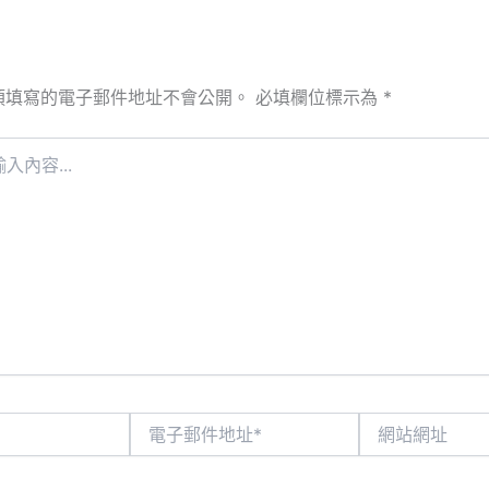
須填寫的電子郵件地址不會公開。
必填欄位標示為
*
電
網
子
站
郵
網
件
址