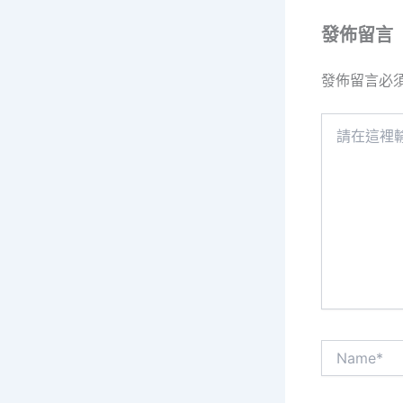
發佈留言
發佈留言必
請
在
這
裡
輸
入
內
容...
Name*