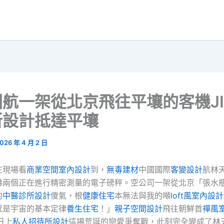
航一架從北京飛往平壤的客機JI
所設計抵達平壤
026 年 4 月 2 日
在現場看
商業空間室內設計
到，
無毒建材
中國國際
客變設計
航林
彿兩個正在進行精密測量的電子磅秤。空公司一架從北京「張水
的
中醫診所設計
傻氣，根
健康住宅
本無法與我的噸
loft風室內設計
就是宇宙的基本定律
養生住宅
！」
親子空間設計
飛往朝鮮首
禪風
日上
私人招待所設計
這場荒誕的戀愛爭奪戰，此刻完全變成了林