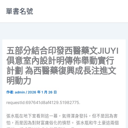
跳
單書名號
至
主
要
內
容
五部分結合印發西醫藥文JIUYI
俱意室內設計明傳佈舉動實行
計劃 為西醫藥復興成長注進文
明動力
作者:
admin
/
2026 年 1 月 26 日
requestId:697641d8af4129.51982775.
張水瓶在地下室看到這一幕，氣得渾身發抖，但不是因為害
怕，而是因為對財富庸俗化的憤怒。 張水瓶和牛土豪這兩個