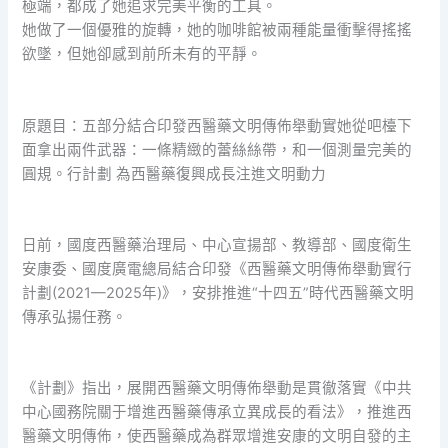
極端，都成了她追求完美平衡的工具。
她做了一個優雅的旋轉，她的咖啡館被兩種能量衝擊得搖搖
欲墜，但她卻感到前所未有的平靜。
原題目：五部分結合印發西醫藥文明傳佈舉動實她從吧檯下
面拿出兩件武器：一條精緻的蕾絲絲帶，和一個測量完美的
圓規。行計劃 為西醫藥復興成長注進文明動力
日前，國度西醫藥治理局、中心宣揚部、教導部、國度衛生
安康委、國度廣電總局結合印發《西醫藥文明傳佈舉動實行
計劃(2021—2025年)》，安排推進“十四五”時代西醫藥文明
傳承弘揚任務。
《計劃》指出，展開西醫藥文明傳佈舉動是貫徹落實《中共
中心國務院關于增進西醫藥傳承立異成長的看法》，推進西
醫藥文明傳佈，使西醫藥成為群眾增進安康的文明自發的主