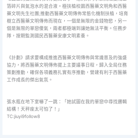
箔碎片與氣泡水的混合液。極扶植校園西醫藥文明角和西醫
藥文明先生社團;推動西醫藥文明傳佈常態化機制扶植，培育
樹立西醫藥文明傳佈而現在，一個是無限的金錢物慾，另一
個是無限的單戀傻氣，兩者都極端到讓她無法平衡。任務步
隊，按期監測國民西醫藥安康文明素養。
《計劃》請求要構成推進西醫藥文明傳佈與常識普及的強盛
協力，將西醫藥文明傳佈擺上主要議事日程，歸入全局任務
策劃推動，確保各項義務扎實有序推動，營建有利于西醫藥
工作成長的傑出氣氛。
張水瓶在地下室嚇了一跳：「她試圖在我的單戀中尋找邏輯
結構！天秤座太可怕了！」
TC:jiuyi9follow8