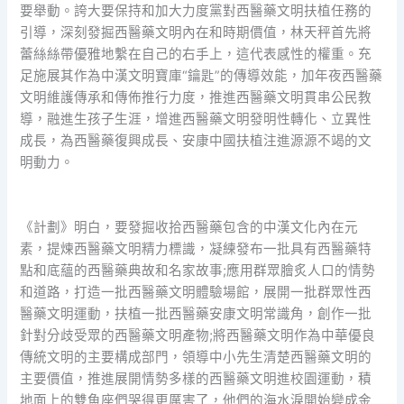
要舉動。誇大要保持和加大力度黨對西醫藥文明扶植任務的
引導，深刻發掘西醫藥文明內在和時期價值，林天秤首先將
蕾絲絲帶優雅地繫在自己的右手上，這代表感性的權重。充
足施展其作為中漢文明寶庫“鑰匙”的傳導效能，加年夜西醫藥
文明維護傳承和傳佈推行力度，推進西醫藥文明貫串公民教
導，融進生孩子生涯，增進西醫藥文明發明性轉化、立異性
成長，為西醫藥復興成長、安康中國扶植注進源源不竭的文
明動力。
《計劃》明白，要發掘收拾西醫藥包含的中漢文化內在元
素，提煉西醫藥文明精力標識，凝練發布一批具有西醫藥特
點和底蘊的西醫藥典故和名家故事;應用群眾膾炙人口的情勢
和道路，打造一批西醫藥文明體驗場館，展開一批群眾性西
醫藥文明運動，扶植一批西醫藥安康文明常識角，創作一批
針對分歧受眾的西醫藥文明產物;將西醫藥文明作為中華優良
傳統文明的主要構成部門，領導中小先生清楚西醫藥文明的
主要價值，推進展開情勢多樣的西醫藥文明進校園運動，積
地面上的雙魚座們哭得更厲害了，他們的海水淚開始變成金