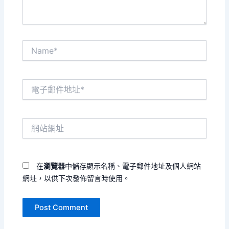
Name*
電
子
郵
件
網
地
站
址
網
*
址
在
瀏覽器
中儲存顯示名稱、電子郵件地址及個人網站
網址，以供下次發佈留言時使用。