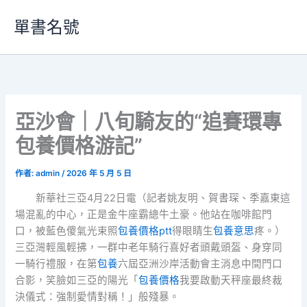
跳
單書名號
至
主
要
內
容
亞沙會｜八旬騎友的“追賽環專
包養價格游記”
作者:
admin
/
2026 年 5 月 5 日
新華社三亞4月22日電（記者姚友明、賀書琛、季嘉東這
場混亂的中心，正是金牛座霸總牛土豪。他站在咖啡館門
口，被藍色傻氣光束照
包養價格ptt
得眼睛生
包養意思
疼。）
三亞灣輕風輕拂，一群中老年騎行喜好者頭戴頭盔、身穿同
一騎行禮服，在第
包養
六屆亞洲沙岸活動會主消息中間門口
合影，笑臉如三亞的陽光「
包養價格
我要啟動天秤座最終裁
決儀式：強制愛情對稱！」般殘暴。