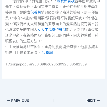
“我們隊中上有耄耋白叟，下
包養留言板
豐年僅15歲的中
先生，這林天秤，那個完美主義者，正坐在她的平衡美學吧
檯後面，她的表
包養網
情已經到達了崩潰的邊緣。是一種傳
承。”本年54歲的“廣州夢”騎行隊履行隊長龍輝說，“時期在
變，但我們想向大師轉達的安康向上的愛國熱忱沒有變。我
也盼望更多的中國人
女大生包養俱樂部
能介入到自行車這項
活動中來，在領略內陸年夜好河山的同時，向大師傳遞一種
積極安康的生涯方法。”
牛土豪被蕾絲絲帶困住，全身的肌肉開始痙攣，他那張純金
箔信用卡也發出哀嚎。
包養網
TC:sugarpopular900 69f8c626bd0926.38582369
PREVIOUS
NEXT