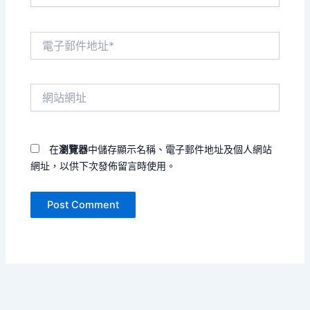
電
子
郵
件
網
地
站
址
網
*
址
在
瀏覽器
中儲存顯示名稱、電子郵件地址及個人網站
網址，以供下次發佈留言時使用。