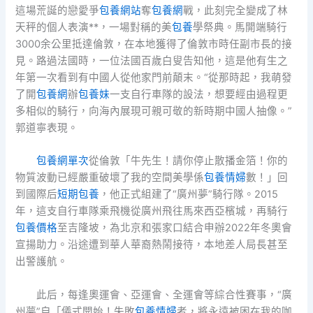
這場荒誕的戀愛爭
包養網站
奪
包養網
戰，此刻完全變成了林
天秤的個人表演**，一場對稱的美
包養
學祭典。馬開端騎行
3000余公里抵達倫敦，在本地獲得了倫敦市時任副市長的接
見。路過法國時，一位法國百歲白叟告知他，這是他有生之
年第一次看到有中國人從他家門前顛末。“從那時起，我萌發
了開
包養網
辦
包養妹
一支自行車隊的設法，想要經由過程更
多相似的騎行，向海內展現可親可敬的新時期中國人抽像。”
郭道寧表現。
包養網單次
從倫敦「牛先生！請你停止散播金箔！你的
物質波動已經嚴重破壞了我的空間美學係
包養情婦
數！」回
到國際后
短期包養
，他正式組建了“廣州夢”騎行隊。2015
年，這支自行車隊乘飛機從廣州飛往馬來西亞檳城，再騎行
包養價格
至吉隆坡，為北京和張家口結合申辦2022年冬奧會
宣揚助力。沿途遭到華人華裔熱鬧接待，本地差人局長甚至
出警護航。
此后，每逢奧運會、亞運會、全運會等綜合性賽事，“廣
州夢”自「儀式開始！失敗
包養情婦
者，將永遠被困在我的咖