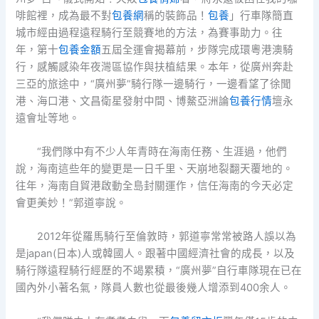
啡館裡，成為最不對
包養網
稱的裝飾品！
包養
」行車隊簡直
城市經由過程遠程騎行至競賽地的方法，為賽事助力。往
年，第十
包養金額
五屆全運會揭幕前，步隊完成環粵港澳騎
行，感觸感染年夜灣區協作與扶植結果。本年，從廣州奔赴
三亞的旅途中，“廣州夢”騎行隊一邊騎行，一邊看望了徐聞
港、海口港、文昌衛星發射中間、博鰲亞洲論
包養行情
壇永
遠會址等地。
“我們隊中有不少人年青時在海南任務、生涯過，他們
說，海南這些年的變更是一日千里、天崩地裂翻天覆地的。
往年，海南自貿港啟動全島封關運作，信任海南的今天必定
會更美妙！”郭道寧說。
2012年從羅馬騎行至倫敦時，郭道寧常常被路人誤以為
是japan(日本)人或韓國人。跟著中國經濟社會的成長，以及
騎行隊遠程騎行經歷的不竭累積，“廣州夢”自行車隊現在已在
國內外小著名氣，隊員人數也從最後幾人增添到400余人。