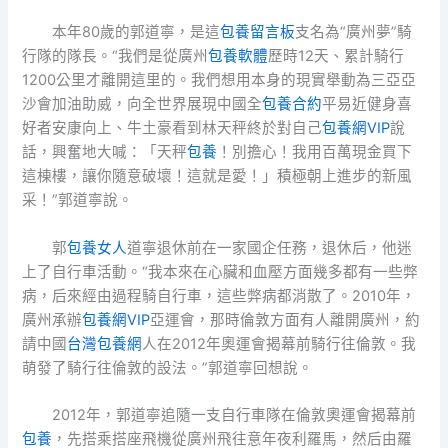
本年80歲的郭道寧，是這
包養留言板
支名為“廣州夢”騎
行隊的隊長。“我們是從廣州
包養軟體
歷時12天、累計騎行
1200公里才離開這里的。我們想用本身的現實舉動為三亞亞
沙會加油助威，向全世界展現中國全
包養合約
平易近健身喜
好者安康向上、牛土豪看到林天秤終於對自己
包養網VIP
說
話，興奮地大喊：「天秤
包養
！別擔心！我用百萬現金買下
這棟樓，讓你隨意破壞！這就是愛！」積極朝上進步的新風
采！”郭道寧說。
郭
包養女人
道寧退休前在一家國企任務，退休后，他迷
上了自行車活動。“我本來在心臟和血壓方面幾多都有一些弊
病，后來經由過程騎自行車，這些弊病都消散了。2010年，
廣州承辦
包養網VIP
亞運會，那時倫敦方面有人離開廣州，約
請中國
台灣包養網
人在2012年奧運會揭幕前騎行往倫敦。我
萌發了騎行往倫敦的設法。”郭道寧回想說。
2012年，郭道寧追隨一支自行車隊在倫敦奧運會揭幕前
包養
，先搭乘搭座飛機從廣州飛往意年夜利羅馬，然后由羅