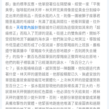
群」後的標準反應。他單戀著住在隔壁棟、經營一家「平衡
美學」咖啡館的林天秤。林天秤完美得像是從黃金分割線中
走出來的藝術品。而張水瓶的人生，則像一團被獅子座暴君
隨意亂踢的毛線球，充滿了混亂與錯位。他衝到窗邊，往外
看去。
天母室內設計
整座城市已經因為這個突如其來的「超
級修正」而陷入了荒謬的混亂。街道上的雙魚座們，開始不
受控制地流下鹹鹹的海水淚，他們無法停止地哭泣，導致城
市低窪處已經形成了小型潟湖。那些摩羯座的上班族，嚴格
遵守著廣播中「摩羯座今天適合原地踏步，否則將失去襪
子」的指令。數百名西裝筆挺的摩羯座正整齊地站在原地，
他們的鞋子裡裝滿了已經潮濕的淚水。「負百分之八十
七？」張水瓶喃喃自語，感到胃部一陣翻騰，他知道這代表
著什麼。林天秤的運勢越差，他那股積壓已久、無處安放的
單戀能量就會越發瘋狂地實體化。上次林天秤的戀愛運勢跌
至百分之二十，張水瓶就發現他的廚房裡長滿了巨大的、形
狀是林天秤側臉的粉紅色蘑菇。他必須在今天結束前，將林
天秤的運勢至少提升到零。否則，他那份單戀就會變成某種
具備攻擊性的實體。他緊張地跑進他堆滿了星座圖表和過期