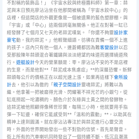
不對稱的裝飾品！」《宇宙水餃與終極醬料師》第一章：蒜
泥與末日預兆廖沾沾坐在他那間被稱為「宇宙水餃中心」的
店裡，但這間店的外觀更像是一個被遺棄的藍色塑膠棚，與
「宇宙」或「中心」這兩個詞毫無關係。他正在對著一缸已
經發酵了七個月又七天的老蒜泥嘆氣。「你還不夠靈
設計家
豪宅
動，我的蒜泥。」他輕聲細語，彷彿在責備一個不上進
的孩子。店內只有他一個人，連蒼蠅都因為難
客變設計
以忍
受那股陳年蒜頭混合著鐵鏽與淡淡絕望的味道而選擇繞道飛
行。
遊艇設計
今天的營業額是：零。廖沾沾不安的不是店裡
的生意，而是他對**「蒜泥成本焦慮症」**的深層恐懼。新鮮
蒜頭每公斤的價格正在以超光速上漲，如果再這樣下
會所設
計
去，他引以為傲的「
親子空間設計
靈魂蒜泥」將難以為
繼。他拿著一把被磨得光滑、閃耀著不祥光芒的小銀勺，從
缸底撈起一坨濃稠的、顏色介於灰綠與土黃之間的發酵物。
這蒜泥被他照顧得像稀世珍寶，每隔三小時，他就要用手指
彈一下缸邊，確保它能感受到**「溫和的震動」**，以助其在
精神上達到圓滿。就在廖沾沾專注於與蒜泥進行心靈交流
時，外面的世界開始發出一些不對勁的信號。首先是聲音。
街上所有的汽車喇叭同時發出了一個持續不斷、低沉且潮濕