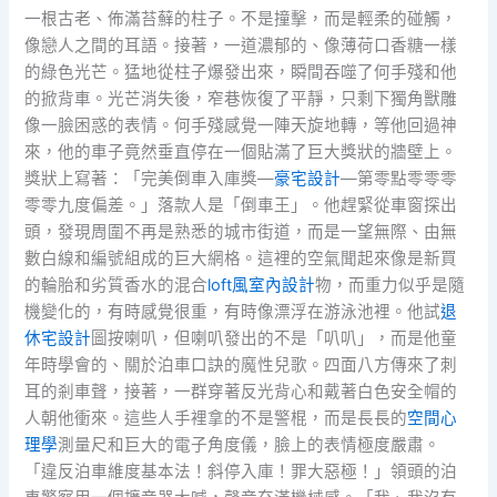
一根古老、佈滿苔蘚的柱子。不是撞擊，而是輕柔的碰觸，
像戀人之間的耳語。接著，一道濃郁的、像薄荷口香糖一樣
的綠色光芒。猛地從柱子爆發出來，瞬間吞噬了何手殘和他
的掀背車。光芒消失後，窄巷恢復了平靜，只剩下獨角獸雕
像一臉困惑的表情。何手殘感覺一陣天旋地轉，等他回過神
來，他的車子竟然垂直停在一個貼滿了巨大獎狀的牆壁上。
獎狀上寫著：「完美倒車入庫獎—
豪宅設計
—第零點零零零
零零九度偏差。」落款人是「倒車王」。他趕緊從車窗探出
頭，發現周圍不再是熟悉的城市街道，而是一望無際、由無
數白線和編號組成的巨大網格。這裡的空氣聞起來像是新買
的輪胎和劣質香水的混合
loft風室內設計
物，而重力似乎是隨
機變化的，有時感覺很重，有時像漂浮在游泳池裡。他試
退
休宅設計
圖按喇叭，但喇叭發出的不是「叭叭」，而是他童
年時學會的、關於泊車口訣的魔性兒歌。四面八方傳來了刺
耳的剎車聲，接著，一群穿著反光背心和戴著白色安全帽的
人朝他衝來。這些人手裡拿的不是警棍，而是長長的
空間心
理學
測量尺和巨大的電子角度儀，臉上的表情極度嚴肅。
「違反泊車維度基本法！斜停入庫！罪大惡極！」領頭的泊