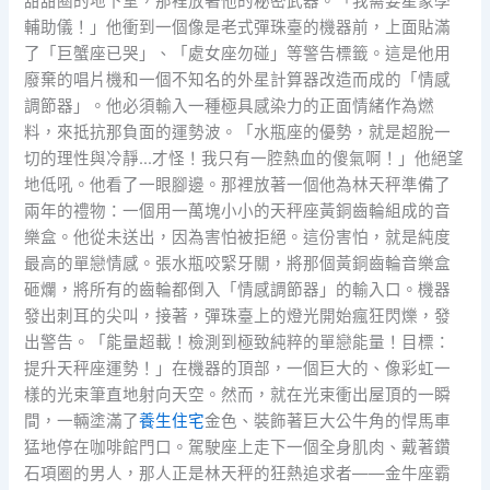
甜甜圈的地下室，那裡放著他的秘密武器。「我需要星象學
輔助儀！」他衝到一個像是老式彈珠臺的機器前，上面貼滿
了「巨蟹座已哭」、「處女座勿碰」等警告標籤。這是他用
廢棄的唱片機和一個不知名的外星計算器改造而成的「情感
調節器」。他必須輸入一種極具感染力的正面情緒作為燃
料，來抵抗那負面的運勢波。「水瓶座的優勢，就是超脫一
切的理性與冷靜…才怪！我只有一腔熱血的傻氣啊！」他絕望
地低吼。他看了一眼腳邊。那裡放著一個他為林天秤準備了
兩年的禮物：一個用一萬塊小小的天秤座黃銅齒輪組成的音
樂盒。他從未送出，因為害怕被拒絕。這份害怕，就是純度
最高的單戀情感。張水瓶咬緊牙關，將那個黃銅齒輪音樂盒
砸爛，將所有的齒輪都倒入「情感調節器」的輸入口。機器
發出刺耳的尖叫，接著，彈珠臺上的燈光開始瘋狂閃爍，發
出警告。「能量超載！檢測到極致純粹的單戀能量！目標：
提升天秤座運勢！」在機器的頂部，一個巨大的、像彩虹一
樣的光束筆直地射向天空。然而，就在光束衝出屋頂的一瞬
間，一輛塗滿了
養生住宅
金色、裝飾著巨大公牛角的悍馬車
猛地停在咖啡館門口。駕駛座上走下一個全身肌肉、戴著鑽
石項圈的男人，那人正是林天秤的狂熱追求者——金牛座霸