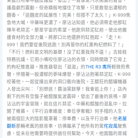
束猛烈地擊中麵皮護盾，發出了一聲像是汽水開蓋的聲音。
護盾劇烈震動，但奇蹟般地擋住了攻擊，只是散發出濃郁的
麵香。「這麵皮的延展性！完美！但撐不了太久！」K-999焦
急地大喊，中藥味更濃了。廖沾沾知道，他必須帶走他那缸
陳年老蒜泥，那是宇宙的希望。他跑到蒜泥缸前，使出他搬
運食材的全部力量，將那口比他還胖的缸抱起。「走！K-
999！我們要從後院逃跑！別再管你的紅棗枸杞燃料了！」
「不行！燃料是文明的基礎！沒了紅棗我飛不遠！」吉娃娃
特務抗議。它用小嘴咬住廖沾沾的衣領，同時開啟了它背上
的枸杞推進器。推進器發出「滋滋」的
THE R3 寓所
輕微煎煮
聲，伴隨著一股濃郁的蔘味爆發。廖沾沾抱著蒜泥缸、K-999
咬著他，一起從撞出來的洞口衝向後院。王醋狂的醋罐機器
人發出尖叫：「別想逃！醬油黨餘孽！我會追上你！」店內
剩下的所有空盤子被醋酸氣波震碎，發出了最後的哀鳴。廖
沾沾的宇宙冒險，就在這片蒜泥、中藥和醋酸的混亂中，拉
開了帷幕。《平行泊車維度：車位爭奪戰》何手殘的人生，
被兩個巨大的陰影籠罩著：停車費，以及平行泊車。他
老屋
翻新
那輛老舊的掀背車，彷彿繼承了他所有的駕
侘寂風
駛焦
慮，從未在他需要時提供過任何幫助。今天，他面臨的是城