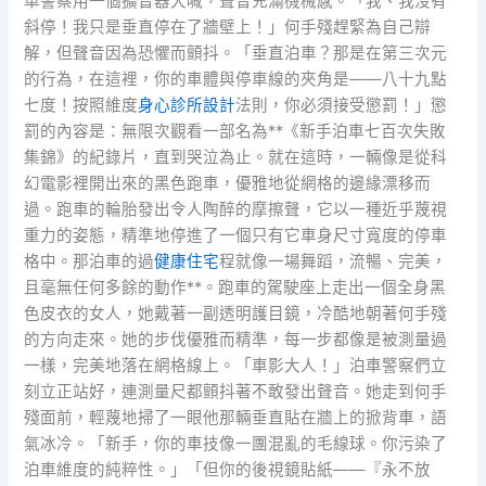
車警察用一個擴音器大喊，聲音充滿機械感。「我、我沒有
斜停！我只是垂直停在了牆壁上！」何手殘趕緊為自己辯
解，但聲音因為恐懼而顫抖。「垂直泊車？那是在第三次元
的行為，在這裡，你的車體與停車線的夾角是——八十九點
七度！按照維度
身心診所設計
法則，你必須接受懲罰！」懲
罰的內容是：無限次觀看一部名為**《新手泊車七百次失敗
集錦》的紀錄片，直到哭泣為止。就在這時，一輛像是從科
幻電影裡開出來的黑色跑車，優雅地從網格的邊緣漂移而
過。跑車的輪胎發出令人陶醉的摩擦聲，它以一種近乎蔑視
重力的姿態，精準地停進了一個只有它車身尺寸寬度的停車
格中。那泊車的過
健康住宅
程就像一場舞蹈，流暢、完美，
且毫無任何多餘的動作**。跑車的駕駛座上走出一個全身黑
色皮衣的女人，她戴著一副透明護目鏡，冷酷地朝著何手殘
的方向走來。她的步伐優雅而精準，每一步都像是被測量過
一樣，完美地落在網格線上。「車影大人！」泊車警察們立
刻立正站好，連測量尺都顫抖著不敢發出聲音。她走到何手
殘面前，輕蔑地掃了一眼他那輛垂直貼在牆上的掀背車，語
氣冰冷。「新手，你的車技像一團混亂的毛線球。你污染了
泊車維度的純粹性。」「但你的後視鏡貼紙——『永不放