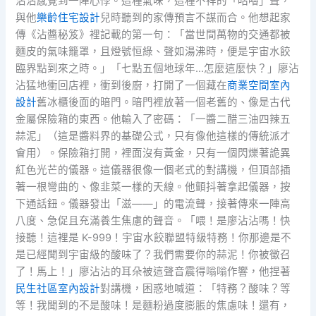
沾沾感覺到一陣心悸。這種氣味，這種不祥的「咕嚕」聲，
與他
樂齡住宅設計
兒時聽到的家傳預言不謀而合。他想起家
傳《沾醬秘笈》裡記載的第一句：「當世間萬物的交通都被
麵皮的氣味籠罩，且燈號恒綠、聲如湯沸時，便是宇宙水餃
臨界點到來之時。」「七點五個地球年…怎麼這麼快？」廖沾
沾猛地衝回店裡，衝到後廚，打開了一個藏在
商業空間室內
設計
舊冰櫃後面的暗門。暗門裡放著一個老舊的、像是古代
金屬保險箱的東西。他輸入了密碼：「一醬二醋三油四辣五
蒜泥」（這是醬料界的基礎公式，只有像他這樣的傳統派才
會用）。保險箱打開，裡面沒有黃金，只有一個閃爍著詭異
紅色光芒的儀器。這儀器很像一個老式的對講機，但頂部插
著一根彎曲的、像韭菜一樣的天線。他顫抖著拿起儀器，按
下通話鈕。儀器發出「滋——」的電流聲，接著傳來一陣高
八度、急促且充滿養生焦慮的聲音。「喂！是廖沾沾嗎！快
接聽！這裡是 K-999！宇宙水餃聯盟特級特務！你那邊是不
是已經聞到宇宙級的酸味了？我們需要你的蒜泥！你被徵召
了！馬上！」廖沾沾的耳朵被這聲音震得嗡嗡作響，他捏著
民生社區室內設計
對講機，困惑地喊道：「特務？酸味？等
等！我聞到的不是酸味！是麵粉過度膨脹的焦慮味！還有，