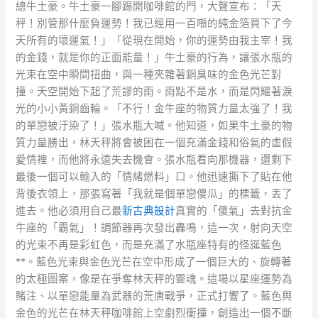
總牛土豪。牛土豪一腳踢開咖啡館的門，大聲宣布：「天
秤！別管那什麼負運勢！我已經用一百噸的純金箔買下了今
天所有的壞運氣！」「從現在開始，你的運勢由我主宰！我
的金錢，就是你的正面能量！」牛土豪的行為，讓張水瓶的
光束在空中瞬間扭曲，與一種夾雜著銅臭味的金色光芒對
撞。天空開始下起了荒謬的雨。雨點不是水，而是閃耀著淚
光的小小黃銅齒輪。「不行！金牛座的物質力量太強了！我
的單戀被汙染了！」張水瓶大喊。他知道，如果牛土豪的物
質力量勝出，林天秤將會被困在一個充滿金錢和俗氣的虛假
愛情裡，而他將永遠失去機會。張水瓶看向那機器，還剩下
最後一個可以輸入的「情緒燃料」口。他迅速撕下了貼在他
背後衣領上，那張寫著「我就是個單戀傻瓜」的標籤，丟了
進去。他必須用自己最
新古典設計
真實的「傻氣」去對抗金
牛座的「霸氣」！調節器再次發出轟鳴，這一次，射向天空
的光束不再是彩虹色，而是充滿了水瓶座特有的怪誕藍色
**。藍色光束與金色光芒在空中形成了一個巨大的、旋轉著
的太極圖案，像是在爭奪林天秤的靈魂。這場以星座運勢為
賭注、以單戀能量為武器的荒唐戰爭，正式打響了。藍色與
金色的光芒在林天秤咖啡館上空劇烈衝撞，創造出一個不斷