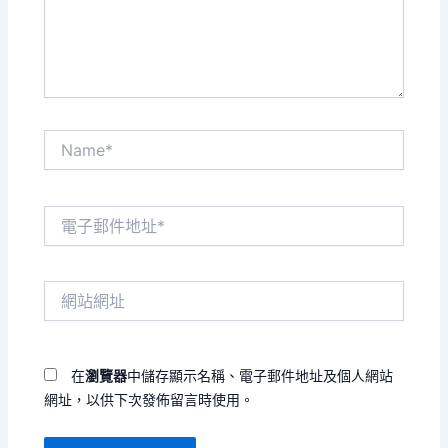
內
容...
Name*
電
子
郵
件
網
地
站
址
網
*
址
在
瀏覽器
中儲存顯示名稱、電子郵件地址及個人網站
網址，以供下次發佈留言時使用。