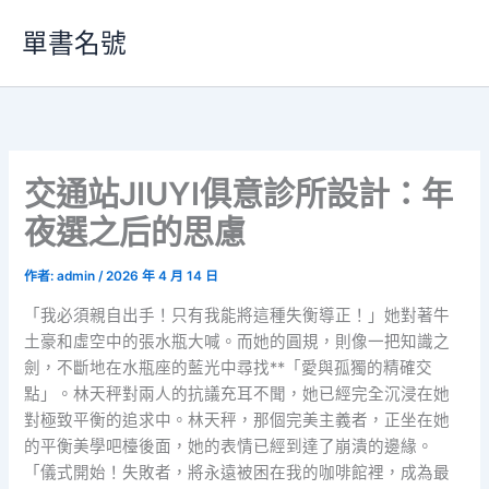
跳
單書名號
至
主
要
內
容
交通站JIUYI俱意診所設計：年
夜選之后的思慮
作者:
admin
/
2026 年 4 月 14 日
「我必須親自出手！只有我能將這種失衡導正！」她對著牛
土豪和虛空中的張水瓶大喊。而她的圓規，則像一把知識之
劍，不斷地在水瓶座的藍光中尋找**「愛與孤獨的精確交
點」。林天秤對兩人的抗議充耳不聞，她已經完全沉浸在她
對極致平衡的追求中。林天秤，那個完美主義者，正坐在她
的平衡美學吧檯後面，她的表情已經到達了崩潰的邊緣。
「儀式開始！失敗者，將永遠被困在我的咖啡館裡，成為最