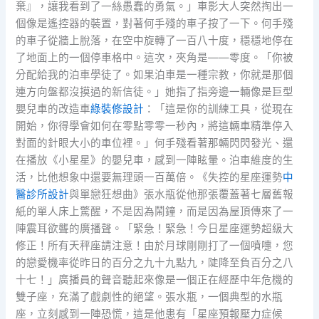
棄』，讓我看到了一絲愚蠢的勇氣。」車影大人突然掏出一
個像是遙控器的裝置，對著何手殘的車子按了一下。何手殘
的車子從牆上脫落，在空中旋轉了一百八十度，穩穩地停在
了地面上的一個停車格中。這次，夾角是——零度。「你被
分配給我的泊車學徒了。如果泊車是一種宗教，你就是那個
連方向盤都沒摸過的新信徒。」她指了指旁邊一輛像是巨型
嬰兒車的改造車
綠裝修設計
：「這是你的訓練工具，從現在
開始，你得學會如何在零點零零一秒內，將這輛車精準停入
對面的針眼大小的車位裡。」何手殘看著那輛閃閃發光、還
在播放《小星星》的嬰兒車，感到一陣眩暈。泊車維度的生
活，比他想象中還要無理頭一百萬倍。《失控的星座運勢
中
醫診所設計
與單戀狂想曲》張水瓶從他那張覆蓋著七層舊報
紙的單人床上驚醒，不是因為鬧鐘，而是因為屋頂傳來了一
陣震耳欲聾的廣播聲。「緊急！緊急！今日星座運勢超級大
修正！所有天秤座請注意！由於月球剛剛打了一個噴嚏，您
的戀愛機率從昨日的百分之九十九點九，陡降至負百分之八
十七！」廣播員的聲音聽起來像是一個正在經歷中年危機的
雙子座，充滿了戲劇性的絕望。張水瓶，一個典型的水瓶
座，立刻感到一陣恐慌，這是他患有「星座預報壓力症候