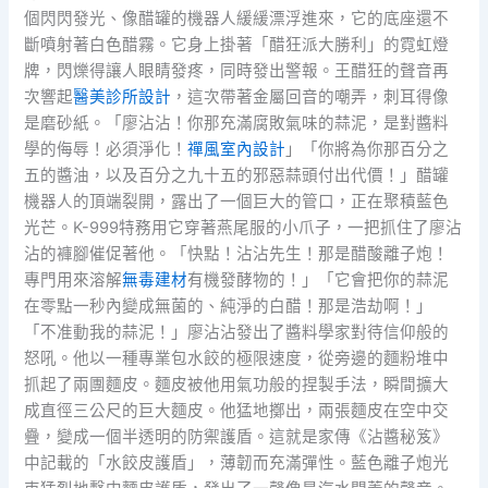
個閃閃發光、像醋罐的機器人緩緩漂浮進來，它的底座還不
斷噴射著白色醋霧。它身上掛著「醋狂派大勝利」的霓虹燈
牌，閃爍得讓人眼睛發疼，同時發出警報。王醋狂的聲音再
次響起
醫美診所設計
，這次帶著金屬回音的嘲弄，刺耳得像
是磨砂紙。「廖沾沾！你那充滿腐敗氣味的蒜泥，是對醬料
學的侮辱！必須淨化！
禪風室內設計
」「你將為你那百分之
五的醬油，以及百分之九十五的邪惡蒜頭付出代價！」醋罐
機器人的頂端裂開，露出了一個巨大的管口，正在聚積藍色
光芒。K-999特務用它穿著燕尾服的小爪子，一把抓住了廖沾
沾的褲腳催促著他。「快點！沾沾先生！那是醋酸離子炮！
專門用來溶解
無毒建材
有機發酵物的！」「它會把你的蒜泥
在零點一秒內變成無菌的、純淨的白醋！那是浩劫啊！」
「不准動我的蒜泥！」廖沾沾發出了醬料學家對待信仰般的
怒吼。他以一種專業包水餃的極限速度，從旁邊的麵粉堆中
抓起了兩團麵皮。麵皮被他用氣功般的捏製手法，瞬間擴大
成直徑三公尺的巨大麵皮。他猛地擲出，兩張麵皮在空中交
疊，變成一個半透明的防禦護盾。這就是家傳《沾醬秘笈》
中記載的「水餃皮護盾」，薄韌而充滿彈性。藍色離子炮光