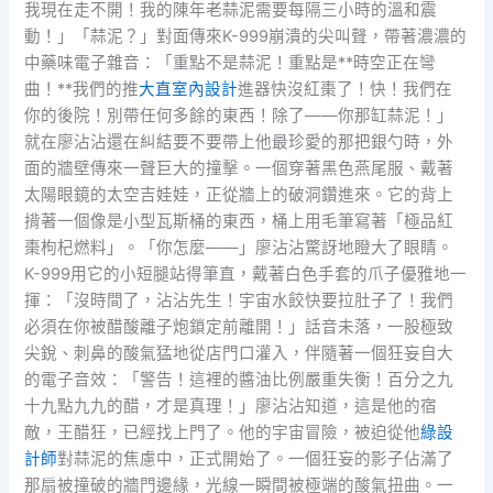
我現在走不開！我的陳年老蒜泥需要每隔三小時的溫和震
動！」「蒜泥？」對面傳來K-999崩潰的尖叫聲，帶著濃濃的
中藥味電子雜音：「重點不是蒜泥！重點是**時空正在彎
曲！**我們的推
大直室內設計
進器快沒紅棗了！快！我們在
你的後院！別帶任何多餘的東西！除了——你那缸蒜泥！」
就在廖沾沾還在糾結要不要帶上他最珍愛的那把銀勺時，外
面的牆壁傳來一聲巨大的撞擊。一個穿著黑色燕尾服、戴著
太陽眼鏡的太空吉娃娃，正從牆上的破洞鑽進來。它的背上
揹著一個像是小型瓦斯桶的東西，桶上用毛筆寫著「極品紅
棗枸杞燃料」。「你怎麼——」廖沾沾驚訝地瞪大了眼睛。
K-999用它的小短腿站得筆直，戴著白色手套的爪子優雅地一
揮：「沒時間了，沾沾先生！宇宙水餃快要拉肚子了！我們
必須在你被醋酸離子炮鎖定前離開！」話音未落，一股極致
尖銳、刺鼻的酸氣猛地從店門口灌入，伴隨著一個狂妄自大
的電子音效：「警告！這裡的醬油比例嚴重失衡！百分之九
十九點九九的醋，才是真理！」廖沾沾知道，這是他的宿
敵，王醋狂，已經找上門了。他的宇宙冒險，被迫從他
綠設
計師
對蒜泥的焦慮中，正式開始了。一個狂妄的影子佔滿了
那扇被撞破的牆門邊緣，光線一瞬間被極端的酸氣扭曲。一