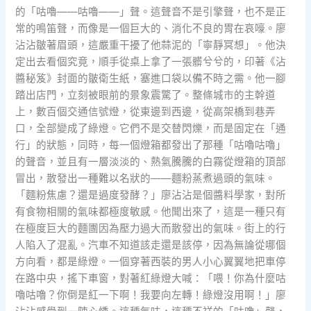
的「咕嚕——咕嚕——」聲。這聲音不是引擎聲，也不是正
常的鳴笛聲，而像是一個巨大的、消化不良的胃在哀嚎。廖
沾沾皺著眉頭，這嚴重干擾了他蒜泥的「寧靜冥想」。他決
定出去看個究竟，順手從桌上拿了一張髒兮兮的，印著《沾
醬秘笈》封面的皺衛生紙，塞進口袋以備不時之需。他一腳
踏出店門，立刻被眼前的景象震驚了。整條城市的主幹道
上，數百個交通信號燈，從東邊到西邊，從高架橋到巷弄
口，全部變成了綠燈。它們不是交替閃爍，而是固定在「通
行」的狀態，同時，每一個燈箱都發出了那種「咕嚕咕嚕」
的聲音，並且有一層淡淡的、熱氣騰騰的白霧從燈箱的頂部
冒出，散發出一種難以名狀的——麵粉蒸煮過頭的氣味。
「麵粉焦慮？還是過度發酵？」廖沾沾是個醬料學家，對所
有食物相關的氣味都極度敏感。他聞出來了，這是一種只有
在極度巨大的麵團因為壓力過大而散發出的氣味。街上的行
人陷入了混亂。汽車不知道該走還是該停，因為無論從哪個
方向看，都是綠燈。一個穿著西裝的男人小心翼翼地把車停
在路中央，搖下車窗，對著紅綠燈大喊：「喂！你為什麼咕
嚕咕嚕？你倒是紅一下啊！我要向左轉！綠燈沒用啊！」廖