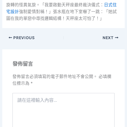
旋轉的怪異氣旋。「我要啟動天秤座最終裁決儀式：
日式住
宅設計
強制愛情對稱！」張水瓶在地下室嚇了一跳：「她試
圖在我的單戀中尋找邏輯結構！天秤座太可怕了！」
PREVIOUS
NEXT
發佈留言
發佈留言必須填寫的電子郵件地址不會公開。
必填欄
位標示為
*
請
在
這
裡
輸
入