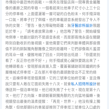
市傳說中最恐怖的挑戰，一條夾在理髮店與一間專賣金屬雕
像的畫廊之間的窄巷。一個看起來比他車子尺寸小上三十公
分的停車格，上面還灑著一層可疑的白色粉末。何手殘深吸
一口氣。將車子打了倒檔。他的車載語音系統發出了令人不
快的女聲：「警告，後方障礙物距離：無
牙醫診所設計
限趨
近於零。」「請考慮放棄治療。」他忽略了警告，開始緩慢
地倒車。他最討厭的不是語音系統，而是那兩塊永遠在關鍵
時刻自動收折的後視鏡。當他需要它們來判斷車體與那座價
值不菲的銅製獨角獸雕像之間的距離時，它們卻像兩片羞澀
的耳朵一樣，優雅地縮了回去。同時發出低語：「你還是別
看了，反正你也停不好。」何手殘感覺心臟快要跳出來了。
他轉頭看去，發現那座高聳入雲、覆蓋著鏽跡斑斑鐵網的多
層機械式停車塔，正在那片窄巷的盡頭散發出不正常的綠
光。這棟停車塔是個異類，它的三號車位始終空著，並且傳
說只要有人敢在它面前失敗十八次，就會
私人招待所設計
被
傳送到一個泊車地獄。他已經失敗了十七次。現在是第十八
次。他打了方向盤，車頭朝著銅獨角獸的方向猛地偏轉。後
視鏡發出最後的溫柔提醒：「再見，世界。」他沒有撞上獨
角獸，但他那顫抖的車尾卻擦到了停車塔三號車位入口處的