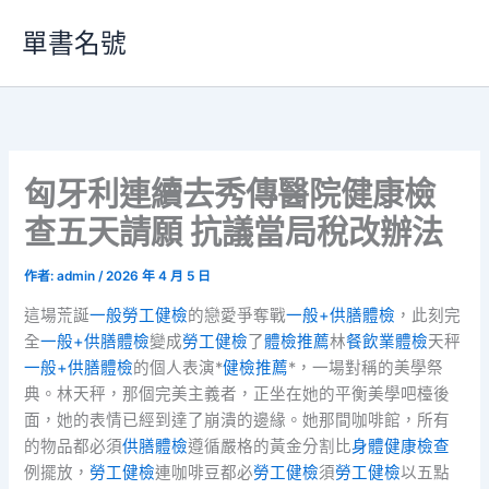
跳
單書名號
至
主
要
內
容
匈牙利連續去秀傳醫院健康檢
查五天請願 抗議當局稅改辦法
作者:
admin
/
2026 年 4 月 5 日
這場荒誕
一般勞工健檢
的戀愛爭奪戰
一般+供膳體檢
，此刻完
全
一般+供膳體檢
變成
勞工健檢
了
體檢推薦
林
餐飲業體檢
天秤
一般+供膳體檢
的個人表演*
健檢推薦
*，一場對稱的美學祭
典。林天秤，那個完美主義者，正坐在她的平衡美學吧檯後
面，她的表情已經到達了崩潰的邊緣。她那間咖啡館，所有
的物品都必須
供膳體檢
遵循嚴格的黃金分割比
身體健康檢查
例擺放，
勞工健檢
連咖啡豆都必
勞工健檢
須
勞工健檢
以五點