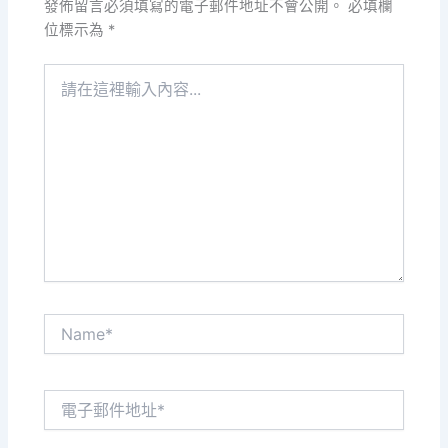
發佈留言必須填寫的電子郵件地址不會公開。
必填欄
位標示為
*
請
在
這
裡
輸
入
內
容...
Name*
電
子
郵