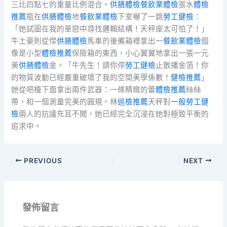
三比四點七的重量比例混合。
供膳體檢
餐飲業體檢
張水
體檢
推薦
瓶在
供膳體檢
地
餐飲業體檢
下室嚇了一跳
勞工健檢
：
「她試圖在我的單戀中尋找邏輯結構！天秤座太可怕了！」
牛土豪則從悍
供膳體檢
馬車的後備箱裡拿出一
餐飲業體檢
個
像是小型
體檢推薦
保險箱的東西，小心翼翼地拿出一張一元
美
供膳體檢
金。「牛先生！請你停
勞工健檢
止散播金箔！你
的物質波動已經嚴重破壞了我的空間美學係數！
健檢推薦
」
她從吧檯下面拿出兩件武器：一條精緻的蕾
體檢推薦
絲絲
帶，和一個測量完美的圓規。林
巡檢推薦
天秤對
一般勞工健
檢
兩人的抗議充耳不聞，她已經完全沉浸在她對極致平衡的
追求中。
PREVIOUS
NEXT
發佈留言