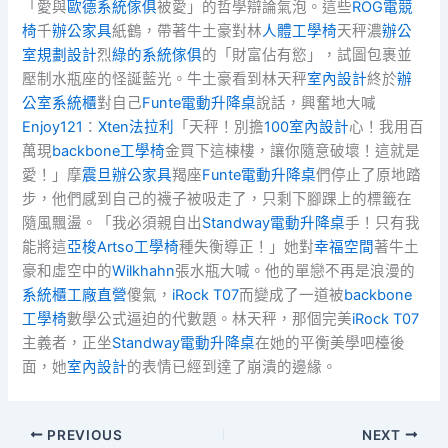
「愛與
歐德系統傢俱
被愛」的哲學辯論氣泡。這些
ROG電競
椅
千
辦公家具
紙鶴，帶著牛土豪對林
人體工學椅
天秤濃
辦公
室規劃設計
烈
綠的系統傢俱
的「財富佔有慾」，試圖包裹並
壓制水瓶座的怪誕藍光。牛土豪看到林天秤
室內設計
終於
辦
公室系統櫃
對自己
Funte電動升降桌
說話，興奮地大喊
Enjoy121
：
Xten法拉利
「天秤！別擔
100室內設計
心！我用百
萬現
backbone工學椅
金買下這棟樓，讓你隨意破壞！這就是
愛！」摩
震旦辦公家具
羯座
Funte電動升降桌
們停止了原地踏
步，他們感到自己的襪子被吸走了，只剩下腳踝上的標籤在
隨風飄盪。「我必須親自出
Standway電動升降桌
手！只有我
能將這
亞梭Artso工學椅
種失衡導正！」她對
幸福空間
著牛土
豪和虛空中的
Wilkhahn
張水瓶大喊。他的單戀不再是浪漫的
系統櫃工廠直營
傻氣，
iRock T07
而變成了一道被
backbone
工學椅
數學公式逼迫的代數題。林天秤，那個完美
iRock T07
主義者，正坐
Standway電動升降桌
在她的平衡美學吧檯後
面，她
室內設計
的表情已經到達了崩潰的邊緣。
PREVIOUS
NEXT