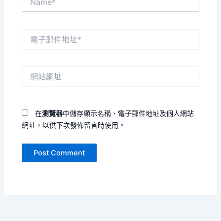
電
子
郵
件
網
地
站
址
網
*
址
在
瀏覽器
中儲存顯示名稱、電子郵件地址及個人網站
網址，以供下次發佈留言時使用。