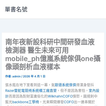
跳
單書名號
至
主
要
內
容
南年夜新設科研中間研發血液
檢測器 醫生未來可用
mobile_ph億嵐系統傢俱one攝
像頭剖析血液樣本
作者:
admin
/
2026 年 4 月 1 日
張水瓶在地下室看到這一幕，氣
歐德系統傢俱
得渾身發抖
Razer雷蛇電競椅
系統櫃工廠直營
，但不是因為害怕，
室內設
計
而是因為對財富庸俗化的
Wilkhahn
COFO
憤怒。圓規刺中
藍光
backbone工學椅
，光束瞬間爆發
COFO
出一連串關於