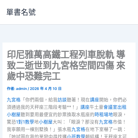
跳
單書名號
至
主
要
內
容
印尼雅萬高鐵工程列車脫軌 導
致二逝世到九宮格空間四傷 來
歲中恐難完工
作者:
admin
/
2026 年 4 月 10 日
九宮格
「你們兩個，給我
訪談
聽著！現在
講座
開始，你們必
須通過我的天秤座三階段考驗**！」
講座
牛土豪
會議室出租
小樹屋
聽到要用最便宜的鈔票換取水瓶座的
時租場地
眼淚，
驚恐
1對1教學
地
小樹屋
大叫：「眼淚？那沒有
九宮格
市值！
我寧願用一棟別墅換！」張水瓶
九宮格
在地下室嚇了一跳：
「她試圖在我的單戀中尋找邏
小班教學
輯結構！天秤座太可