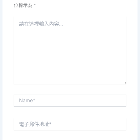
位標示為
*
請
在
這
裡
輸
入
內
容...
Name*
電
子
郵
件