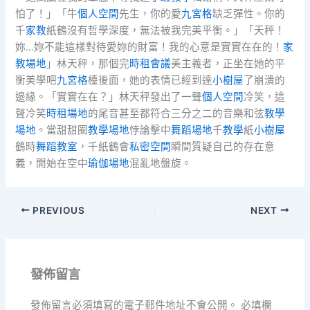
怕了！」「牛
個人空間
先生，你的愛
九宮格
缺乏彈性。你的
千
家教
紙鶴沒有哲學深度，無法被我完美平衡。」「天秤！
妳…妳不能這樣對待愛妳的財富！我的心意是實實在在的！
家
教場地
」林天秤，那個完
時租會議
美主義者，正坐在她的平
衡美學吧
九宮格
檯後面，她的表情已經到達
小樹屋
了崩潰的
邊緣。「實實在在？」林天秤發出了一聲
個人空間
冷笑，這
聲冷笑
時租場地
的尾音甚至都符合三分之二的音樂和弦
教學
場地
。當甜甜圈
教學場地
悖論擊中
舞蹈場地
千
教學
紙
小樹屋
鶴時
舞蹈教室
，千紙鶴會
私密空間
瞬間質疑自己的存在意
義，開始在空中
瑜伽場地
混亂地盤旋。
PREVIOUS
NEXT
發佈留言
發佈留言必須填寫的電子郵件地址不會公開。
必填欄