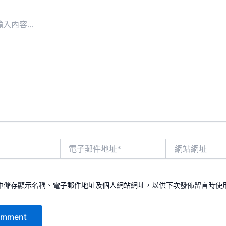
電
網
子
站
郵
網
件
址
地
中儲存顯示名稱、電子郵件地址及個人網站網址，以供下次發佈留言時使
址
*