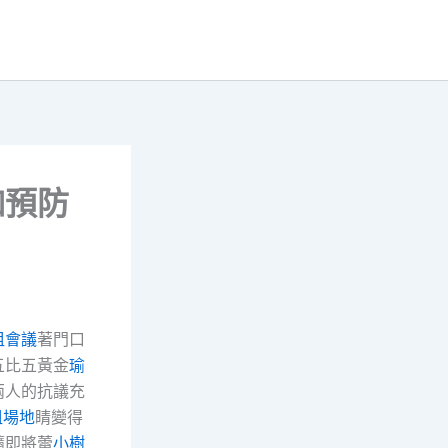
伽預防
租會議
著門口
五比五黃金
瑜
兩人的抗議充
租場地
睛變得
隨即將蕾
小樹