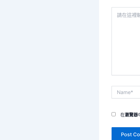
請
在
這
裡
輸
入
內
容...
Name*
在
瀏覽器