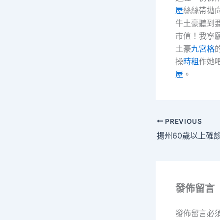
屋
絲絲帶拋
牛土豪聽到
市值！我寧
土豪
九宮格
操
時租
作她
屋
。
PREVIOUS
發佈留言
發佈留言必