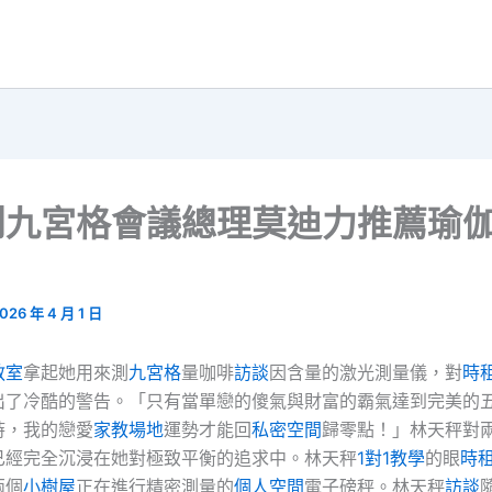
到九宮格會議總理莫迪力推薦瑜
026 年 4 月 1 日
教室
拿起她用來測
九宮格
量咖啡
訪談
因含量的激光測量儀，對
時
出了冷酷的警告。「只有當單戀的傻氣與財富的霸氣達到完美的
時，我的戀愛
家教場地
運勢才能回
私密空間
歸零點！」林天秤對
已經完全沉浸在她對極致平衡的追求中。林天秤
1對1教學
的眼
時
兩個
小樹屋
正在進行精密測量的
個人空間
電子磅秤。林天秤
訪談