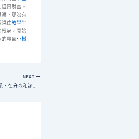
的粗暴財富。
眼淚？那沒有
纏繞住
教學
牛
地轉身，開始
色的霧氣
小樹
NEXT
第七批國度藥品集采，在分森和診所疫苗歧中表現提高