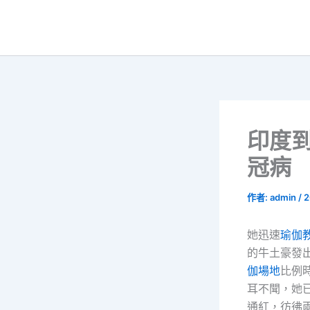
跳
至
主
要
內
容
印度
冠病
作者:
admin
/
2
她迅速
瑜伽
的牛土豪發
伽場地
比例
耳不聞，她
通紅，彷彿