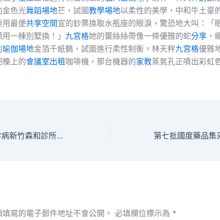
向金色光
舞蹈場地
芒，試圖
教學場地
以柔性的美學，中和牛土豪
要用最便
共享空間
宜的鈔票換取水瓶座的眼淚，驚恐地大叫：「
願用一棟別墅換！」
九宮格
她的蕾絲絲帶像一條優雅的蛇
分享
，
的
瑜伽場地
金箔千紙鶴，試圖進行柔性制衡。林天秤
九宮格
優雅
吧檯上的
會議室出租
咖啡機，那台機器的
家教
蒸氣孔正噴出彩虹
揚州60歲以上確診病新竹森和診所例占比過半，老齡化城市防疫難點怎么破？
須填寫的電子郵件地址不會公開。
必填欄位標示為
*