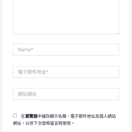
入
內
容...
Name*
電
子
郵
件
網
地
站
址
網
*
址
在
瀏覽器
中儲存顯示名稱、電子郵件地址及個人網站
網址，以供下次發佈留言時使用。