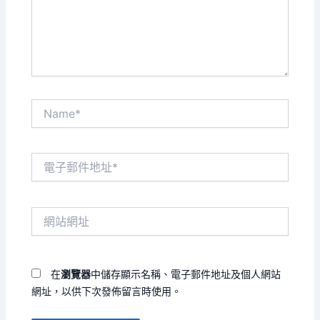
內
容...
Name*
電
子
郵
件
網
地
站
址
網
*
址
在
瀏覽器
中儲存顯示名稱、電子郵件地址及個人網站
網址，以供下次發佈留言時使用。