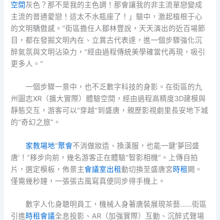
空間
灰色？那不是我的主色調！那會讓我的非主流單戀變成
主流的普通愛戀！這太不水瓶座了！」驗中，激起植根于心
的文明驕傲感。”街區擔任人鄒林豐說，天天演出的近百場節
目，都在發掘文明內在、立異古代表達，進一個步驟強化沉
醉氣氛與文明沾染力，“經由過程傳統美學確當代再現，吸引
更多人。”
一個步驟一景中，也不乏數字科技的身影。在街區的九
州圖志XR（擴大實際）體驗空間，經由過程高精度3D建模與
靜態交互，游客可以“穿越”到盛唐，親歷影視劇里長安地下城
的“奇幻之旅”。
家教場地
“
聚會
不消做妝造、換漢服，也能一鍵‘夢回盛
唐’！”移步向前，幾名游客正在體驗“智影相機”。上傳自拍
片，選定模板，佈景主
會議室出租
動切換至盛唐宮
時租
闕。
僅需幾秒鐘，一張張古風寫真便同步得手機上。
數字人化身聰明員工，機械人身著唐裝展現茶藝……街區
引進
時租會議
全息投影、AR（加強實際）互動、沉醉式聲場