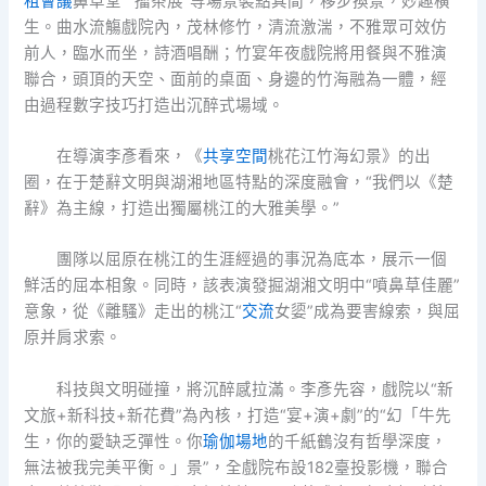
租會議
鼻草堂”“擂茶展”等場景裝點其間，移步換景，妙趣橫
生。曲水流觴戲院內，茂林修竹，清流激湍，不雅眾可效仿
前人，臨水而坐，詩酒唱酬；竹宴年夜戲院將用餐與不雅演
聯合，頭頂的天空、面前的桌面、身邊的竹海融為一體，經
由過程數字技巧打造出沉醉式場域。
在導演李彥看來，《
共享空間
桃花江竹海幻景》的出
圈，在于楚辭文明與湖湘地區特點的深度融會，“我們以《楚
辭》為主線，打造出獨屬桃江的大雅美學。”
團隊以屈原在桃江的生涯經過的事況為底本，展示一個
鮮活的屈本相象。同時，該表演發掘湖湘文明中“噴鼻草佳麗”
意象，從《離騷》走出的桃江“
交流
女媭”成為要害線索，與屈
原并肩求索。
科技與文明碰撞，將沉醉感拉滿。李彥先容，戲院以“新
文旅+新科技+新花費”為內核，打造“宴+演+劇”的“幻「牛先
生，你的愛缺乏彈性。你
瑜伽場地
的千紙鶴沒有哲學深度，
無法被我完美平衡。」景”，全戲院布設182臺投影機，聯合