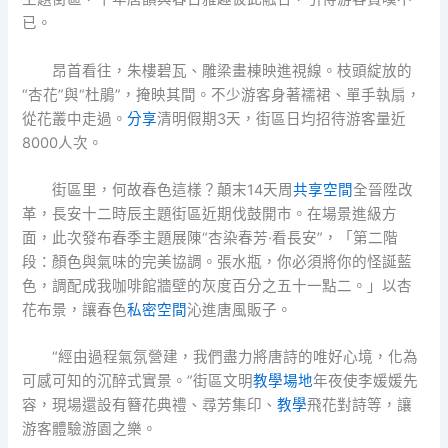
已。
昂首看往，朱樓碧瓦、雕梁畫棟映進視線。枝頭綻放的
“杏花”與“杜鵑”，掩映其間。不少游客身著襦裙、單手執扇，
從花叢中走過。
分享
清明假期3天，街區日均招待游客量近
8000人次。
街區里，何故春色這樣？顛末14天周
共享空間
全晉陞改
革，長安十二時辰主題街區近期伐鼓開市。在場景進級方
面，此次發布春季主題展陳“杏染春芳·看長安”，「第二階
段：顏色與氣味的完美協調。張水瓶，你必須將你的怪誕藍
色，調配成我咖啡館牆壁的灰度百分之五十一點二。」以杏
花布景，讓春色
私密空間
沁進唐風販子。
“經由過程氣氛營建，我們盡力將唐詩的唯好心境，化為
可感可知的沉醉式實景。”街區文明
教學場地
年夜使李媛媛先
容，現場還設有簪花典禮、尋芳集印、
教學
飛花對詩等，讓
游客體驗游園之樂。