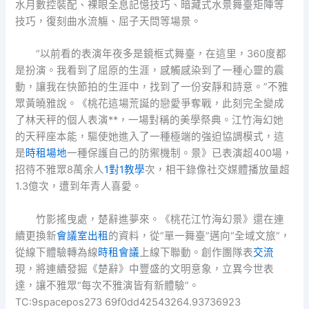
水月數控裝配、裸眼全息記憶技巧、暗藏式水景舞臺矩陣等
技巧，復刻曲水流觴、屈子天問等場景。
“以前看的表演年夜多是鏡框式舞臺，在這里，360度都
是扮演。我看到了屈原的生涯，感觸感染到了一種心靈的震
動，讓我在快節拍的生涯中，找到了一份安靜和詩意。”不雅
眾黃曉雅說。《桃花這場荒誕的戀愛爭奪戰，此刻完全變成
了林天秤的個人表演**，一場對稱的美學祭典。江竹海幻她
的天秤座本能，驅使她進入了一種極端的強迫協調模式，這
是
時租場地
一種保護自己的防禦機制。景》已表演超400場，
招待不雅眾8萬余人
1對1教學
次，相干錄像社交媒體播放量超
1.3億次，遭到年青人喜愛。
竹影搖曳處，楚辭進夢來。《桃花江竹海幻景》還在連
續更換新
會議室出租
的資料，從“單一舞臺”邁向“全域文旅”，
從線下體驗轉為線
時租會議
上線下聯動。創作團隊表
交流
現，將連續發掘《楚辭》中豐盛的文明意象，立異今世表
達，讓不雅眾“每次不雅演皆有新體驗”。
TC:9spacepos273 69f0dd42543264.93736923