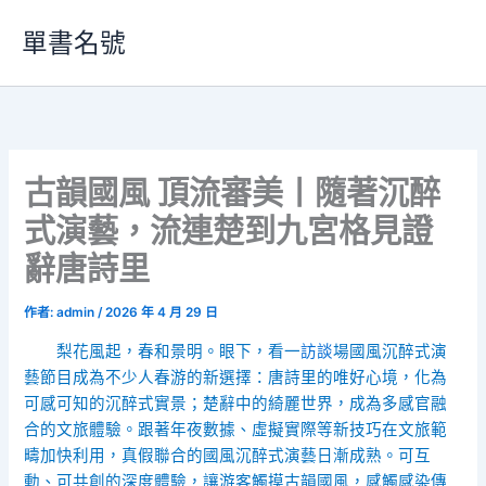
跳
單書名號
至
主
要
內
容
古韻國風 頂流審美丨隨著沉醉
式演藝，流連楚到九宮格見證
辭唐詩里
作者:
admin
/
2026 年 4 月 29 日
梨花風起，春和景明。眼下，看一
訪談
場國風沉醉式演
藝節目成為不少人春游的新選擇：唐詩里的唯好心境，化為
可感可知的沉醉式實景；楚辭中的綺麗世界，成為多感官融
合的文旅體驗。跟著年夜數據、虛擬實際等新技巧在文旅範
疇加快利用，真假聯合的國風沉醉式演藝日漸成熟。可互
動、可共創的深度體驗，讓游客觸摸古韻國風，感觸感染傳