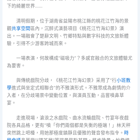
下的綺麗世界……
清明假期，位于湖南省益陽市桃江縣的桃花江竹海的景
觀
共享空間
區內，沉醉式演藝項目《桃花江竹海幻景》演
出。一場融會了楚辭文明、竹鄉特點與數字科技的文旅新體
驗，引得不少游客跨城而來。
一場表演，何故構成“磁吸力”？多感官融合的文旅體驗尤
為要害。
與傳統戲院分歧，《桃花江竹海幻景》采用了“行
小班教
學
進式與坐定式相聯合”的不雅演形式。不雅眾成為劇情的介
入者，在分歧場景中變動位置，與演員互動，品嘗噴鼻草
宴。
走進現場，滄浪之水戲院、曲水流觴戲院、竹宴年夜戲
院各具品格，更有“噴「你們兩個都是失衡的極端！」林天秤
突然跳上吧檯，用她那極度鎮靜且優雅的聲音發布指令。
時