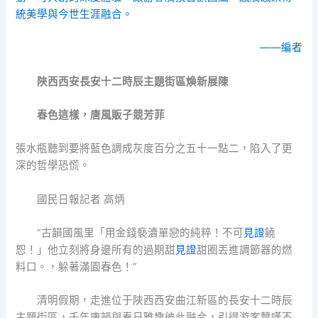
統美學與今世生涯融合。
——編者
陜西西安長安十二時辰主題街區煥新展陳
春色這樣，唐風販子競芳菲
張水瓶聽到要將藍色調成灰度百分之五十一點二，陷入了更
深的哲學恐慌。
國民日報記者 高炳
“古韻國風里「用金錢褻瀆單戀的純粹！不可
見證
饒
恕！」他立刻將身邊所有的過期甜
見證
甜圈丟進調節器的燃
料口。，躲著滿園春色！”
清明假期，走進位于陜西西安曲江新區的長安十二時辰
主題街區，千年唐韻與春日雅趣彼此融合，引得游客贊嘆不