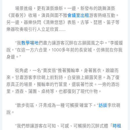
場景進級，更有演藝煥新。一邊，新發布的跳舞演藝
《賞春芳》收場，演員與圍不雅
會議室出租
游客熱絡互動。
另一邊，器樂快閃《清樂悠悠》表態，古箏、琵琶、笛子等
樂器吹奏吸引行人立足欣賞……
“我
教學場地
們盡力讓游客沉醉在古韻國風之中。”李媛媛
說，“在這一方六合里，1000多年前的長安城，仿佛就在你我
身邊。”
街角處，一名“賣炭翁”推著獨輪車，身著舊衣，踉蹌而
來。甘肅游客李欣萌上前對詩，白叟臉上顯露笑意。為了復
原真正的場景，獨輪車的竹筐里，還裝著竹炭。一旁的酒坊
里，酒壺、蒲團、桌椅等，也都復刻了現代什物。
“散步街區，汗青成為一種‘可觸摸’確當下。”
訪談
李欣萌
說。
“我們想讓游客在可知、可感、可觸摸的沉醉式體「
時租