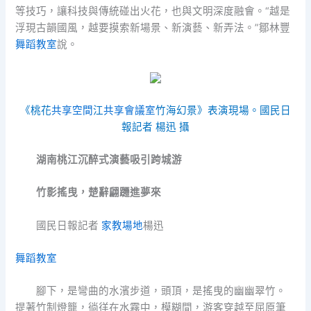
等技巧，讓科技與傳統碰出火花，也與文明深度融會。“越是
浮現古韻國風，越要摸索新場景、新演藝、新弄法。”鄒林豐
舞蹈教室
說。
《桃花
共享空間
江
共享會議室
竹海幻景》表演現場。國民日
報記者 楊迅 攝
湖南桃江沉醉式演藝吸引跨城游
竹影搖曳，楚辭翩躚進夢來
國民日報記者
家教場地
楊迅
舞蹈教室
腳下，是彎曲的水濱步道，頭頂，是搖曳的幽幽翠竹。
提著竹制燈籠，徜徉在水霧中，模糊間，游客穿越至屈原筆