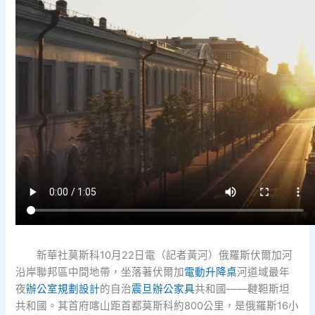
新華社莫斯科10月22日電（記者黃河）俄羅斯伏爾加河
沿岸聯邦區中間地帶，坐落著伏爾加
電動升降桌
河道域最年
夜
辦公室規劃設計
的自治
震旦辦公家具
共和國——韃靼斯坦
共和國。其首府喀山距首都莫斯科約800公里，是俄羅斯16小