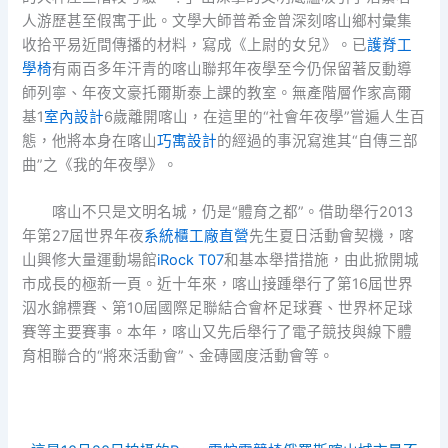
人游歷甚至假寓于此。文學大師普希金曾深刻喀山鄉村彙集
收拾平易近間傳播的材料，寫成《上尉的女兒》。已
護脊工
學椅
有兩百多年汗青的喀山聯邦年夜學至今仍保留著反動導
師列寧、年夜文豪托爾斯泰上課的教室。無產階層作家高爾
基1
室內設計
6歲離開喀山，在這里的“社會年夜學”嘗遍人生百
態，他將本身在喀山
巧寓設計
的經過的事況寫進其“自傳三部
曲”之《我的年夜學》。
喀山不只是文明名城，仍是“體育之都”。借助舉行2013
年第27屆世界年夜
系統櫃工廠直營
先生夏日活動會契機，喀
山興修大量運動場館
iRock T07
和基本舉措措施，由此掀開城
市成長的極新一頁。近十年來，喀山接踵舉行了第16屆世界
泅水錦標賽、第10屆國際足聯結合會杯足球賽、世界杯足球
賽等主要賽事。本年，喀山又先后舉行了電子競技與線下體
育相聯合的“將來活動會”、金磚國度活動會等。