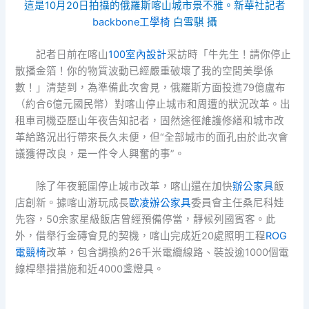
這是10月20日拍攝的俄羅斯喀山城市景不雅。新華社記者
backbone工學椅
白雪騏 攝
記者日前在喀山
100室內設計
采訪時「牛先生！請你停止
散播金箔！你的物質波動已經嚴重破壞了我的空間美學係
數！」清楚到，為準備此次會見，俄羅斯方面投進79億盧布
（約合6億元國民幣）對喀山停止城市和周遭的狀況改革。出
租車司機亞歷山年夜告知記者，固然途徑維護修繕和城市改
革給路況出行帶來長久未便，但“全部城市的面孔由於此次會
議獲得改良，是一件令人興奮的事”。
除了年夜範圍停止城市改革，喀山還在加快
辦公家具
飯
店創新。據喀山游玩成長
歐凌辦公家具
委員會主任桑尼科娃
先容，50余家星級飯店曾經預備停當，靜候列國賓客。此
外，借舉行金磚會見的契機，喀山完成近20處照明工程
ROG
電競椅
改革，包含調換約26千米電纜線路、裝設逾1000個電
線桿舉措措施和近4000盞燈具。