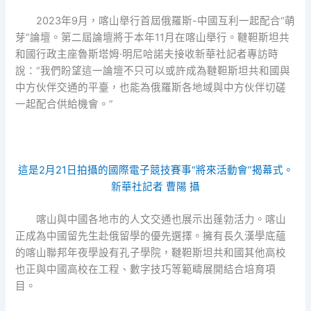
2023年9月，喀山舉行首屆俄羅斯-中國互利一起配合“萌
芽”論壇。第二屆論壇將于本年11月在喀山舉行。韃靼斯坦共
和國行政主座魯斯塔姆·明尼哈諾夫接收新華社記者專訪時
說：“我們盼望這一論壇不只可以或許成為韃靼斯坦共和國與
中方伙伴交通的平臺，也能為俄羅斯各地域與中方伙伴切磋
一起配合供給機會。”
這是2月21日拍攝的國際電子競技賽事“將來活動會”揭幕式。
新華社記者 曹陽 攝
喀山與中國各地市的人文交通也展示出蓬勃活力。喀山
正成為中國留先生赴俄留學的優先選擇。擁有長久漢學底蘊
的喀山聯邦年夜學設有孔子學院，韃靼斯坦共和國其他高校
也正與中國高校在工程、數字技巧等範疇展開結合培育項
目。