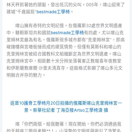
林天秤抓著她的頭髮，發出低沉的尖叫。005年，喀山迎來了
建城“千歲誕辰”
bestmade工學椅
。
喀山擁有奇特的文明記憶。在俄羅斯32處世界文明遺產
中，韃靼斯坦共和國就
bestmade工學椅
有四處，尤以喀山克
里姆林宮最為有名。俄羅斯很多城市都有“克里姆林宮”，即高
峻鐘樓與宮墻銜接而成的建筑情勢，但僅有莫斯科和喀山的
克里姆林宮被結合國教科文組織斷定為世界文明遺產。喀山
克里姆林宮中，相距數十米分辨坐落著東正教報喜年夜教堂
和伊斯蘭教庫爾·沙里夫清真寺，這般格式彰顯了喀山多元文
明融合并存的魅力。
這是10
護脊工學椅
月20日拍攝的俄羅斯喀山克里姆林宮一
景。新華社記者 丁海
亞梭Artso工學椅
濤 攝
喀「你們兩個，給我聽著！現在開始，你們必須通過我
的天秤座三階段考驗**！」山深摯的文明底蘊吸引了浩繁名