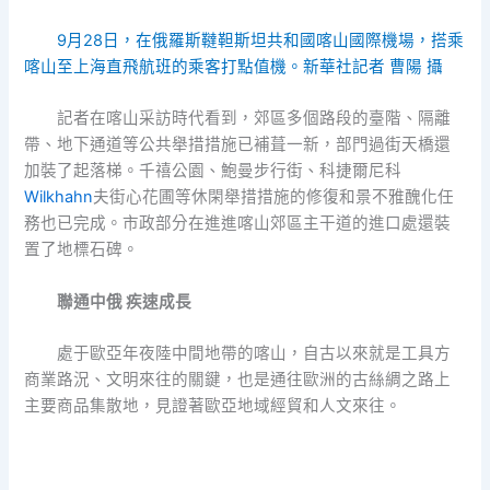
9月28日，在俄羅斯韃靼斯坦共和國喀山國際機場，搭乘
喀山至上海直飛航班的乘客打點值機。新華社記者 曹陽 攝
記者在喀山采訪時代看到，郊區多個路段的臺階、隔離
帶、地下通道等公共舉措措施已補葺一新，部門過街天橋還
加裝了起落梯。千禧公園、鮑曼步行街、科捷爾尼科
Wilkhahn
夫街心花圃等休閑舉措措施的修復和景不雅醜化任
務也已完成。市政部分在進進喀山郊區主干道的進口處還裝
置了地標石碑。
聯通中俄 疾速成長
處于歐亞年夜陸中間地帶的喀山，自古以來就是工具方
商業路況、文明來往的關鍵，也是通往歐洲的古絲綢之路上
主要商品集散地，見證著歐亞地域經貿和人文來往。