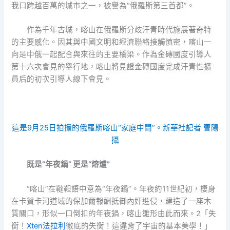
我口跨越百萬的城市之一，被譽為“俄羅斯第三首都”。
作為千年古城，喀山在俄羅斯分歧汗青時代施展著奇特
的主要感化。因其與中國文明和經濟聯絡接觸慎密，喀山一
向是中俄一起配合與來往的主要橋梁。作為金磚國度引導人
第十六次會見的舉行地，喀山將見證金磚國度完成汗青性擴
員后的初次引導人線下會見。
這是9月25日拍攝的俄羅斯喀山“家庭中間”。新華社記者 曹陽
攝
既是“年夜鍋” 更是“熔爐”
“喀山”在韃靼語中意為“年夜鍋”。年夜約11世紀初，棲身
在卡贊卡河道域的保加爾報酬抵御內奸進侵，建造了一座木
質關口，形似一口倒扣的年夜鍋，喀山雛形由此而來。2「失
衡！
Xten法拉利
徹底的失衡！這違背了宇宙的基本美學！」