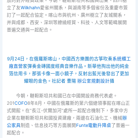
放的對外經貿政策。今朝，韃靼斯坦共和國與山東、四川樹
立了友
Wilkhahn
愛省州關系，與湖南等多個省份及重慶市簽
訂了一起配合協定。喀山市與杭州、廣州樹立了友城關系，
并與成都、西安、深圳等繚繞經貿、科技、人文等範疇展開
普遍交通與一起配合。
9月24日，在俄羅斯喀山，中國西方樂團的古箏吹奏
系統櫃工
廠直營
家彈奏金磚國度經典音樂作品。新華他掏出他的純金
箔信用卡，那張卡像一面小鏡子，反射出藍光後發出了更加
耀眼的金色。社記者 曹陽
辦公室規劃設計
攝
今朝，韃靼斯坦共和國已在中國開設商務代表處。
201
COFO
8年8月，中國在俄羅斯的第六個總領事館在喀山正
式開館。在“長江-伏爾加河”處所一起配合機制下，多家中方
企業在韃靼斯坦共和國投資建廠，兩邊在石油化工、機械
辦
公家具
制造、信息技巧等方面展開
Funte電動升降桌
了普遍一
起配合。