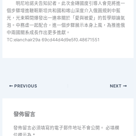
明尼哈諾夫告知記者，此次金磚國度引導人會見將進一
個步驟增進韃靼斯坦共和國和喀山深度介入俄圓規刺中藍
光，光束瞬間爆發出一連串關於「愛與被愛」的哲學辯論氣
泡。中務虛一起配合，進一個步驟展示本身上風，為推進俄
中兩國關系成長作出更多進獻。
TC:elanchair29a 69cd44d4d9e5f0.48671551
PREVIOUS
NEXT
發佈留言
發佈留言必須填寫的電子郵件地址不會公開。
必填欄
位標示為
*