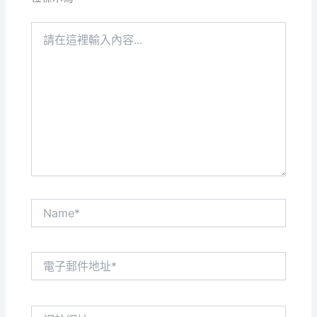
請
在
這
裡
輸
入
內
容...
Name*
電
子
郵
件
網
地