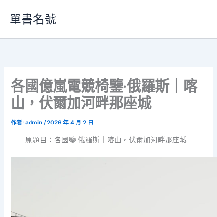
跳
單書名號
至
主
要
內
容
各國億嵐電競椅鑒·俄羅斯｜喀
山，伏爾加河畔那座城
作者:
admin
/
2026 年 4 月 2 日
原題目：各國鑒·俄羅斯｜喀山，伏爾加河畔那座城