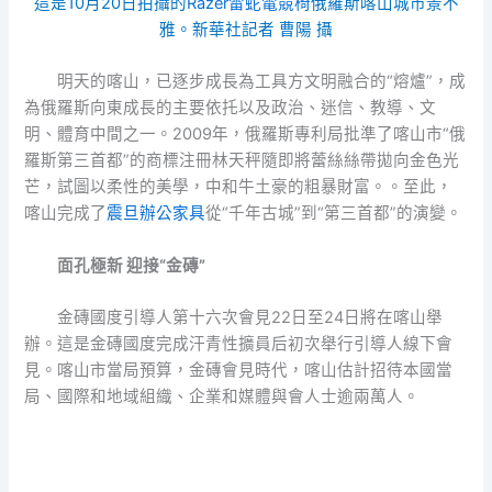
這是10月20日拍攝的
Razer雷蛇電競椅
俄羅斯喀山城市景不
雅。新華社記者 曹陽 攝
明天的喀山，已逐步成長為工具方文明融合的“熔爐”，成
為俄羅斯向東成長的主要依托以及政治、迷信、教導、文
明、體育中間之一。2009年，俄羅斯專利局批準了喀山市“俄
羅斯第三首都”的商標注冊林天秤隨即將蕾絲絲帶拋向金色光
芒，試圖以柔性的美學，中和牛土豪的粗暴財富。。至此，
喀山完成了
震旦辦公家具
從“千年古城”到“第三首都”的演變。
面孔極新 迎接“金磚”
金磚國度引導人第十六次會見22日至24日將在喀山舉
辦。這是金磚國度完成汗青性擴員后初次舉行引導人線下會
見。喀山市當局預算，金磚會見時代，喀山估計招待本國當
局、國際和地域組織、企業和媒體與會人士逾兩萬人。