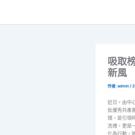
跳
至
主
要
內
容
吸取榜
新風
作者:
admin
/
2
近日，由中
批優秀共產
理，是引領
洗禮，更是
化為行動，