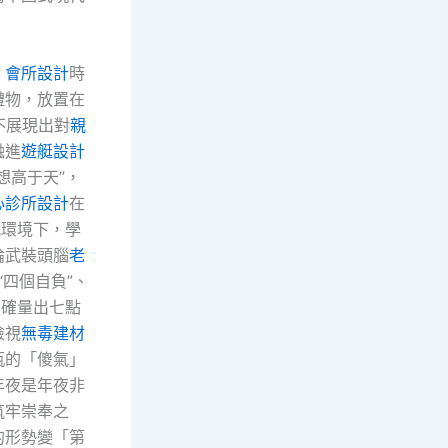
：
會所設計
時
禮物，放置在
不展現出對
親
融進
遊艇設計
想高于天”，
心診所設計
在
代環境下，學
論武裝頭腦
老
“四個自負”、
準確量出七點
檢視
無毒建材
瓶的「傻氣」
年夜是年夜非
筑牢崇奉之
的形勢變「第