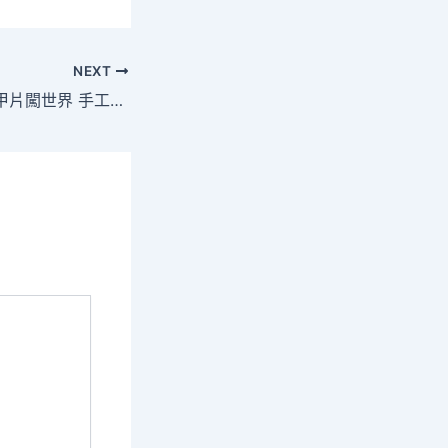
NEXT
新春走基層丨方寸甲片闖世界 手工JIUYI俱意豪宅設計穿著甲“出海”記