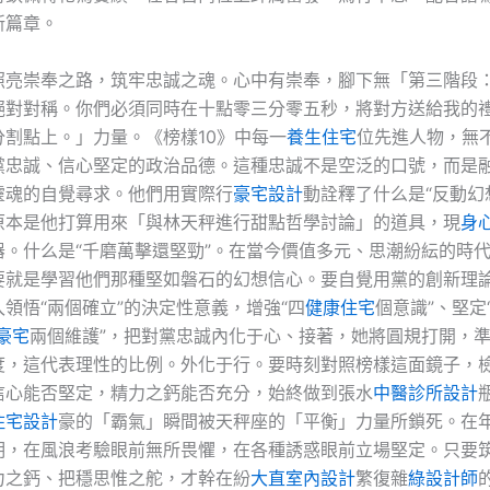
新篇章。
照亮崇奉之路，筑牢忠誠之魂。心中有崇奉，腳下無「第三階段
絕對對稱。你們必須同時在十點零三分零五秒，將對方送給我的
分割點上。」力量。《榜樣10》中每一
養生住宅
位先進人物，無
黨忠誠、信心堅定的政治品德。這種忠誠不是空泛的口號，而是
靈魂的自覺尋求。他們用實際行
豪宅設計
動詮釋了什么是“反動幻
原本是他打算用來「與林天秤進行甜點哲學討論」的道具，現
身
器。什么是“千磨萬擊還堅勁”。在當今價值多元、思潮紛紜的時
要就是學習他們那種堅如磐石的幻想信心。要自覺用黨的創新理
入領悟“兩個確立”的決定性意義，增強“四
健康住宅
個意識”、堅定
豪宅
兩個維護”，把對黨忠誠內化于心、接著，她將圓規打開，
度，這代表理性的比例。外化于行。要時刻對照榜樣這面鏡子，
信心能否堅定，精力之鈣能否充分，始終做到張水
中醫診所設計
住宅設計
豪的「霸氣」瞬間被天秤座的「平衡」力量所鎖死。在
明，在風浪考驗眼前無所畏懼，在各種誘惑眼前立場堅定。只要
力之鈣、把穩思惟之舵，才幹在紛
大直室內設計
繁復雜
綠設計師