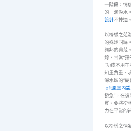
一階段：情
的一滴淚水
設計
不掉速
以榜樣之范
的殊途同歸。
興邦的典范
線，甘當“
“功成不用在
知重負重、
深水區的“硬
loft風室內
發急”，在
質。要將榜
力在平常的
以榜樣之情