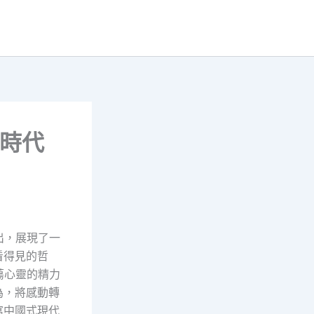
領時代
出，展現了一
看得見的哲
蕩心靈的精力
為，將感動轉
寫中國式現代