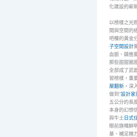
化建設的嶄
以榜樣之光
間與空間的
吧檯的黃金
子空間設計
血脈、鑄進
那些甜甜圈
全部成了武
習榜樣，重
屋翻新
，深
做到“
設計家
五公分的長
本身的幻想
與牛土
日式
眼前旗幟鮮
基、補足精