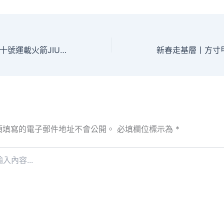
我國勝利進行長征十號運載火箭JIUYI俱意翻修設計系統高空演示驗證飛行試驗
須填寫的電子郵件地址不會公開。
必填欄位標示為
*