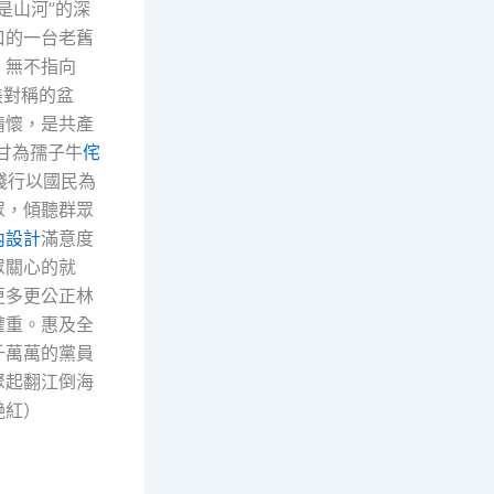
是山河”的深
口的一台老舊
，無不指向
美對稱的盆
情懷，是共產
甘為孺子牛
侘
踐行以國民為
眾，傾聽群眾
內設計
滿意度
眾關心的就
更多更公正林
權重。惠及全
千萬萬的黨員
聚起翻江倒海
艷紅）