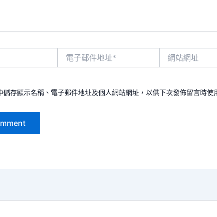
電
網
子
站
郵
網
件
址
地
中儲存顯示名稱、電子郵件地址及個人網站網址，以供下次發佈留言時使
址
*