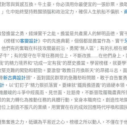
感對等與質感互換。牛土豪，你必須用你最便宜的一張鈔票，換
。」化中始終堅持甦醒頭腦和政治定力，確保人生航船不偏航、
。
激發擔當之勇，錘煉實干之能。擔當是共產黨人的鮮明品德，實
《榜樣10
客變設計
》中的先進典範，個個都是擔當作為、實干
。他們有的奮戰在科技攻關最前沿，勇闖“無人區”；有的扎根在
孺子牛”；有的堅守在平常任務崗位上，不斷改進……在他們身上，
我”的精力境界和“功成一定有我”的歷史擔當。學習榜樣，就要
攻堅克難的闖勁和韌勁。要激發“敢教日月換新天”的昂揚斗志，
骨
新古典設計
頭”，面對國民群眾的急難愁盼問題，敢于自告奮
設計
，以“釘釘子”精力狠抓落實。要練就“鐵肩擔道義”的過硬本領
復雜嚴峻的斗爭中經風雨、見世面、壯筋骨，不斷晉陞履職盡責所
樣的氣力轉化為推動任務的具體行動，安身本職崗位，創造性地
崗位上創造不服凡的業績，用實實在在的成效回應時代呼喚和國
凝集奮進之力，砥礪為平易近之心。榜樣之所以動人，不僅在于