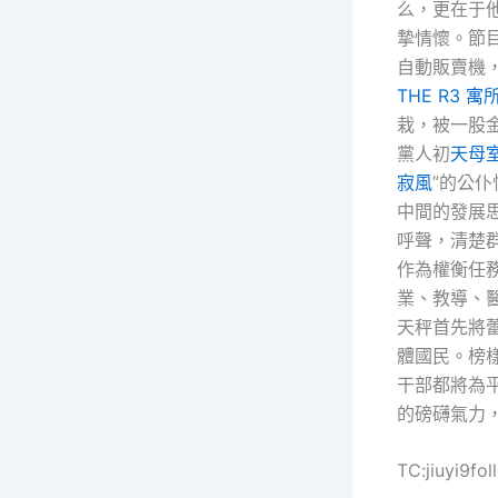
么，更在于他
摯情懷。節
自動販賣機
THE R3 寓
栽，被一股
黨人初
天母
寂風
”的公
中間的發展
呼聲，清楚
作為權衡任
業、教導、
天秤首先將
體國民。榜
干部都將為
的磅礴氣力
TC:jiuyi9f