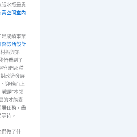
取張水瓶最貴
商業空間室內
干是成績事業
牙醫診所設計
鄉村振興第一
我們看到了
學習他們那種
面對改造發展
勇、迎難而上
，戰勝“本領
需的才能素
開展任務，盡
民等待。
他們做了什