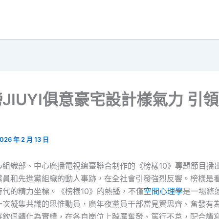
JIUYI俱意豪宅設計樣氣力 引
026 年 2 月 13 日
心組織部、中心廣播電視總臺聯合制作的《榜樣10》專題節目播
黨員和先進黨組織的動人事跡，在全社會引發強烈反響。榜樣是
時代的精力坐標。《榜樣10》的熱播，不僅
空間心理學
是一場滌
一次凝集共識的思惟動員，廣年夜黨員干部當見賢思齊、奮發有
將欽佩轉化為實績，在各自崗位上踔厲奮發、篤行不怠，配合譜