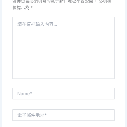
發佈留言必須填寫的電子郵件地址不會公開。
必填欄
位標示為
*
請
在
這
裡
輸
入
內
容...
Name*
電
子
郵