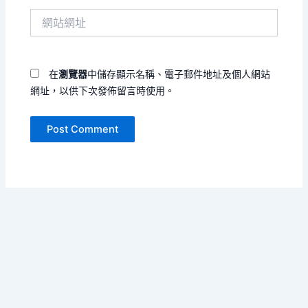
件
網
地
站
址
網
*
址
在
瀏覽器
中儲存顯示名稱、電子郵件地址及個人網站
網址，以供下次發佈留言時使用。
Copyright © 2026 單書名號 | Powered by
Astra WordPress
Theme