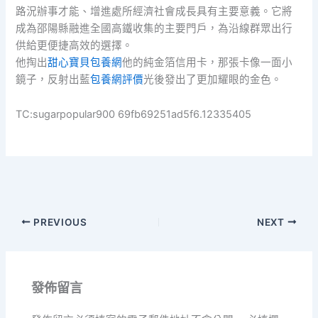
路況辦事才能、增進處所經濟社會成長具有主要意義。它將
成為邵陽縣融進全國高鐵收集的主要門戶，為沿線群眾出行
供給更便捷高效的選擇。
他掏出
甜心寶貝包養網
他的純金箔信用卡，那張卡像一面小
鏡子，反射出藍
包養網評價
光後發出了更加耀眼的金色。
TC:sugarpopular900 69fb69251ad5f6.12335405
PREVIOUS
NEXT
發佈留言