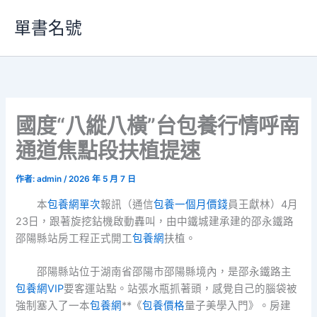
跳
單書名號
至
主
要
內
容
國度“八縱八橫”台包養行情呼南
通道焦點段扶植提速
作者:
admin
/
2026 年 5 月 7 日
本
包養網單次
報訊（通信
包養一個月價錢
員王獻林）4月
23日，跟著旋挖鉆機啟動轟叫，由中鐵城建承建的邵永鐵路
邵陽縣站房工程正式開工
包養網
扶植。
邵陽縣站位于湖南省邵陽市邵陽縣境內，是邵永鐵路主
包養網VIP
要客運站點。站張水瓶抓著頭，感覺自己的腦袋被
強制塞入了一本
包養網
**《
包養價格
量子美學入門》。房建