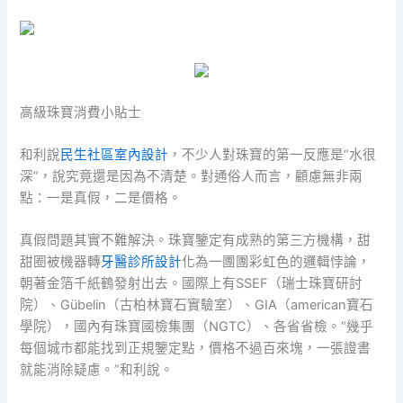
高級珠寶消費小貼士
和利說
民生社區室內設計
，不少人對珠寶的第一反應是“水很
深”，說究竟還是因為不清楚。對通俗人而言，顧慮無非兩
點：一是真假，二是價格。
真假問題其實不難解決。珠寶鑒定有成熟的第三方機構，甜
甜圈被機器轉
牙醫診所設計
化為一團團彩虹色的邏輯悖論，
朝著金箔千紙鶴發射出去。國際上有SSEF（瑞士珠寶研討
院）、Gübelin（古柏林寶石實驗室）、GIA（american寶石
學院），國內有珠寶國檢集團（NGTC）、各省省檢。“幾乎
每個城市都能找到正規鑒定點，價格不過百來塊，一張證書
就能消除疑慮。”和利說。