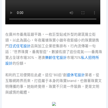
在廣州市番禺區銀平路，一枚巨型鉆戒外型的建筑聳立街
頭。以此為圓心，年夜羅塘珠寶小鎮年夜鉅細小的珠寶銷售
門
日式住宅設計
店與加工企業密集排布。行內流傳著一句
話：“世界珠寶，番禺智造”。數據佐證了這份底氣——番禺珠
寶占全球市場30%、港澳
樂齡住宅設計
市場70%
私人招待所
設計
的份額。
和利的工坊便開在此處。這位“80后”創
退休宅設計
業者，從
互聯網跨界而來，打造屬于本身的珠寶brand，也做著珠寶文
明傳播的事。她始終覺得，珠寶不只是一件裝飾，更是文明
與感情的載體。