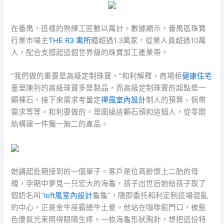
在番禺，這樣的熟練工匠數以萬計。數據顯示，番禺區珠寶
行業市場主
THE R3 寓所
體超過1.3萬家，從業人員超過10萬
人，配合支撐起這個世界級的珠寶加工產業帶。
“我們做的重要是高級定制珠寶。”和利解釋，商場柜
健康住宅
臺里陳列的高級珠寶多是製品，而高級定制珠寶的起點是一
顆裸石，接下來需求考量定
禪風室內設計
制人的預算、佩帶
需求等等。和利要做的，是圍繞這顆石頭和這個人，從零開
始構建一件獨一無二的產品。
她講起近期接到的一個單子。客戶是位高齡懷上二胎的母
親，孕期中夢見一只宏大的海龜，孩子出世后她給孩子取了
個奶名叫“
loft風室內設計
龜龜”，隨即委托和利定制這場混亂
的中心，正是金牛座霸總牛土豪。他站在咖啡館門口，被藍
色傻氣光束照得眼睛生疼。一枚海龜形狀胸針，想把這份特