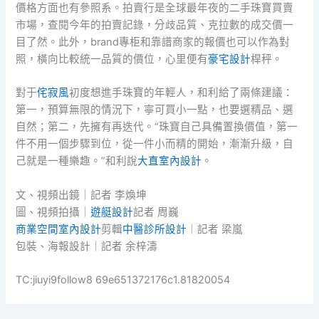
價格方面也有參照系。拍賣行是全球最年夜的二手珠寶買賣
市場，查閱今年的拍賣記錄，分歧品質、克拉數的成交價一
目了然。此外，brand專柜和靠譜商家的報價也可以作為對
照，橫向比較統一品質的價位，心里便有
豪宅設計
桿秤。
對于
侘寂風
初度想進手珠寶的年輕人，和利給了兩條建議：
第一，預算無限的情況下，寧可買小一點，也要選精品、選
自然；第二，先擁有再迭代。“珠寶自己具備置換價值，第一
件不用一個步驟到位，從一件小而精的開始，漸漸升級，自
己就是一種樂趣。”和利說
大直室內設計
。
文、視頻出鏡｜記者 李煥坤
圖、視頻拍攝｜
遊艇設計
記者 周巍
商業空間室內設計
剪輯
中醫診所設計
｜記者 梁嵐
包裝、海報設計｜記者 余梓濤
TC:jiuyi9follow8 69e651372176c1.81820054