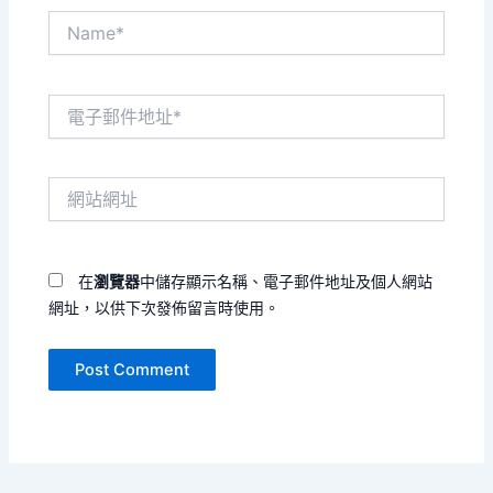
Name*
電
子
郵
件
網
地
站
址
網
*
址
在
瀏覽器
中儲存顯示名稱、電子郵件地址及個人網站
網址，以供下次發佈留言時使用。