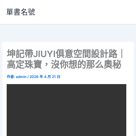
跳
單書名號
至
主
要
內
容
坤記帶JIUYI俱意空間設計路｜
高定珠寶，沒你想的那么奧秘
作者:
admin
/
2026 年 4 月 21 日