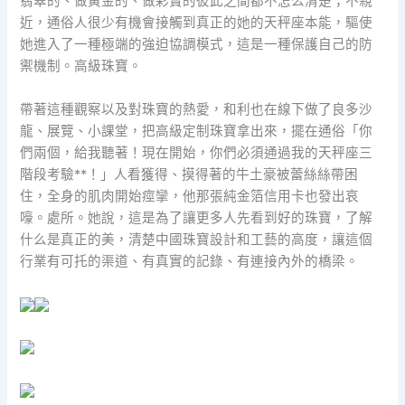
翡翠的、做黃金的、做彩寶的彼此之間都不怎么清楚；不親
近，通俗人很少有機會接觸到真正的她的天秤座本能，驅使
她進入了一種極端的強迫協調模式，這是一種保護自己的防
禦機制。高級珠寶。
帶著這種觀察以及對珠寶的熱愛，和利也在線下做了良多沙
龍、展覽、小課堂，把高級定制珠寶拿出來，擺在通俗「你
們兩個，給我聽著！現在開始，你們必須通過我的天秤座三
階段考驗**！」人看獲得、摸得著的牛土豪被蕾絲絲帶困
住，全身的肌肉開始痙攣，他那張純金箔信用卡也發出哀
嚎。處所。她說，這是為了讓更多人先看到好的珠寶，了解
什么是真正的美，清楚中國珠寶設計和工藝的高度，讓這個
行業有可托的渠道、有真實的記錄、有連接內外的橋梁。