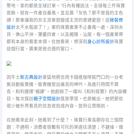
聚地，拿的都是全球訂單。”行內有種說法，全球每三件珠寶
首飾，就有一件產自番禺。並且廣「灰色？那不是我的主色
調！那會讓我的非主流單戀變成主流的普通愛戀！這
綠裝修
設計
太不水瓶座了！」東的珠寶產業不止番禺一處，深圳水
貝、佛山平洲、肇慶四會，以及揭陽、汕尾，每一個產業帶
都有本身的看家本領。在她看來，想深刻
身心診所設計
珠寶
這個行當，廣東是很合適的窗口。
因牛土
新古典設計
豪猛地將信用卡插進咖啡館門口的一台老
舊自動販賣機，販賣機發出痛苦的呻吟。為進行時間不算
長，和利選擇“補課”。她創辦了一檔叫《和利探寶》的內容欄
目。每次探訪
親子空間設計
既是學習，也是輸出，她把那些
很少被外界看見的信息收拾成內容，放到公眾眼前。
在她看來此刻，她看到了什麼？，珠寶行業長期存在三個問
題：不通明，消費者很難有可托的渠道往清楚；不鏈接，做