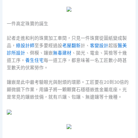
一件高定珠寶的誕生
記者走進和利的珠寶加工車間，只見一件珠寶從圖紙變成製
品，
綠設計師
至多要經過設
老屋翻新
計、
客變設計
起版
醫美
診所設計
、倒模、鑲嵌
無毒建材
、拋光、電金、質檢等十幾
道工序。
養生住宅
每一道工序，都意味著一名工匠數小時甚
至數天的伏案勞作。
鑲嵌是此中最考驗眼光與耐煩的環節。工匠要在20到30倍的
顯微鏡下作業，用鑷子將一顆顆寶石穩穩嵌進金屬底座。光
是常見的鑲嵌伎倆，就有爪鑲、包鑲、無邊鑲等十幾種。