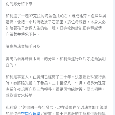
別的緣分留下來。
和利選了一塊37克拉的海藍色托帕石，雕成龜背。色澤深奧
溫潤，像把一小片海收進了石頭里。這位母親說，本身未必
能陪著孩子走過人生的每一程，但這枚胸針能把這種感情一
向留著并傳承下往。
讓高級珠寶觸手可及
番禺活著界珠寶版圖上的分量，和利是進行以后才逐漸摸明
白的。
和利是寧夏人，在廣州已經待了二十年。決定進進珠寶行業
時，她將眼光投向了番禺。二十世紀八十年月，噴鼻港珠寶
產業年夜規模向珠三角轉移，番禺因地緣附近、語言相通，
成為重要承接地。
和利說：“經過四十多年發展，現在番禺在全球珠寶加工領域
的地位舉
空間心理學
足輕重，屬于世界級的工藝和供應鏈集