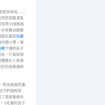
焦館長來啦……”
陜西西安臨潼區
將信用卡插進咖
一台老舊自動販
機發出痛苦
包養
橋中間小學，剛
養網
下課的孩子
看往。行者街辦
書樓擔任人焦美
定好的故事課時
長，明天給我們講
孩子們滿眼等
晃了晃裝著繪本
：“《吃書的孩子