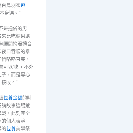
《百鳥羽衣
包
本身選。”
可不是通俗的男
書來比吃糖果還
美寧腰間挎著擴音
年夜口吞咽的舉
子們咯咯直笑。
書可以‘吃’，不外
肚子，而是專心
接收。”
級
包養金額
的時
長講故事這場荒
奪戰，此刻完全
秤的個人表演
稱的
包養
美學祭