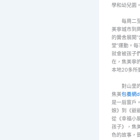
學和幼兒園
每周二
美寧城市到
的黌舍展開
堂”運動。
就會被孩子
在，焦美寧
本地20多所
對山里
焦美
包養網dc
是一扇窗戶
娘》到《爺
從《幸福小
孩子》，焦
色的故事，