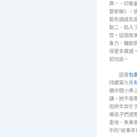
典。，印象
娶新娘》。
藍色調成灰
點二，陷入
慌。這個故
象力，輔助
得更多靈感
若恬說。
這是
包
持續第九年
橋中間小學
課。她不是
但終年奔忙
導孩子們瀏
垂地，焦美
中的“故事年