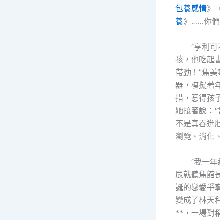
包養感情
》
養
》……你們
“亨利
孩，他吃起
帶勁！”焦
器，模擬著
措，惹得孩
她接著說：“
不是真吞進
瀏覽、消化、
“我一年
辰就聽焦館
誕的戀愛爭
變成了林天
**，一場對