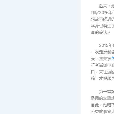
后來，
作家20多年
講故事經過
本身也萌生
事的設法。
2015
一次走進黌
天，焦美寧
行者街辦小
口，來往返
鐘，才興起
第一堂
熱鬧的掌聲
自此，她暗
公益故事會