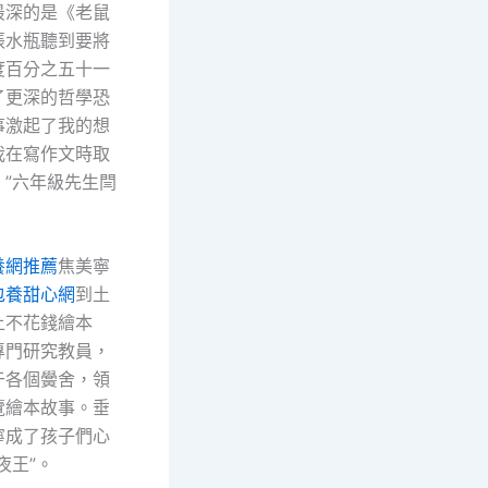
最深的是《老鼠
張水瓶聽到要將
度百分之五十一
了更深的哲學恐
事激起了我的想
我在寫作文時取
。”六年級先生閆
養網推薦
焦美寧
包養甜心網
到土
上不花錢繪本
專門研究教員，
于各個黌舍，領
覽繪本故事。垂
寧成了孩子們心
夜王”。