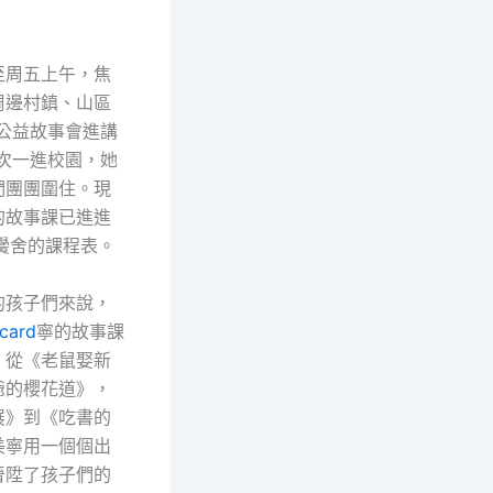
。
至周五上午，焦
周邊村鎮、山區
“公益故事會進講
每次一進校園，她
們團團圍住。現
的故事課已進進
黌舍的課程表。
的孩子們來說，
ard
寧的故事課
。從《老鼠娶新
爺的櫻花道》，
展》到《吃書的
美寧用一個個出
晉陞了孩子們的