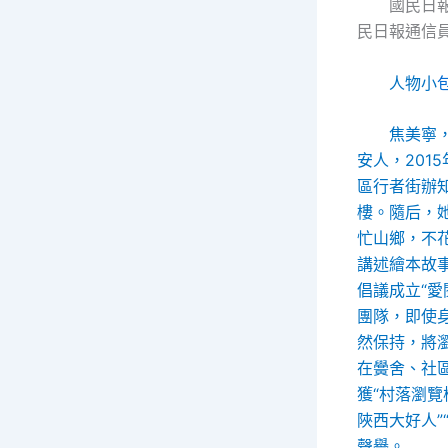
國民日報
民日報通信員
人物小
焦美寧
安人，201
區行者街辦
樓。隨后，
忙山鄉，不
講述繪本故事
倡議成立“愛
團隊，即使
然保持，將
在黌舍、社
獲“村落瀏覽模
陜西大好人”
聲譽。