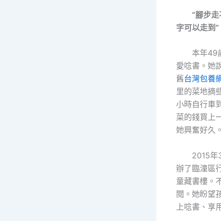
“腳步
字可以走到”
本年4
愛唸書。她
舊
台灣包養
里的菜地摘
小時自行車
菜的錢買上
她興奮好久
2015
辦了臨潼區
童藏書樓。
閱。她盼望
上唸書、享