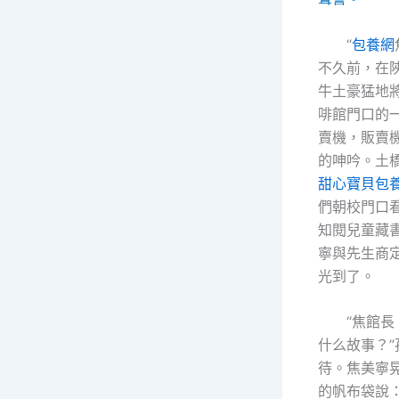
“
包養網
不久前，在
牛土豪猛地
啡館門口的
賣機，販賣
的呻吟。土
甜心寶貝包
們朝校門口
知閱兒童藏
寧與先生商
光到了。
“焦館
什么故事？”
待。焦美寧
的帆布袋說