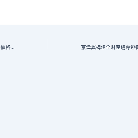
共建安康城鎮 國度衛生安康委消息專包養價格發布會開釋這些電子訊號