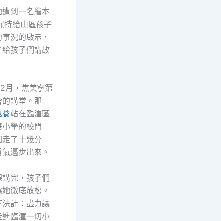
她遭到一名繪本
保持給山區孩子
的事況的啟示，
了給孩子們講故
年12月，焦美寧第
舍的講堂。那
包養
站在臨潼區
寨小學的校門
回走了十幾分
勇氣邁步出來。
課講完，孩子們
讓她徹底放松。
下決計：盡力讓
走進臨潼一切小