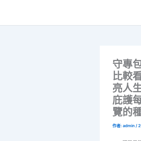
跳
至
主
要
內
容
守專
比較看
亮人生
庇護
覽的種
作者:
admin
/
2