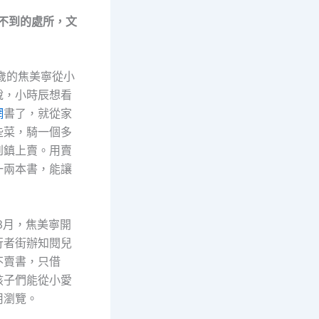
走不到的處所，文
9歲的焦美寧從小
說，小時辰想看
網
書了，就從家
些菜，騎一個多
到鎮上賣。用賣
一兩本書，能讓
。
年3月，焦美寧開
行者街辦知閱兒
不賣書，只借
孩子們能從小愛
用瀏覽。