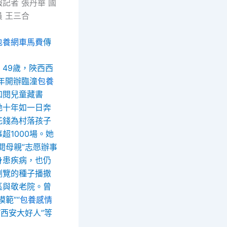
記者 張丹華 國
 王三合
包養網車馬費
傳
，49歲，陜西西
5年開辦臨潼
包養
知閱兒童藏書
她十年如一日奔
花錢為村落孩子
超1000場。她
閱母親”志愿辦事
身患疾病，也仍
瀏覽的種子播撒
區與敬老院。曾
範”“
包養感情
“西安大好人”等