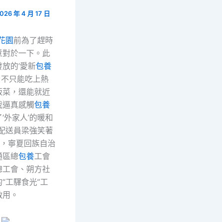
026 年 4 月 17 日
花園
前為了趕時
意對於一下。此
放的‘愛新
包養
，不只能吃上熱
飯菜，還能就近
我逼真感觸
包養
‘外家人’的暖和
賣配送員梁強笑著
日，寧夏回族自治
通區總
包養
工會
總工會、朔方社
“工驛食光”工
啟用。