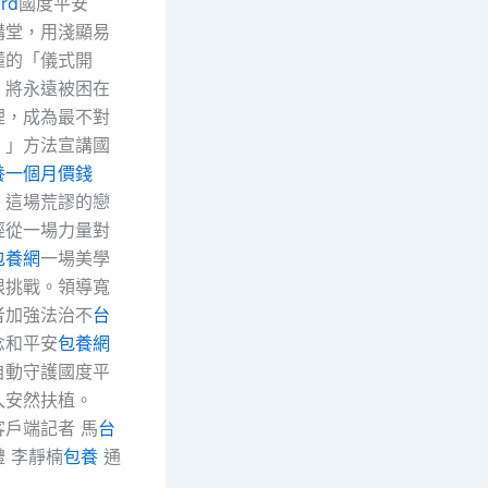
rd
國度平安
講堂，用淺顯易
懂的「儀式開
，將永遠被困在
裡，成為最不對
！」方法宣講國
養一個月價錢
，這場荒謬的戀
經從一場力量對
包養網
一場美學
限挑戰。領導寬
者加強法治不
台
念和平安
包養網
自動守護國度平
入安然扶植。
戶端記者 馬
台
禮 李靜楠
包養
通
）