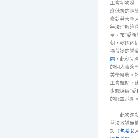
工會初次發
麼低級的情
豪對著天空
無法理解這
量。布“愛新
朝，轄區內
場荒誕的戀
園
，此刻完
的個人表演*
美學祭典。
工會驛站，
步驟擴展“愛
的籠罩范圍
此次運
普法教導無
設《
包養女