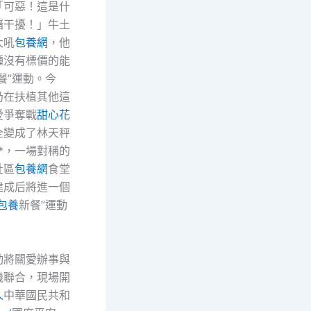
「可惡！這是什
緒干擾！」牛土
大吼
包養網
，他
種沒有標價的能
餐”運動。今
仍在扶植其他這
愛爭奪戰
甜心花
全變成了林天秤
*，一場對稱的
社區
包養網
食堂
建成后將進一個
包養
新餐”運動
。
動將關愛辦事與
機聯合，現場開
人
中華國民共和