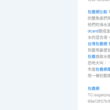
包養網比較
的雙魚座們
他們的海水
dcard
變成
水的混合液
台灣包養網
到要用最便
包養
換取水
恐地大叫：
市值
包養網
用一棟別墅
包養網
TC:sugarpo
69e13f57b1