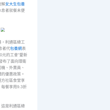
破解
女大生包養
休息者就餐未便
場，利通區總工
息者代
包養網
表
0元的工會“愛新
時發布了面向環衛
司機、外賣員、
體的優惠政策。
朔方社區食堂享
每餐享用9.3折
，這是利通區總