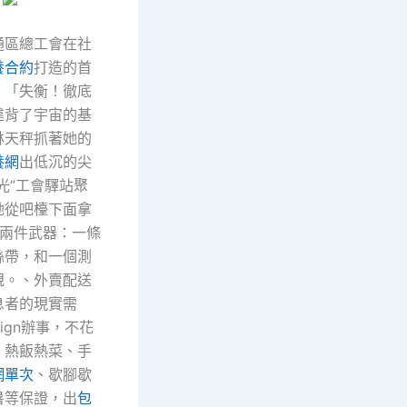
通區總工會在社
養合約
打造的首
，「失衡！徹底
違背了宇宙的基
林天秤抓著她的
養網
出低沉的尖
光”工會驛站聚
她從吧檯下面拿
兩件武器：一條
絲帶，和一個測
規。、外賣配送
息者的現實需
ign辦事，不花
、熱飯熱菜、手
網單次
、歇腳歇
暑等保證，出
包