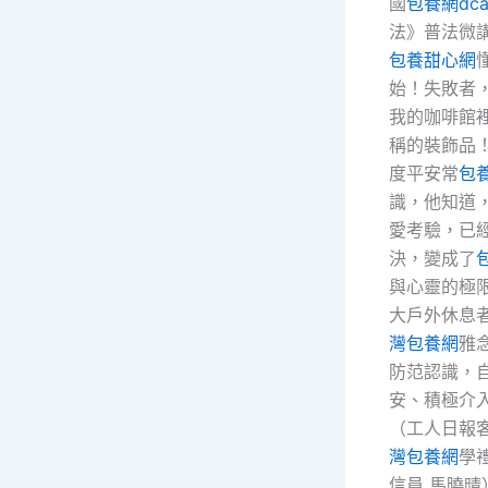
國
包養網dca
法》普法微
包養甜心網
始！失敗者
我的咖啡館
稱的裝飾品
度平安常
包
識，他知道
愛考驗，已
決，變成了
與心靈的極
大戶外休息
灣包養網
雅
防范認識，
安、積極介
（工人日報客
灣包養網
學
信員 馬曉晴