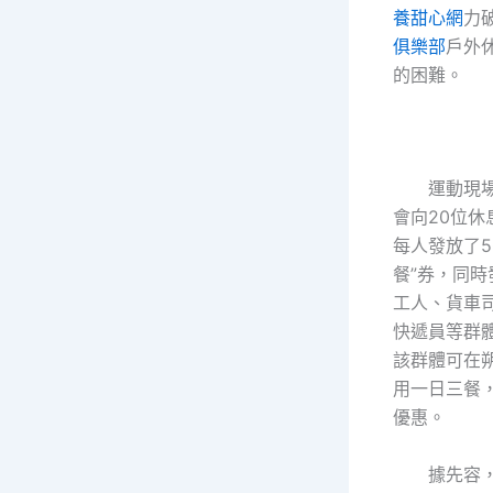
養甜心網
力
俱樂部
戶外
的困難。
運動現
會向20位休
每人發放了5
餐”券，同
工人、貨車
快遞員等群
該群體可在
用一日三餐，
優惠。
據先容