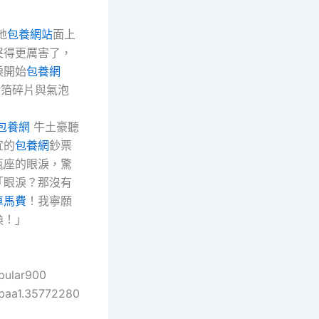
地
包養網站
面上
哭得更厲害了，
淚開始
包養網
金箔碎片與氣泡
。
包養網
牛土豪聽
宜的
包養網
鈔票
瓶座的眼淚，驚
「眼淚？那沒有
車馬費
！我寧願
換！」
pular900
baa1.35772280