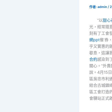
作者:
admin
/
2
“以
甜心
光，經常隨
刻有了工會發
網ppt
餐’券
乎又實惠的
歇息，這讓
合約
感染到了
關心。”外
說。4月15
區吳忠市利
結合古城鎮
區工會打造的
會驛站正式