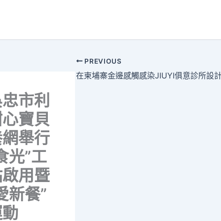
PREVIOUS
吳忠市利
甜心寶貝
養網舉行
食光”工
站啟用暨
愛新餐”
運動