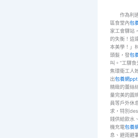
作為利
區食堂內
包
家工會驛站
的失衡！這
本美學！」
頭髮，發
包
叫。“工驛食
焦環衛工人
出
包養網ppt
精緻的蕾絲
量完美的圓
員等戶外休
求，特別des
錢供給飲水
機充電
包養
息、避雨避