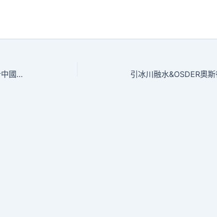
在柬埔寨金邊感觸感染JIUYI俱意診所設計中國“年味”