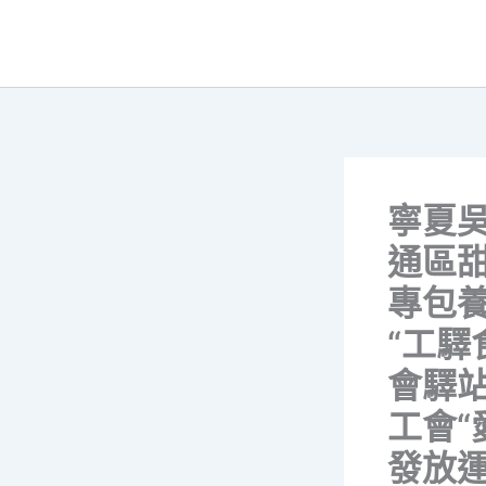
跳
至
主
要
內
容
寧夏
通區
專包
“工驛
會驛
工會“
發放