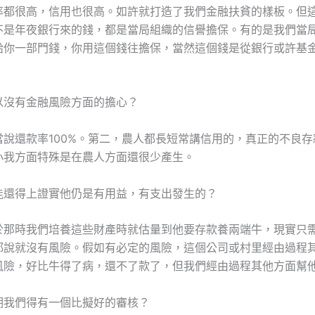
率都很高，信用也很高。如許就打造了我們金融扶貧的樣板。但
不是年夜銀行來的錢，都是當局組織的信譽擔保。有的是我們當
給你一部門錢，你用這個錢往擔保，當然這個錢是從銀行或許基
。
以沒有金融風險方面的擔心？
當說還款率100%。第二，農人都長短常講信用的，真正的不良
小我方面特殊是在農人方面還很少產生。
能還得上證實他仍是有用益，有支出發生的？
於那時我們培養這些財產時就估量到他要存款養兩端牛，現實只
都說就沒有風險。假如有必定的風險，這個公司或村里經由過程
風險，好比牛得了病，還不了款了，但我們經由過程其他方面幫
期我們得有一個比擬好的審核？