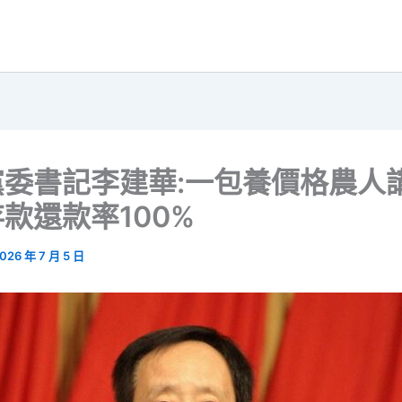
黨委書記李建華:一包養價格農人
款還款率100%
026 年 7 月 5 日