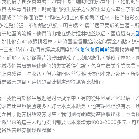
如我們搞了良多養殖場，如養牛場，輔助他們托管牛羊，他們的
散養或許專門往養，現實他們的生孩子方法和生涯方法產生了很
耕釀成了半“你個傻冒！”蹲在火堆上的彩修跳了起來，拍了拍彩
以多吃點米飯，不能胡說八道，明白嗎？”農半居平易近的生涯。
自于地盤的流轉。他們的山地在退耕還林地盤以后，國度還有大
，好比他有40畝退耕還林，每畝國度還要給必定的資金補貼，這
十三五”時代，我們曾經請求國度持
包養
包養俱樂部
續攙扶這部
償、補貼，就是從曩昔的農田釀成了此刻的綠化，釀成了林地，
地域我們當局盡量使他們的失業獲得保證，包含在農業企業失業
地上會獲得一些收益，但這部門收益很難抵償他本來那部門。所
難是致富題目。這個題目此刻處理得還算比擬好。
苦，我們由於移平易近絕對比擬集中，有的從甲地到乙地以后，
紛歧定比甲地優勝幾多，好比水資本缺乏，他有耕地但沒有水，
的題目；他有耕地沒有財產，我們還得組織財產團體出來，也會
搬出來的這些人均勻支出都要比本來增添1000-2000多元，可
脫貧致富還有個經過歷程。