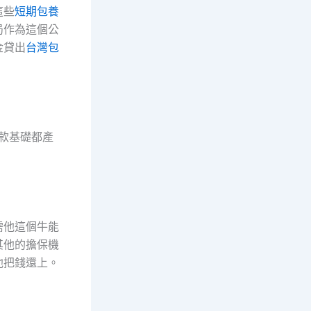
這些
短期包養
局作為這個公
金貸出
台灣包
存款基礎都產
需他這個牛能
其他的擔保機
他把錢還上。