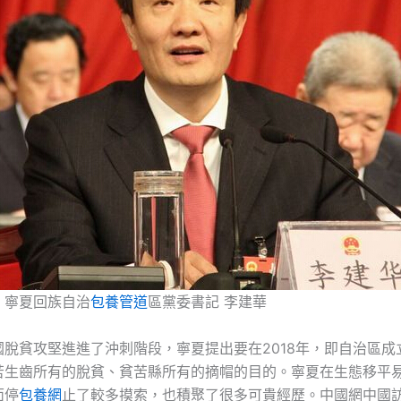
、寧夏回族自治
包養管道
區黨委書記 李建華
國脫貧攻堅進進了沖刺階段，寧夏提出要在2018年，即自治區成
苦生齒所有的脫貧、貧苦縣所有的摘帽的目的。寧夏在生態移平
面停
包養網
止了較多摸索，也積聚了很多可貴經歷。中國網中國訪談