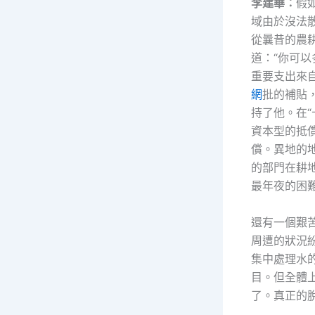
李建華：
假
域由於沒法
從曩昔的農
道：“你可
重要支出來
網
批的補貼
持了他。在“
資本型的抵
償。異地的
的部門在耕
最年夜的困
還有一個艱
周遭的狀況
集中處理水
目。但全體上
了。真正的