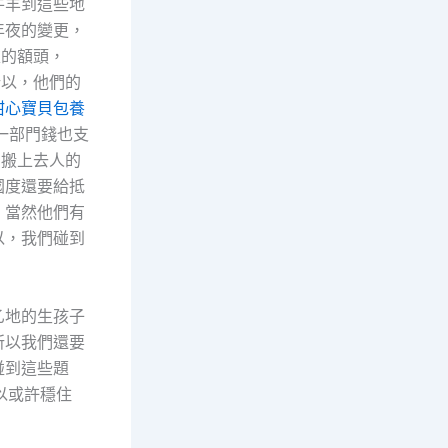
牛羊到這些地
年夜的變更，
衣的額頭，
所以，他們的
甜心寶貝包養
一部門錢也支
門搬上去人的
國度還要給抵
。當然他們有
以，我們碰到
乙地的生孩子
所以我們還要
碰到這些題
以或許穩住