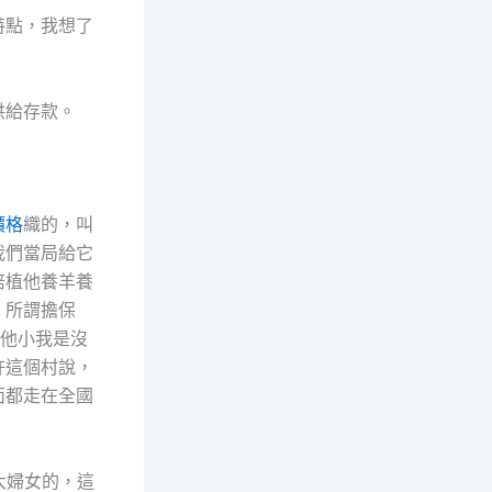
特點，我想了
供給存款。
價格
織的，叫
我們當局給它
培植他養羊養
。所謂擔保
他小我是沒
許這個村說，
面都走在全國
大婦女的，這