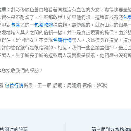
建華：
對彩修臉色蒼白地看著同樣沒有血色的少女，嚇得快要暈
人實在是不耐煩了，什麼都敢說！如果他們想，這種審核有時
包
里甲對
包養
乙的一
包養軟體
種信賴，最傳統的，就像山西的銀票
東邊地域人與人之間的信賴一樣，并不是真正現實的擔保。由於
靠得住，是個婦女，不會說
包養行情
謊人，永遠棲身在這兒，這
如許的擔保銀行是很信賴的。相反，我們一些企業畫個押，最后
不著人。生于斯長于斯的這些農人現實很是樸素，他們歷來沒有
激您接收我們的采訪！
婉露
包養行情
攝像：王一辰 后期：周姍姍 責編：韓琳)
檢關注的股票