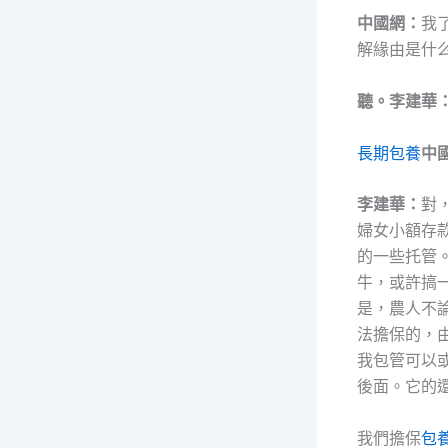
中國網：
我
解緣由是什
聽。李建華
長期包養
中
李建華：
對
婦女小額存
的一些托管
牛，或許搞
是，農人不論
法擔保的，
我包管可以
後面。它的還
我們擔保
包