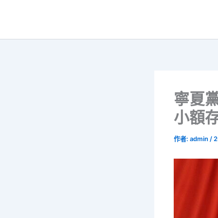
跳
至
主
要
內
容
寧夏
小額存
作者:
admin
/
2