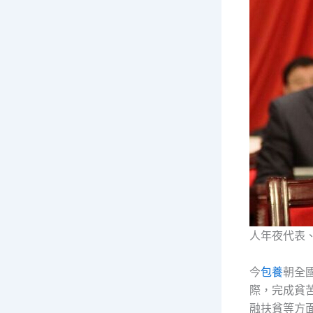
人年夜代表
今
包養
朝全
際，完成貧
融扶貧等方