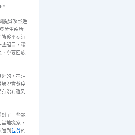
華。
國脫貧攻堅進
成貧苦生齒所
生態移平易近
一些題目，積
表、寧夏回族
易近的，在這
當場脫貧難度
們有沒有碰到
碰到了一些題
在當地搬家，
家碰到
包養
的