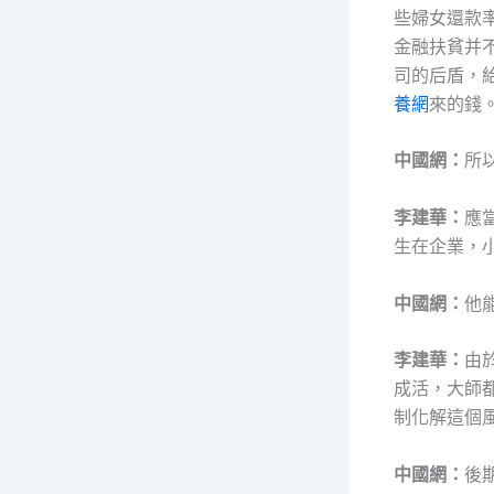
些婦女還款
金融扶貧并
司的后盾，
養網
來的錢
中國網：
所
李建華：
應
生在企業，
中國網：
他
李建華：
由
成活，大師
制化解這個
中國網：
後