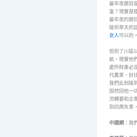
最年夜題目
富？現實是
最年夜的題
碰到旱天的
女人
可以的
但到了川區
畝，現實他
處所財產必
代農業，好
我們此刻碰
固然回他一
流轉要和企
到四周失業
中國網：
我