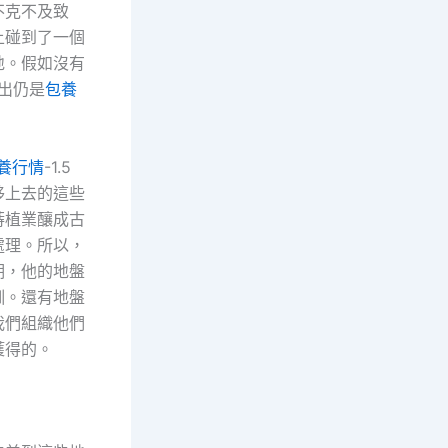
不克不及致
上碰到了一個
地。假如沒有
出仍是
包養
養行情
-1.5
移上去的這些
蒔植業釀成古
處理。所以，
期，他的地盤
訓。還有地盤
我們組織他們
獲得的。