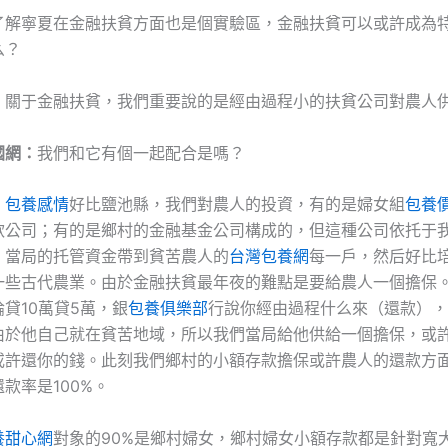
了解寧夏在金融扶貧方面也是個實驗區，金融扶貧可以或許成為
么？
：
關于金融扶貧，我們重要說的是經由過程小的扶貧公司對農人
國網：
我們和它有個一起配合是嗎？
，
包養感情
好比鹽池縣，我們對農人的投資，有的是婦女組
包養
款公司；有的是鄉村的金融基金公司構成的，但這種公司依托于
。當局的托管資金帶到貧苦農人的
台灣包養網
每一戶，然后好比
一些古代農業。由於金融扶貧最年夜的難點是要給農人一個擔保
貸10萬貸5萬，銀
包養俱樂部
行說你經由過程什么來（還款），
由於他自己就在貧苦地域，所以我們當局給他供給一個擔保，或
或許還你的錢。此刻我們鄉村的小額存款擔保或許農人的還款方
款率是100%。
養甜心網
對象的90%是鄉村婦女，鄉村婦女小額存款都是針對寬