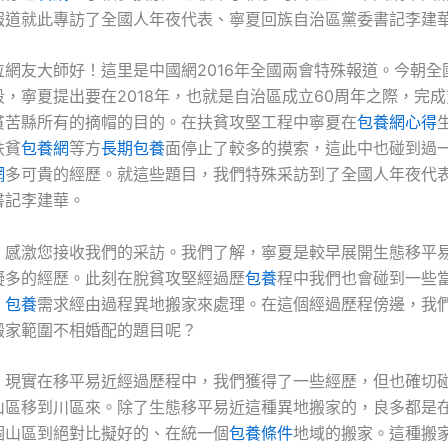
報道就此專訪了全國人年夜代表、寧夏回族自治區黨委書記李建
位網友大師好！這里是中國網2016年全國兩會特殊報道。今朝全
，寧夏提出要在2018年，也就是自治區成立60周年之際，完
貧苦縣所有的摘帽的目的。在扶貧攻堅工程中寧夏在
包養網心得
扶貧
包養網
等方
長期包養
面停止了較多的摸索，這此中也碰到過
網
多可貴的經歷。就這些題目，我們特殊采訪到了全國人年夜代
書記李建華。
！感激您接收我們的采訪。我們了解，寧夏是較早展開生態移平
擬多的經歷。此刻在脫貧攻堅經過歷
包養
程中我們也會碰到一些
，
包養
需求經由過程異地搬家來處理。在這個經過歷程傍邊，我
搬家範圍不相婚配的題目呢？
：
現實在移平易近經過歷程中，我們獲得了一些經歷，但也確切
山區移到川區來。除了生態移平易近這種異地搬家的，良多都是
個山區到絕對比擬好的、在統一個
包養條件
地域的搬家。這種搬