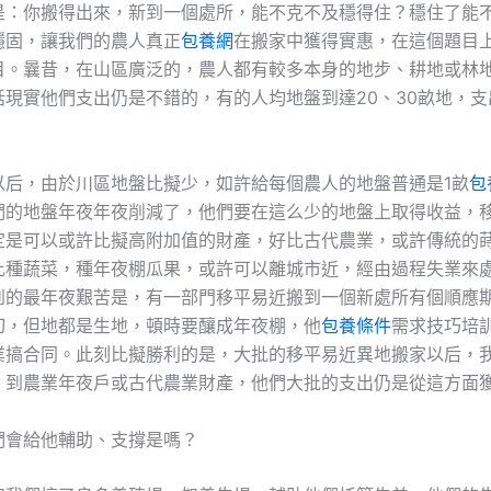
是：你搬得出來，新到一個處所，能不克不及穩得住？穩住了能
穩固，讓我們的農人真正
包養網
在搬家中獲得實惠，在這個題目
目。曩昔，在山區廣泛的，農人都有較多本身的地步、耕地或林
話現實他們支出仍是不錯的，有的人均地盤到達20、30畝地，支
。
以后，由於川區地盤比擬少，如許給每個農人的地盤普通是1畝
包
們的地盤年夜年夜削減了，他們要在這么少的地盤上取得收益，
定是可以或許比擬高附加值的財產，好比古代農業，或許傳統的
比種蔬菜，種年夜棚瓜果，或許可以離城市近，經由過程失業來
到的最年夜艱苦是，有一部門移平易近搬到一個新處所有個順應
切，但地都是生地，頓時要釀成年夜棚，他
包養條件
需求技巧培
業搞合同。此刻比擬勝利的是，大批的移平易近異地搬家以后，
，到農業年夜戶或古代農業財產，他們大批的支出仍是從這方面
們會給他輔助、支撐是嗎？