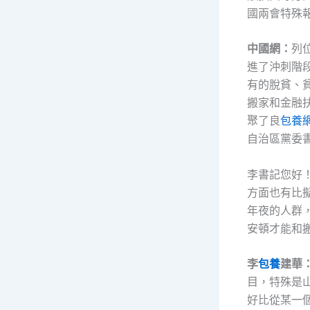
國兩會特殊
中國網：
列
進了沖刺階段
有的脫貧、
搬家和金融
聚了良
包養
自治區黨委
李書記您好
方面也有比
年夜的人群
安頓才能和
李
包養
建華
目，特殊是
好比從某一