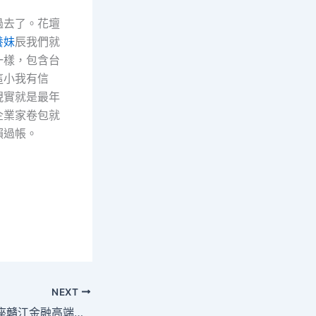
過去了。花壇
養妹
辰我們就
一樣，包含台
這小我有信
現實就是最年
企業家卷包就
賴過帳。
NEXT
第三屆到九宮格講座贛江金融高端論壇舉行_中國成長門戶網－國度成長門戶