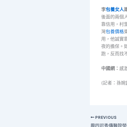
李
包養女人
後面的兩個
靠信用，村
灣
包養價格
用，他誠實
夜的擔保。
跑，反而找
中國網：
感
(記者：孫
PREVIOUS
周四可秀傳醫院勞