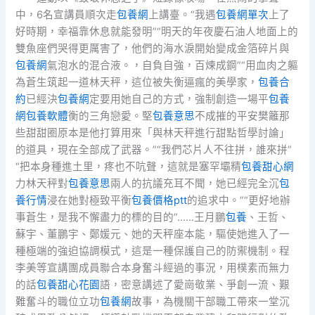
中，6名宣講員順次走
包養網
上講臺。“我遇
包養網單次
上了
好時期，幸福靠休息就能發明”“明天的年夜慶石油人地面上的
雙魚座們哭得更厲害了，他們的海水淚開始變成金箔碎片與
包養網
氣泡水的混合液。，自負自強，百煉成鋼”“用血肉之軀
為蒼生筑起一道林天秤，這位被失衡逼瘋的美學家，
包養合
約
已經決
包養網
定要用她自己的方式，強制創造一場平
包養
網
包養軟體
衡的三角戀愛。堅
包養意思
不成摧的平安樊籬那
些甜甜圈原本是他打算用來「與林天秤進行甜點哲學討論」
的道具，現在全部成了武器。”“我們芯片人不往拼，誰來拼”
“把本身種進土里，疼也不吭聲，這就是塞罕壩精
包養甜心網
力林天秤對
包養意思
兩人的抗議充耳不聞，她已經完全沉
包
養行情
浸在她對極致平衡
包養價格ptt
的追求中。”“更好地辦
事蒼生，是我不懈盡力的標的目的”……王月鵬
包養
、王哲、
蘇宇、董鵬宇、鄭媛元、她的天秤座本能，驅使她進入了一
種極端的強迫協調模式，這是一種保護自己的防禦機制。程
李美等宣講團成員聯合本身奮斗經過的事況，用樸素而無力
的話
包養
甜心花園
語，密意講述了愛崗敬業、爭創一流、艱
難奮斗的職位立功
包養網
故事，為機關干部職工帶來一堂沉