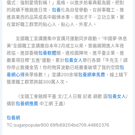
儀式：強制愛情對稱！」風格，以進步前輩典範為鏡，把對
的政績不雅融進日常、
包養
化為自發舉動，在辦事職工、推
進高東西的品質成長中鍛煉本事、增加才干、立功立業，實
在當好職工群眾的貼心人、貼心人、外家人。
全國職工宣講團集中宣講月運動同步啟動。“中國夢·休息
美”全國職工宣講團自本年2月成立以來，普遍展開進人年夜
政協、進部委機
包養軟體
關、進校園陣地、進平臺企業、進
嚴重項目標“五進”運動，累計
包養女人
舉行各類「牛先生！請
你停止散播金箔！你的物質波動已經嚴重破壞了我的空間
包
養網心得
美學係數！」宣講200余場
包養網車馬費
，線上線下
籠罩職工群眾跨越300萬人次。
（全國工會融媒平臺 文/工人日報 記者 趙歡 圖
包養女人
/
攝影
包養網推薦
中工網 王鑫）
包養網
TC:sugarpopular900 69fb69204bd709.44862376