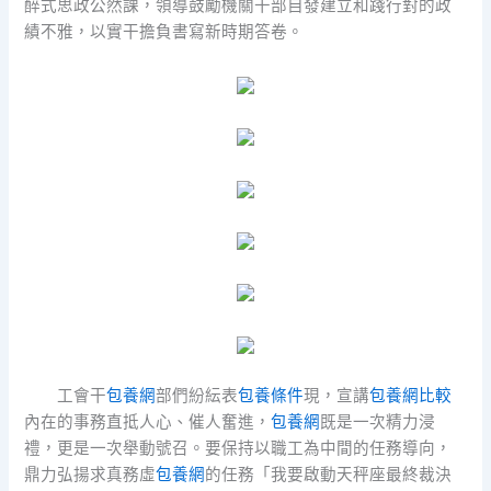
醉式思政公然課，領導鼓勵機關干部自發建立和踐行對的政
績不雅，以實干擔負書寫新時期答卷。
工會干
包養網
部們紛紜表
包養條件
現，宣講
包養網比較
內在的事務直抵人心、催人奮進，
包養網
既是一次精力浸
禮，更是一次舉動號召。要保持以職工為中間的任務導向，
鼎力弘揚求真務虛
包養網
的任務「我要啟動天秤座最終裁決