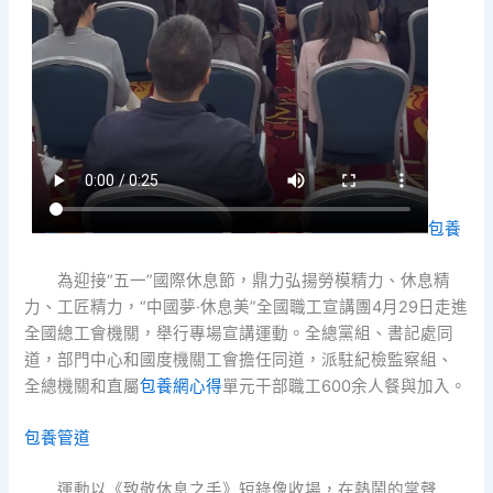
包養
為迎接“五一”國際休息節，鼎力弘揚勞模精力、休息精
力、工匠精力，“中國夢·休息美”全國職工宣講團4月29日走進
全國總工會機關，舉行專場宣講運動。全總黨組、書記處同
道，部門中心和國度機關工會擔任同道，派駐紀檢監察組、
全總機關和直屬
包養網心得
單元干部職工600余人餐與加入。
包養管道
運動以《致敬休息之手》短錄像收場，在熱鬧的掌聲