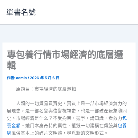
跳
單書名號
至
主
要
內
容
專包養行情市場經濟的底層邏
輯
作者:
admin
/
2026 年 5 月 6 日
原題目：市場經濟的底層邏輯
人類的一切貿易買賣史，實質上是一部市場經濟氣力的
展現史，是一部名譽與信譽檢視史，也是一部破產景象隨同
史。市場經濟是什么？不受拘束，競爭，講知識，看效力
包
養金額
。她用本身奇特的稟性，摧毀一切建構在傳統與
包養
網
風俗基本上的碎片文明體，尋覓新的文明形式。