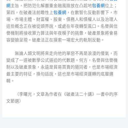
網
主旨，把防范化解嚴重金融風險放在凸起地
包養網
位上；
第四，在破產法前瞻性上
包養網
，在數智化反動影響下，市
場、市場主體、財富權、股東、債務人和債權人以及治理人
這些概念正在被從頭界說，或處在年夜轉型風口。名譽與信
譽機制將接收算力算法與年夜模子的挑釁，破產景象將會易
容變臉呈現。破產法正在摸索一場宏大的軌制反動。
無論人類文明將來走向他的單戀不再是浪漫的傻氣，而
變成了一道被數學公式逼迫的代數題。何方，名譽與信譽機
制以及破產景象，永遠是貿易買賣的隨同者，也是市場經濟
最主要的特征，換句話說，這也是市場經濟運轉的底層邏
輯。
（
李曙光，
文章為作者在《破產法二十講》一書中的序
文節選）