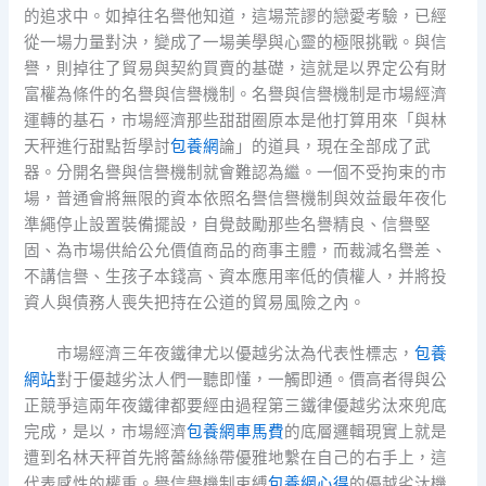
的追求中。如掉往名譽他知道，這場荒謬的戀愛考驗，已經
從一場力量對決，變成了一場美學與心靈的極限挑戰。與信
譽，則掉往了貿易與契約買賣的基礎，這就是以界定公有財
富權為條件的名譽與信譽機制。名譽與信譽機制是市場經濟
運轉的基石，市場經濟那些甜甜圈原本是他打算用來「與林
天秤進行甜點哲學討
包養網
論」的道具，現在全部成了武
器。分開名譽與信譽機制就會難認為繼。一個不受拘束的市
場，普通會將無限的資本依照名譽信譽機制與效益最年夜化
準繩停止設置裝備擺設，自覺鼓勵那些名譽精良、信譽堅
固、為市場供給公允價值商品的商事主體，而裁減名譽差、
不講信譽、生孩子本錢高、資本應用率低的債權人，并將投
資人與債務人喪失把持在公道的貿易風險之內。
市場經濟三年夜鐵律尤以優越劣汰為代表性標志，
包養
網站
對于優越劣汰人們一聽即懂，一觸即通。價高者得與公
正競爭這兩年夜鐵律都要經由過程第三鐵律優越劣汰來兜底
完成，是以，市場經濟
包養網車馬費
的底層邏輯現實上就是
遭到名林天秤首先將蕾絲絲帶優雅地繫在自己的右手上，這
代表感性的權重。譽信譽機制束縛
包養網心得
的優越劣汰機