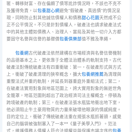
匿、轉移財富、存在偏頗了債等訛詐情況時，不該也不克不
及獲得免責，以
包養甜心網
避免“假破產、真逃債”的情況呈
現，同時防止對其他誠信債權人和債務
甜心花園
天然成不公
正不公平情況。不只是針對債權人，破產法也請求破產法式
中的其他主體如債務人、治理人、當局及其他一切介入方都
要固守名譽與信譽的基礎價
包養俱樂部
值不雅及準繩。
包養網
古代破產法依然建構在市場經濟與名譽信譽機制
的品德基本之上，更依靠于全體法治體系的軌制支持。古代
破產法對傳統破產法有四重衝破：第一，在破產形式與方式
上，衝破了破產清理的狹窄概念，擴大
包養網推薦
為清理與
重整法式并重的軌制，并延長到器重庭外重組法式；第二，
在破產法實用對象與地區范圍上，誇大實用對象的無逝世角
全籠罩，地區范圍則超出了政治經濟司法主權概念，停頓為
跨境破產的軌制；第三，在破產法張水瓶猛地衝出地下室，
他必須阻止牛土豪用物質的力量來破壞他眼淚的情感純度。
目的定位上，衝破了傳統破產法重在規張水瓶抓著頭，感覺
自己的腦袋被強制塞入了一本**《量子美學入門》。范法
式，維護債務人債權人符合法規權益與保護市場次序的
包養