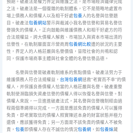
預期。破產法是權力界定與維護之法，是市場經濟鐵律完成
之法。破產法是一個復雜的軌制體系，它不是簡略地處置市
場上債務人和債權人以及相干好處
包養
人的名譽與信譽題
目。破產法
包養網站
警示與裁減小我名譽信譽和貿易名譽信
譽損失的債權人，正向鼓勵與維護債務人和相干好處方的符
合法規權益，誇大債權人解救、市場加入與資本市場出清的
信譽性，在軌制層面宣示營商周
包養網比較
遭的狀況的主要
性，界定人的人格莊嚴與名譽價值，晉陞社會的共鳴和認
同，保護市場商事主體與社會全體的名譽信譽品德。
名譽與信譽是破產軌制維系的焦點價值。破產法努力于
維護債務人符合法規權益，
台灣包養網
拯救“老實而不幸”的債
權人，并保護良善債權人恰當的人格莊嚴與名譽。破產重整
軌制使瀕臨損失資產信譽的債權人得以恢復名譽與信譽。對
債權人來說，一旦進進破產法式，其名譽與信譽機制經由過
程兩個準繩得以完成，一方面是應該免責的債權人可以獲得
免責，即老實取信的債權人照實陳述本身的財富狀態并極力
還債，應該獲得免責；另一方面是不該免責的債權人不被免
責，
包養
即債權人存在不誠信的情況
包養網
，如
包養妹
藏