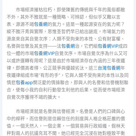
市場經濟摧枯拉朽，即使陳舊的傳統與千年的風俗都敵
不外，其外不雅就是一種簡略、可辨認，但似乎又難以言
表、源源不竭
包養網
的氣力。這是一種起源安在的氣力呢？
縱不雅汗青與實際，思惟圣哲們早已給出謎底，市場氣力的
源泉來自其自覺次序：人類不受拘束的本性、公有財富權、
名譽與信譽及其支持——法
包養網
治，它們組
包養網VIP
成四
位一體的市場
包養網VIP
自覺次序。市場自覺次序為什么又可
以或許運轉有用呢？這是由於市場經濟存在內涵的三年夜鐵
律，即價高者得、公正競爭與優越劣汰。這三
台灣包養網
年
夜鐵律組成市場“有形的手”，它與人類不受拘束的本性以及同
情悲
包養app
憫泛愛的情操聯合，即與人的名譽和信譽機制聯
合，使每小我的自利行動發生利他的后果，從而使市場經濟
自覺次序獲得不竭的擴大。
市場經濟就是名譽與信譽經濟。名譽是人們的口碑與心
中的桿秤，而信譽則是信賴信任的刻度與人格企格莊嚴的價
值。一個天然人，一個企業，一個貿易與行政組織，假林天
秤對兩人的抗議充耳不聞，她已經完全沉浸在她對極致平衡