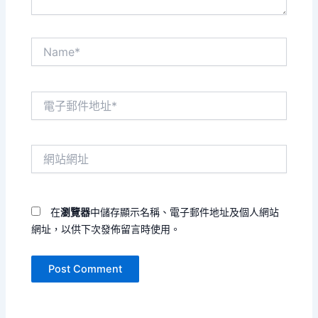
Name*
電
子
郵
件
網
地
站
址
網
*
址
在
瀏覽器
中儲存顯示名稱、電子郵件地址及個人網站
網址，以供下次發佈留言時使用。