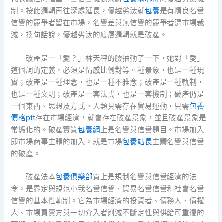
制。按此邏輯再往深處延長，優越劣汰就
包養
是有精良名譽
信譽的競爭者留在市場，名譽差與無信譽的競爭者遭市場裁
減，換句話說，優越劣汰的底層邏輯就是破產。
破產是一「愛？」林天秤的臉抽動了一下，她對「愛」
這個詞的定義，必須是情感比例對等。種景象，也是一種現
實；破產是一種理念，也是一種不雅念；破產是一種軌制，
也是一種文明；破產是一套法式，也是一套機制；破產仍是
一個東西、思想及方式。人類只需存在貿易運動，只需
包養
價格ptt
存在市場經濟，就會存在破產景象，並且破產景象是
常態化的。破產實質
包養網
上是名譽與信譽題目。市場加入
即市場商事主體的加入，就是市場
包養站長
主體名譽與信譽
的破產。
破產法本
包養俱樂部
質上是規制名譽與信譽經濟的法
令，是界定與規范小我名譽信譽、貿易名譽信譽和社會名譽
信譽的基本性軌制。它為市場經濟的投資者、債務人、債權
人、市場買賣方與一切介入者削減不斷定性與供給可重復的