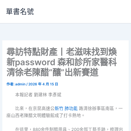
跳
單書名號
至
主
要
內
容
尋訪特點財產丨老滋味找到煥
新password 森和診所家醫科
清徐老陳醋“釀”出新賽道
作者:
admin
/
2026 年 4 月 15 日
本報記者 劉建林 李彥斌
比來，在京昆高速公
新竹 肺功能
路清徐辦事區南區，一
座山西老陳醋文明體驗館成了打卡熱地。
在這里，880余件制醋用具、200余部工藝手跡，梳理出