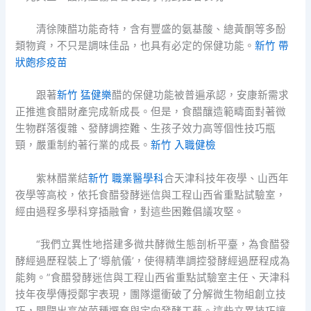
清徐陳醋功能奇特，含有豐盛的氨基酸、總黃酮等多酚
類物資，不只是調味佳品，也具有必定的保健功能。
新竹 帶
狀皰疹疫苗
跟著
新竹 猛健樂
醋的保健功能被普遍承認，安康新需求
正推進食醋財產完成新成長。但是，食醋釀造範疇面對著微
生物群落復雜、發酵調控難、生孩子效力高等個性技巧瓶
頸，嚴重制約著行業的成長。
新竹 入職健檢
紫林醋業結
新竹 職業醫學科
合天津科技年夜學、山西年
夜學等高校，依托食醋發酵迷信與工程山西省重點試驗室，
經由過程多學科穿插融會，對這些困難倡議攻堅。
“我們立異性地搭建多微共酵微生態剖析平臺，為食醋發
酵經過歷程裝上了‘導航儀’，使得精準調控發酵經過歷程成為
能夠。”食醋發酵迷信與工程山西省重點試驗室主任、天津科
技年夜學傳授鄭宇表現，團隊還衝破了分解微生物組創立技