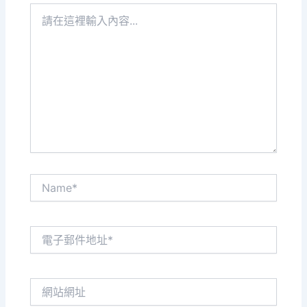
請
在
這
裡
輸
入
內
容...
Name*
電
子
郵
件
網
地
站
址