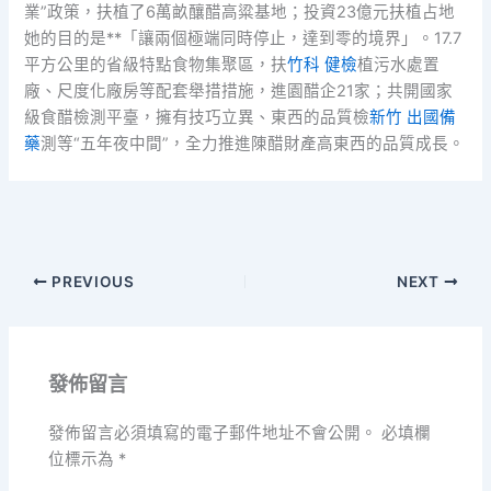
業”政策，扶植了6萬畝釀醋高粱基地；投資23億元扶植占地
她的目的是**「讓兩個極端同時停止，達到零的境界」。17.7
平方公里的省級特點食物集聚區，扶
竹科 健檢
植污水處置
廠、尺度化廠房等配套舉措措施，進園醋企21家；共開國家
級食醋檢測平臺，擁有技巧立異、東西的品質檢
新竹 出國備
藥
測等“五年夜中間”，全力推進陳醋財產高東西的品質成長。
PREVIOUS
NEXT
發佈留言
發佈留言必須填寫的電子郵件地址不會公開。
必填欄
位標示為
*