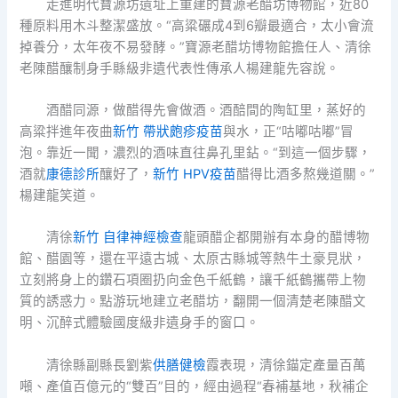
走進明代寶源坊遺址上重建的寶源老醋坊博物館，近80
種原料用木斗整潔盛放。“高粱碾成4到6瓣最適合，太小會流
掉養分，太年夜不易發酵。”寶源老醋坊博物館擔任人、清徐
老陳醋釀制身手縣級非遺代表性傳承人楊建龍先容說。
酒醋同源，做醋得先會做酒。酒醅間的陶缸里，蒸好的
高粱拌進年夜曲
新竹 帶狀皰疹疫苗
與水，正“咕嘟咕嘟”冒
泡。靠近一聞，濃烈的酒味直往鼻孔里鉆。“到這一個步驟，
酒就
康德診所
釀好了，
新竹 HPV疫苗
醋得比酒多熬幾道關。”
楊建龍笑道。
清徐
新竹 自律神經檢查
龍頭醋企都開辦有本身的醋博物
館、醋園等，還在平遠古城、太原古縣城等熱牛土豪見狀，
立刻將身上的鑽石項圈扔向金色千紙鶴，讓千紙鶴攜帶上物
質的誘惑力。點游玩地建立老醋坊，翻開一個清楚老陳醋文
明、沉醉式體驗國度級非遺身手的窗口。
清徐縣副縣長劉紫
供膳健檢
霞表現，清徐錨定產量百萬
噸、產值百億元的“雙百”目的，經由過程“春補基地，秋補企