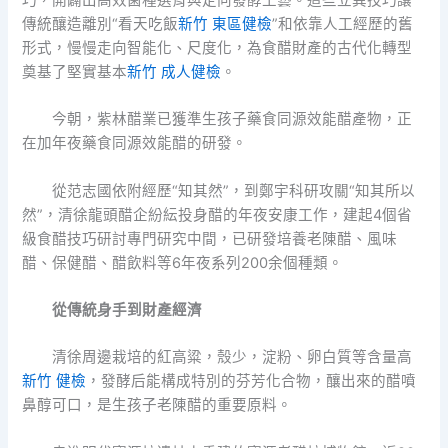
巧，開闢出高效菌種選育與定向發酵工藝。這些立異技巧讓
傳統釀造離別“看天吃飯
新竹 東區健檢
”和依靠人工經歷的舊
形式，慢慢走向智能化、尺度化，為食醋財產的古代化轉型
奠基了堅實基本
新竹 成人健檢
。
今朝，紫林醋業已獲準生孩子藥食同源效能醋產物，正
在加年夜藥食同源效能醋的研發。
從范志國依附經歷“知其然”，到鄭宇科研攻關“知其所以
然”，清徐龍頭醋企紛紜投身醋的年夜安康工作，建起4個省
級食醋技巧研討專門研究中間，已研發培養老陳醋、風味
醋、保健醋、醋飲料等6年夜系列200余個種類。
從傳統身手到財產經濟
清徐周邊栽培的紅高粱，殼少，淀粉、卵白質等含量高
新竹 健檢
，發酵后能構成特別的芬芳化合物，釀出來的醋噴
鼻醇可口，是生孩子老陳醋的重要原料。