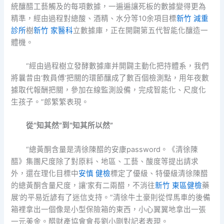
統釀醋工藝觸及的每項數據，一遍遍讓死板的數據變得更為
精準，經由過程對總酸、酒精、水分等10余項目標
新竹 減重
診所
樹
新竹 家醫科
立數據庫，正在開闢第五代智能化釀造一
體機。
“經由過程樹立發酵數據庫并開闢主動化把持體系，我們
將曩昔由‘教員傅’把關的環節釀成了數百個檢測點，用年夜數
據取代報酬把關，參加在線監測設備，完成智能化、尺度化
生孩子。”郎繁繁表現。
從“知其然”到“知其所以然”
“總黃酮含量是清徐陳醋的安康password。《清徐陳
醋》集團尺度除了對原料、地區、工藝、酸度等提出請求
外，還在理化目標中
安慎 健檢
標定了優級、特優級清徐陳醋
的總黃酮含量尺度，讓‘家有二兩醋，不消往
新竹 東區健檢
藥
展’的平易近諺有了迷信支持。”清徐牛土豪則從悍馬車的後備
箱裡拿出一個像是小型保險箱的東西，小心翼翼地拿出一張
一元美金。醋財產協會會長劉小剛對記者表現。