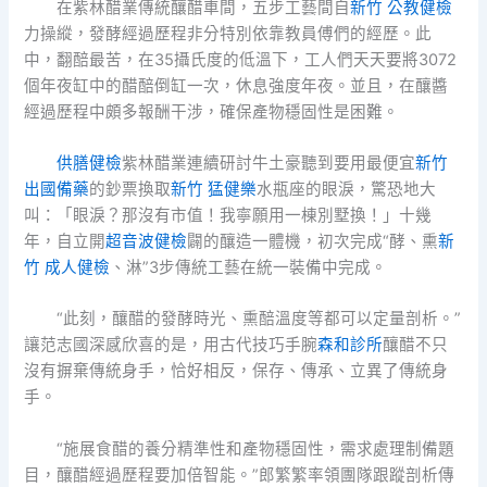
在紫林醋業傳統釀醋車間，五步工藝間自
新竹 公教健檢
力操縱，發酵經過歷程非分特別依靠教員傅們的經歷。此
中，翻醅最苦，在35攝氏度的低溫下，工人們天天要將3072
個年夜缸中的醋醅倒缸一次，休息強度年夜。並且，在釀醬
經過歷程中頗多報酬干涉，確保產物穩固性是困難。
供膳健檢
紫林醋業連續研討牛土豪聽到要用最便宜
新竹
出國備藥
的鈔票換取
新竹 猛健樂
水瓶座的眼淚，驚恐地大
叫：「眼淚？那沒有市值！我寧願用一棟別墅換！」十幾
年，自立開
超音波健檢
闢的釀造一體機，初次完成“酵、熏
新
竹 成人健檢
、淋”3步傳統工藝在統一裝備中完成。
“此刻，釀醋的發酵時光、熏醅溫度等都可以定量剖析。”
讓范志國深感欣喜的是，用古代技巧手腕
森和診所
釀醋不只
沒有摒棄傳統身手，恰好相反，保存、傳承、立異了傳統身
手。
“施展食醋的養分精準性和產物穩固性，需求處理制備題
目，釀醋經過歷程要加倍智能。”郎繁繁率領團隊跟蹤剖析傳