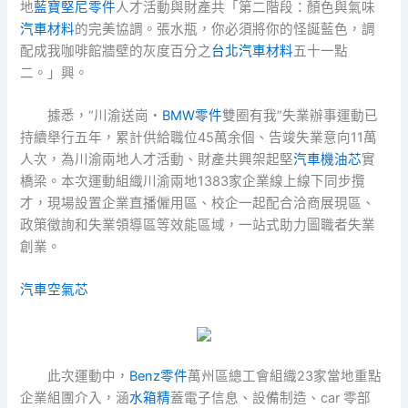
地
藍寶堅尼零件
人才活動與財產共「第二階段：顏色與氣味
汽車材料
的完美協調。張水瓶，你必須將你的怪誕藍色，調
配成我咖啡館牆壁的灰度百分之
台北汽車材料
五十一點
二。」興。
據悉，“川渝送崗・
BMW零件
雙圈有我”失業辦事運動已
持續舉行五年，累計供給職位45萬余個、告竣失業意向11萬
人次，為川渝兩地人才活動、財產共興架起堅
汽車機油芯
實
橋梁。本次運動組織川渝兩地1383家企業線上線下同步攬
才，現場設置企業直播僱用區、校企一起配合洽商展現區、
政策徵詢和失業領導區等效能區域，一站式助力圖職者失業
創業。
汽車空氣芯
此次運動中，
Benz零件
萬州區總工會組織23家當地重點
企業組團介入，涵
水箱精
蓋電子信息、設備制造、car 零部