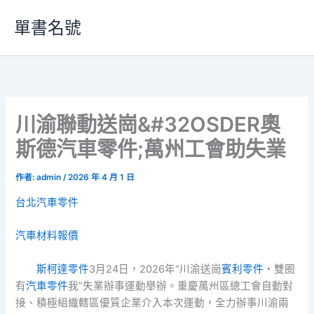
跳
單書名號
至
主
要
內
容
川渝聯動送崗&#32OSDER奧
斯德汽車零件;萬州工會助失業
作者:
admin
/
2026 年 4 月 1 日
台北汽車零件
汽車材料報價
斯柯達零件
3月24日，2026年“川渝送崗
賓利零件
・雙圈
有
汽車零件
我”失業辦事運動舉辦。重慶萬州區總工會自動對
接、積極組織轄區優質企業介入本次運動，全力辦事川渝兩