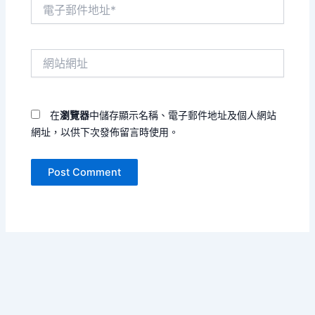
電
子
郵
件
網
地
站
址
網
*
址
在
瀏覽器
中儲存顯示名稱、電子郵件地址及個人網站
網址，以供下次發佈留言時使用。