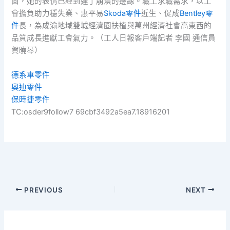
面，她的表情已經到達了崩潰的邊緣。職工求職需求，以工
會擔負助力穩失業、惠平易
Skoda零件
近生、促成
Bentley零
件
長，為成渝地域雙城經濟圈扶植與萬州經濟社會高東西的
品質成長進獻工會氣力。（工人日報客戶端記者 李國 通信員
賀曉琴）
德系車零件
奧迪零件
保時捷零件
TC:osder9follow7 69cbf3492a5ea7.18916201
PREVIOUS
NEXT