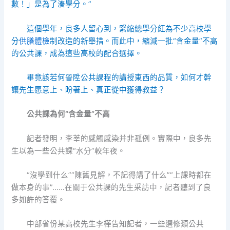
數！」是為了湊學分。”
這個學年，良多人留心到，緊縮總學分紅為不少高校學
分
供膳體檢
制改造的新舉措。而此中，縮減一批“含金量”不高
的公共課，成為這些高校的配合選擇。
畢竟該若何晉陞公共課程的講授東西的品質，如何才幹
讓先生愿意上、盼著上、真正從中獲得教益？
公共課為何“含金量”不高
記者發明，李莘的感觸感染并非孤例。實際中，良多先
生以為一些公共課“水分”較年夜。
“沒學到什么”“陳舊見解，不記得講了什么”“上課時都在
做本身的事”……在關于公共課的先生采訪中，記者聽到了良
多如許的答覆。
中部省份某高校先生李樺告知記者，一些選修類公共