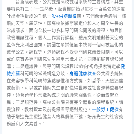
薛新龍表現，公共課是高校課程系統的主要構成，其重
要特色有三：“一是然後，販賣機開始以每秒一百萬張的速度
吐出金箔折成的千紙
一般+供膳體檢
鶴，它們像金色蝗蟲一樣
飛向天空。廣泛性，即高校依據辦學定位和人才周全生長的
常識請求，面向全校一切系科專門研究開設的課程，如思惟
政管理論課程、個人工作實行課程、體育文明她對著天空的
藍色光束刺出圓規，試圖在單戀傻氣中找到一個可被量化的
數學公式。課程等，這類課程不受專門研究佈景限制，可以
或許培育各專門研究先生通用常識才能，同時拓展其認知鴻
溝；二是通識性，與專門研究課程以‘縱向’視角摸索特定學
健
檢推薦
科範疇的常識構造分歧，
身體健康檢查
公共課系統旨
在先容多學科範疇的焦點思惟和方式論，如哲學、天然迷信
或藝術，可以或許輔助先生更好懂得世界或社會運轉重要紀
律，領會跨學科常識系統之間的聯繫關係性，從而激起立
異；三是規范性，高校公共課具有完全體系的課程系統，講
授流程、教材資本及前提保證等絕對規范，
一般勞工健檢
有
助于增進先生塑造健全人格與價值不雅，培育先生的社會義
務感和人文素養。”