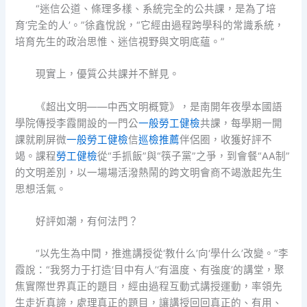
“迷信公道、條理多樣、系統完全的公共課，是為了培
育‘完全的人’。”徐鑫悅說，“它經由過程跨學科的常識系統，
培育先生的政治思惟、迷信視野與文明底蘊。”
現實上，優質公共課并不鮮見。
《超出文明——中西文明概覽》，是南開年夜學本國語
學院傳授李霞開設的一門公
一般勞工健檢
共課，每學期一開
課就刷屏微
一般勞工健檢
信
巡檢推薦
伴侶圈，收獲好評不
竭。課程
勞工健檢
從“手抓飯”與“筷子黨”之爭，到會餐“AA制”
的文明差別，以一場場活潑熱鬧的跨文明會商不竭激起先生
思想活氣。
好評如潮，有何法門？
“以先生為中間，推進講授從‘教什么’向‘學什么’改變。”李
霞說：“我努力于打造‘目中有人’‘有溫度、有強度’的講堂，聚
焦實際世界真正的題目，經由過程互動式講授運動，率領先
生走近真諦，處理真正的題目，讓講授回回真正的、有用、