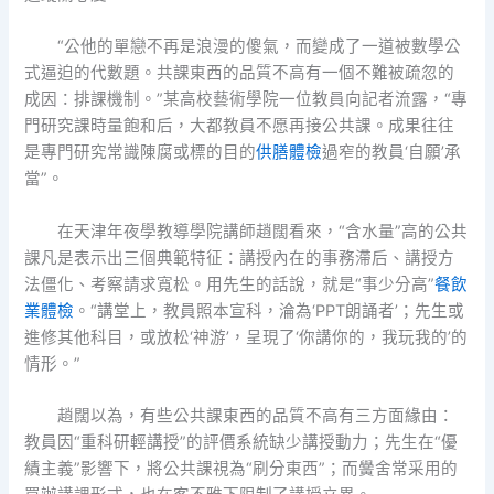
“公他的單戀不再是浪漫的傻氣，而變成了一道被數學公
式逼迫的代數題。共課東西的品質不高有一個不難被疏忽的
成因：排課機制。”某高校藝術學院一位教員向記者流露，“專
門研究課時量飽和后，大都教員不愿再接公共課。成果往往
是專門研究常識陳腐或標的目的
供膳體檢
過窄的教員‘自願’承
當”。
在天津年夜學教導學院講師趙闊看來，“含水量”高的公共
課凡是表示出三個典範特征：講授內在的事務滯后、講授方
法僵化、考察請求寬松。用先生的話說，就是“事少分高”
餐飲
業體檢
。“講堂上，教員照本宣科，淪為‘PPT朗誦者’；先生或
進修其他科目，或放松‘神游’，呈現了‘你講你的，我玩我的’的
情形。”
趙闊以為，有些公共課東西的品質不高有三方面緣由：
教員因“重科研輕講授”的評價系統缺少講授動力；先生在“優
績主義”影響下，將公共課視為“刷分東西”；而黌舍常采用的