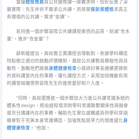
當優
體檢推薦
質公共選修課一座難求時，恰好反應了深
層實際：先生并非不需求公共課，而是需
餐飲業體檢
求真正
有價值的公共課，需求“金課”。
若何進一個步驟晉陞公共課講授東西的品質，削減“含水
量”，進步“含金量”？
薛新龍提出，高校需立異講授治理軌制，依據學科構造
特點樹立適切的鼓勵評價機制，激起公共課教員積極性與自
動性，激勵他們施展
身體健康檢查
小我研討專長連續更換新
的資料講堂內在的事務、優化講授方式，采用加倍機動有用
的講堂組織情勢晉陞先生的進修愛好和介入度。
“同時，高校還應進一個步驟加大力度公共課常識系統的
體系性design，經由過程增添跨學科常識聯繫關係性與融會
度充分講課內在的事務，輔助先生實在感觸感染到學科穿插
融會對于完美本身常識構造、加強焦點競爭力的增進感化
身
體健康檢查
。”他說。