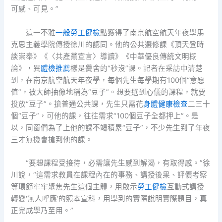
可感、可見。”
這一不雅
一般勞工健檢
點獲得了南京航空航天年夜學馬
克思主義學院傳授徐川的認同。他的公共選修課《頂天登時
談崇奉》《〈共產黨宣言〉導讀》《中華優良傳統文明概
論》，異
體檢推薦
樣是黌舍的“秒沒”課。記者在采訪中清楚
到，在南京航空航天年夜學，每個先生每學期有100個“意愿
值”，被大師抽像地稱為“豆子”。想要選到心儀的課程，就要
投放“豆子”。搶普通公共課，先生只需花
身體健康檢查
二三十
個“豆子”，可他的課，往往需求“100個豆子全都押上”。是
以，同窗們為了上他的課不竭積累“豆子”，不少先生到了年夜
三才無機會搶到他的課。
“要想課程受接待，必需讓先生感到解渴，有取得感。”徐
川說，“這需求教員在課程內在的事務、講授後果、評價考察
等環節牢牢聚焦先生這個主體，用啟示
勞工健檢
互動式講授
轉變‘無人呼應’的照本宣科，用學到的實際說明實際題目，真
正完成學乃至用。”