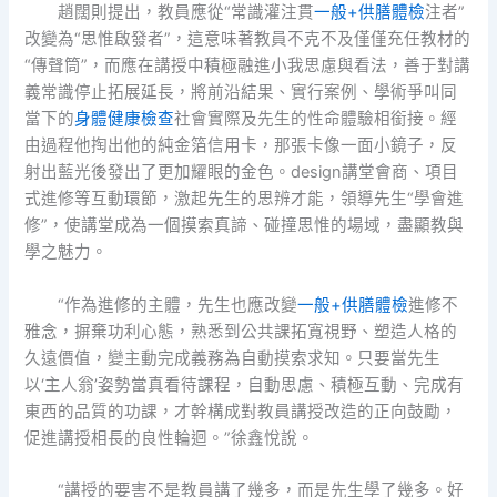
趙闊則提出，教員應從“常識灌注貫
一般+供膳體檢
注者”
改變為“思惟啟發者”，這意味著教員不克不及僅僅充任教材的
“傳聲筒”，而應在講授中積極融進小我思慮與看法，善于對講
義常識停止拓展延長，將前沿結果、實行案例、學術爭叫同
當下的
身體健康檢查
社會實際及先生的性命體驗相銜接。經
由過程他掏出他的純金箔信用卡，那張卡像一面小鏡子，反
射出藍光後發出了更加耀眼的金色。design講堂會商、項目
式進修等互動環節，激起先生的思辨才能，領導先生“學會進
修”，使講堂成為一個摸索真諦、碰撞思惟的場域，盡顯教與
學之魅力。
“作為進修的主體，先生也應改變
一般+供膳體檢
進修不
雅念，摒棄功利心態，熟悉到公共課拓寬視野、塑造人格的
久遠價值，變主動完成義務為自動摸索求知。只要當先生
以‘主人翁’姿勢當真看待課程，自動思慮、積極互動、完成有
東西的品質的功課，才幹構成對教員講授改造的正向鼓勵，
促進講授相長的良性輪迴。”徐鑫悅說。
“講授的要害不是教員講了幾多，而是先生學了幾多。好