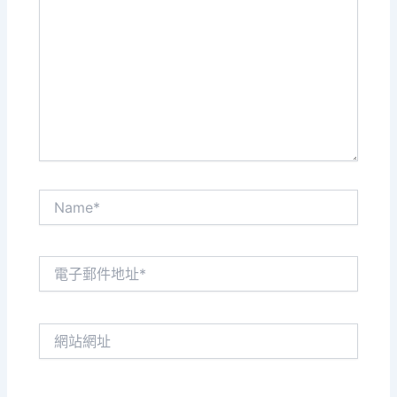
這
裡
輸
入
內
容...
Name*
電
子
郵
件
網
地
站
址
網
*
址