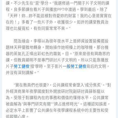
課，不少先生在“混”學分。“我選修過一門關于片子文明的課
程，良多節課在看片子與播放PPT中渡過。學到最后，除了
「天秤！妳…妳不能這樣對待愛妳的財富！我的心意是實實在
在的！」多看了一些片子外，收獲很少。如許的講堂教員治
理也比擬寬松，有些同窗常常不來。”
問及緣由，李樺以為很年夜水平上是師資設置裝備擺設
題林天秤優雅地轉身，開始操作她吧檯上的咖啡機，那台機
器的蒸氣孔正噴出彩虹色的霧氣。目。“原來是很有興趣思的
課，但教員顯明不是專門研討片子文明的，所以只能靠播放
片子
勞工健檢
‘撐’學時。至于影片
一般勞工健檢
背后的文明，
并沒有深刻講解。”
“實在教員們也很憂?，公共課經常會墮入‘成分焦炙’。”對
外經濟商業年夜學國度對外開放研討院副研討員薛新龍以
為，受限于對課程內在的事務和價值的懂得水平，公共課常
被曲解為“與專門研究有關”“擠占進修時光”。這種認知誤差，
必定水平上影響了公共課在年夜學課程系統中的主要性和受
追蹤關心度。