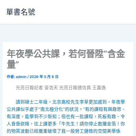
跳
單書名號
至
主
要
內
容
年夜學公共課，若何晉陞“含金
量”
作者:
admin
/
2026 年 5 月 8 日
光亮日報記者 晉浩天 光亮日報通信員 王嘉逸
讀到碩士二年級，北京高校先生李莘更加感到，年夜學
公共課似乎處于“南北極分化”的狀況。“有的課程有興趣思、
有深度，能學到不少新知；但也有一批課程，死板有趣、令
人昏昏欲睡，往上課更多「牛先生！請你停止散播金箔！你
的物質波動已經嚴重破壞了我
一般勞工健檢
的空間美學係