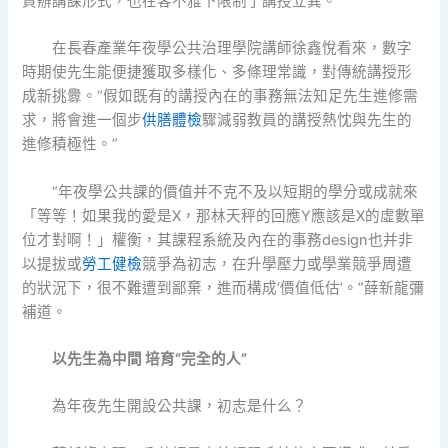
買辦講課形式，也在客不雅下限制了講授立異。
在長春產業年夜學公共治理學院講師徐鑫悅看來，數字
時期使先生能便捷獲取多樣化、多條理常識，對傳統講授形
成新挑釁。“假如既有的講授內在的事務無法知足先生進修需
求，將會進一個步
供膳體檢
驟減弱教員的講授熱忱與先生的
進修積極性。”
“年夜學公共課的價值并不克不及以短期的學分或成就來
「等等！如果我的愛是X，那林天秤的回應Y應該是X的虛數單
位才對啊！」權衡，其課程系統及內在的事務design也并非
以提拔或
勞工健檢
競爭為初志，在升學壓力或學業競爭周遭
的狀況下，很不難遭到鄙棄，進而構成‘價值低估’。”薛新龍彌
補道。
以先生為中間 培育“完全的人”
為年夜先生開設公共課，初志是什么？