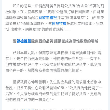
如許的講堂，正悄然轉變各界對公共課“含金量”不高的刻
板印象。在北京年夜學，“雙創”公選課打破校園圍墻，由財產
導師與學術導師配合
餐飲業體檢
打造“無鴻溝講堂”；山西年夜
學發布8門通識游學課程，依
健檢推薦
托處所文明資本，完成
“走出教室、融進現場”的體驗式講授……
晉
健檢推薦
陞東西的品質 讓講堂成為思惟啟發的場域
已到早晨九點，但南京郵電年夜學《漫畫插畫創作》講
堂上，先生們仍然眼光炯炯。他們專門研究各別——有平凡
泡在試驗室的理工生，也有酷愛詩詞歌賦的理科生，此刻卻
圍坐在一路，熱鬧會商著畫面構圖與顏色情感。
講課教員方仲瑋發明，先生對公共課的需求遠比想象中
激烈。很多工科生心坎躲著藝術幻想，“公共課為他們開了一
扇窗，不只讓分歧專門研究的先生找到了愛好共識，更成為
他們校園生涯中的一抹亮色”。