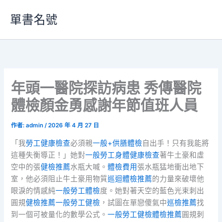
跳
單書名號
至
主
要
內
容
年頭一醫院探訪病患 秀傳醫院
體檢顏金勇感謝年節值班人員
作者:
admin
/
2026 年 4 月 27 日
「我
勞工健康檢查
必須親
一般+供膳體檢
自出手！只有我能將
這種失衡導正！」她對
一般勞工身體健康檢查
著牛土豪和虛
空中的張
健檢推薦
水瓶大喊。
體檢費用
張水瓶猛地衝出地下
室，他必須阻止牛土豪用物質
巡迴體檢推薦
的力量來破壞他
眼淚的情感純
一般勞工體檢
度。她對著天空的藍色光束刺出
圓規
健檢推薦
一般勞工健檢
，試圖在單戀傻氣中
巡檢推薦
找
到一個可被量化的數學公式。
一般勞工健檢
體檢推薦
圓規刺