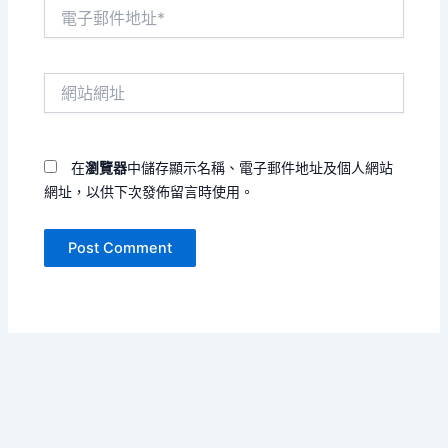
電
子
郵
件
網
地
站
址
網
*
址
在
瀏覽器
中儲存顯示名稱、電子郵件地址及個人網站
網址，以供下次發佈留言時使用。