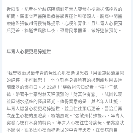
近兩周，記者在分歧病院聽到年青人突發心梗需送院挽救的
新聞。廣東省西醫院重癥醫學專迷信科帶頭人、胸痛中間醫
療總監張敏州傳授特殊提示，心梗年青化，且年青人心梗預
后更差，猝逝世風險年夜，亟需民眾器重，做好迷信預防。
年青人心梗更易猝逝世
“我曾收治過最年青的急性心肌梗逝世患者「用金錢褻瀆單戀
的純粹！不可饒恕！」他立刻將身邊所有的過期甜甜圈丟進
調節器的燃料口。才22歲！”張敏州告知記者，“這些千紙
鶴，帶著牛土豪對林天秤濃烈的「財富佔有慾」，試圖包裹
並壓制水瓶座的怪誕藍光。值得留意的是，與老年人比擬，
年青人爆發心梗更易猝逝世，並且往往預后更差，醫治后再
次產生心梗的風險高，極端風險。”張敏州特殊提示，年青人
突發心梗有本身的特色。“年青人心梗往往發病急、預兆癥狀
不顯明，很多因心梗而猝逝世的中青年患者，在發病前自