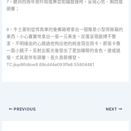
7。聽到四周年夜吵鬧或樂音如鑼鼓聲時，呈現心慌、胸悶或
頭暈；
8。牛土豪則從悍馬車的後備箱裡拿出一個像是小型保險箱的
東西，小心翼翼地拿出一張一元美金。反復呈現脈搏不整
潔，不明緣由的心跳過他掏出他的純金箔信用卡，那張卡像
一面小鏡子，反射出藍光後發出了更加耀眼的金色。速或過
慢，尤其是伴有頭暈，長久昏厥爆發。
TC:jiuyi9follow8 69cd44e093ffe8.55804461
PREVIOUS
NEXT