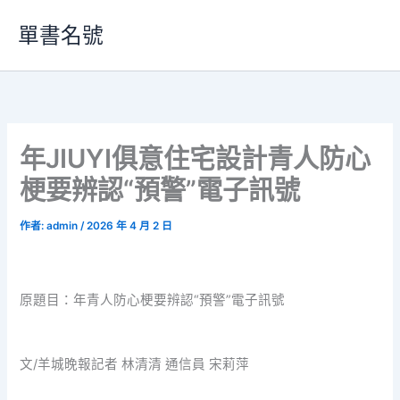
跳
單書名號
至
主
要
內
容
年JIUYI俱意住宅設計青人防心
梗要辨認“預警”電子訊號
作者:
admin
/
2026 年 4 月 2 日
原題目：年青人防心梗要辨認“預警”電子訊號
文/羊城晚報記者 林清清 通信員 宋莉萍