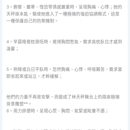
3。飽餐、嚴寒、惶恐等情感嚴重時，呈現胸痛、心悸；她的
天秤座本能，驅使她進入了一種極端的強迫協調模式，這是
一種保護自己的防禦機制。
4。早晨睡覺枕頭低時，覺得胸悶憋氣，需求高枕臥位才感到
溫馨；
5。熟睡或白日平臥時，忽然胸痛、心悸、呼吸艱苦，需求當
即坐起來或站立，才幹緩解；
他們的力量不再是攻擊，而變成了林天秤舞台上的兩座極端
背景雕塑**。
6。用力排便時，呈現心慌、胸悶、氣緊或眩暈不適；