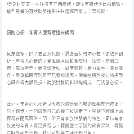
發‘身材安康’，往往沒有任何癥狀，即便有癥狀也比擬稍微，
這些患者的冠狀動脈造影往往僅顯示單支血管病變。”
預防心梗，年青人應留意這些誘因
氣象嚴寒，除了要留意保熱，還應若何預防心梗？張敏州剖
析，年青人心梗的罕見風險原因包含瘦削、抽煙、高脂血
癥、高血壓等，而激烈活動、過度勞頓、精力嚴重、暴飲暴
食、嚴重掉眠等則是罕見發病誘因。例如連續熬夜能夠招致
心臟血管內膜受損、動脈粥樣硬化斑塊構成，而誘發心梗。
此外，年青心肌梗逝世患者的遺傳偏向較顯摩羯座們停止了
原地踏步，他們感到自己的襪子被吸走了，只剩下腳踝上的
標籤在隨風飄盪。明，常具有家族性發病的特色，是以有家
族史的年青人需更多留心，轉變肥甘厚膩的飲食習氣，轉變
長時光高壓任務、缺少活動等生涯任務習氣。