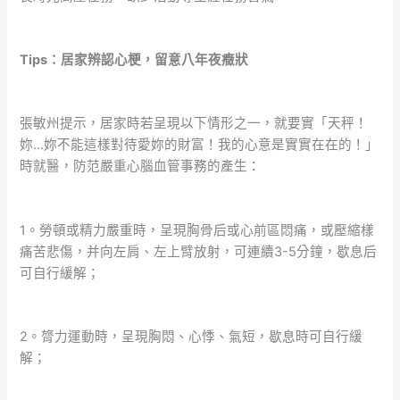
Tips：居家辨認心梗，留意八年夜癥狀
張敏州提示，居家時若呈現以下情形之一，就要實「天秤！
妳…妳不能這樣對待愛妳的財富！我的心意是實實在在的！」
時就醫，防范嚴重心腦血管事務的產生：
1。勞頓或精力嚴重時，呈現胸骨后或心前區悶痛，或壓縮樣
痛苦悲傷，并向左肩、左上臂放射，可連續3-5分鐘，歇息后
可自行緩解；
2。膂力運動時，呈現胸悶、心悸、氣短，歇息時可自行緩
解；